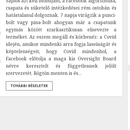
Sajnos azt kell mondjam, a Facebook algoritmusa,
csapata és süketelő intézkedései rém ostobán és
hatástalanul dolgoznak. 7 napja virágzik a punci-
bolt vagy pina-bolt ahogyan már a csapatunk
egymás között szarkasztikusan elnevezte a
terméket. Az eszem megáll és körbenéz: a Covid
idején, amikor mindenki arra fogja lassúságát és
képtelenségeit, hogy Covid mindenhol, a
Facebook előtolja a maga kis Oversight Board
névre keresztelt és függetlennek jelölt
szervezetét. Rögtön menten is és...
TOVÁBBI RÉSZLETEK