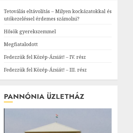
Tetoválás eltávolítás – Milyen kockázatokkal és
utókezeléssel érdemes számolni?
Hősök gyerekszemmel
Megfiatalodott
Fedezzük fel Közép-Ázsiát! – IV. rész
Fedezzük fel Közép-Ázsiát! – III. rész
PANNÓNIA ÜZLETHÁZ