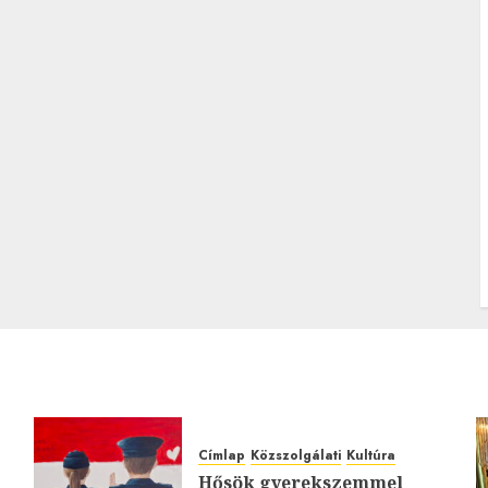
Címlap
Közszolgálati
Kultúra
Hősök gyerekszemmel