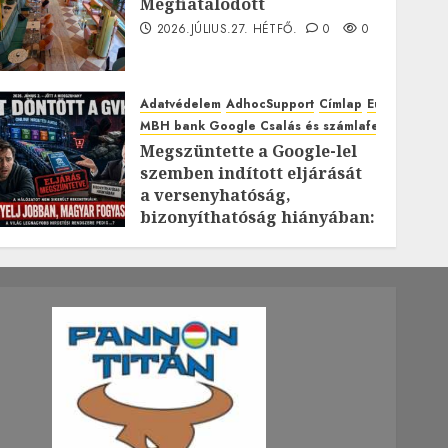
Megfiatalodott
2026.JÚLIUS.27. HÉTFŐ.
0
0
Adatvédelem
AdhocSupport
Címlap
EuroAstra
MBH bank Google Csalás és számlafeltörés káro
Megszüntette a Google-lel
szemben indított eljárását
a versenyhatóság,
bizonyíthatóság hiányában:
TE mit gondolsz erről?
2026.JÚLIUS.23. CSÜTÖRTÖK.
0
0