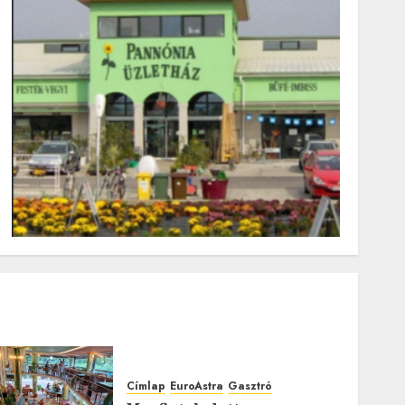
Címlap
EuroAstra
Gasztró