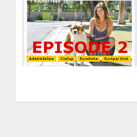
7 minutes read
Adatvédelem
Címlap
EuroAstra
Európai Unió