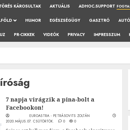
TÖRÉS KÁROSULTAK
AKTUÁLIS
ADHOC.SUPPORT
FOGYA
LFÖLD
HUMOR
EGÉSZSÉGÜGY
GASZTRÓ
AUT
AUZ
PR-CIKKEK
VIDEÓK
PRIVACY
IMPRESSZUM
íróság
7 napja virágzik a pina-bolt a
Facebookon!
EUROASTRA - PETRÁSOVITS ZOLTÁN
2020.MÁJUS.07. CSÜTÖRTÖK.
0
0