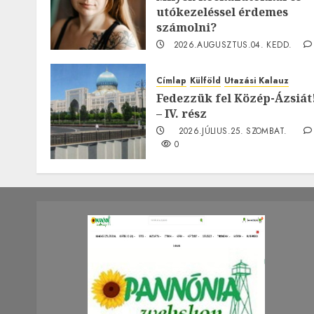
utókezeléssel érdemes
számolni?
2026.AUGUSZTUS.04. KEDD.
0
Címlap
Külföld
Utazási Kalauz
Fedezzük fel Közép-Ázsiát
– IV. rész
2026.JÚLIUS.25. SZOMBAT.
0