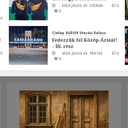
2026.JÚLIUS.29. SZERDA.
0
0
0
Címlap
Külföld
Utazási Kalauz
!
Fedezzük fel Közép-Ázsiát!
– III. rész
0
2026.JÚLIUS.24. PÉNTEK.
0
0