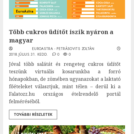
EuroAstra
Több cukros üdítőt iszik nyáron a
magyar
EUROASTRA - PETRÁSOVITS ZOLTÁN
2018.JÚLIUS.31. KEDD.
0
0
Jóval több salátát és rengeteg cukros üdítőt
teszünk virtuális kosarunkba a forró
hónapokban, de zömében ugyanazokat a laktató
főételeket választjuk, mint télen – derül ki a
Falatozz.hu országos ételrendelő portál
felméréséből.
TOVÁBBI RÉSZLETEK
3 minutes read