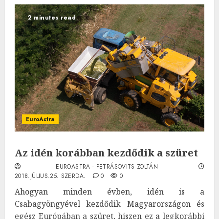
2 minutes read
EuroAstra
Az idén korábban kezdődik a szüret
EUROASTRA - PETRÁSOVITS ZOLTÁN
2018.JÚLIUS.25. SZERDA.
0
0
Ahogyan minden évben, idén is a
Csabagyöngyével kezdődik Magyarországon és
egész Európában a szüret, hiszen ez a legkorábbi