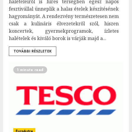
halételeiről is híres térségben egész napos
fesztivállal ünneplik a halas ételek készítésének
hagyományát. A rendezvény természetesen nem
csak a kulináris élvezetekről szól, hiszen
koncertek, gyermekprogramok, ízletes
halételek és kiváló borok is várják majd a...
TOVÁBBI RÉSZLETEK
1 minute read
EuroAstra