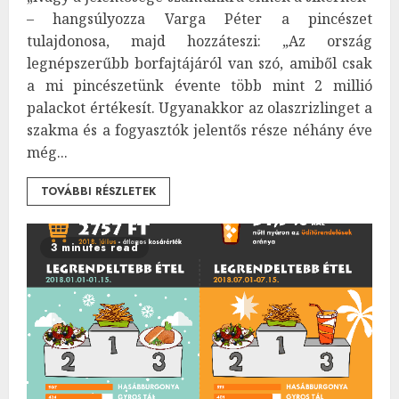
– hangsúlyozza Varga Péter a pincészet
tulajdonosa, majd hozzáteszi: „Az ország
legnépszerűbb borfajtájáról van szó, amiből csak
a mi pincészetünk évente több mint 2 millió
palackot értékesít. Ugyanakkor az olaszrizlinget a
szakma és a fogyasztók jelentős része néhány éve
még...
TOVÁBBI RÉSZLETEK
3 minutes read