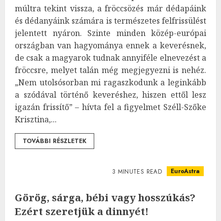
múltra tekint vissza, a fröccsözés már dédapáink
és dédanyáink számára is természetes felfrissülést
jelentett nyáron. Szinte minden közép-európai
országban van hagyománya ennek a keverésnek,
de csak a magyarok tudnak annyiféle elnevezést a
fröccsre, melyet talán még megjegyezni is nehéz.
„Nem utolsósorban mi ragaszkodunk a leginkább
a szódával történő keveréshez, hiszen ettől lesz
igazán frissítő” – hívta fel a figyelmet Széll-Szőke
Krisztina,...
TOVÁBBI RÉSZLETEK
EuroAstra
3 MINUTES READ
Görög, sárga, bébi vagy hosszúkás?
Ezért szeretjük a dinnyét!