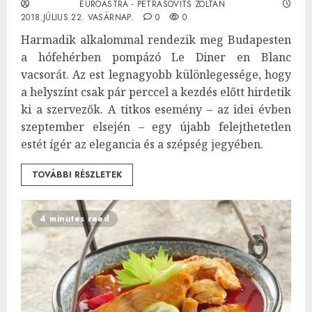
EUROASTRA - PETRÁSOVITS ZOLTÁN
2018.JÚLIUS.22. VASÁRNAP.
0
0
Harmadik alkalommal rendezik meg Budapesten
a hófehérben pompázó Le Diner en Blanc
vacsorát. Az est legnagyobb különlegessége, hogy
a helyszínt csak pár perccel a kezdés előtt hirdetik
ki a szervezők. A titkos esemény – az idei évben
szeptember elsején – egy újabb felejthetetlen
estét ígér az elegancia és a szépség jegyében.
TOVÁBBI RÉSZLETEK
4 minutes read