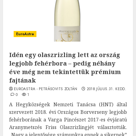
EuroAstra
Idén egy olaszrizling lett az ország
legjobb fehérbora – pedig néhány
éve még nem tekintettük prémium
fajtának
EUROASTRA - PETRÁSOVITS ZOLTÁN
2018.JÚLIUS.31. KEDD.
0
1
A Hegyközségek Nemzeti Tanácsa (HNT) által
szervezett 2018. évi Országos Borverseny legjobb
fehérborának a Varga Pincészet 2017-es évjáratú
Aranymetszés Friss Olaszrizlingjét választották.
„Nagy a jelentősége számunkra ennek a sikernek”