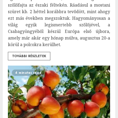
szőlőfajta az északi féltekén. Ráadásul a mostani
szüret kb. 2 héttel korábbra tevődött, mint ahogy
ezt más években megszoktuk. Hagyományosan a
világ egyik legismertebb szőlőjével, a
Csabagyöngyéből készül Európa első újbora,
amely már akár egy hónap múlva, augusztus 20-a
körül a polcokra kerülhet.
TOVÁBBI RÉSZLETEK
4 minutes read