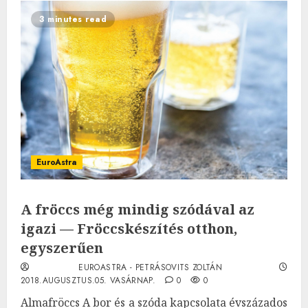
3 minutes read
EuroAstra
A fröccs még mindig szódával az
igazi — Fröccskészítés otthon,
egyszerűen
EUROASTRA - PETRÁSOVITS ZOLTÁN
2018.AUGUSZTUS.05. VASÁRNAP.
0
0
Almafröccs A bor és a szóda kapcsolata évszázados