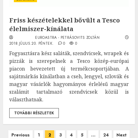
Friss készételekkel bővült a Tesco
élelmiszer-kínálata
EUROASTRA - PETRÁSOVITS ZOLTÁN
2018.JÚLIUS.20. PÉNTEK.
0
0
Fogyasztásra kész saláták, szendvicsek, wrapek és
pizzák is szerepelnek a Tesco közép-európai
piacon bevezetett új termékcsoportjában. A
sajátmárkás kínálatban a cseh, lengyel, szlovák és
magyar vásárlók hagyományos érlelésű magyar
szalámit tartalmazó szendvicsek közül is
választhatnak.
TOVÁBBI RÉSZLETEK
Bejegyzések
Previous
1
2
3
4
5
…
24
Next