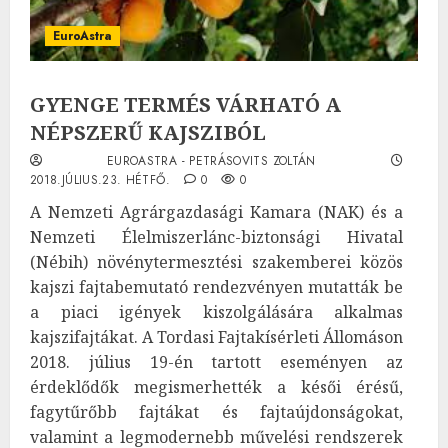
EuroAstra
GYENGE TERMÉS VÁRHATÓ A
NÉPSZERŰ KAJSZIBÓL
EUROASTRA - PETRÁSOVITS ZOLTÁN
2018.JÚLIUS.23. HÉTFŐ.
0
0
A Nemzeti Agrárgazdasági Kamara (NAK) és a
Nemzeti Élelmiszerlánc-biztonsági Hivatal
(Nébih) növénytermesztési szakemberei közös
kajszi fajtabemutató rendezvényen mutatták be
a piaci igények kiszolgálására alkalmas
kajszifajtákat. A Tordasi Fajtakísérleti Állomáson
2018. július 19-én tartott eseményen az
érdeklődők megismerhették a késői érésű,
fagytűrőbb fajtákat és fajtaújdonságokat,
valamint a legmodernebb művelési rendszerek