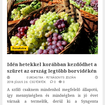
EuroAstra
Idén hetekkel korábban kezdődhet a
szüret az ország legtöbb borvidékén
EUROASTRA - PETRÁSOVITS ZOLTÁN
2018.JÚLIUS.26. CSÜTÖRTÖK.
0
0
A szőlő csaknem mindenhol megfelelő állapotú,
így mennyiségben és minőségben is jó évet
várnak a termelők, derül ki a Syngenta