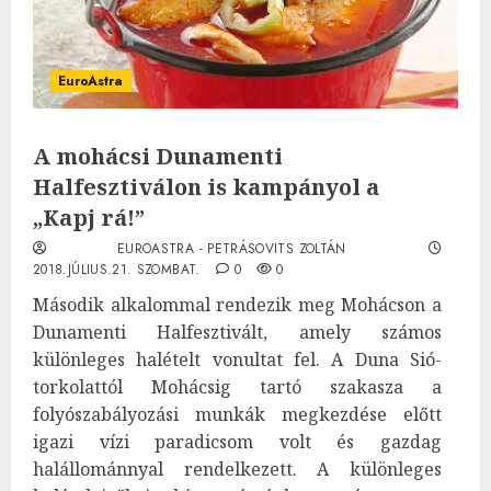
EuroAstra
A mohácsi Dunamenti
Halfesztiválon is kampányol a
„Kapj rá!”
EUROASTRA - PETRÁSOVITS ZOLTÁN
2018.JÚLIUS.21. SZOMBAT.
0
0
Második alkalommal rendezik meg Mohácson a
Dunamenti Halfesztivált, amely számos
különleges halételt vonultat fel. A Duna Sió-
torkolattól Mohácsig tartó szakasza a
folyószabályozási munkák megkezdése előtt
igazi vízi paradicsom volt és gazdag
halállománnyal rendelkezett. A különleges