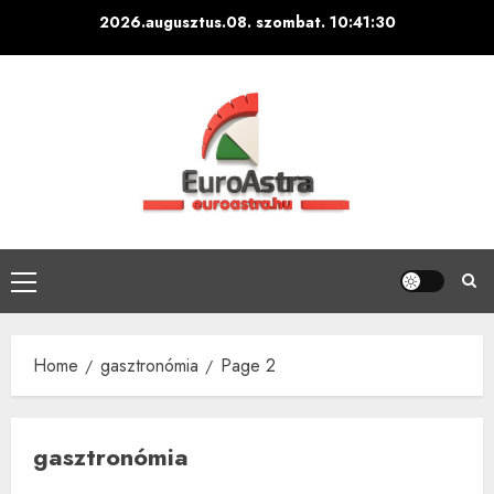
Skip
2026.augusztus.08. szombat.
10:41:32
to
content
Primary
Menu
Home
gasztronómia
Page 2
gasztronómia