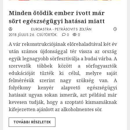
Minden ötödik ember ivott már
sört egészségügyi hatásai miatt
EUROASTRA - PETRÁSOVITS ZOLTÁN
2018.JÚLIUS.26. CSÜTÖRTÖK.
0
0
A vár rekonstrukciójának előrehaladtával két év
után számos újdonsággal tér vissza az ország
egyik legnagyobb sörfesztiválja a budai várba. A
szervezők többek között a sörfogyasztók
edukációját tűzték ki célul, melyre saját
felmérésük szerint nagy szükség van. A
folyékony kenyér alapvető egészségügyi
hatásait ugyan sokan ismerik, azt például már
kevesen tudják, hogy a szoptató kismamáknak
kifejezetten ajánlott az alkoholmentes sör.
TOVÁBBI RÉSZLETEK