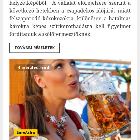
helyzetképéből. A vállalat előrejelzése szerint a
következő hetekben a csapadékos időjárás miatt
felszaporodó kórokozókra, különösen a hatalmas
károkra képes szürkerothadásra kell figyelmet
fordítaniuk a szőlőtermesztőknek.
TOVÁBBI RÉSZLETEK
4 minutes read
EuroAstra