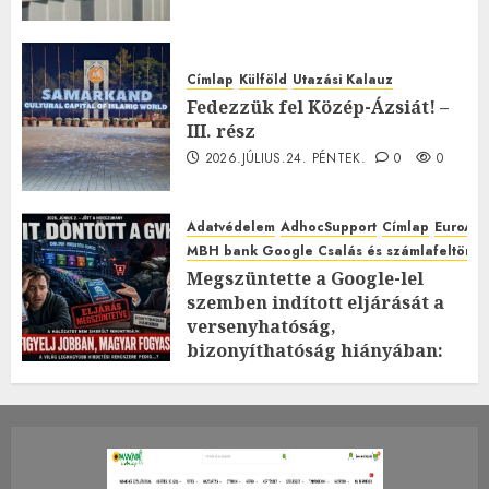
Címlap
Külföld
Utazási Kalauz
Fedezzük fel Közép-Ázsiát! –
III. rész
2026.JÚLIUS.24. PÉNTEK.
0
0
Adatvédelem
AdhocSupport
Címlap
EuroAst
MBH bank Google Csalás és számlafeltörés 
Megszüntette a Google-lel
szemben indított eljárását a
versenyhatóság,
bizonyíthatóság hiányában:
TE mit gondolsz erről?
2026.JÚLIUS.23. CSÜTÖRTÖK.
0
0