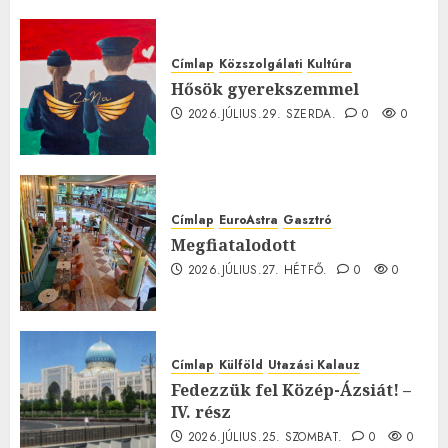
0
Címlap
Közszolgálati
Kultúra
Hősök gyerekszemmel
2026.JÚLIUS.29. SZERDA.
0
0
Címlap
EuroAstra
Gasztró
Megfiatalodott
2026.JÚLIUS.27. HÉTFŐ.
0
0
Címlap
Külföld
Utazási Kalauz
Fedezzük fel Közép-Ázsiát! –
IV. rész
2026.JÚLIUS.25. SZOMBAT.
0
0