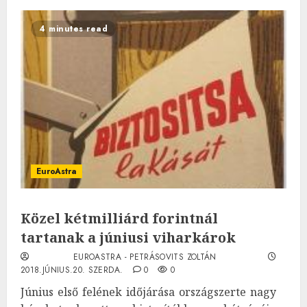
4 minutes read
EuroAstra
Közel kétmilliárd forintnál
tartanak a júniusi viharkárok
EUROASTRA - PETRÁSOVITS ZOLTÁN
2018.JÚNIUS.20. SZERDA.
0
0
Június első felének időjárása országszerte nagy