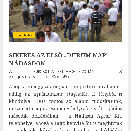
EuroAstra
SIKERES AZ ELSŐ „DURUM NAP”
NÁDASDON
EUROASTRA - PETRÁSOVITS ZOLTÁN
2018.JÚNIUS.19. KEDD.
0
0
Amíg a világgazdaságban konjuktúra uralkodik,
addíg az agráriumban stagnálás. E tényből is
kiindulva lesz fontos az alábbi tudósításunk,
miszerint rangos esemény helyszíne volt – június
második dekádjában – a Nádasdi Agrár Kft.
telephelye, ahová a sajtó képviselőit is meghívták
a rendezők, közel száz szakember érdeklődése