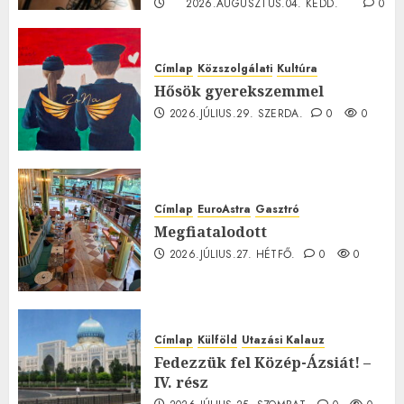
2026.AUGUSZTUS.04. KEDD.
0
0
Címlap
Közszolgálati
Kultúra
Hősök gyerekszemmel
2026.JÚLIUS.29. SZERDA.
0
0
Címlap
EuroAstra
Gasztró
Megfiatalodott
2026.JÚLIUS.27. HÉTFŐ.
0
0
Címlap
Külföld
Utazási Kalauz
Fedezzük fel Közép-Ázsiát! –
IV. rész