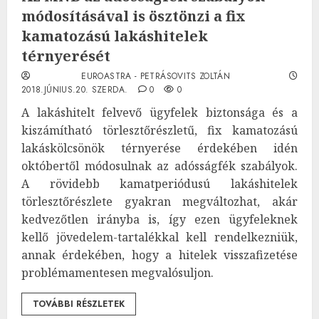
módosításával is ösztönzi a fix
kamatozású lakáshitelek
térnyerését
EUROASTRA - PETRÁSOVITS ZOLTÁN
2018.JÚNIUS.20. SZERDA.
0
0
A lakáshitelt felvevő ügyfelek biztonsága és a
kiszámítható törlesztőrészletű, fix kamatozású
lakáskölcsönök térnyerése érdekében idén
októbertől módosulnak az adósságfék szabályok.
A rövidebb kamatperiódusú lakáshitelek
törlesztőrészlete gyakran megváltozhat, akár
kedvezőtlen irányba is, így ezen ügyfeleknek
kellő jövedelem-tartalékkal kell rendelkezniük,
annak érdekében, hogy a hitelek visszafizetése
problémamentesen megvalósuljon.
TOVÁBBI RÉSZLETEK