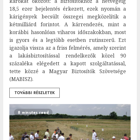
károkat okozott: a biztosítókhoz a hétvégéig
18,5 ezer bejelentés érkezett, ezek nyomán a
kárigények becsült összegei megközelítik a
kétmilliárd forintot. A kárrendezés, mint a
korábbi hasonlóan viharos időszakokban, most
is gyors és a legtöbb esetben rutinszerű. Ezt
igazolja vissza az a friss felmérés, amely szerint
a lakásbiztosítással rendelkezők közel 90
százaléka elégedett a kapott szolgáltatással,
tette közzé a Magyar Biztosítók Szövetsége
(MABISZ).
TOVÁBBI RÉSZLETEK
8 minutes read