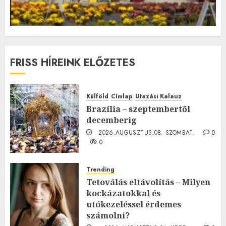
FRISS HÍREINK ELŐZETES
Külföld
Címlap
Utazási Kalauz
Brazília – szeptembertől
decemberig
2026.AUGUSZTUS.08. SZOMBAT.
0
0
Trending
Tetoválás eltávolítás – Milyen
kockázatokkal és
utókezeléssel érdemes
számolni?