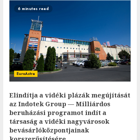
6 minutes read
EuroAstra
Elindítja a vidéki plázák megújítását
az Indotek Group — Milliárdos
beruházási programot indít a
társaság a vidéki nagyvárosok
bevásárlóközpontjainak
korszerűsítésére