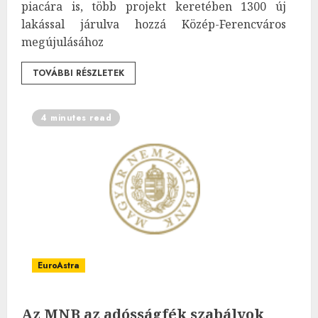
piacára is, több projekt keretében 1300 új
lakással járulva hozzá Közép-Ferencváros
megújulásához
TOVÁBBI RÉSZLETEK
4 minutes read
EuroAstra
Az MNB az adósságfék szabályok