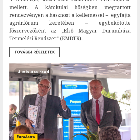
mellett. A kánikulai hőségben megtartott
rendezvényen a hasznost a kellemessel – egyfajta
agrárfórum keretében – egybekötötte
főszervezőként az „Első Magyar Durumbúza
Termelési Rendszer” (EMDTR)...
TOVÁBBI RÉSZLETEK
4 minutes read
EuroAstra