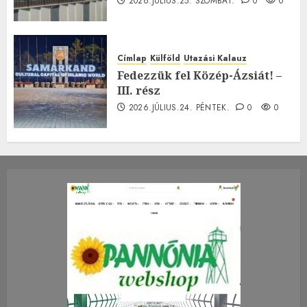
2026.JÚLIUS.25. SZOMBAT.
0
0
Címlap
Külföld
Utazási Kalauz
Fedezzük fel Közép-Ázsiát! –
III. rész
2026.JÚLIUS.24. PÉNTEK.
0
0