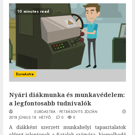
10 minutes read
EuroAstra
Nyári diákmunka és munkavédelem:
a legfontosabb tudnivalók
EUROASTRA - PETRÁSOVITS ZOLTÁN
2018.JÚNIUS.18. HÉTFŐ.
0
0
A diákként szerzett munkahelyi tapasztalatok
előnyt jelentenek a fiatalok számára, kiemelkedő