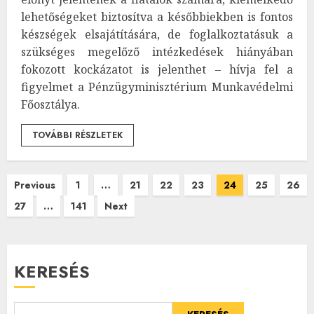
lehetőségeket biztosítva a későbbiekben is fontos
készségek elsajátítására, de foglalkoztatásuk a
szükséges megelőző intézkedések hiányában
fokozott kockázatot is jelenthet – hívja fel a
figyelmet a Pénzügyminisztérium Munkavédelmi
Főosztálya.
TOVÁBBI RÉSZLETEK
Bejegyzések
Previous
1
…
21
22
23
24
25
26
27
…
141
Next
lapozása
KERESÉS