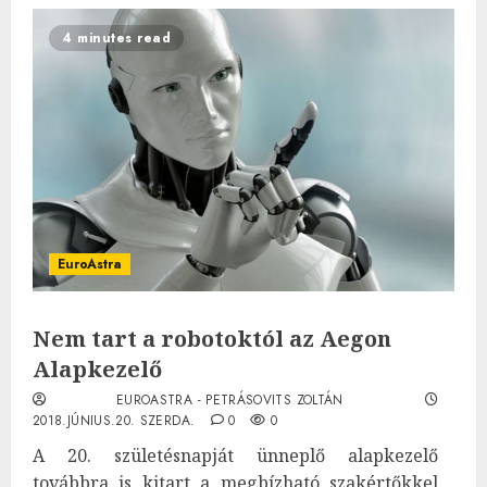
4 minutes read
EuroAstra
Nem tart a robotoktól az Aegon
Alapkezelő
EUROASTRA - PETRÁSOVITS ZOLTÁN
2018.JÚNIUS.20. SZERDA.
0
0
A 20. születésnapját ünneplő alapkezelő
továbbra is kitart a megbízható szakértőkkel