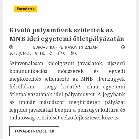
EuroAstra
Kiváló pályaművek születtek az
MNB idei egyetemi ötletpályázatán
EUROASTRA - PETRÁSOVITS ZOLTÁN
2018.JÚNIUS.18. HÉTFŐ.
0
0
Színvonalasan kidolgozott javaslatok, újszerű
kommunikációs módszerek és egyedi
megközelítés jellemezte az MNB „Pénzügyek
felsőfokon – Légy kreatív!” című egyetemi
ötletpályázatának idei pályaműveit. A jegybank
az immár másodszor meghirdetett pályázat
legjobb javaslatait beépíti a pénzügyi kultúra és
tudatosság erősítését célzó fejlesztései közé is.
TOVÁBBI RÉSZLETEK