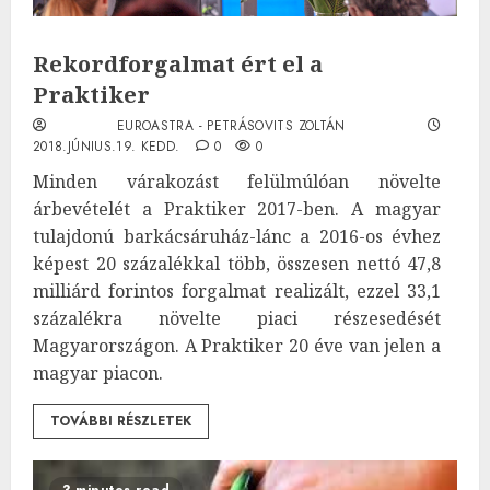
Rekordforgalmat ért el a
Praktiker
EUROASTRA - PETRÁSOVITS ZOLTÁN
2018.JÚNIUS.19. KEDD.
0
0
Minden várakozást felülmúlóan növelte
árbevételét a Praktiker 2017-ben. A magyar
tulajdonú barkácsáruház-lánc a 2016-os évhez
képest 20 százalékkal több, összesen nettó 47,8
milliárd forintos forgalmat realizált, ezzel 33,1
százalékra növelte piaci részesedését
Magyarországon. A Praktiker 20 éve van jelen a
magyar piacon.
TOVÁBBI RÉSZLETEK
3 minutes read