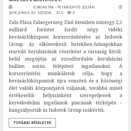
EUROASTRA - PETRÁSOVITS ZOLTÁN
2018.JÚNIUS.20. SZERDA.
0
0
Zala Pláza Zalaegerszeg Első ütemben mintegy 2,5
milliárd forintot fordít négy vidéki
bevásárlóközpont korszerűsítésére az Indotek
Group. Az elkövetkező hetekben-hónapokban
startoló beruházások részeként a társaság kívül-
belül megújítja az ezredfordulós beruházási
hullám során felépített ingatlanokat. A
korszerűsítési munkálatok célja, hogy a
bevásárlóközpontok újra vonzóvá és a közösségi
élet valódi központjaivá váljanak, továbbá minél
értékesebb helyszínként szerepeljenek a
kereskedelmi ingatlanok piacának térképén –
hangsúlyozták az Indotek Group szakértői.
TOVÁBBI RÉSZLETEK