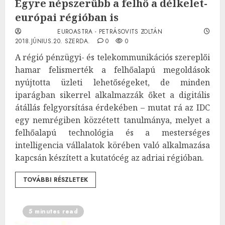
Egyre népszerűbb a felhő a délkelet-
európai régióban is
EUROASTRA - PETRÁSOVITS ZOLTÁN
2018.JÚNIUS.20. SZERDA.
0
0
A régió pénzügyi- és telekommunikációs szereplői
hamar felismerték a felhőalapú megoldások
nyújtotta üzleti lehetőségeket, de minden
iparágban sikerrel alkalmazzák őket a digitális
átállás felgyorsítása érdekében – mutat rá az IDC
egy nemrégiben közzétett tanulmánya, melyet a
felhőalapú technológia és a mesterséges
intelligencia vállalatok körében való alkalmazása
kapcsán készített a kutatócég az adriai régióban.
TOVÁBBI RÉSZLETEK
5 minutes read