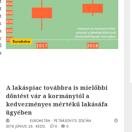
t
t
t
k
a
y
EuroAstra
l
s
A lakáspiac továbbra is mielőbbi
döntést vár a kormánytól a
kedvezményes mértékű lakásáfa
ügyében
EUROASTRA - PETRÁSOVITS ZOLTÁN
2018.JÚNIUS.26. KEDD.
0
0