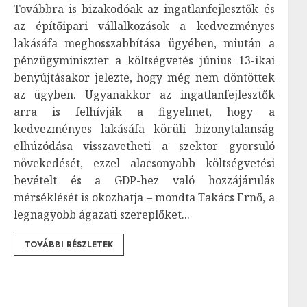
Továbbra is bizakodóak az ingatlanfejlesztők és
az építőipari vállalkozások a kedvezményes
lakásáfa meghosszabbítása ügyében, miután a
pénzügyminiszter a költségvetés június 13-ikai
benyújtásakor jelezte, hogy még nem döntöttek
az ügyben. Ugyanakkor az ingatlanfejlesztők
arra is felhívják a figyelmet, hogy a
kedvezményes lakásáfa körüli bizonytalanság
elhúzódása visszavetheti a szektor gyorsuló
növekedését, ezzel alacsonyabb költségvetési
bevételt és a GDP-hez való hozzájárulás
mérséklését is okozhatja – mondta Takács Ernő, a
legnagyobb ágazati szereplőket...
TOVÁBBI RÉSZLETEK