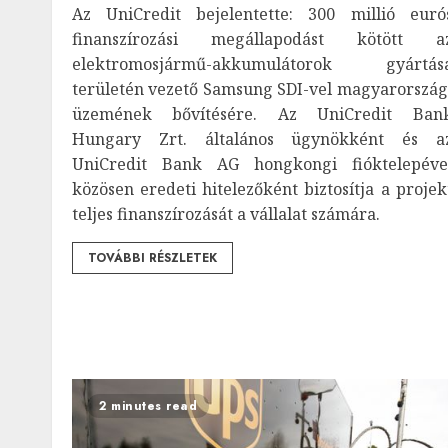
Az UniCredit bejelentette: 300 millió euró
finanszírozási megállapodást kötött a
elektromosjármű-akkumulátorok gyártás
területén vezető Samsung SDI-vel magyarország
üzemének bővítésére. Az UniCredit Ban
Hungary Zrt. általános ügynökként és a
UniCredit Bank AG hongkongi fióktelepéve
közösen eredeti hitelezőként biztosítja a projek
teljes finanszírozását a vállalat számára.
TOVÁBBI RÉSZLETEK
2 minutes read