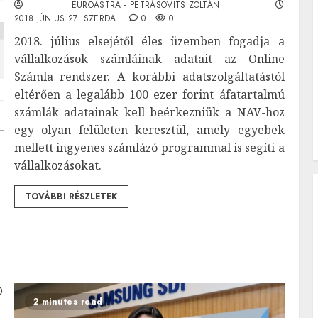
EUROASTRA - PETRÁSOVITS ZOLTÁN
2018.JÚNIUS.27. SZERDA.
0
0
2018. július elsejétől éles üzemben fogadja a
vállalkozások számláinak adatait az Online
Számla rendszer. A korábbi adatszolgáltatástól
eltérően a legalább 100 ezer forint áfatartalmú
számlák adatainak kell beérkezniük a NAV-hoz
egy olyan felületen keresztül, amely egyebek
mellett ingyenes számlázó programmal is segíti a
vállalkozásokat.
TOVÁBBI RÉSZLETEK
2 minutes read