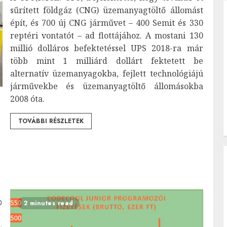
sűrített földgáz (CNG) üzemanyagtöltő állomást
épít, és 700 új CNG járművet – 400 Semit és 330
reptéri vontatót – ad flottájához. A mostani 130
millió dolláros befektetéssel UPS 2018-ra már
több mint 1 milliárd dollárt fektetett be
alternatív üzemanyagokba, fejlett technológiájú
járművekbe és üzemanyagtöltő állomásokba
2008 óta.
TOVÁBBI RÉSZLETEK
2 minutes read