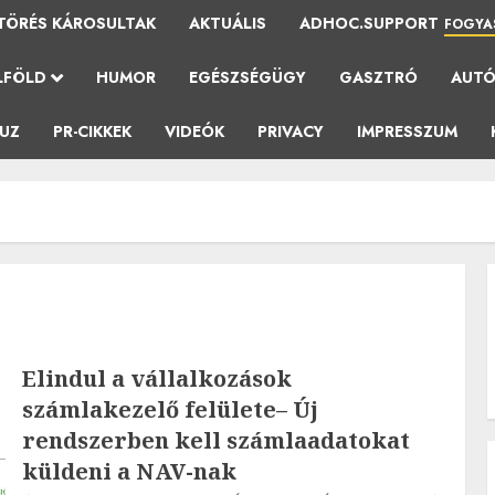
TÖRÉS KÁROSULTAK
AKTUÁLIS
ADHOC.SUPPORT
FOGYA
LFÖLD
HUMOR
EGÉSZSÉGÜGY
GASZTRÓ
AUT
AUZ
PR-CIKKEK
VIDEÓK
PRIVACY
IMPRESSZUM
Elindul a vállalkozások
számlakezelő felülete– Új
rendszerben kell számlaadatokat
küldeni a NAV-nak