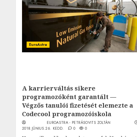
EuroAstra
A karrierváltás sikere
programozóként garantált —
Végzős tanulói fizetését elemezte a
Codecool programozóiskola
EUROASTRA - PETRÁSOVITS ZOLTÁN
2018.JÚNIUS.26. KEDD.
0
0