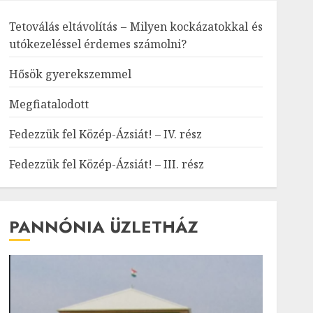
Tetoválás eltávolítás – Milyen kockázatokkal és
utókezeléssel érdemes számolni?
Hősök gyerekszemmel
Megfiatalodott
Fedezzük fel Közép-Ázsiát! – IV. rész
Fedezzük fel Közép-Ázsiát! – III. rész
PANNÓNIA ÜZLETHÁZ