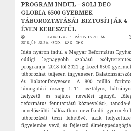
PROGRAM INDUL – SOLI DEO
GLORIA 6500 GYERMEK
TÁBOROZTATÁSÁT BIZTOSÍTJÁK 4
ÉVEN KERESZTÜL
EUROASTRA - PETRÁSOVITS ZOLTÁN
2018.JÚNIUS.26. KEDD.
0
0
Idén nyáron indul a Magyar Református Egyhá
eddigi legnagyobb szabású esélyteremtés
programja. 2018-tól 2021-ig közel 6500 gyerme
táborozhat teljesen ingyenesen Balatonszárszó
és Balatonfenyvesen. A 800 millió forinto
támogatási összeg 1.-11. osztályos, hátrányo
helyzetű és sajátos nevelési igényű, főle
református fenntartású köznevelési-, tanoda-é
nevelőszülői hálózatban nevelkedő gyermeke
táborozását teszi lehetővé, akik helyzetüke
figyelembe vevő, és fejlesztő élménypedagógia