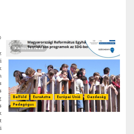
3 minutes read
z
i
k
n
s
s
Belföld
EuroAstra
Európai Unió
Gazdaság
g
Pedagógus
s
k
t
i