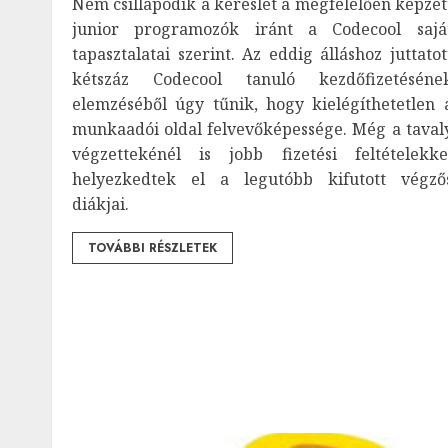
Nem csillapodik a kereslet a megfelelően képzet
junior programozók iránt a Codecool sajá
tapasztalatai szerint. Az eddig álláshoz juttatot
kétszáz Codecool tanuló kezdőfizetéséne
elemzéséből úgy tűnik, hogy kielégíthetetlen 
munkaadói oldal felvevőképessége. Még a taval
végzettekénél is jobb fizetési feltételekke
helyezkedtek el a legutóbb kifutott végző
diákjai.
TOVÁBBI RÉSZLETEK