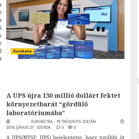
s
z
a
i
k
z
l
EuroAstra
t
A UPS újra 130 millió dollárt fektet
környezetbarát “gördülő
laboratóriumába”
EUROASTRA - PETRÁSOVITS ZOLTÁN
2018.JÚNIUS.27. SZERDA.
0
0
A UPS(NYSE: UPS) bejelentette, hogy további öt