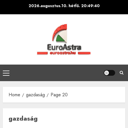
Skip
2026.augusztus.10. hétfő.
20:49:42
to
content
Primary
Menu
Home
gazdaság
Page 20
gazdaság