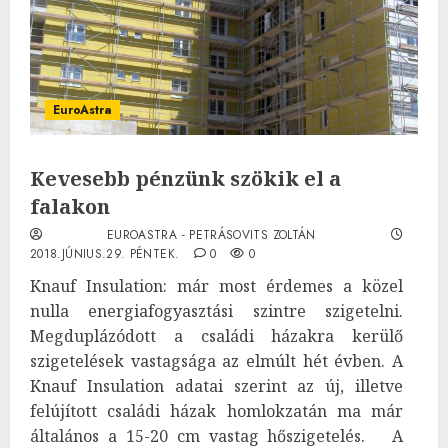
EuroAstra
Kevesebb pénzünk szökik el a
falakon
EUROASTRA - PETRÁSOVITS ZOLTÁN
2018.JÚNIUS.29. PÉNTEK.
0
0
Knauf Insulation: már most érdemes a közel
nulla energiafogyasztási szintre szigetelni.
Megduplázódott a családi házakra kerülő
szigetelések vastagsága az elmúlt hét évben. A
Knauf Insulation adatai szerint az új, illetve
felújított családi házak homlokzatán ma már
általános a 15-20 cm vastag hőszigetelés. A