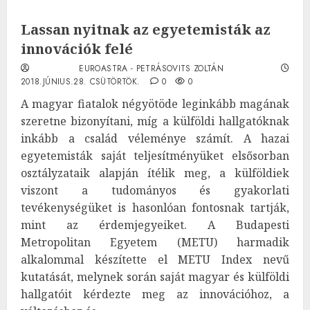
Lassan nyitnak az egyetemisták az
innovációk felé
EUROASTRA - PETRÁSOVITS ZOLTÁN
2018.JÚNIUS.28. CSÜTÖRTÖK.
0
0
A magyar fiatalok négyötöde leginkább magának
szeretne bizonyítani, míg a külföldi hallgatóknak
inkább a család véleménye számít. A hazai
egyetemisták saját teljesítményüket elsősorban
osztályzataik alapján ítélik meg, a külföldiek
viszont a tudományos és gyakorlati
tevékenységüket is hasonlóan fontosnak tartják,
mint az érdemjegyeiket. A Budapesti
Metropolitan Egyetem (METU) harmadik
alkalommal készítette el METU Index nevű
kutatását, melynek során saját magyar és külföldi
hallgatóit kérdezte meg az innovációhoz, a