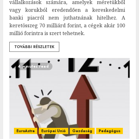
vállalkozások számára, amelyek méretükből
vagy korukból eredendően a kereskedelmi
banki piacról nem juthatnának hitelhez. A
keretösszeg 70 milliárd forint, a cégek akár 100
millió forintra is szert tehetnek.
TOVÁBBI RÉSZLETEK
4 minutes read
EuroAstra
Európai Unió
Gazdaság
Pedagógus