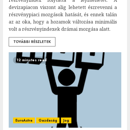
devizapiacon viszont alig lehetett észrevenni a
részvénypiaci mozgások hatását, és ennek talán
az az oka, hogy a hozamok változása minimális
volt a részvényindexek drámai mozgása alatt.
TOVÁBBI RÉSZLETEK
12 minutes read
EuroAstra
Gazdaság
Jog