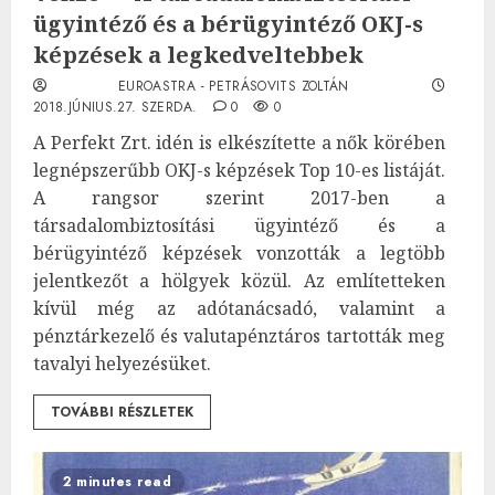
ügyintéző és a bérügyintéző OKJ-s
képzések a legkedveltebbek
EUROASTRA - PETRÁSOVITS ZOLTÁN
2018.JÚNIUS.27. SZERDA.
0
0
A Perfekt Zrt. idén is elkészítette a nők körében
legnépszerűbb OKJ-s képzések Top 10-es listáját.
A rangsor szerint 2017-ben a
társadalombiztosítási ügyintéző és a
bérügyintéző képzések vonzották a legtöbb
jelentkezőt a hölgyek közül. Az említetteken
kívül még az adótanácsadó, valamint a
pénztárkezelő és valutapénztáros tartották meg
tavalyi helyezésüket.
TOVÁBBI RÉSZLETEK
2 minutes read