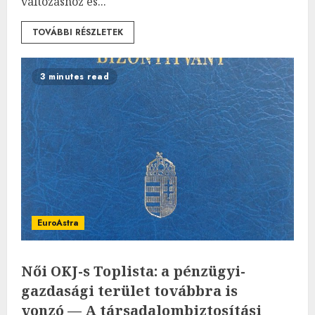
változáshoz és...
TOVÁBBI RÉSZLETEK
3 minutes read
EuroAstra
Női OKJ-s Toplista: a pénzügyi-
gazdasági terület továbbra is
vonzó — A társadalombiztosítási