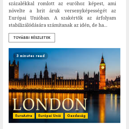
százalékkal romlott az euróhoz képest, ami
növelte a brit áruk versenyképességét az
Európai Unióban. A szakértők az árfolyam
stabilizálódására számítanak az idén, de ha...
TOVÁBBI RÉSZLETEK
3 minutes read
EuroAstra
Európai Unió
Gazdaság