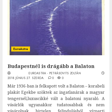
EuroAstra
Budapestnél is drágább a Balaton
EUROASTRA - PETRÁSOVITS ZOLTÁN
2018.JÚNIUS.27. SZERDA.
0
0
Már 1936-ban is felkapott volt a Balaton – korabeli
plakát Egekbe szöktek az ingatlanárak a magyar
tengernél,luxuscikké vált a balatoni nyaraló. A
vásárlók ugyanakkor tudatosabbak és nem
vásárolnak hirtelen felindulásból vízparti