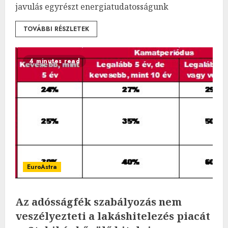
javulás egyrészt energiatudatosságunk
TOVÁBBI RÉSZLETEK
4 minutes read
EuroAstra
Az adósságfék szabályozás nem
veszélyezteti a lakáshitelezés piacát