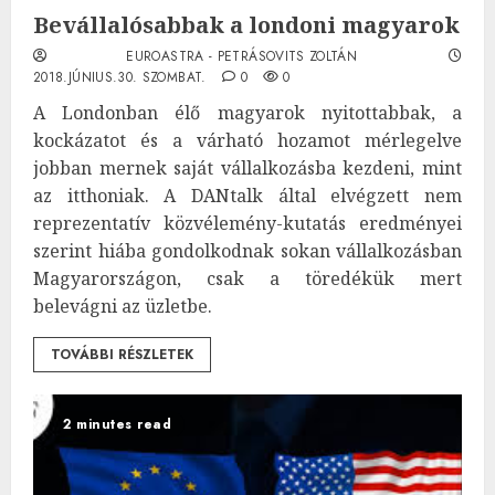
Bevállalósabbak a londoni magyarok
EUROASTRA - PETRÁSOVITS ZOLTÁN
2018.JÚNIUS.30. SZOMBAT.
0
0
A Londonban élő magyarok nyitottabbak, a
kockázatot és a várható hozamot mérlegelve
jobban mernek saját vállalkozásba kezdeni, mint
az itthoniak. A DANtalk által elvégzett nem
reprezentatív közvélemény-kutatás eredményei
szerint hiába gondolkodnak sokan vállalkozásban
Magyarországon, csak a töredékük mert
belevágni az üzletbe.
TOVÁBBI RÉSZLETEK
2 minutes read