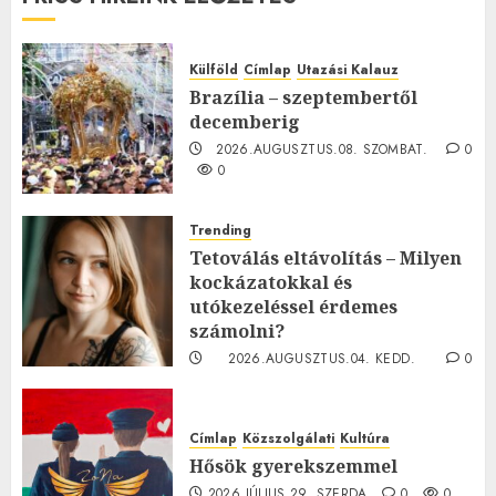
Külföld
Címlap
Utazási Kalauz
Brazília – szeptembertől
decemberig
2026.AUGUSZTUS.08. SZOMBAT.
0
0
Trending
Tetoválás eltávolítás – Milyen
kockázatokkal és
utókezeléssel érdemes
számolni?
2026.AUGUSZTUS.04. KEDD.
0
0
Címlap
Közszolgálati
Kultúra
Hősök gyerekszemmel
2026.JÚLIUS.29. SZERDA.
0
0