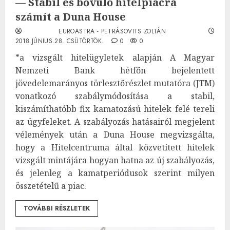
— Stabil és bővülő hitelpiacra
számít a Duna House
EUROASTRA - PETRÁSOVITS ZOLTÁN
2018.JÚNIUS.28. CSÜTÖRTÖK.
0
0
*a vizsgált hitelügyletek alapján A Magyar
Nemzeti Bank hétfőn bejelentett
jövedelemarányos törlesztőrészlet mutatóra (JTM)
vonatkozó szabálymódosítása a stabil,
kiszámíthatóbb fix kamatozású hitelek felé tereli
az ügyfeleket. A szabályozás hatásairól megjelent
vélemények után a Duna House megvizsgálta,
hogy a Hitelcentruma által közvetített hitelek
vizsgált mintájára hogyan hatna az új szabályozás,
és jelenleg a kamatperiódusok szerint milyen
összetételű a piac.
TOVÁBBI RÉSZLETEK