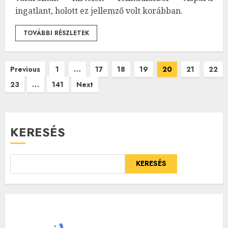
ingatlant, holott ez jellemző volt korábban.
TOVÁBBI RÉSZLETEK
Bejegyzések
Previous
1
…
17
18
19
20
21
22
23
…
141
Next
lapozása
KERESÉS
KERESÉS