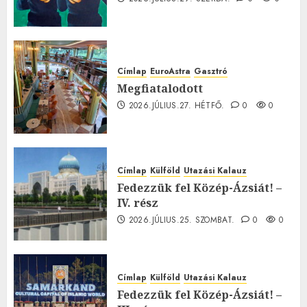
Címlap
EuroAstra
Gasztró
Megfiatalodott
2026.JÚLIUS.27. HÉTFŐ.
0
0
Címlap
Külföld
Utazási Kalauz
Fedezzük fel Közép-Ázsiát! –
IV. rész
2026.JÚLIUS.25. SZOMBAT.
0
0
Címlap
Külföld
Utazási Kalauz
Fedezzük fel Közép-Ázsiát! –