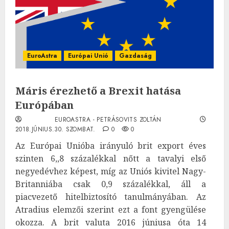
EuroAstra
Európai Unió
Gazdaság
Máris érezhető a Brexit hatása
Európában
EUROASTRA - PETRÁSOVITS ZOLTÁN
2018.JÚNIUS.30. SZOMBAT.
0
0
Az Európai Unióba irányuló brit export éves
szinten 6,,8 százalékkal nőtt a tavalyi első
negyedévhez képest, míg az Uniós kivitel Nagy-
Britanniába csak 0,9 százalékkal, áll a
piacvezető hitelbiztosító tanulmányában. Az
Atradius elemzői szerint ezt a font gyengülése
okozza. A brit valuta 2016 júniusa óta 14