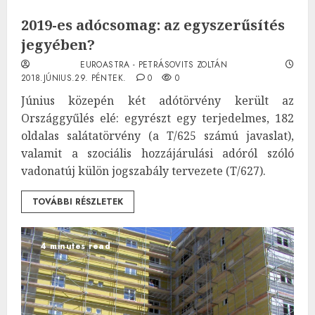
2019-es adócsomag: az egyszerűsítés
jegyében?
EUROASTRA - PETRÁSOVITS ZOLTÁN
2018.JÚNIUS.29. PÉNTEK.
0
0
Június közepén két adótörvény került az
Országgyűlés elé: egyrészt egy terjedelmes, 182
oldalas salátatörvény (a T/625 számú javaslat),
valamit a szociális hozzájárulási adóról szóló
vadonatúj külön jogszabály tervezete (T/627).
TOVÁBBI RÉSZLETEK
4 minutes read