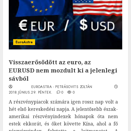
EuroAstra
Visszaerősödött az euro, az
EURUSD nem mozdult ki a jelenlegi
sávból
EUROASTRA - PETRÁSOVITS ZOLTÁN
2018.JÚNIUS.29. PÉNTEK.
0
0
A részvénypiacok számára igen rossz nap volt a
hét első kereskedési napja. A jelentősebb észak-
amerikai részvényindexek hónapok óta nem
estek ekkorát, és őket követte Kína, ahol a fő
részvényindex folytatta a lejtmenetet. A