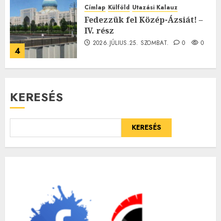
Címlap
Külföld
Utazási Kalauz
Fedezzük fel Közép-Ázsiát! –
IV. rész
2026.JÚLIUS.25. SZOMBAT.
0
0
4
KERESÉS
KERESÉS