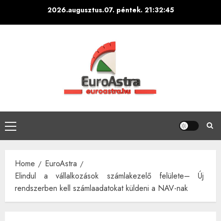
Skip
2026.augusztus.07. péntek.
21:32:46
to
content
Primary
Menu
Home
EuroAstra
Elindul a vállalkozások számlakezelő felülete– Új
rendszerben kell számlaadatokat küldeni a NAV-nak