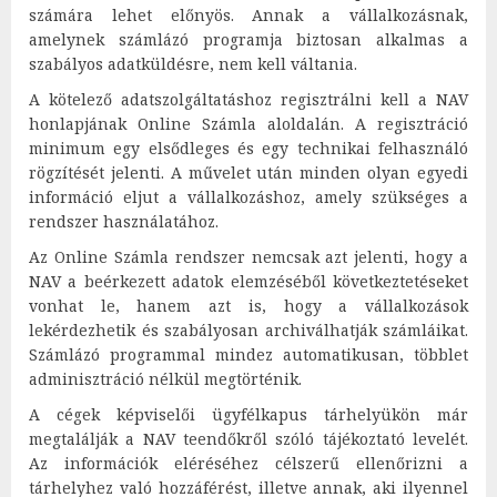
számára lehet előnyös. Annak a vállalkozásnak,
amelynek számlázó programja biztosan alkalmas a
szabályos adatküldésre, nem kell váltania.
A kötelező adatszolgáltatáshoz regisztrálni kell a NAV
honlapjának Online Számla aloldalán. A regisztráció
minimum egy elsődleges és egy technikai felhasználó
rögzítését jelenti. A művelet után minden olyan egyedi
információ eljut a vállalkozáshoz, amely szükséges a
rendszer használatához.
Az Online Számla rendszer nemcsak azt jelenti, hogy a
NAV a beérkezett adatok elemzéséből következtetéseket
vonhat le, hanem azt is, hogy a vállalkozások
lekérdezhetik és szabályosan archiválhatják számláikat.
Számlázó programmal mindez automatikusan, többlet
adminisztráció nélkül megtörténik.
A cégek képviselői ügyfélkapus tárhelyükön már
megtalálják a NAV teendőkről szóló tájékoztató levelét.
Az információk eléréséhez célszerű ellenőrizni a
tárhelyhez való hozzáférést, illetve annak, aki ilyennel