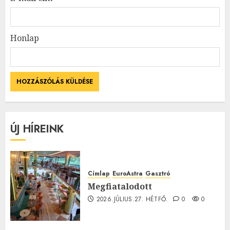
Honlap
ÚJ HÍREINK
Címlap
EuroAstra
Gasztró
Megfiatalodott
2026.JÚLIUS.27. HÉTFŐ.
0
0