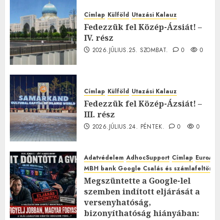
Címlap
Külföld
Utazási Kalauz
Fedezzük fel Közép-Ázsiát! –
IV. rész
2026.JÚLIUS.25. SZOMBAT.
0
0
Címlap
Külföld
Utazási Kalauz
Fedezzük fel Közép-Ázsiát! –
III. rész
2026.JÚLIUS.24. PÉNTEK.
0
0
Adatvédelem
AdhocSupport
Címlap
EuroAst
MBH bank Google Csalás és számlafeltörés 
Megszüntette a Google-lel
szemben indított eljárását a
versenyhatóság,
bizonyíthatóság hiányában: