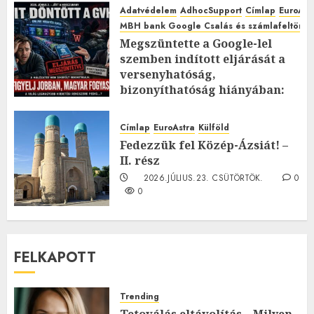
Adatvédelem
AdhocSupport
Címlap
EuroAst
MBH bank Google Csalás és számlafeltörés 
Megszüntette a Google-lel
szemben indított eljárását a
versenyhatóság,
bizonyíthatóság hiányában:
TE mit gondolsz erről?
2026.JÚLIUS.23. CSÜTÖRTÖK.
0
Címlap
EuroAstra
Külföld
0
Fedezzük fel Közép-Ázsiát! –
II. rész
2026.JÚLIUS.23. CSÜTÖRTÖK.
0
0
FELKAPOTT
Trending
Tetoválás eltávolítás – Milyen