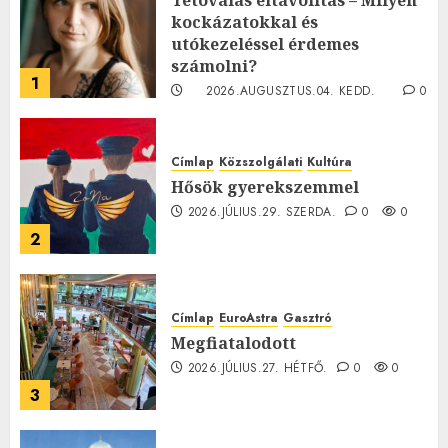
kockázatokkal és
utókezeléssel érdemes
számolni?
1
2026.AUGUSZTUS.04. KEDD.
0
0
Címlap
Közszolgálati
Kultúra
Hősök gyerekszemmel
2026.JÚLIUS.29. SZERDA.
0
0
2
Címlap
EuroAstra
Gasztró
Megfiatalodott
2026.JÚLIUS.27. HÉTFŐ.
0
0
3