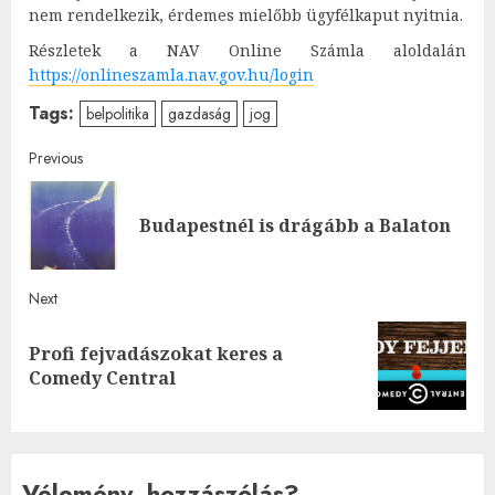
nem rendelkezik, érdemes mielőbb ügyfélkaput nyitnia.
Részletek a NAV Online Számla aloldalán
https://onlineszamla.nav.gov.hu/login
Tags:
belpolitika
gazdaság
jog
Post
Previous
navigation
Pre
Budapestnél is drágább a Balaton
post
Next
Profi fejvadászokat keres a
Next
Comedy Central
post:
Vélemény, hozzászólás?