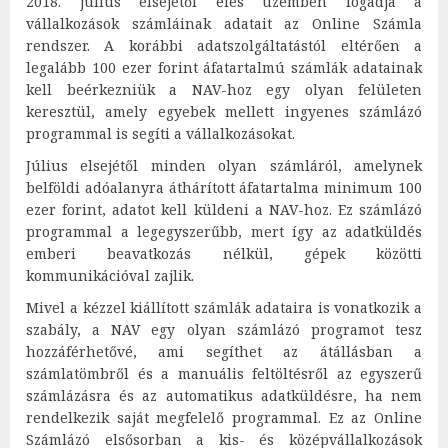
2018. július elsejétől éles üzemben fogadja a
vállalkozások számláinak adatait az Online Számla
rendszer. A korábbi adatszolgáltatástól eltérően a
legalább 100 ezer forint áfatartalmú számlák adatainak
kell beérkezniük a NAV-hoz egy olyan felületen
keresztül, amely egyebek mellett ingyenes számlázó
programmal is segíti a vállalkozásokat.
Július elsejétől minden olyan számláról, amelynek
belföldi adóalanyra áthárított áfatartalma minimum 100
ezer forint, adatot kell küldeni a NAV-hoz. Ez számlázó
programmal a legegyszerűbb, mert így az adatküldés
emberi beavatkozás nélkül, gépek közötti
kommunikációval zajlik.
Mivel a kézzel kiállított számlák adataira is vonatkozik a
szabály, a NAV egy olyan számlázó programot tesz
hozzáférhetővé, ami segíthet az átállásban a
számlatömbről és a manuális feltöltésről az egyszerű
számlázásra és az automatikus adatküldésre, ha nem
rendelkezik saját megfelelő programmal. Ez az Online
Számlázó elsősorban a kis- és középvállalkozások