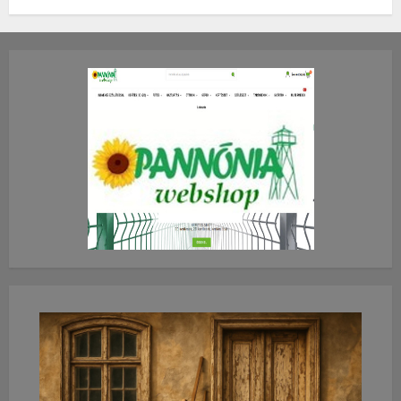
TE mit gondolsz erről?
2026.JÚLIUS.23. CSÜTÖRTÖK.
0
0