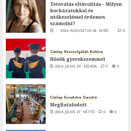
Tetoválás eltávolítás – Milyen
kockázatokkal és
utókezeléssel érdemes
számolni?
2026.AUGUSZTUS.04. KEDD.
0
0
Címlap
Közszolgálati
Kultúra
Hősök gyerekszemmel
2026.JÚLIUS.29. SZERDA.
0
0
Címlap
EuroAstra
Gasztró
Megfiatalodott
2026.JÚLIUS.27. HÉTFŐ.
0
0