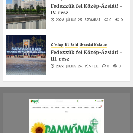
Fedezzük fel Közép-Ázsiát! –
IV. rész
2026.JÚLIUS.25. SZOMBAT.
0
0
Címlap
Külföld
Utazási Kalauz
Fedezzük fel Közép-Ázsiát! –
III. rész
2026.JÚLIUS.24. PÉNTEK.
0
0