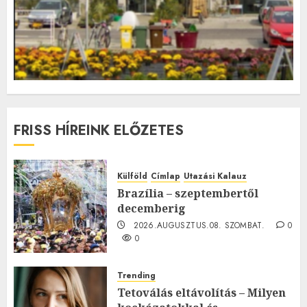
FRISS HÍREINK ELŐZETES
Külföld
Címlap
Utazási Kalauz
Brazília – szeptembertől
decemberig
2026.AUGUSZTUS.08. SZOMBAT.
0
0
Trending
Tetoválás eltávolítás – Milyen