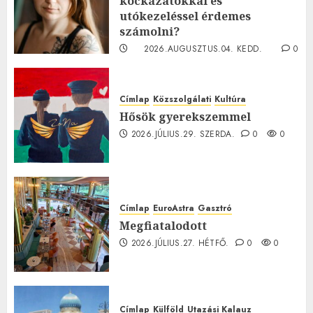
kockázatokkal és
utókezeléssel érdemes
számolni?
2026.AUGUSZTUS.04. KEDD.
0
0
Címlap
Közszolgálati
Kultúra
Hősök gyerekszemmel
2026.JÚLIUS.29. SZERDA.
0
0
Címlap
EuroAstra
Gasztró
Megfiatalodott
2026.JÚLIUS.27. HÉTFŐ.
0
0
Címlap
Külföld
Utazási Kalauz