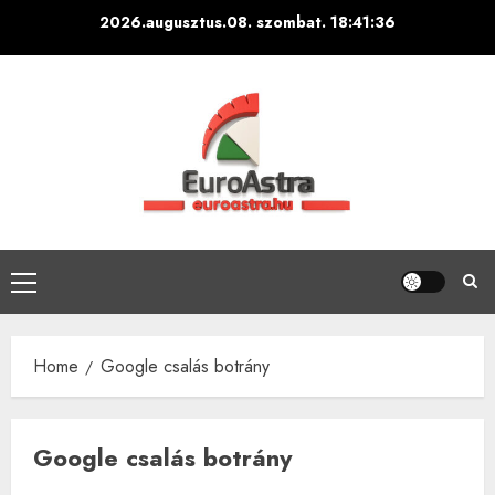
Skip
2026.augusztus.08. szombat.
18:41:37
to
content
Primary
Menu
Home
Google csalás botrány
Google csalás botrány