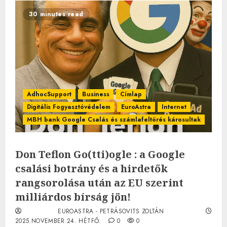
30 minutes read
AdhocSupport
Business
Címlap
Digitális Fogyasztóvédelem
EuroAstra
Internet
MBH bank Google Csalás és számlafeltörés károsultak
Don Teflon Go(tti)ogle : a Google
csalási botrány és a hirdetők
rangsorolása után az EU szerint
milliárdos bírság jön!
EUROASTRA - PETRÁSOVITS ZOLTÁN
2025.NOVEMBER.24. HÉTFŐ.
0
0