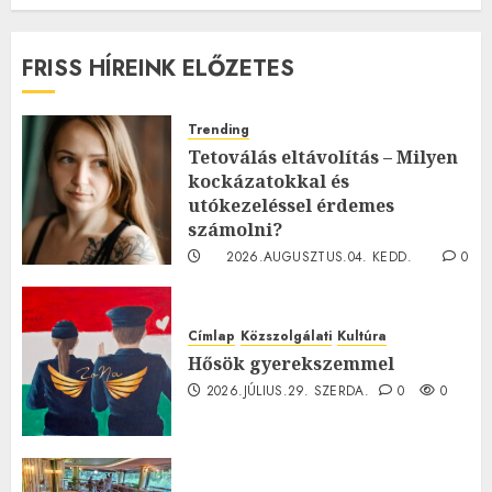
FRISS HÍREINK ELŐZETES
Trending
Tetoválás eltávolítás – Milyen
kockázatokkal és
utókezeléssel érdemes
számolni?
2026.AUGUSZTUS.04. KEDD.
0
0
Címlap
Közszolgálati
Kultúra
Hősök gyerekszemmel
2026.JÚLIUS.29. SZERDA.
0
0