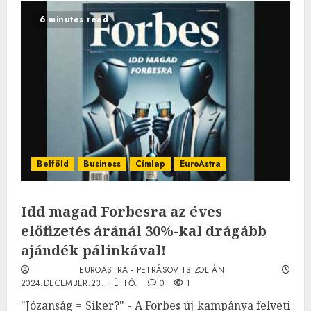
6 minutes read
Belföld
Business
Címlap
EuroAstra
Idd magad Forbesra az éves
előfizetés áránál 30%-kal drágább
ajándék pálinkával!
EUROASTRA - PETRÁSOVITS ZOLTÁN
2024.DECEMBER.23. HÉTFŐ.
0
1
"Józanság = Siker?" - A Forbes új kampánya felveti