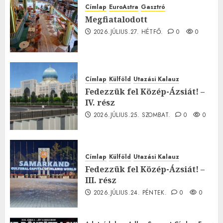
Címlap
EuroAstra
Gasztró
Megfiatalodott
2026.JÚLIUS.27. HÉTFŐ.
0
0
Címlap
Külföld
Utazási Kalauz
Fedezzük fel Közép-Ázsiát! –
IV. rész
2026.JÚLIUS.25. SZOMBAT.
0
0
Címlap
Külföld
Utazási Kalauz
Fedezzük fel Közép-Ázsiát! –
III. rész
2026.JÚLIUS.24. PÉNTEK.
0
0