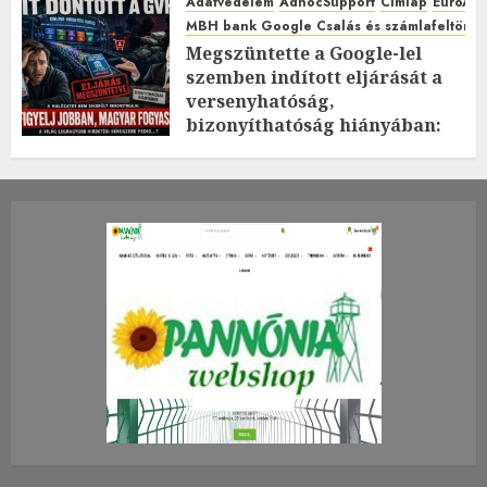
Adatvédelem
AdhocSupport
Címlap
EuroAst
MBH bank Google Csalás és számlafeltörés 
Megszüntette a Google-lel
szemben indított eljárását a
versenyhatóság,
bizonyíthatóság hiányában:
TE mit gondolsz erről?
2026.JÚLIUS.23. CSÜTÖRTÖK.
0
0