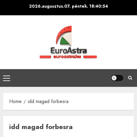
Skip
2026.augusztus.07. péntek.
18:40:55
to
content
Primary
Menu
Home
idd magad forbesra
idd magad forbesra