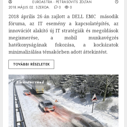
EUROASTRA - PETRÁSOVITS ZOLTÁN
2018.MÁJUS.02. SZERDA.
0
0
2018 április 26-án zajlott a DELL EMC második
fóruma, az IT esemény a kapcsolatépítés, az
innovációt alakító új IT stratégiák és megoldások
megismerése, a mobil munkavégzés
hatékonyságának fokozása, a kockázatok
minimalizálása témakörben adott áttekintést.
TOVÁBBI RÉSZLETEK
3 minutes read