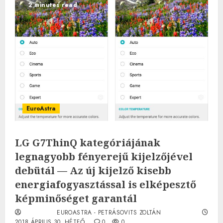
2 minutes read
EuroAstra
LG G7ThinQ kategóriájának
legnagyobb fényerejű kijelzőjével
debütál — Az új kijelző kisebb
energiafogyasztással is elképesztő
képminőséget garantál
EUROASTRA - PETRÁSOVITS ZOLTÁN
2018.ÁPRILIS.30. HÉTFŐ.
0
0