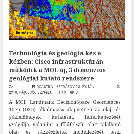
EuroAstra
Technológia és geológia kéz a
kézben: Cisco infrastruktúrán
működik a MOL új, 3 dimenziós
geológiai kutató rendszere
EUROASTRA - PETRÁSOVITS ZOLTÁN
2018.MÁJUS.05. SZOMBAT.
0
0
A MOL Landmark DecisionSpace Geosciences
10ep (DSG) alkalmazás alapvetően az olaj- és
gázlelőhelyek kutatását, feltérképezését
szolgálja, valamint a földfelszín alatt található
olaj- és gázkészletek modellezését teszi