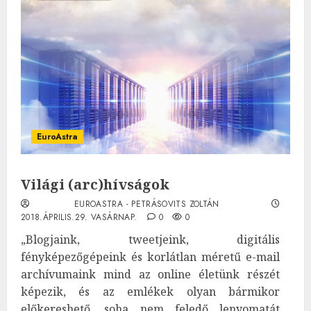
EuroAstra
Világi (arc)hívságok
EUROASTRA - PETRÁSOVITS ZOLTÁN
2018.ÁPRILIS.29. VASÁRNAP.
0
0
„Blogjaink, tweetjeink, digitális
fényképezőgépeink és korlátlan méretű e-mail
archívumaink mind az online életünk részét
képezik, és az emlékek olyan bármikor
előkereshető, soha nem feledő lenyomatát