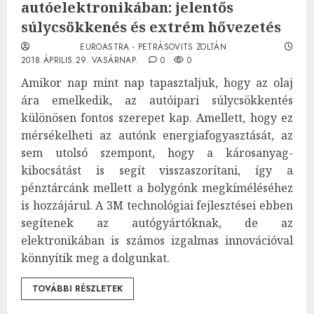
autóelektronikában: jelentős
súlycsökkenés és extrém hővezetés
EUROASTRA - PETRÁSOVITS ZOLTÁN
2018.ÁPRILIS.29. VASÁRNAP.
0
0
Amikor nap mint nap tapasztaljuk, hogy az olaj
ára emelkedik, az autóipari súlycsökkentés
különösen fontos szerepet kap. Amellett, hogy ez
mérsékelheti az autónk energiafogyasztását, az
sem utolsó szempont, hogy a károsanyag-
kibocsátást is segít visszaszorítani, így a
pénztárcánk mellett a bolygónk megkíméléséhez
is hozzájárul. A 3M technológiai fejlesztései ebben
segítenek az autógyártóknak, de az
elektronikában is számos izgalmas innovációval
könnyítik meg a dolgunkat.
TOVÁBBI RÉSZLETEK