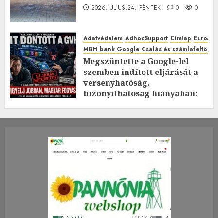
2026.JÚLIUS.24. PÉNTEK.
0
0
Adatvédelem
AdhocSupport
Címlap
EuroAst
MBH bank Google Csalás és számlafeltörés 
Megszüntette a Google-lel
szemben indított eljárását a
versenyhatóság,
bizonyíthatóság hiányában:
TE mit gondolsz erről?
2026.JÚLIUS.23. CSÜTÖRTÖK.
0
0