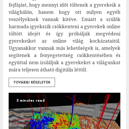
fejfájást, hogy mennyi időt töltenek a gyerekeik a
világhálón, hanem hogy ott milyen egyéb
veszélyeknek vannak kitéve. Emiatt a szülők
harmada igyekszik csökkenteni a gyerekek online
töltött idejét és így próbálják megvédeni
gyerekeiket az online világ kockázataitól.
Ugyanakkor vannak más lehetőségek is, amelyek
segítenek a fenyegetettség csökkentésében és
egyúttal nem izoláljuk a gyerekeket a világunkat
mára teljesen átható digitális léttől.
TOVÁBBI RÉSZLETEK
3 minutes read