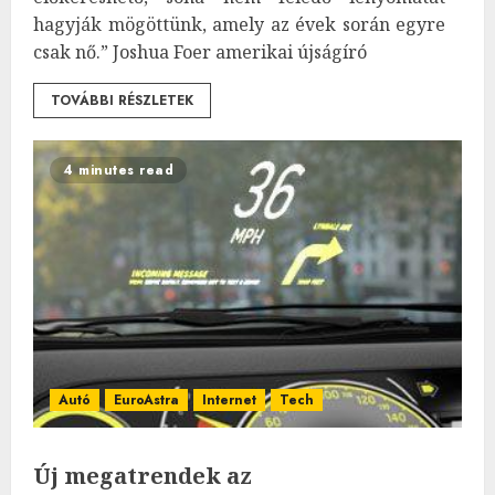
hagyják mögöttünk, amely az évek során egyre
csak nő.” Joshua Foer amerikai újságíró
TOVÁBBI RÉSZLETEK
4 minutes read
Autó
EuroAstra
Internet
Tech
Új megatrendek az