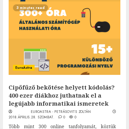
3 minutes read
EuroAstra
Cipőfűző bekötése helyett kódolás?
400 ezer diákhoz juthatnak el a
legújabb informatikai ismeretek
EUROASTRA - PETRÁSOVITS ZOLTÁN
2018.ÁPRILIS.28. SZOMBAT.
0
0
Több mint 300 online tanfolyamát, köztük