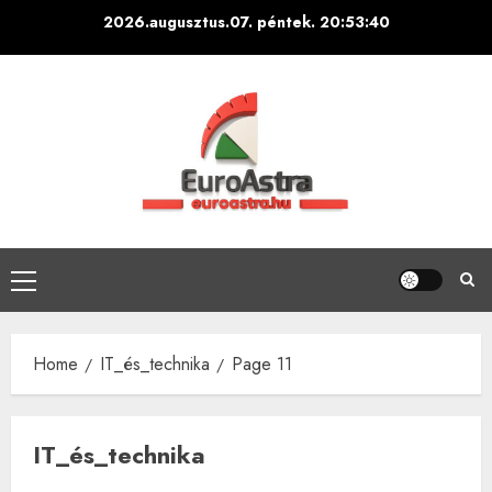
Skip
2026.augusztus.07. péntek.
20:53:42
to
content
Primary
Menu
Home
IT_és_technika
Page 11
IT_és_technika