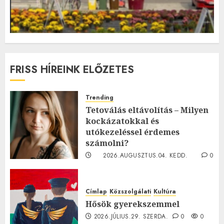
FRISS HÍREINK ELŐZETES
Trending
Tetoválás eltávolítás – Milyen
kockázatokkal és
utókezeléssel érdemes
számolni?
2026.AUGUSZTUS.04. KEDD.
0
0
Címlap
Közszolgálati
Kultúra
Hősök gyerekszemmel
2026.JÚLIUS.29. SZERDA.
0
0