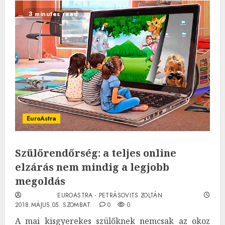
3 minutes read
EuroAstra
Szülőrendőrség: a teljes online
elzárás nem mindig a legjobb
megoldás
EUROASTRA - PETRÁSOVITS ZOLTÁN
2018.MÁJUS.05. SZOMBAT.
0
0
A mai kisgyerekes szülőknek nemcsak az okoz