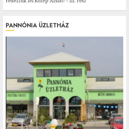
Fedezzük fel Közép-Ázsiát! – III. rész
PANNÓNIA ÜZLETHÁZ