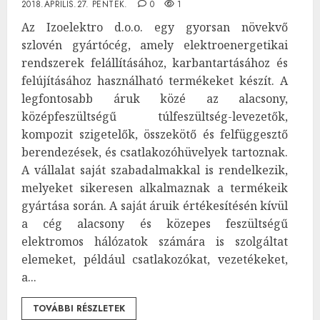
2018.ÁPRILIS.27. PÉNTEK.
0
1
Az Izoelektro d.o.o. egy gyorsan növekvő
szlovén gyártócég, amely elektroenergetikai
rendszerek felállításához, karbantartásához és
felújításához használható termékeket készít. A
legfontosabb áruk közé az alacsony,
középfeszültségű túlfeszültség-levezetők,
kompozit szigetelők, összekötő és felfüggesztő
berendezések, és csatlakozóhüvelyek tartoznak.
A vállalat saját szabadalmakkal is rendelkezik,
melyeket sikeresen alkalmaznak a termékeik
gyártása során. A saját áruik értékesítésén kívül
a cég alacsony és közepes feszültségű
elektromos hálózatok számára is szolgáltat
elemeket, például csatlakozókat, vezetékeket,
a...
TOVÁBBI RÉSZLETEK