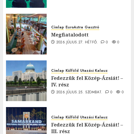
Címlap
EuroAstra
Gasztró
Megfiatalodott
2026.JÚLIUS.27. HÉTFŐ.
0
0
Címlap
Külföld
Utazási Kalauz
Fedezzük fel Közép-Ázsiát! –
IV. rész
2026.JÚLIUS.25. SZOMBAT.
0
0
Címlap
Külföld
Utazási Kalauz
Fedezzük fel Közép-Ázsiát! –
III. rész