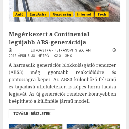
Autó
EuroAstra
Gazdaság
Internet
Tech
Megérkezett a Continental
legújabb ABS-generációja
EUROASTRA - PETRÁSOVITS ZOLTÁN
2018.ÁPRILIS.30. HÉTFŐ.
0
0
A harmadik generációs blokkolásgátló rendszer
(ABS3) még gyorsabb reakcióidőre és
pontosságra képes. Az ABS3 különböző felszínű
és tapadású útfelületeken is képes hozni tudása
legjavát. Az új generációs rendszer könnyebben
beépíthető a különféle jármű modell
TOVÁBBI RÉSZLETEK