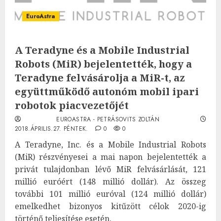
EuroAstra
A Teradyne és a Mobile Industrial
Robots (MiR) bejelentették, hogy a
Teradyne felvásárolja a MiR-t, az
együttműködő autonóm mobil ipari
robotok piacvezetőjét
EUROASTRA - PETRÁSOVITS ZOLTÁN
2018.ÁPRILIS.27. PÉNTEK.
0
0
A Teradyne, Inc. és a Mobile Industrial Robots
(MiR) részvényesei a mai napon bejelentették a
privát tulajdonban lévő MiR felvásárlását, 121
millió euróért (148 millió dollár). Az összeg
további 101 millió euróval (124 millió dollár)
emelkedhet bizonyos kitűzött célok 2020-ig
történő teljesítése esetén.