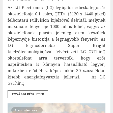
Az LG Electronics (LG) legújabb csúcskategóriás
okostelefonja 6,1 colos, QHD+ (3120 x 1440 pixel)
felbontású FullVision kijelzővel debütál, melynek
maximális fényereje 1000 nit is lehet, vagyis az
okostelefonok piacán jelenleg ezen készülék
képernyője biztosítja a legnagyobb fényerőt. Az
LG legmodernebb Super Bright
kijelzőtechnológiájával felvértezett LG G7ThinQ
okostelefont arra tervezték, hogy erős
napsütésben is könnyen használható legyen,
miközben elődjéhez képest akár 30 százalékkal
kisebb energiafogyasztás jellemzi. Az LG
G7ThinQ...
TOVÁBBI RÉSZLETEK
4 minutes read