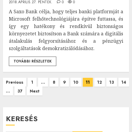
2018.ÁPRILIS.27. PÉNTEK.
0
0
A Saxo Bank célja, hogy teljes banki platformját a
Microsoft felhőtechnológiájára építve futtassa, és
így egy hatékony és rendkívül biztonságos
környezetet biztosítson a Bank számára a digitális
átalakulás felgyorsításához és a pénzügyi
szolgáltatások demokratizálódásához.
TOVÁBBI RÉSZLETEK
Bejegyzések
Previous
1
…
8
9
10
11
12
13
14
…
37
Next
lapozása
KERESÉS