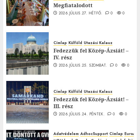
Megfiatalodott
2026.JÚLIUS.27. HÉTFŐ.
0
0
Címlap
Külföld
Utazási Kalauz
Fedezzük fel Közép-Ázsiát! –
IV. rész
2026.JÚLIUS.25. SZOMBAT.
0
0
Címlap
Külföld
Utazási Kalauz
Fedezzük fel Közép-Ázsiát! –
III. rész
2026.JÚLIUS.24. PÉNTEK.
0
0
Adatvédelem
AdhocSupport
Címlap
EuroAst