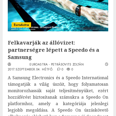
EuroAstra
Felkavarják az állóvizet:
partnerségre lépett a Speedo és a
Samsung
EUROASTRA - PETRÁSOVITS ZOLTÁN
2017.SZEPTEMBER.04. HÉTFŐ.
0
0
A Samsung Electronics és a Speedo International
támogatják a világ úszóit, hogy folyamatosan
monitorozhassák saját teljesítményüket, ezért
hozzáférést biztosítanak számukra a Speedo On
platformhoz, amely a kategóriája jelenlegi
legjobb megoldása. A Speedo On úszáskövető