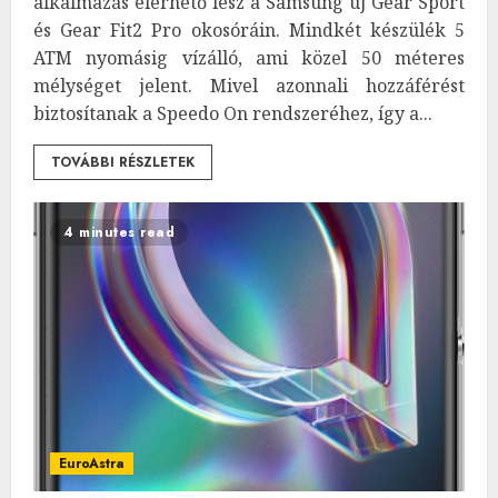
alkalmazás elérhető lesz a Samsung új Gear Sport
és Gear Fit2 Pro okosóráin. Mindkét készülék 5
ATM nyomásig vízálló, ami közel 50 méteres
mélységet jelent. Mivel azonnali hozzáférést
biztosítanak a Speedo On rendszeréhez, így a...
TOVÁBBI RÉSZLETEK
4 minutes read
EuroAstra