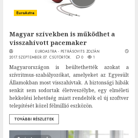
EuroAstra
Magyar szívekben is működhet a
visszahívott pacemaker
EUROASTRA - PETRÁSOVITS ZOLTÁN
2017.SZEPTEMBER.07. CSÜTÖRTÖK.
0
1
Magyarországon is beültethették azokat a
szívritmus-szabályozókat, amelyeket az Egyesült
Államokban most visszahívtak. A biztonsági hibák
senkit sem sodortak életveszélybe, egy elméleti
hekkelési lehetőség miatt rendelték el új szoftver
telepítését közel félmillió eszközön.
TOVÁBBI RÉSZLETEK