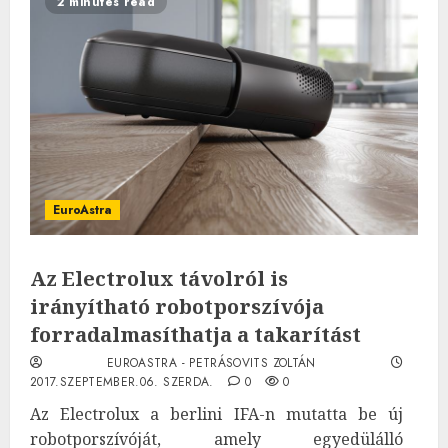
2 minutes read
EuroAstra
Az Electrolux távolról is
irányítható robotporszívója
forradalmasíthatja a takarítást
EUROASTRA - PETRÁSOVITS ZOLTÁN
2017.SZEPTEMBER.06. SZERDA.
0
0
Az Electrolux a berlini IFA-n mutatta be új
robotporszívóját, amely egyedülálló