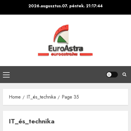
Skip
2026.augusztus.07. péntek.
21:17:46
to
content
Primary
Menu
Home
IT_és_technika
Page 35
IT_és_technika