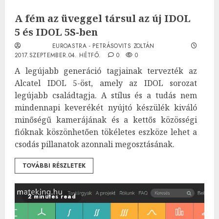
A fém az üveggel társul az új IDOL
5 és IDOL 5S-ben
EUROASTRA - PETRÁSOVITS ZOLTÁN
2017.SZEPTEMBER.04. HÉTFŐ.
0
0
A legújabb generáció tagjainak tervezték az
Alcatel IDOL 5-öst, amely az IDOL sorozat
legújabb családtagja. A stílus és a tudás nem
mindennapi keverékét nyújtó készülék kiváló
minőségű kamerájának és a kettős közösségi
fióknak köszönhetően tökéletes eszköze lehet a
csodás pillanatok azonnali megosztásának.
TOVÁBBI RÉSZLETEK
2 minutes read