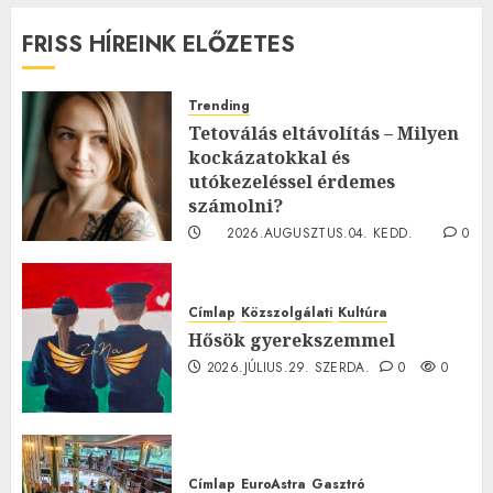
FRISS HÍREINK ELŐZETES
Trending
Tetoválás eltávolítás – Milyen
kockázatokkal és
utókezeléssel érdemes
számolni?
2026.AUGUSZTUS.04. KEDD.
0
0
Címlap
Közszolgálati
Kultúra
Hősök gyerekszemmel
2026.JÚLIUS.29. SZERDA.
0
0
Címlap
EuroAstra
Gasztró