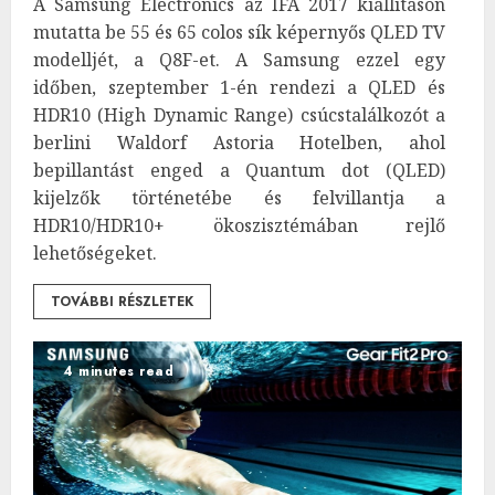
A Samsung Electronics az IFA 2017 kiállításon
mutatta be 55 és 65 colos sík képernyős QLED TV
modelljét, a Q8F-et. A Samsung ezzel egy
időben, szeptember 1-én rendezi a QLED és
HDR10 (High Dynamic Range) csúcstalálkozót a
berlini Waldorf Astoria Hotelben, ahol
bepillantást enged a Quantum dot (QLED)
kijelzők történetébe és felvillantja a
HDR10/HDR10+ ökoszisztémában rejlő
lehetőségeket.
TOVÁBBI RÉSZLETEK
4 minutes read