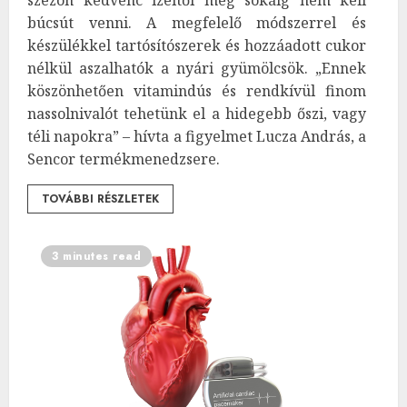
búcsút venni. A megfelelő módszerrel és
készülékkel tartósítószerek és hozzáadott cukor
nélkül aszalhatók a nyári gyümölcsök. „Ennek
köszönhetően vitamindús és rendkívül finom
nassolnivalót tehetünk el a hidegebb őszi, vagy
téli napokra” – hívta a figyelmet Lucza András, a
Sencor termékmenedzsere.
TOVÁBBI RÉSZLETEK
3 minutes read