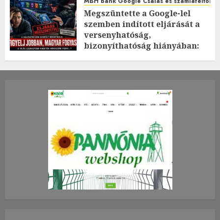
MBH bank Google Csalás és számlafeltörés 
Megszüntette a Google-lel
szemben indított eljárását a
versenyhatóság,
bizonyíthatóság hiányában:
TE mit gondolsz erről?
2026.JÚLIUS.23. CSÜTÖRTÖK.
0
0