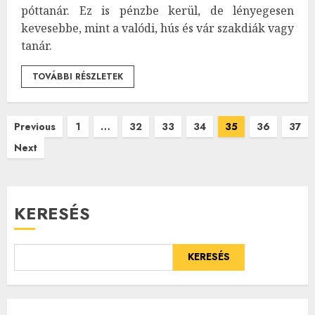
póttanár. Ez is pénzbe kerül, de lényegesen
kevesebbe, mint a valódi, hús és vár szakdiák vagy
tanár.
TOVÁBBI RÉSZLETEK
Bejegyzések
Previous
1
…
32
33
34
35
36
37
Next
lapozása
KERESÉS
KERESÉS