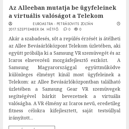
Az Alleeban mutatja be ügyfeleinek
a virtuális valóságot a Telekom
EUROASTRA - PETRÁSOVITS ZOLTÁN
2017.SZEPTEMBER.04. HÉTFŐ.
0
0
Akár a szabadesés, sőt a repülés érzését is átélheti
az Allee Bevásárlóközpont Telekom üzletében, aki
együtt próbálja ki a Samsung VR szemüvegét és az
Icaros elnevezésű mozgásfejlesztő eszközt. A
Samsung Magyarországgal együttműködve
különleges élményt kínál most ügyfeleinek a
Telekom: az Allee Bevásárlóközpontban található
üzletében a Samsung Gear VR szemüvegek
segítségével bárkit bevezetnek a virtuális
valóságba. A VR élmény az Icaros nevű, eredetileg
fitness célokra kifejlesztett, saját testsúllyal
irányított...