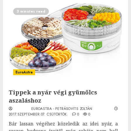
3 minutes read
EuroAstra
Tippek a nyár végi gyümölcs
aszaláshoz
EUROASTRA - PETRÁSOVITS ZOLTÁN
2017.SZEPTEMBER.07. CSÜTÖRTÖK.
0
0
Bár lassan végéhez közeledik az idei nyár, a
szezon kedvenc ízeitől még sokáig nem kell