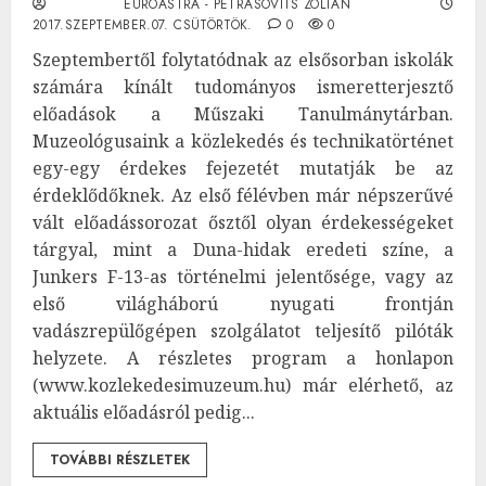
EUROASTRA - PETRÁSOVITS ZOLTÁN
2017.SZEPTEMBER.07. CSÜTÖRTÖK.
0
0
Szeptembertől folytatódnak az elsősorban iskolák
számára kínált tudományos ismeretterjesztő
előadások a Műszaki Tanulmánytárban.
Muzeológusaink a közlekedés és technikatörténet
egy-egy érdekes fejezetét mutatják be az
érdeklődőknek. Az első félévben már népszerűvé
vált előadássorozat ősztől olyan érdekességeket
tárgyal, mint a Duna-hidak eredeti színe, a
Junkers F-13-as történelmi jelentősége, vagy az
első világháború nyugati frontján
vadászrepülőgépen szolgálatot teljesítő pilóták
helyzete. A részletes program a honlapon
(www.kozlekedesimuzeum.hu) már elérhető, az
aktuális előadásról pedig...
TOVÁBBI RÉSZLETEK