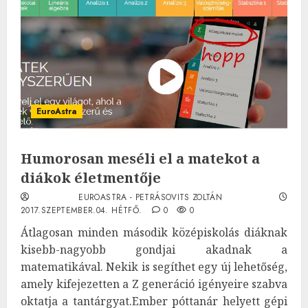
EuroAstra
Humorosan meséli el a matekot a
diákok életmentője
EUROASTRA - PETRÁSOVITS ZOLTÁN
2017.SZEPTEMBER.04. HÉTFŐ.
0
0
Átlagosan minden második középiskolás diáknak
kisebb-nagyobb gondjai akadnak a
matematikával. Nekik is segíthet egy új lehetőség,
amely kifejezetten a Z generáció igényeire szabva
oktatja a tantárgyat.Ember póttanár helyett gépi