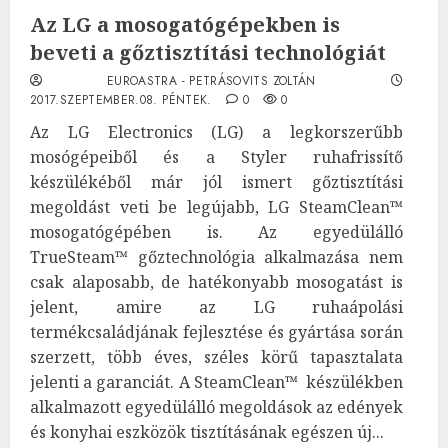
Az LG a mosogatógépekben is
beveti a gőztisztítási technológiát
EUROASTRA - PETRÁSOVITS ZOLTÁN
2017.SZEPTEMBER.08. PÉNTEK.
0
0
Az LG Electronics (LG) a legkorszerűbb
mosógépeiből és a Styler ruhafrissítő
készülékéből már jól ismert gőztisztítási
megoldást veti be legújabb, LG SteamClean™
mosogatógépében is. Az egyedülálló
TrueSteam™ gőztechnológia alkalmazása nem
csak alaposabb, de hatékonyabb mosogatást is
jelent, amire az LG ruhaápolási
termékcsaládjának fejlesztése és gyártása során
szerzett, több éves, széles körű tapasztalata
jelenti a garanciát. A SteamClean™ készülékben
alkalmazott egyedülálló megoldások az edények
és konyhai eszközök tisztításának egészen új...