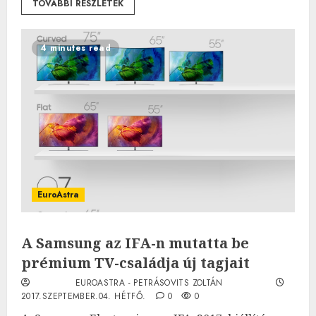
TOVÁBBI RÉSZLETEK
4 minutes read
EuroAstra
A Samsung az IFA-n mutatta be
prémium TV-családja új tagjait
EUROASTRA - PETRÁSOVITS ZOLTÁN
2017.SZEPTEMBER.04. HÉTFŐ.
0
0