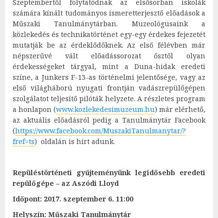
Szeptembertől folytatódnak az elsősorban iskolák
számára kínált tudományos ismeretterjesztő előadások a
Műszaki Tanulmánytárban. Muzeológusaink a
közlekedés és technikatörténet egy-egy érdekes fejezetét
mutatják be az érdeklődőknek. Az első félévben már
népszerűvé vált előadássorozat ősztől olyan
érdekességeket tárgyal, mint a Duna-hidak eredeti
színe, a Junkers F-13-as történelmi jelentősége, vagy az
első világháború nyugati frontján vadászrepülőgépen
szolgálatot teljesítő pilóták helyzete. A részletes program
a honlapon (
www.kozlekedesimuzeum.hu
) már elérhető,
az aktuális előadásról pedig a Tanulmánytár Facebook
(
https://www.facebook.com/MuszakiTanulmanytar/?
fref=ts
) oldalán is hírt adunk.
Repüléstörténeti gyűjteményünk legidősebb eredeti
repülőgépe – az Aszódi Lloyd
Időpont: 2017. szeptember 6. 11:00
Helyszín: Műszaki Tanulmánytár