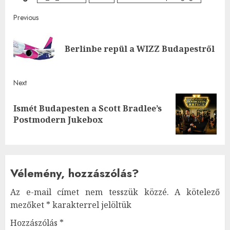
Post
Previous
navigation
Pre
Berlinbe repül a WIZZ Budapestről
post
Next
Ismét Budapesten a Scott Bradlee’s
Next
Postmodern Jukebox
post:
Vélemény, hozzászólás?
Az e-mail címet nem tesszük közzé.
A kötelező
mezőket
*
karakterrel jelöltük
Hozzászólás
*