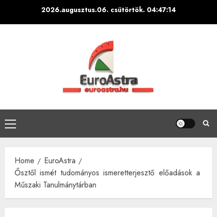
Skip
2026.augusztus.06. csütörtök.
04:47:15
to
content
Primary
Menu
Home
EuroAstra
Ősztől ismét tudományos ismeretterjesztő előadások a
Műszaki Tanulmánytárban