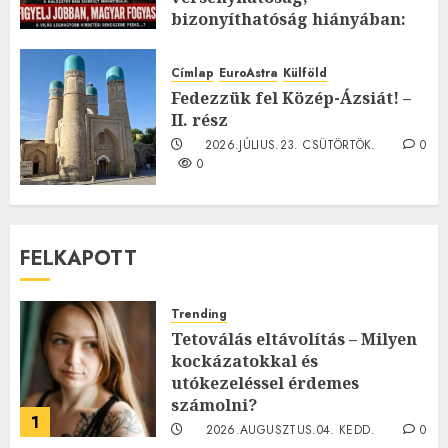
bizonyíthatóság hiányában:
TE mit gondolsz erről?
2026.JÚLIUS.23. CSÜTÖRTÖK.
0
Címlap
EuroAstra
Külföld
0
Fedezzük fel Közép-Ázsiát! –
II. rész
2026.JÚLIUS.23. CSÜTÖRTÖK.
0
0
FELKAPOTT
Trending
Tetoválás eltávolítás – Milyen
kockázatokkal és
utókezeléssel érdemes
számolni?
1
2026.AUGUSZTUS.04. KEDD.
0