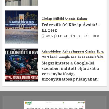
Címlap
Külföld
Utazási Kalauz
Fedezzük fel Közép-Ázsiát! –
III. rész
2026.JÚLIUS.24. PÉNTEK.
0
0
Adatvédelem
AdhocSupport
Címlap
EuroAst
MBH bank Google Csalás és számlafeltörés 
Megszüntette a Google-lel
szemben indított eljárását a
versenyhatóság,
bizonyíthatóság hiányában:
TE mit gondolsz erről?
2026.JÚLIUS.23. CSÜTÖRTÖK.
0
0