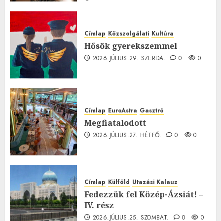
0
Címlap
Közszolgálati
Kultúra
Hősök gyerekszemmel
2026.JÚLIUS.29. SZERDA.
0
0
Címlap
EuroAstra
Gasztró
Megfiatalodott
2026.JÚLIUS.27. HÉTFŐ.
0
0
Címlap
Külföld
Utazási Kalauz
Fedezzük fel Közép-Ázsiát! –
IV. rész
2026.JÚLIUS.25. SZOMBAT.
0
0