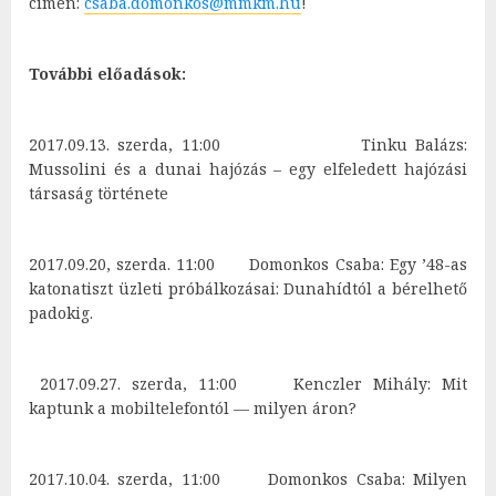
címen:
csaba.domonkos@mmkm.hu
!
További előadások:
2017.09.13. szerda, 11:00 Tinku Balázs:
Mussolini és a dunai hajózás – egy elfeledett hajózási
társaság története
2017.09.20, szerda. 11:00 Domonkos Csaba: Egy ’48-as
katonatiszt üzleti próbálkozásai: Dunahídtól a bérelhető
padokig.
2017.09.27. szerda, 11:00 Kenczler Mihály: Mit
kaptunk a mobiltelefontól — milyen áron?
2017.10.04. szerda, 11:00 Domonkos Csaba: Milyen