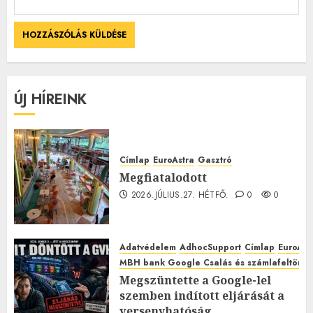
ÚJ HÍREINK
Címlap
EuroAstra
Gasztró
Megfiatalodott
2026.JÚLIUS.27. HÉTFŐ.
0
0
Adatvédelem
AdhocSupport
Címlap
EuroAst
MBH bank Google Csalás és számlafeltörés 
Megszüntette a Google-lel
szemben indított eljárását a
versenyhatóság,