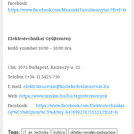
Facebook:
https://www.facebook.com/MuszakiTanulmanytar/?fref=ts
Elektrotechnikai Gyűjtemény
kedd-szombat 10:00 – 16:00 óra
Cím: 1075 Budapest, Kazinczy u. 21.
Telefon: (+36-1) 3425-750
E-mail:
elektromuzeum@kozlekedesimuzeum.hu
Web:
https://www.mmkm.hu/hu/tagintezmenyek
Facebook:
https://www.facebook.com/Elektrotechnikai-
Gy%C5%B1jtem%C3%A9ny-847698278731321/?fref=ts
Tags:
IT_és_technika
kultúra
oktatás-nevelés-pedagógia