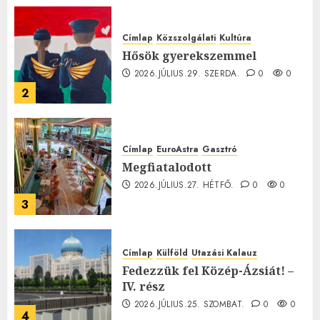
0
Címlap
Közszolgálati
Kultúra
Hősök gyerekszemmel
2026.JÚLIUS.29. SZERDA.
0
0
2
Címlap
EuroAstra
Gasztró
Megfiatalodott
2026.JÚLIUS.27. HÉTFŐ.
0
0
3
Címlap
Külföld
Utazási Kalauz
Fedezzük fel Közép-Ázsiát! –
IV. rész
2026.JÚLIUS.25. SZOMBAT.
0
0
4