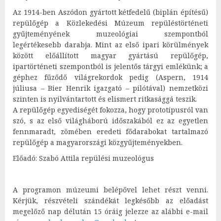
Az 1914-ben Aszódon gyártott kétfedelű (biplán építésű)
repülőgép a Közlekedési Múzeum repüléstörténeti
gyűjteményének muzeológiai szempontból
legértékesebb darabja. Mint az első ipari körülmények
között előállított magyar gyártású repülőgép,
ipartörténeti szempontból is jelentős tárgyi emlékünk; a
géphez fűződő világrekordok pedig (Aspern, 1914
júliusa – Bier Henrik igazgató – pilótával) nemzetközi
szinten is nyilvántartott és elismert ritkasággá teszik.
A repülőgép egyediségét fokozza, hogy prototípusról van
szó, s az első világháború időszakából ez az egyetlen
fennmaradt, zömében eredeti fődarabokat tartalmazó
repülőgép a magyarországi közgyűjteményekben.
Előadó: Szabó Attila repülési muzeológus
A programon múzeumi belépővel lehet részt venni.
Kérjük, részvételi szándékát legkésőbb az előadást
megelőző nap délután 15 óráig jelezze az alábbi e-mail