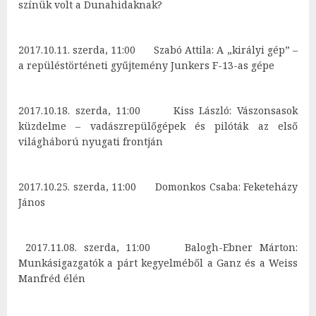
színük volt a Dunahidaknak?
2017.10.11. szerda, 11:00 Szabó Attila: A „királyi gép” –
a repüléstörténeti gyűjtemény Junkers F-13-as gépe
2017.10.18. szerda, 11:00 Kiss László: Vászonsasok
küzdelme – vadászrepülőgépek és pilóták az első
világháború nyugati frontján
2017.10.25. szerda, 11:00 Domonkos Csaba: Feketeházy
János
2017.11.08. szerda, 11:00 Balogh-Ebner Márton:
Munkásigazgatók a párt kegyelméből a Ganz és a Weiss
Manfréd élén