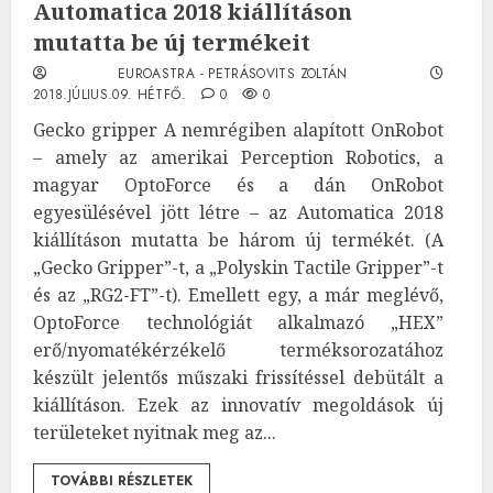
Automatica 2018 kiállításon
mutatta be új termékeit
EUROASTRA - PETRÁSOVITS ZOLTÁN
2018.JÚLIUS.09. HÉTFŐ.
0
0
Gecko gripper A nemrégiben alapított OnRobot
– amely az amerikai Perception Robotics, a
magyar OptoForce és a dán OnRobot
egyesülésével jött létre – az Automatica 2018
kiállításon mutatta be három új termékét. (A
„Gecko Gripper”-t, a „Polyskin Tactile Gripper”-t
és az „RG2-FT”-t). Emellett egy, a már meglévő,
OptoForce technológiát alkalmazó „HEX”
erő/nyomatékérzékelő terméksorozatához
készült jelentős műszaki frissítéssel debütált a
kiállításon. Ezek az innovatív megoldások új
területeket nyitnak meg az...
TOVÁBBI RÉSZLETEK