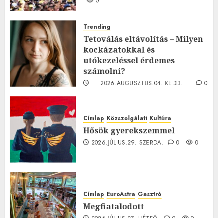
0
Trending
Tetoválás eltávolítás – Milyen
kockázatokkal és
utókezeléssel érdemes
számolni?
2026.AUGUSZTUS.04. KEDD.
0
0
Címlap
Közszolgálati
Kultúra
Hősök gyerekszemmel
2026.JÚLIUS.29. SZERDA.
0
0
Címlap
EuroAstra
Gasztró
Megfiatalodott