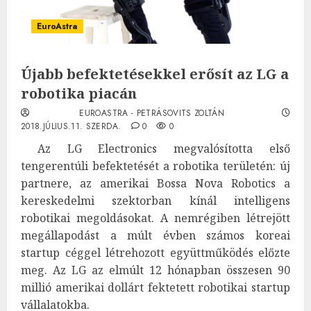
EuroAstra
Újabb befektetésekkel erősít az LG a
robotika piacán
EUROASTRA - PETRÁSOVITS ZOLTÁN
2018.JÚLIUS.11. SZERDA.
0
0
Az LG Electronics megvalósította első
tengerentúli befektetését a robotika területén: új
partnere, az amerikai Bossa Nova Robotics a
kereskedelmi szektorban kínál intelligens
robotikai megoldásokat. A nemrégiben létrejött
megállapodást a múlt évben számos koreai
startup céggel létrehozott együttműködés előzte
meg. Az LG az elmúlt 12 hónapban összesen 90
millió amerikai dollárt fektetett robotikai startup
vállalatokba.