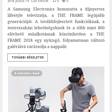
2018.JÚLIUS.19. CSÜTÖRTÖK.
0
0
A Samsung Electronics bemutatta a díjnyertes
lifestyle televíziója, a THE FRAME legújabb
generációját. A továbbfejlesztett funkcióknak, a
testreszabási lehetőségeknek és a több mint 800
elérhető műalkotásnak köszönhetően a THE
FRAME 2018 egy nyüzsgő, folyamatosan változó
galériává varázsolja a nappalit.
TOVÁBBI RÉSZLETEK
4 minutes read