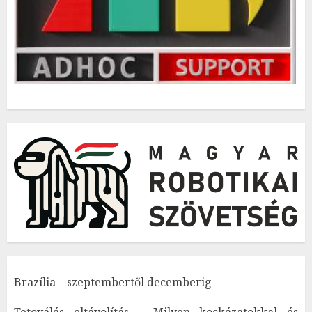
Brazília – szeptembertől decemberig
Tetoválás eltávolítás – Milyen kockázatokkal és