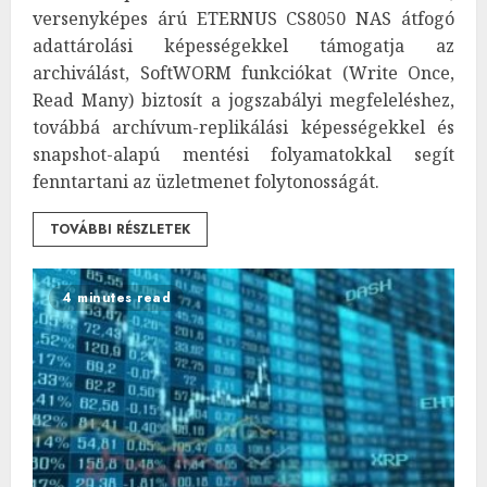
versenyképes árú ETERNUS CS8050 NAS átfogó
adattárolási képességekkel támogatja az
archiválást, SoftWORM funkciókat (Write Once,
Read Many) biztosít a jogszabályi megfeleléshez,
továbbá archívum-replikálási képességekkel és
snapshot-alapú mentési folyamatokkal segít
fenntartani az üzletmenet folytonosságát.
TOVÁBBI RÉSZLETEK
4 minutes read