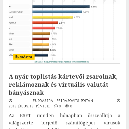
EuroAstra
A nyár toplistás kártevői zsarolnak,
reklámoznak és virtuális valutát
bányásznak
EUROASTRA - PETRÁSOVITS ZOLTÁN
2018.JÚLIUS.13. PÉNTEK.
0
0
Az ESET minden hónapban összeállítja a
világszerte terjedő számítógépes vírusok