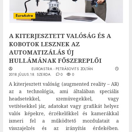
EuroAstra
A KITERJESZTETT VALÓSÁG ÉS A
KOBOTOK LESZNEK AZ
AUTOMATIZÁLÁS ÚJ
HULLÁMÁNAK FŐSZEREPLŐI
EUROASTRA - PETRÁSOVITS ZOLTÁN
2018.JÚLIUS.18. SZERDA.
0
0
A kiterjesztett valóság (augmented reality – AR)
az a technológia, ami általában speciális
headsetekkel, szemüvegekkel, vagy
vetítésekkel jár, adatokat vagy grafikát helyez
valós képekre, érzékelőkkel és kamerákkal
ismeri fel a működtető mozdulatait a
visszajelzés és az irányítás érdekében.