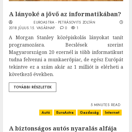
A lányoké a jövő az informatikában?
EUROASTRA - PETRÁSOVITS ZOLTÁN
2018.JÚLIUS.15. VASÁRNAP.
0
1
A Morgan Stanley középiskolás lányokat tanít
programozásra. Becslések szerint
Magyarországon 20 ezernél is több informatikust
tudna felvenni a munkaerőpiac, de egész Európát
tekintve ez a szám akár az 1 milliót is elérheti a
következő években.
TOVÁBBI RÉSZLETEK
5 MINUTES READ
Autó
EuroAstra
Gazdaság
Internet
A biztonságos autós nyaralás alfája