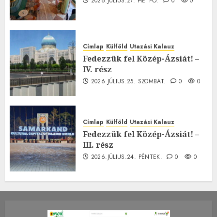
2026.JÚLIUS.27. HÉTFŐ.
0
0
Címlap
Külföld
Utazási Kalauz
Fedezzük fel Közép-Ázsiát! –
IV. rész
2026.JÚLIUS.25. SZOMBAT.
0
0
Címlap
Külföld
Utazási Kalauz
Fedezzük fel Közép-Ázsiát! –
III. rész
2026.JÚLIUS.24. PÉNTEK.
0
0