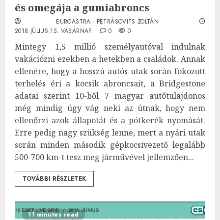
és omegája a gumiabroncs
EUROASTRA - PETRÁSOVITS ZOLTÁN
2018.JÚLIUS.15. VASÁRNAP.
0
0
Mintegy 1,5 millió személyautóval indulnak
vakációzni ezekben a hetekben a családok. Annak
ellenére, hogy a hosszú autós utak során fokozott
terhelés éri a kocsik abroncsait, a Bridgestone
adatai szerint 10-ből 7 magyar autótulajdonos
még mindig úgy vág neki az útnak, hogy nem
ellenőrzi azok állapotát és a pótkerék nyomását.
Erre pedig nagy szükség lenne, mert a nyári utak
során minden második gépkocsivezető legalább
500-700 km-t tesz meg járművével jellemzően...
TOVÁBBI RÉSZLETEK
11 minutes read