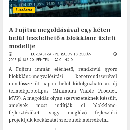
EuroAstra
A Fujitsu megoldásával egy héten
belül tesztelhető a blokklánc üzleti
modellje
EUROASTRA - PETRÁSOVITS ZOLTÁN
2018.JÚLIUS.20. PÉNTEK.
0
0
A Fujitsu immár elérhető, rendkívül gyors
blokklánc-megvalósítási keretrendszerével
mindössze öt napon belül kidolgozható az új
termékprototípus (Minimum Viable Product,
MVP). A megoldás olyan szervezeteknek készült,
amelyek most indítják el blokklánc-
fejlesztésüket, vagy meglévő fejlesztési
projektjük kockázatát szeretnék mérsékelni.