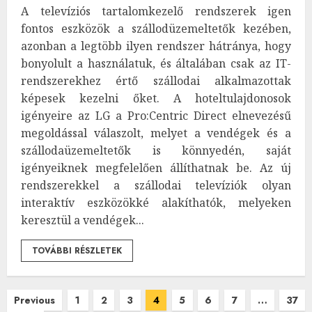
A televíziós tartalomkezelő rendszerek igen
fontos eszközök a szállodüzemeltetők kezében,
azonban a legtöbb ilyen rendszer hátránya, hogy
bonyolult a használatuk, és általában csak az IT-
rendszerekhez értő szállodai alkalmazottak
képesek kezelni őket. A hoteltulajdonosok
igényeire az LG a Pro:Centric Direct elnevezésű
megoldással válaszolt, melyet a vendégek és a
szállodaüzemeltetők is könnyedén, saját
igényeiknek megfelelően állíthatnak be. Az új
rendszerekkel a szállodai televíziók olyan
interaktív eszközökké alakíthatók, melyeken
keresztül a vendégek...
TOVÁBBI RÉSZLETEK
Bejegyzések
Previous
1
2
3
4
5
6
7
…
37