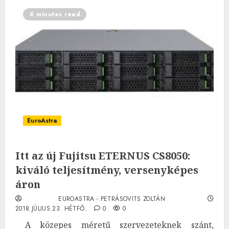
4 minutes read
EuroAstra
Itt az új Fujitsu ETERNUS CS8050:
kiváló teljesítmény, versenyképes
áron
EUROASTRA - PETRÁSOVITS ZOLTÁN
2018.JÚLIUS.23. HÉTFŐ.
0
0
A közepes méretű szervezeteknek szánt,