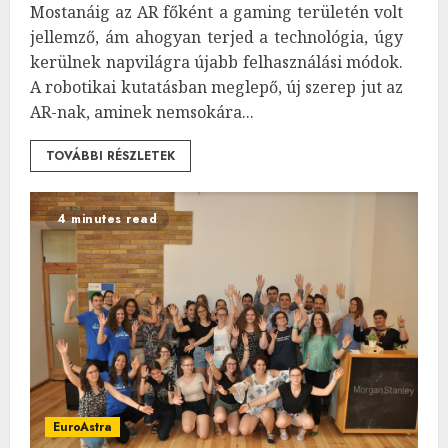
Mostanáig az AR főként a gaming területén volt
jellemző, ám ahogyan terjed a technológia, úgy
kerülnek napvilágra újabb felhasználási módok.
A robotikai kutatásban meglepő, új szerep jut az
AR-nak, aminek nemsokára...
TOVÁBBI RÉSZLETEK
4 minutes read
EuroAstra