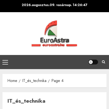
Skip
2026.augusztus.09. vasárnap.
14:26:48
to
content
Primary
Menu
Home
IT_és_technika
Page 4
IT_és_technika