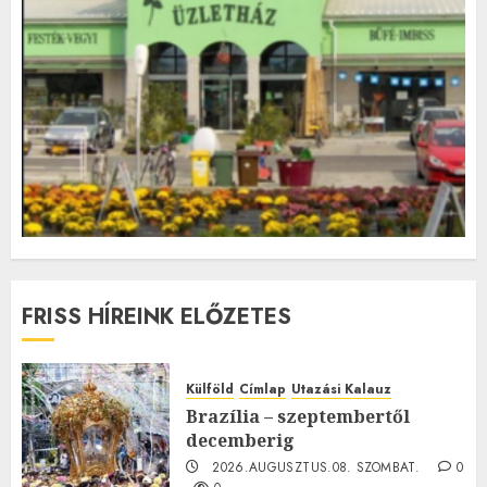
FRISS HÍREINK ELŐZETES
Külföld
Címlap
Utazási Kalauz
Brazília – szeptembertől
decemberig
2026.AUGUSZTUS.08. SZOMBAT.
0