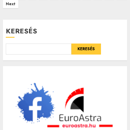
Next
lapozása
KERESÉS
KERESÉS