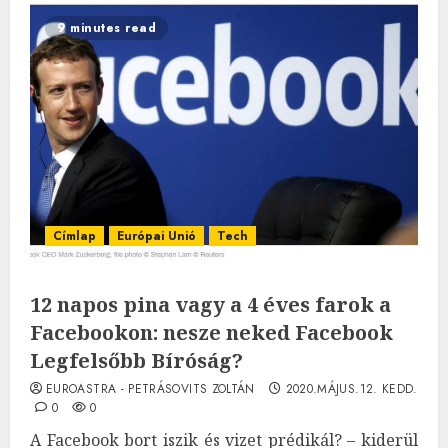
9 minutes read
Címlap
Európai Unió
Tech
12 napos pina vagy a 4 éves farok a
Facebookon: nesze neked Facebook
Legfelsőbb Bíróság?
EUROASTRA - PETRÁSOVITS ZOLTÁN
2020.MÁJUS.12. KEDD.
0
0
A Facebook bort iszik és vizet prédikál? – kiderül