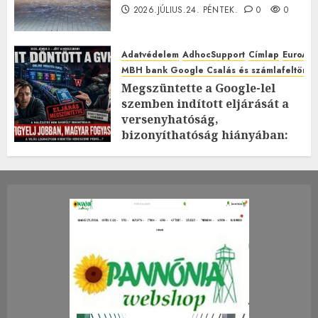
2026.JÚLIUS.24. PÉNTEK.
0
0
Adatvédelem
AdhocSupport
Címlap
EuroAst
MBH bank Google Csalás és számlafeltörés 
Megszüntette a Google-lel
szemben indított eljárását a
versenyhatóság,
bizonyíthatóság hiányában:
TE mit gondolsz erről?
2026.JÚLIUS.23. CSÜTÖRTÖK.
0
0