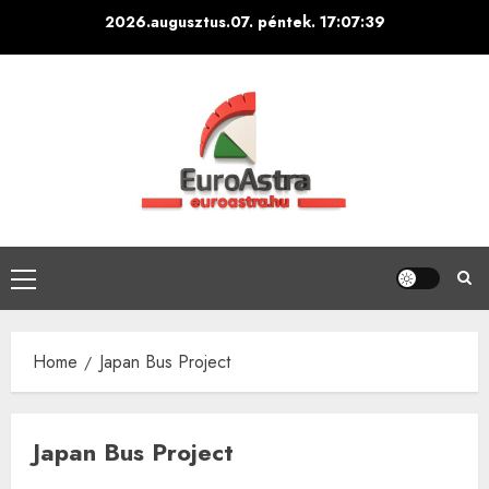
Skip
2026.augusztus.07. péntek.
17:07:39
to
content
Primary
Menu
Home
Japan Bus Project
Japan Bus Project