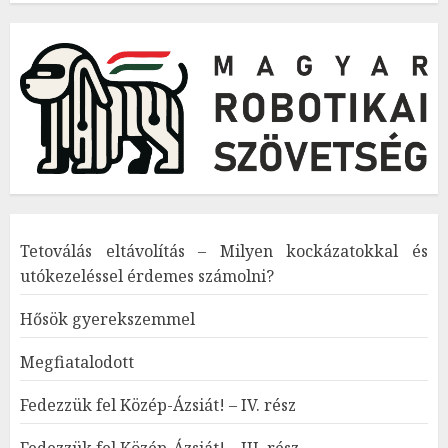
Tetoválás eltávolítás – Milyen kockázatokkal és
utókezeléssel érdemes számolni?
Hősök gyerekszemmel
Megfiatalodott
Fedezzük fel Közép-Ázsiát! – IV. rész
Fedezzük fel Közép-Ázsiát! – III. rész