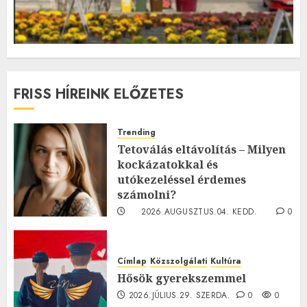
FRISS HÍREINK ELŐZETES
Trending
Tetoválás eltávolítás – Milyen
kockázatokkal és
utókezeléssel érdemes
számolni?
2026.AUGUSZTUS.04. KEDD.
0
0
Címlap
Közszolgálati
Kultúra
Hősök gyerekszemmel
2026.JÚLIUS.29. SZERDA.
0
0