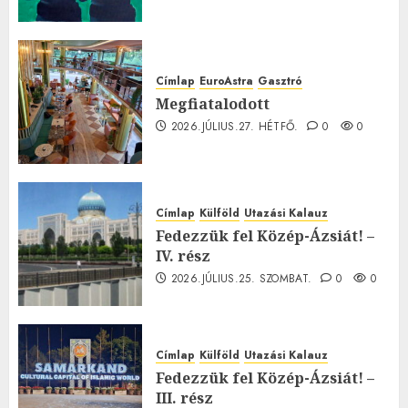
Címlap
EuroAstra
Gasztró
Megfiatalodott
2026.JÚLIUS.27. HÉTFŐ.
0
0
Címlap
Külföld
Utazási Kalauz
Fedezzük fel Közép-Ázsiát! –
IV. rész
2026.JÚLIUS.25. SZOMBAT.
0
0
Címlap
Külföld
Utazási Kalauz
Fedezzük fel Közép-Ázsiát! –
III. rész