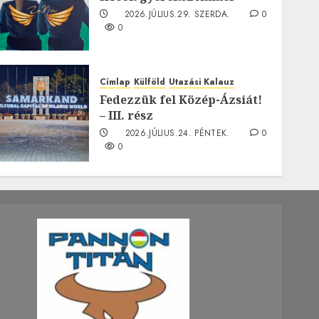
2026.JÚLIUS.29. SZERDA.
0
0
Címlap
Külföld
Utazási Kalauz
Fedezzük fel Közép-Ázsiát!
– III. rész
2026.JÚLIUS.24. PÉNTEK.
0
0