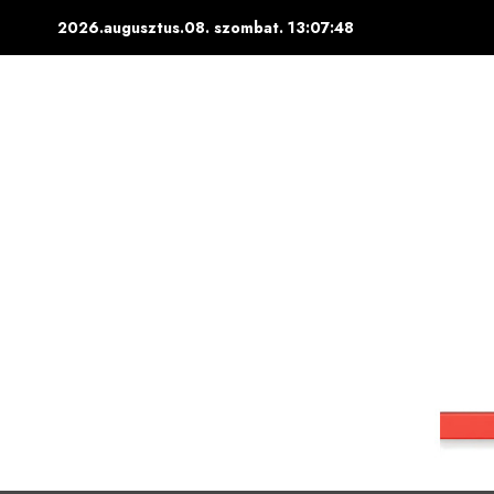
Skip
2026.augusztus.08. szombat.
13:07:49
to
content