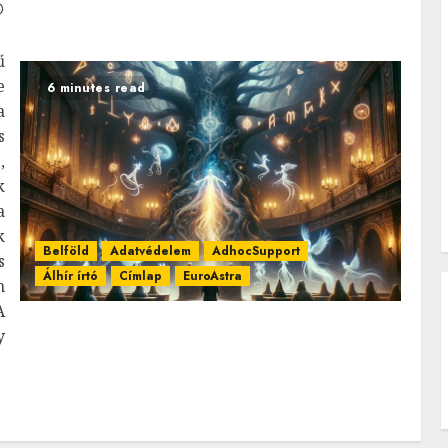
ű
e
6 minutes read
a
s
,
k
a
k
Belföld
Adatvédelem
AdhocSupport
s
Álhír írtó
Címlap
EuroAstra
h
A
y