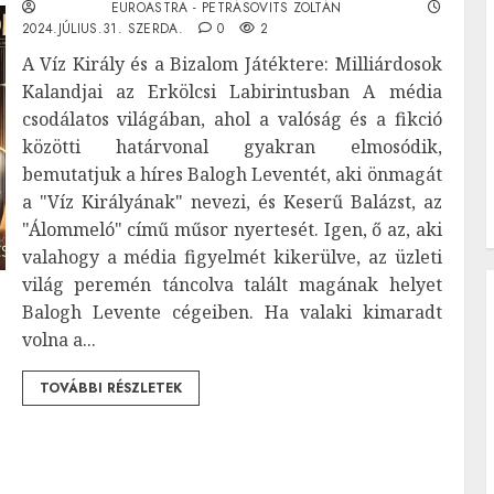
EUROASTRA - PETRÁSOVITS ZOLTÁN
2024.JÚLIUS.31. SZERDA.
0
2
A Víz Király és a Bizalom Játéktere: Milliárdosok
Kalandjai az Erkölcsi Labirintusban A média
csodálatos világában, ahol a valóság és a fikció
közötti határvonal gyakran elmosódik,
bemutatjuk a híres Balogh Leventét, aki önmagát
a "Víz Királyának" nevezi, és Keserű Balázst, az
"Álommeló" című műsor nyertesét. Igen, ő az, aki
valahogy a média figyelmét kikerülve, az üzleti
világ peremén táncolva talált magának helyet
Balogh Levente cégeiben. Ha valaki kimaradt
volna a...
TOVÁBBI RÉSZLETEK