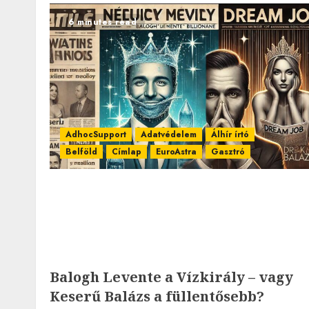
6 minutes read
AdhocSupport
Adatvédelem
Álhír írtó
Belföld
Címlap
EuroAstra
Gasztró
Balogh Levente a Vízkirály – vagy
Keserű Balázs a füllentősebb?