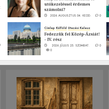
utókezeléssel érdemes
.
számolni?
2026.AUGUSZTUS.04. KEDD.
0
0
Címlap
Külföld
Utazási Kalauz
Fedezzük fel Közép-Ázsiát!
– IV. rész
0
2026.JÚLIUS.25. SZOMBAT.
0
0