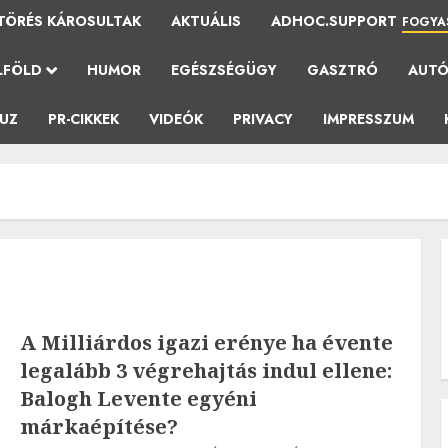
TÖRÉS KÁROSULTAK
AKTUÁLIS
ADHOC.SUPPORT
FOGYA
LFÖLD
HUMOR
EGÉSZSÉGÜGY
GASZTRÓ
AUT
AUZ
PR-CIKKEK
VIDEÓK
PRIVACY
IMPRESSZUM
A Milliárdos igazi erénye ha évente
legalább 3 végrehajtás indul ellene:
Balogh Levente egyéni
márkaépítése?