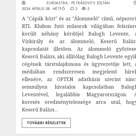
EUROASTRA - PETRÁSOVITS ZOLTÁN
2024.ÁPRILIS.08. HÉTFŐ.
2
5
A "Cápák közt" és az "Álommeló" című, népszer
RTL Klubon futó műsorok világában felszínr
került néhány kérdőjel Balogh Levente, 
Vízkirály és az álommeló, Keserű Baláz
kapcsolatát illetően. Az álommeló győztese
Keserű Balázs, aki állítólag Balogh Levente egyi
cégének társtulajdonosa és ügyvezetője lett, 
médiában rendszeresen megjelenő híre
ellenére, az OPTEN adatbázis szerint ninc
semmilyen hivatalos kapcsolatban Balog
Leventével, legalábbis Magyarországon. 
keresés eredménytelensége arra utal, hog
Keserű Balázs...
TOVÁBBI RÉSZLETEK