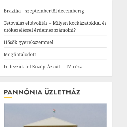
Brazília – szeptembertől decemberig
Tetoválás eltávolítás – Milyen kockázatokkal és
utókezeléssel érdemes számolni?
Hősök gyerekszemmel
Megfiatalodott
Fedezzük fel Közép-Ázsiát! – IV. rész
PANNÓNIA ÜZLETHÁZ