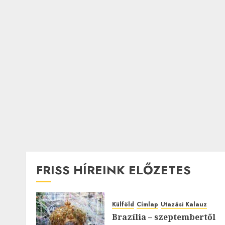
FRISS HÍREINK ELŐZETES
Külföld
Címlap
Utazási Kalauz
Brazília – szeptembertől