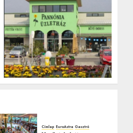
Címlap
EuroAstra
Gasztró