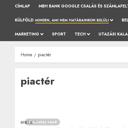
CÍMLAP
MBH BANK GOOGLE CSALÁS ÉS SZÁMLAFEL
KÜLFÖLD
BE
MINDEN, AMI NEM HATÁRAINKON BELÜLI
MARKETING
SPORT
TECH
UTAZÁSI KAL
Home
piactér
piactér
8 minutes read