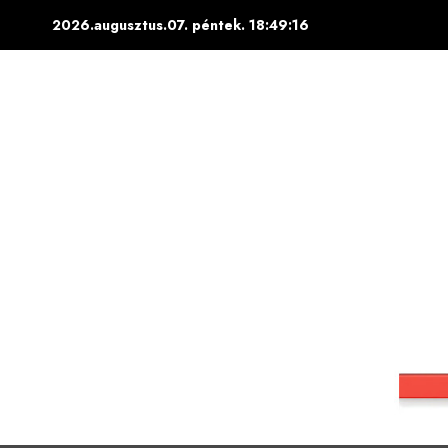
Skip
2026.augusztus.07. péntek.
18:49:17
to
content