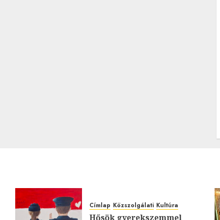
Címlap
Közszolgálati
Kultúra
Hősök gyerekszemmel