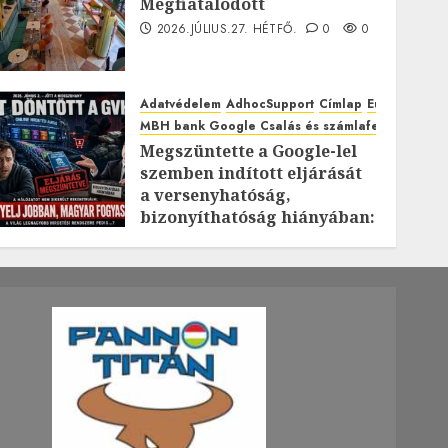
Megfiatalodott
2026.JÚLIUS.27. HÉTFŐ.
0
0
Adatvédelem
AdhocSupport
Címlap
EuroAstra
MBH bank Google Csalás és számlafeltörés káro
Megszüntette a Google-lel
szemben indított eljárását
a versenyhatóság,
bizonyíthatóság hiányában:
TE mit gondolsz erről?
2026.JÚLIUS.23. CSÜTÖRTÖK.
0
0