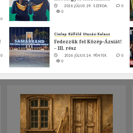
2026.JÚLIUS.29. SZERDA.
0
0
0
Címlap
Külföld
Utazási Kalauz
!
Fedezzük fel Közép-Ázsiát!
– III. rész
0
2026.JÚLIUS.24. PÉNTEK.
0
0