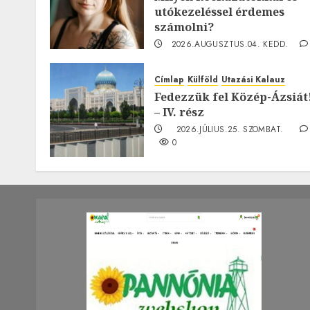
utókezeléssel érdemes
számolni?
2026.AUGUSZTUS.04. KEDD.
0
Címlap
Külföld
Utazási Kalauz
Fedezzük fel Közép-Ázsiát
– IV. rész
2026.JÚLIUS.25. SZOMBAT.
0