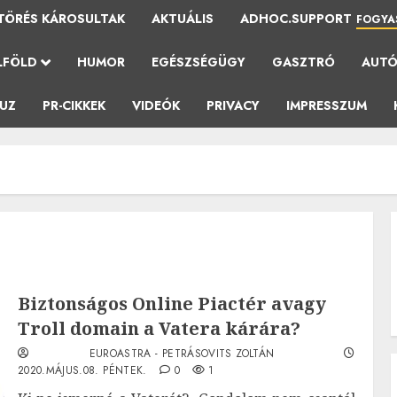
TÖRÉS KÁROSULTAK
AKTUÁLIS
ADHOC.SUPPORT
FOGYA
LFÖLD
HUMOR
EGÉSZSÉGÜGY
GASZTRÓ
AUT
AUZ
PR-CIKKEK
VIDEÓK
PRIVACY
IMPRESSZUM
Biztonságos Online Piactér avagy
Troll domain a Vatera kárára?
EUROASTRA - PETRÁSOVITS ZOLTÁN
2020.MÁJUS.08. PÉNTEK.
0
1