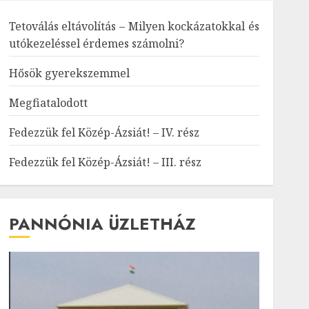
Tetoválás eltávolítás – Milyen kockázatokkal és
utókezeléssel érdemes számolni?
Hősök gyerekszemmel
Megfiatalodott
Fedezzük fel Közép-Ázsiát! – IV. rész
Fedezzük fel Közép-Ázsiát! – III. rész
PANNÓNIA ÜZLETHÁZ