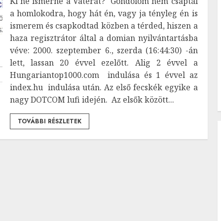
Ki ne ismerné a Vaterát? Gondolom nem csaptál
a homlokodra, hogy hát én, vagy ja tényleg én is
ismerem és csapkodtad közben a térded, hiszen a
haza regisztrátor által a domian nyilvántartásba
véve: 2000. szeptember 6., szerda (16:44:30) -án
lett, lassan 20 évvel ezelőtt. Alig 2 évvel a
Hungariantop1000.com indulása és 1 évvel az
index.hu indulása után. Az első fecskék egyike a
nagy DOTCOM lufi idején. Az elsők között...
TOVÁBBI RÉSZLETEK