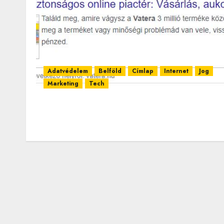
Adatvédelem
Belföld
Címlap
Internet
Jog
Marketing
Tech