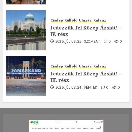
Címlap
Külföld
Utazási Kalauz
Fedezzük fel Közép-Ázsiát! –
IV. rész
2026.JÚLIUS.25. SZOMBAT.
0
0
Címlap
Külföld
Utazási Kalauz
Fedezzük fel Közép-Ázsiát! –
III. rész
2026.JÚLIUS.24. PÉNTEK.
0
0