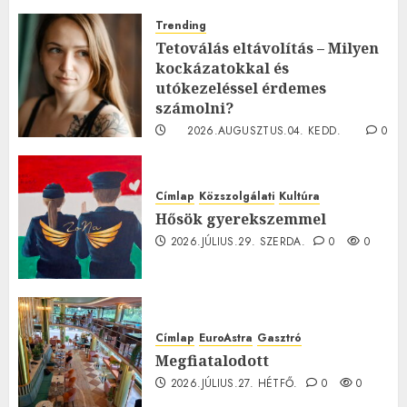
Trending
Tetoválás eltávolítás – Milyen
kockázatokkal és
utókezeléssel érdemes
számolni?
2026.AUGUSZTUS.04. KEDD.
0
0
Címlap
Közszolgálati
Kultúra
Hősök gyerekszemmel
2026.JÚLIUS.29. SZERDA.
0
0
Címlap
EuroAstra
Gasztró
Megfiatalodott
2026.JÚLIUS.27. HÉTFŐ.
0
0