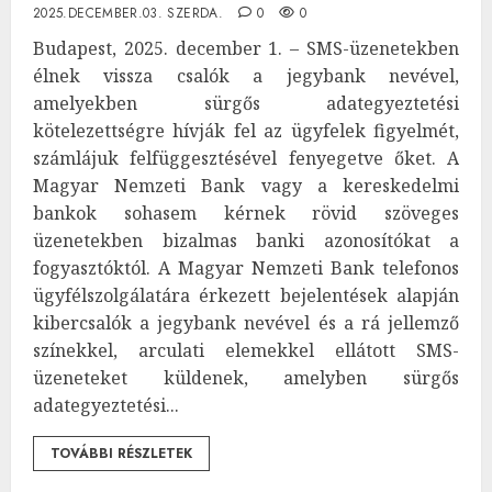
2025.DECEMBER.03. SZERDA.
0
0
Budapest, 2025. december 1. – SMS-üzenetekben
élnek vissza csalók a jegybank nevével,
amelyekben sürgős adategyeztetési
kötelezettségre hívják fel az ügyfelek figyelmét,
számlájuk felfüggesztésével fenyegetve őket. A
Magyar Nemzeti Bank vagy a kereskedelmi
bankok sohasem kérnek rövid szöveges
üzenetekben bizalmas banki azonosítókat a
fogyasztóktól. A Magyar Nemzeti Bank telefonos
ügyfélszolgálatára érkezett bejelentések alapján
kibercsalók a jegybank nevével és a rá jellemző
színekkel, arculati elemekkel ellátott SMS-
üzeneteket küldenek, amelyben sürgős
adategyeztetési...
TOVÁBBI RÉSZLETEK