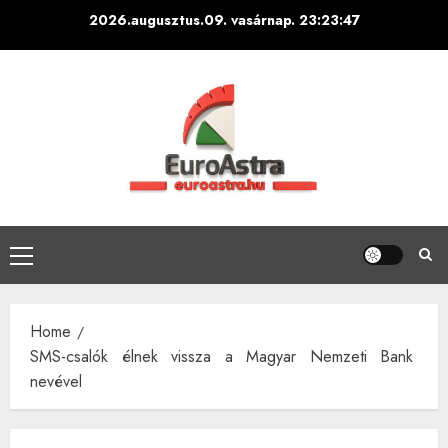
Skip
2026.augusztus.09. vasárnap.
23:23:48
to
content
Primary
Menu
Home
SMS-csalók élnek vissza a Magyar Nemzeti Bank
nevével