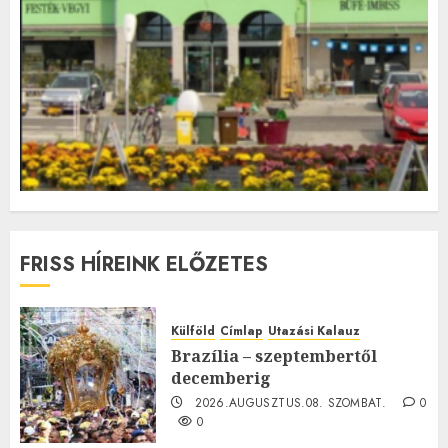
FRISS HÍREINK ELŐZETES
Külföld
Címlap
Utazási Kalauz
Brazília – szeptembertől
decemberig
2026.AUGUSZTUS.08. SZOMBAT.
0
0