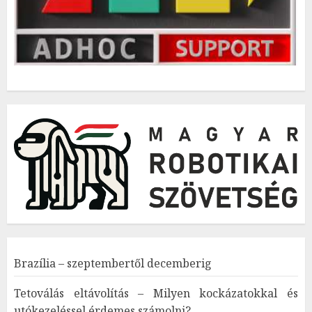
Brazília – szeptembertől decemberig
Tetoválás eltávolítás – Milyen kockázatokkal és
utókezeléssel érdemes számolni?