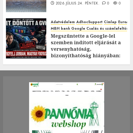
2026.JÚLIUS.24. PÉNTEK.
0
0
Adatvédelem
AdhocSupport
Címlap
EuroAst
MBH bank Google Csalás és számlafeltörés 
Megszüntette a Google-lel
szemben indított eljárását a
versenyhatóság,
bizonyíthatóság hiányában:
TE mit gondolsz erről?
2026.JÚLIUS.23. CSÜTÖRTÖK.
0
0