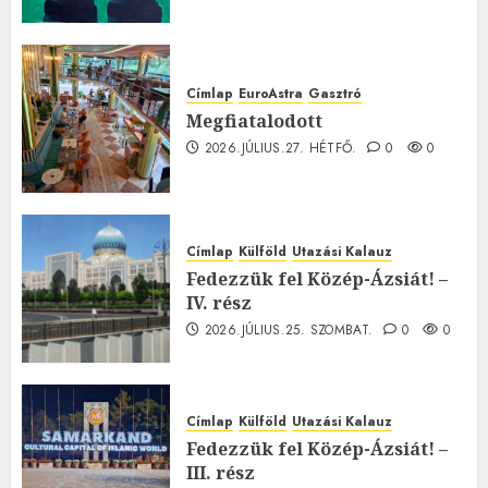
Címlap
EuroAstra
Gasztró
Megfiatalodott
2026.JÚLIUS.27. HÉTFŐ.
0
0
Címlap
Külföld
Utazási Kalauz
Fedezzük fel Közép-Ázsiát! –
IV. rész
2026.JÚLIUS.25. SZOMBAT.
0
0
Címlap
Külföld
Utazási Kalauz
Fedezzük fel Közép-Ázsiát! –
III. rész