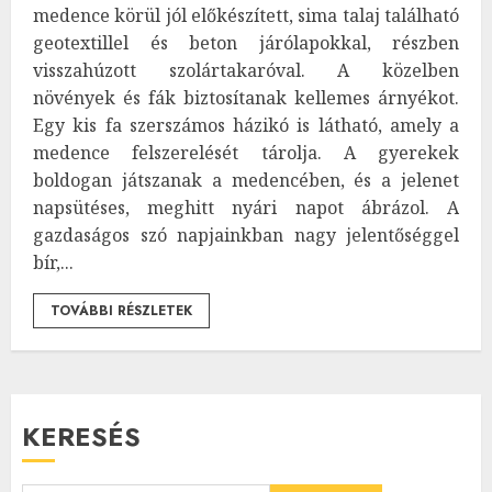
medence körül jól előkészített, sima talaj található
geotextillel és beton járólapokkal, részben
visszahúzott szolártakaróval. A közelben
növények és fák biztosítanak kellemes árnyékot.
Egy kis fa szerszámos házikó is látható, amely a
medence felszerelését tárolja. A gyerekek
boldogan játszanak a medencében, és a jelenet
napsütéses, meghitt nyári napot ábrázol. A
gazdaságos szó napjainkban nagy jelentőséggel
bír,...
TOVÁBBI RÉSZLETEK
KERESÉS