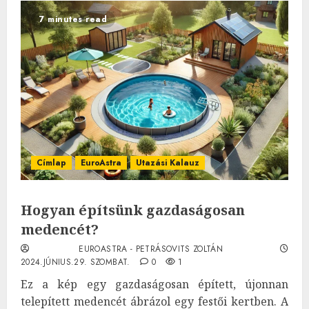
7 minutes read
Címlap
EuroAstra
Utazási Kalauz
Hogyan építsünk gazdaságosan
medencét?
EUROASTRA - PETRÁSOVITS ZOLTÁN
2024.JÚNIUS.29. SZOMBAT.
0
1
Ez a kép egy gazdaságosan épített, újonnan
telepített medencét ábrázol egy festői kertben. A