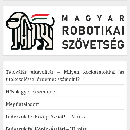
Tetoválás eltávolítás – Milyen kockázatokkal és
utókezeléssel érdemes számolni?
Hősök gyerekszemmel
Megfiatalodott
Fedezzük fel Közép-Ázsiát! – IV. rész
Fedezzük fel Közép-Ázsiát! – III. rész