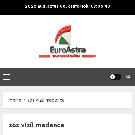
Skip
2026.augusztus.06. csütörtök.
07:06:44
to
content
Primary
Menu
Home
sós vízű medence
sós vízű medence