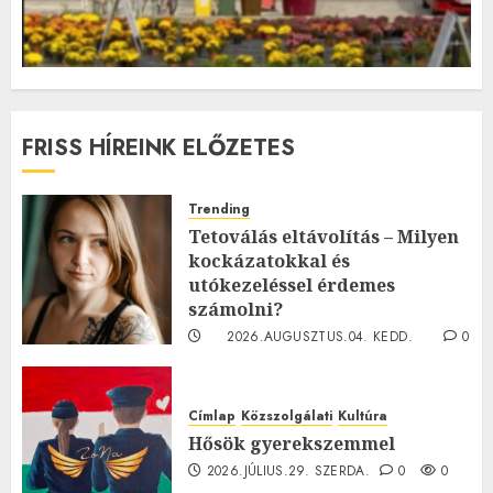
FRISS HÍREINK ELŐZETES
Trending
Tetoválás eltávolítás – Milyen
kockázatokkal és
utókezeléssel érdemes
számolni?
2026.AUGUSZTUS.04. KEDD.
0
0
Címlap
Közszolgálati
Kultúra
Hősök gyerekszemmel
2026.JÚLIUS.29. SZERDA.
0
0