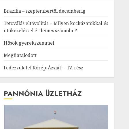
Brazília – szeptembertől decemberig
Tetoválás eltávolítás – Milyen kockázatokkal és
utókezeléssel érdemes számolni?
Hősök gyerekszemmel
Megfiatalodott
Fedezzük fel Közép-Ázsiát! – IV. rész
PANNÓNIA ÜZLETHÁZ