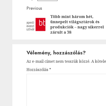
Post
Previous
Több mint három hét,
navigation
ünnepelt világsztárok és
produkciók – nagy sikerrel
zárult a 38
Vélemény, hozzászólás?
Az e-mail címet nem tesszük közzé.
A kötel
Hozzászólás
*