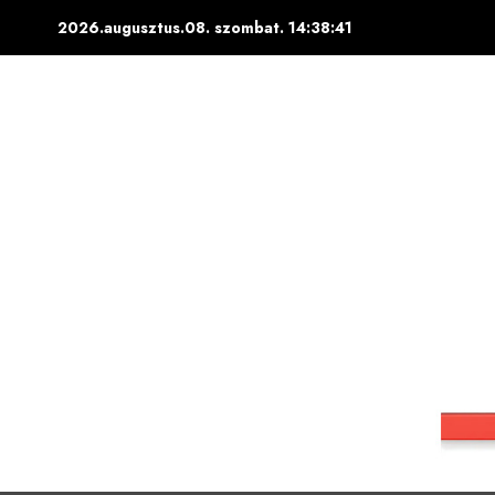
Skip
2026.augusztus.08. szombat.
14:38:43
to
content