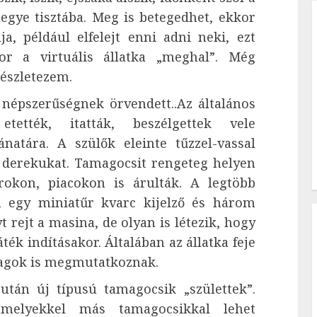
tegye tisztába. Meg is betegedhet, ekkor
a, például elfelejt enni adni neki, ezt
r a virtuális állatka „meghal”. Még
részletezem.
épszerűségnek örvendett..Az általános
tették, itatták, beszélgettek vele
atára. A szülők eleinte tűzzel-vassal
 a derekukat. Tamagocsit rengeteg helyen
rokon, piacokon is árulták. A legtöbb
zá egy miniatűr kvarc kijelző és három
t rejt a masina, de olyan is létezik, hogy
ték indításakor. Általában az állatka feje
gtagok is megmutatkoznak.
án új típusú tamagocsik „születtek”.
amelyekkel más tamagocsikkal lehet