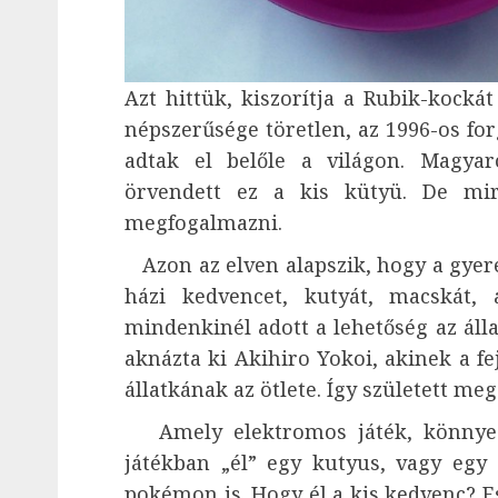
Azt hittük, kiszorítja a Rubik-kocká
népszerűsége töretlen, az 1996-os fo
adtak el belőle a világon. Magya
örvendett ez a kis kütyü. De mi
megfogalmazni.
Azon az elven alapszik, hogy a gyer
házi kedvencet, kutyát, macskát,
mindenkinél adott a lehetőség az állat
aknázta ki Akihiro Yokoi, akinek a fe
állatkának az ötlete. Így született me
Amely elektromos játék, könnyedé
játékban „él” egy kutyus, vagy egy c
pokémon is. Hogy él a kis kedvenc? Esz