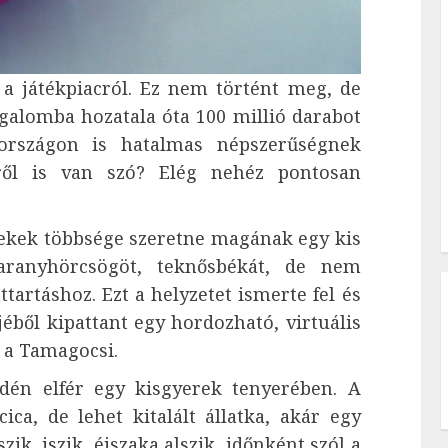
t a játékpiacról. Ez nem történt meg, de
rgalomba hozatala óta 100 millió darabot
rországon is hatalmas népszerűségnek
ről is van szó? Elég nehéz pontosan
ekek többsége szeretne magának egy kis
 aranyhörcsögöt, teknősbékát, de nem
tartáshoz. Ezt a helyzetet ismerte fel és
jéből kipattant egy hordozható, virtuális
g a Tamagocsi.
n elfér egy kisgyerek tenyerében. A
ica, de lehet kitalált állatka, akár egy
ik, iszik, éjszaka alszik, időnként szól a