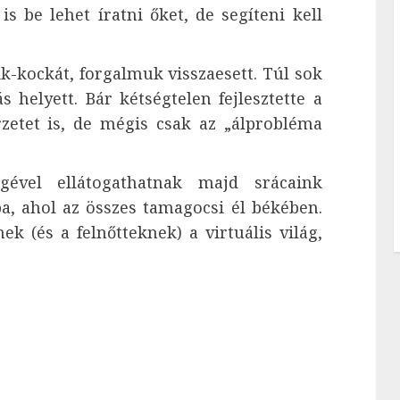
s be lehet íratni őket, de segíteni kell
-kockát, forgalmuk visszaesett. Túl sok
s helyett. Bár kétségtelen fejlesztette a
rzetet is, de mégis csak az „álprobléma
ével ellátogathatnak majd srácaink
, ahol az összes tamagocsi él békében.
 (és a felnőtteknek) a virtuális világ,