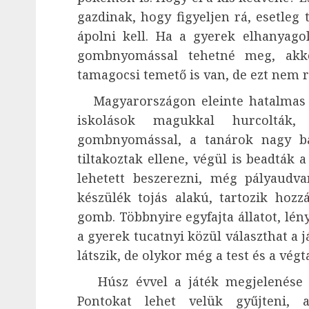
gazdinak, hogy figyeljen rá, esetleg 
ápolni kell. Ha a gyerek elhanyagolj
gombnyomással tehetné meg, akko
tamagocsi temető is van, de ezt nem 
Magyarországon eleinte hatalmas n
iskolások magukkal hurcolták, e
gombnyomással, a tanárok nagy bán
tiltakoztak ellene, végül is beadták
lehetett beszerezni, még pályaudva
készülék tojás alakú, tartozik hoz
gomb. Többnyire egyfajta állatot, lény
a gyerek tucatnyi közül választhat a já
látszik, de olykor még a test és a vé
Húsz évvel a játék megjelenése ut
Pontokat lehet velük gyűjteni, 