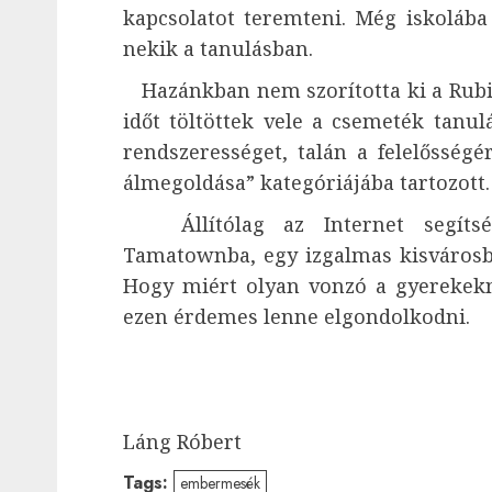
kapcsolatot teremteni. Még iskolába i
nekik a tanulásban.
Hazánkban nem szorította ki a Rubik
időt töltöttek vele a csemeték tanulá
rendszerességet, talán a felelősségé
álmegoldása” kategóriájába tartozott.
Állítólag az Internet segítség
Tamatownba, egy izgalmas kisvárosba
Hogy miért olyan vonzó a gyerekeknek
ezen érdemes lenne elgondolkodni.
Láng Róbert
Tags:
embermesék