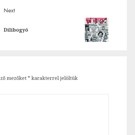
Next
Next
Previous
Dilibogyó
post:
post:
ező mezőket
*
karakterrel jelöltük