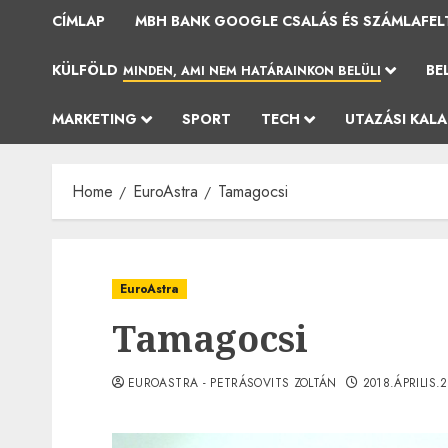
CÍMLAP
MBH BANK GOOGLE CSALÁS ÉS SZÁMLAFEL
KÜLFÖLD
BE
MINDEN, AMI NEM HATÁRAINKON BELÜLI
MARKETING
SPORT
TECH
UTAZÁSI KAL
Home
EuroAstra
Tamagocsi
EuroAstra
Tamagocsi
EUROASTRA - PETRÁSOVITS ZOLTÁN
2018.ÁPRILIS.