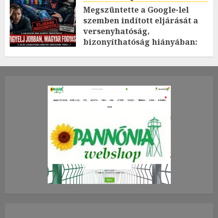
Megszüntette a Google-lel
szemben indított eljárását a
versenyhatóság,
bizonyíthatóság hiányában:
TE mit gondolsz erről?
2026.JÚLIUS.23. CSÜTÖRTÖK.
0
0