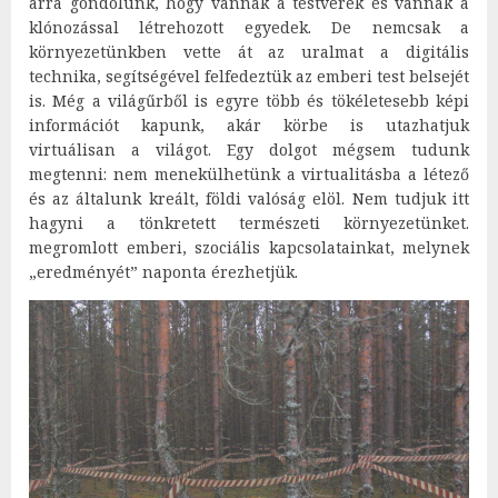
arra gondolunk, hogy vannak a testvérek és vannak a
klónozással létrehozott egyedek. De nemcsak a
környezetünkben vette át az uralmat a digitális
technika, segítségével felfedeztük az emberi test belsejét
is. Még a világűrből is egyre több és tökéletesebb képi
információt kapunk, akár körbe is utazhatjuk
virtuálisan a világot. Egy dolgot mégsem tudunk
megtenni: nem menekülhetünk a virtualitásba a létező
és az általunk kreált, földi valóság elöl. Nem tudjuk itt
hagyni a tönkretett természeti környezetünket.
megromlott emberi, szociális kapcsolatainkat, melynek
„eredményét” naponta érezhetjük.