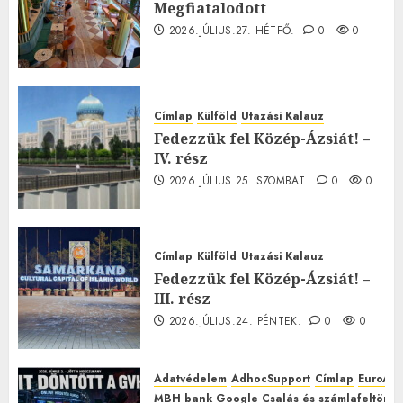
Megfiatalodott
2026.JÚLIUS.27. HÉTFŐ.
0
0
Címlap
Külföld
Utazási Kalauz
Fedezzük fel Közép-Ázsiát! –
IV. rész
2026.JÚLIUS.25. SZOMBAT.
0
0
Címlap
Külföld
Utazási Kalauz
Fedezzük fel Közép-Ázsiát! –
III. rész
2026.JÚLIUS.24. PÉNTEK.
0
0
Adatvédelem
AdhocSupport
Címlap
EuroAst
MBH bank Google Csalás és számlafeltörés 