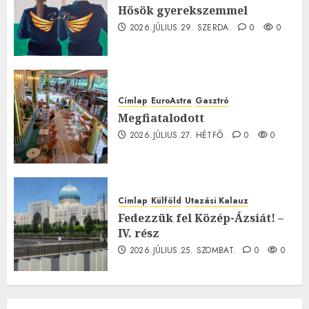
Hősök gyerekszemmel
2026.JÚLIUS.29. SZERDA.
0
0
Címlap
EuroAstra
Gasztró
Megfiatalodott
2026.JÚLIUS.27. HÉTFŐ.
0
0
Címlap
Külföld
Utazási Kalauz
Fedezzük fel Közép-Ázsiát! –
IV. rész
2026.JÚLIUS.25. SZOMBAT.
0
0