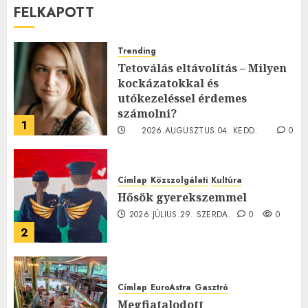
FELKAPOTT
Trending
Tetoválás eltávolítás – Milyen
kockázatokkal és
utókezeléssel érdemes
számolni?
1
2026.AUGUSZTUS.04. KEDD.
0
0
Címlap
Közszolgálati
Kultúra
Hősök gyerekszemmel
2026.JÚLIUS.29. SZERDA.
0
0
2
Címlap
EuroAstra
Gasztró
Megfiatalodott