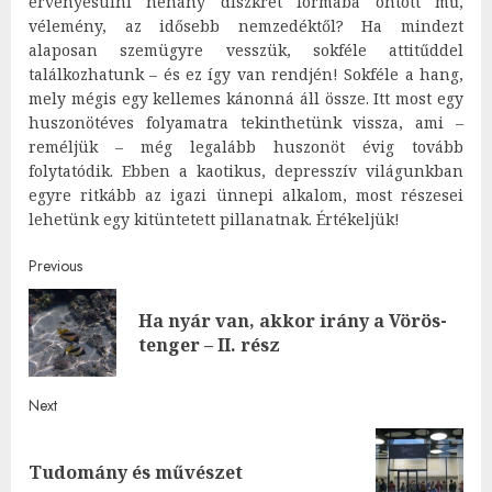
érvényesülni néhány diszkrét formába öntött mű,
vélemény, az idősebb nemzedéktől? Ha mindezt
alaposan szemügyre vesszük, sokféle attitűddel
találkozhatunk – és ez így van rendjén! Sokféle a hang,
mely mégis egy kellemes kánonná áll össze. Itt most egy
huszonötéves folyamatra tekinthetünk vissza, ami –
reméljük – még legalább huszonöt évig tovább
folytatódik. Ebben a kaotikus, depresszív világunkban
egyre ritkább az igazi ünnepi alkalom, most részesei
lehetünk egy kitüntetett pillanatnak. Értékeljük!
Post
Previous
navigation
Ha nyár van, akkor irány a Vörös-
Pre
tenger – II. rész
post
Next
Next
Tudomány és művészet
post: