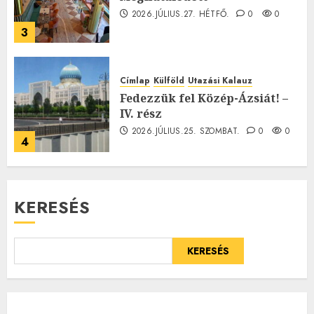
2026.JÚLIUS.27. HÉTFŐ.
0
0
3
Címlap
Külföld
Utazási Kalauz
Fedezzük fel Közép-Ázsiát! –
IV. rész
2026.JÚLIUS.25. SZOMBAT.
0
0
4
KERESÉS
KERESÉS