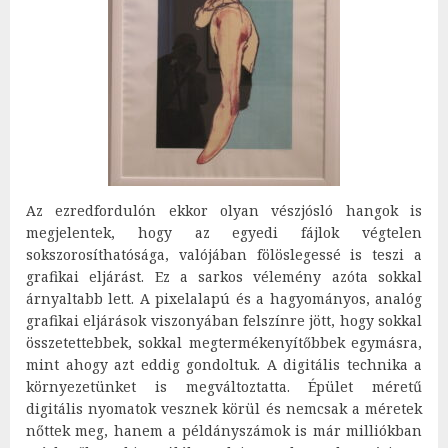
Az ezredfordulón ekkor olyan vészjósló hangok is
megjelentek, hogy az egyedi fájlok végtelen
sokszorosíthatósága, valójában fölöslegessé is teszi a
grafikai eljárást. Ez a sarkos vélemény azóta sokkal
árnyaltabb lett. A pixelalapú és a hagyományos, analóg
grafikai eljárások viszonyában felszínre jött, hogy sokkal
összetettebbek, sokkal megtermékenyítőbbek egymásra,
mint ahogy azt eddig gondoltuk. A digitális technika a
környezetünket is megváltoztatta. Épület méretű
digitális nyomatok vesznek körül és nemcsak a méretek
nőttek meg, hanem a példányszámok is már milliókban