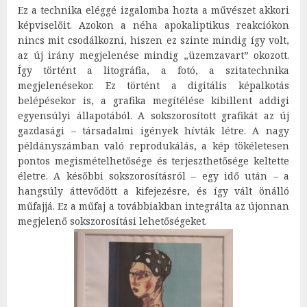
Ez a technika eléggé izgalomba hozta a művészet akkori
képviselőit. Azokon a néha apokaliptikus reakciókon
nincs mit csodálkozni, hiszen ez szinte mindig így volt,
az új irány megjelenése mindig „üzemzavart” okozott.
Így történt a litográfia, a fotó, a szitatechnika
megjelenésekor. Ez történt a digitális képalkotás
belépésekor is, a grafika megítélése kibillent addigi
egyensúlyi állapotából. A sokszorosított grafikát az új
gazdasági – társadalmi igények hívták létre. A nagy
példányszámban való reprodukálás, a kép tökéletesen
pontos megismételhetősége és terjeszthetősége keltette
életre. A későbbi sokszorosításról – egy idő után – a
hangsúly áttevődött a kifejezésre, és így vált önálló
műfajjá. Ez a műfaj a továbbiakban integrálta az újonnan
megjelenő sokszorosítási lehetőségeket.