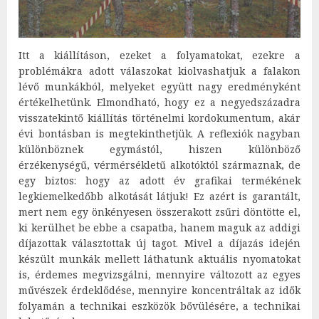
Itt a kiállításon, ezeket a folyamatokat, ezekre a
problémákra adott válaszokat kiolvashatjuk a falakon
lévő munkákból, melyeket együtt nagy eredményként
értékelhetünk. Elmondható, hogy ez a negyedszázadra
visszatekintő kiállítás történelmi kordokumentum, akár
évi bontásban is megtekinthetjük. A reflexiók nagyban
különböznek egymástól, hiszen különböző
érzékenységű, vérmérsékletű alkotóktól származnak, de
egy biztos: hogy az adott év grafikai termékének
legkiemelkedőbb alkotását látjuk! Ez azért is garantált,
mert nem egy önkényesen összerakott zsűri döntötte el,
ki kerülhet be ebbe a csapatba, hanem maguk az addigi
díjazottak választottak új tagot. Mivel a díjazás idején
készült munkák mellett láthatunk aktuális nyomatokat
is, érdemes megvizsgálni, mennyire változott az egyes
művészek érdeklődése, mennyire koncentráltak az idők
folyamán a technikai eszközök bővülésére, a technikai