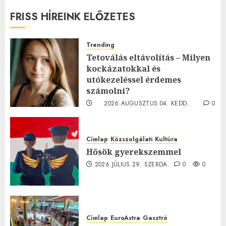
FRISS HÍREINK ELŐZETES
Trending
Tetoválás eltávolítás – Milyen
kockázatokkal és
utókezeléssel érdemes
számolni?
2026.AUGUSZTUS.04. KEDD.
0
0
Címlap
Közszolgálati
Kultúra
Hősök gyerekszemmel
2026.JÚLIUS.29. SZERDA.
0
0
Címlap
EuroAstra
Gasztró