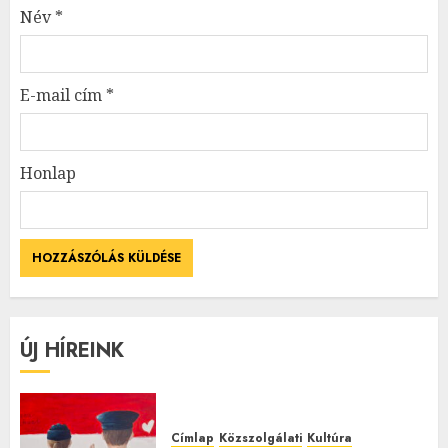
Név
*
E-mail cím
*
Honlap
ÚJ HÍREINK
Címlap
Közszolgálati
Kultúra