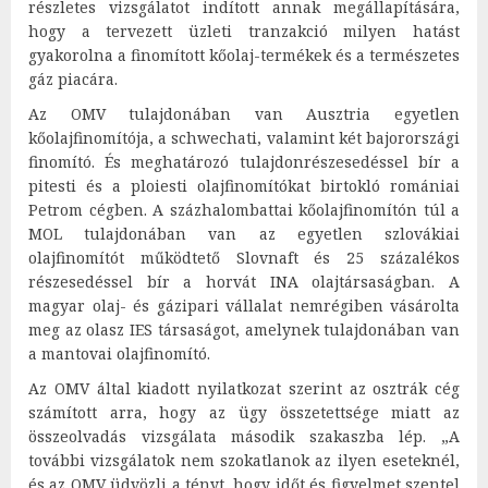
részletes vizsgálatot indított annak megállapítására,
hogy a tervezett üzleti tranzakció milyen hatást
gyakorolna a finomított kőolaj-termékek és a természetes
gáz piacára.
Az OMV tulajdonában van Ausztria egyetlen
kőolajfinomítója, a schwechati, valamint két bajorországi
finomító. És meghatározó tulajdonrészesedéssel bír a
pitesti és a ploiesti olajfinomítókat birtokló romániai
Petrom cégben. A százhalombattai kőolajfinomítón túl a
MOL tulajdonában van az egyetlen szlovákiai
olajfinomítót működtető Slovnaft és 25 százalékos
részesedéssel bír a horvát INA olajtársaságban. A
magyar olaj- és gázipari vállalat nemrégiben vásárolta
meg az olasz IES társaságot, amelynek tulajdonában van
a mantovai olajfinomító.
Az OMV által kiadott nyilatkozat szerint az osztrák cég
számított arra, hogy az ügy összetettsége miatt az
összeolvadás vizsgálata második szakaszba lép. „A
további vizsgálatok nem szokatlanok az ilyen eseteknél,
és az OMV üdvözli a tényt, hogy időt és figyelmet szentel