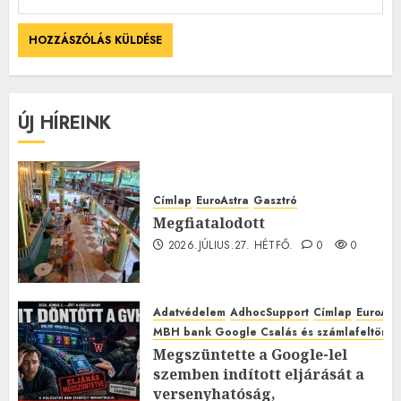
ÚJ HÍREINK
Címlap
EuroAstra
Gasztró
Megfiatalodott
2026.JÚLIUS.27. HÉTFŐ.
0
0
Adatvédelem
AdhocSupport
Címlap
EuroAst
MBH bank Google Csalás és számlafeltörés 
Megszüntette a Google-lel
szemben indított eljárását a
versenyhatóság,