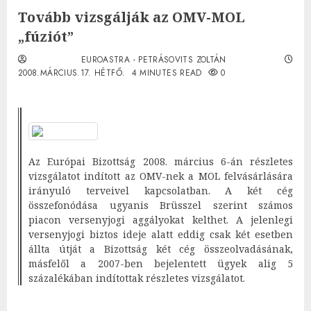
Tovább vizsgálják az OMV-MOL
„fúziót”
EUROASTRA - PETRÁSOVITS ZOLTÁN
2008.MÁRCIUS.17. HÉTFŐ.
4 MINUTES READ
0
Az Európai Bizottság 2008. március 6-án részletes
vizsgálatot indított az OMV-nek a MOL felvásárlására
irányuló terveivel kapcsolatban. A két cég
összefonódása ugyanis Brüsszel szerint számos
piacon versenyjogi aggályokat kelthet. A jelenlegi
versenyjogi biztos ideje alatt eddig csak két esetben
állta útját a Bizottság két cég összeolvadásának,
másfelől a 2007-ben bejelentett ügyek alig 5
százalékában indítottak részletes vizsgálatot.