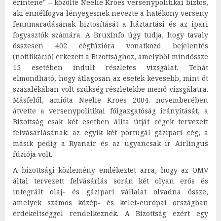
érintene" – közölte Neelie Kroes versenypolitikai biztos,
aki ennélfogva lényegesnek nevezte a hatékony verseny
fennmaradásának biztosítását a háztartási és az ipari
fogyasztók számára. A BruxInfo úgy tudja, hogy tavaly
összesen 402 cégfúzióra vonatkozó bejelentés
(notifikáció) érkezett a Bizottsághoz, amelyből mindössze
15 esetében indult részletes vizsgálat. Tehát
elmondható, hogy átlagosan az esetek kevesebb, mint öt
százalékában volt szükség részletekbe menő vizsgálatra.
Másfelől, amióta Neelie Kroes 2004. novemberében
átvette a versenypolitikai főigazgatóság irányítását, a
Bizottság csak két esetben állta útját cégek tervezett
felvásárlásának: az egyik két portugál gázipari cég, a
másik pedig a Ryanair és az ugyancsak ír Airlingus
fúziója volt.
A bizottsági közlemény emlékeztet arra, hogy az OMV
által tervezett felvásárlás során két olyan erős és
integrált olaj- és gázipari vállalat olvadna össze,
amelyek számos közép- és kelet-európai országban
érdekeltséggel rendelkeznek. A Bizottság ezért egy