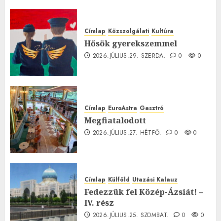
0
Címlap
Közszolgálati
Kultúra
Hősök gyerekszemmel
2026.JÚLIUS.29. SZERDA.
0
0
Címlap
EuroAstra
Gasztró
Megfiatalodott
2026.JÚLIUS.27. HÉTFŐ.
0
0
Címlap
Külföld
Utazási Kalauz
Fedezzük fel Közép-Ázsiát! –
IV. rész
2026.JÚLIUS.25. SZOMBAT.
0
0