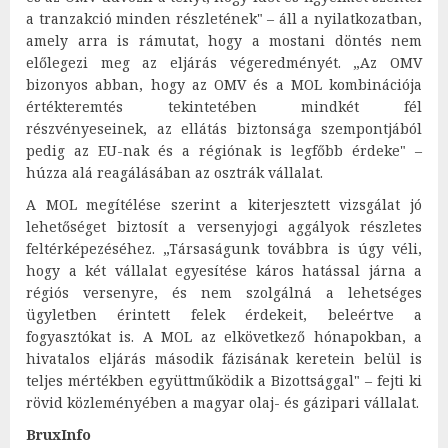
a tranzakció minden részletének" – áll a nyilatkozatban,
amely arra is rámutat, hogy a mostani döntés nem
előlegezi meg az eljárás végeredményét. „Az OMV
bizonyos abban, hogy az OMV és a MOL kombinációja
értékteremtés tekintetében mindkét fél
részvényeseinek, az ellátás biztonsága szempontjából
pedig az EU-nak és a régiónak is legfőbb érdeke" –
húzza alá reagálásában az osztrák vállalat.
A MOL megítélése szerint a kiterjesztett vizsgálat jó
lehetőséget biztosít a versenyjogi aggályok részletes
feltérképezéséhez. „Társaságunk továbbra is úgy véli,
hogy a két vállalat egyesítése káros hatással járna a
régiós versenyre, és nem szolgálná a lehetséges
ügyletben érintett felek érdekeit, beleértve a
fogyasztókat is. A MOL az elkövetkező hónapokban, a
hivatalos eljárás második fázisának keretein belül is
teljes mértékben együttműködik a Bizottsággal" – fejti ki
rövid közleményében a magyar olaj- és gázipari vállalat.
BruxInfo