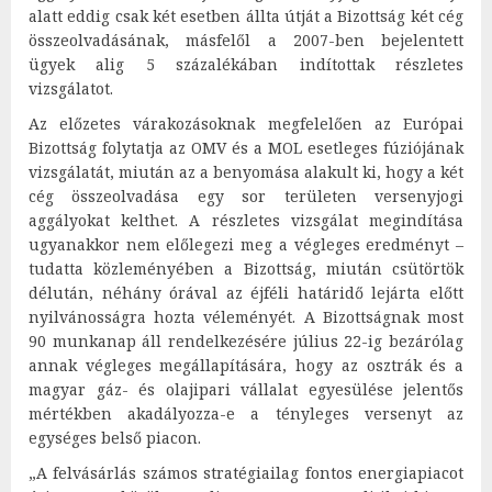
alatt eddig csak két esetben állta útját a Bizottság két cég
összeolvadásának, másfelől a 2007-ben bejelentett
ügyek alig 5 százalékában indítottak részletes
vizsgálatot.
Az előzetes várakozásoknak megfelelően az Európai
Bizottság folytatja az OMV és a MOL esetleges fúziójának
vizsgálatát, miután az a benyomása alakult ki, hogy a két
cég összeolvadása egy sor területen versenyjogi
aggályokat kelthet. A részletes vizsgálat megindítása
ugyanakkor nem előlegezi meg a végleges eredményt –
tudatta közleményében a Bizottság, miután csütörtök
délután, néhány órával az éjféli határidő lejárta előtt
nyilvánosságra hozta véleményét. A Bizottságnak most
90 munkanap áll rendelkezésére július 22-ig bezárólag
annak végleges megállapítására, hogy az osztrák és a
magyar gáz- és olajipari vállalat egyesülése jelentős
mértékben akadályozza-e a tényleges versenyt az
egységes belső piacon.
„A felvásárlás számos stratégiailag fontos energiapiacot