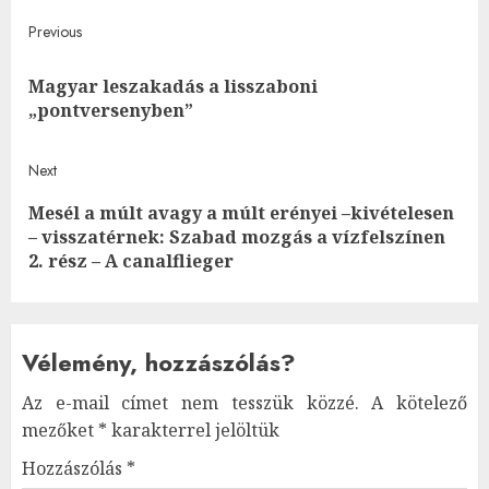
Post
Previous
navigation
Magyar leszakadás a lisszaboni
Pre
„pontversenyben”
post
Next
Mesél a múlt avagy a múlt erényei –kivételesen
Next
– visszatérnek: Szabad mozgás a vízfelszínen
post:
2. rész – A canalflieger
Vélemény, hozzászólás?
Az e-mail címet nem tesszük közzé.
A kötelező
mezőket
*
karakterrel jelöltük
Hozzászólás
*