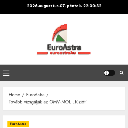
Skip
2026.augusztus.07. péntek.
22:00:33
to
content
Primary
Menu
Home
EuroAstra
Tovább vizsgálják az OMV-MOL „fúziót”
EuroAstra