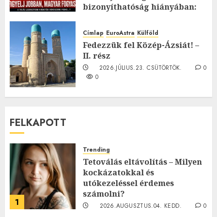
bizonyíthatóság hiányában:
TE mit gondolsz erről?
2026.JÚLIUS.23. CSÜTÖRTÖK.
0
Címlap
EuroAstra
Külföld
0
Fedezzük fel Közép-Ázsiát! –
II. rész
2026.JÚLIUS.23. CSÜTÖRTÖK.
0
0
FELKAPOTT
Trending
Tetoválás eltávolítás – Milyen
kockázatokkal és
utókezeléssel érdemes
számolni?
1
2026.AUGUSZTUS.04. KEDD.
0
0