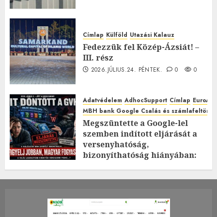
Címlap
Külföld
Utazási Kalauz
Fedezzük fel Közép-Ázsiát! –
III. rész
2026.JÚLIUS.24. PÉNTEK.
0
0
Adatvédelem
AdhocSupport
Címlap
EuroAst
MBH bank Google Csalás és számlafeltörés 
Megszüntette a Google-lel
szemben indított eljárását a
versenyhatóság,
bizonyíthatóság hiányában:
TE mit gondolsz erről?
2026.JÚLIUS.23. CSÜTÖRTÖK.
0
0