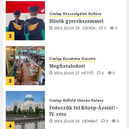
Címlap
Közszolgálati
Kultúra
Hősök gyerekszemmel
2026.JÚLIUS.29. SZERDA.
0
0
2
Címlap
EuroAstra
Gasztró
Megfiatalodott
2026.JÚLIUS.27. HÉTFŐ.
0
0
3
Címlap
Külföld
Utazási Kalauz
Fedezzük fel Közép-Ázsiát! –
IV. rész
2026.JÚLIUS.25. SZOMBAT.
0
0
4