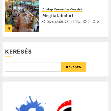
Címlap
EuroAstra
Gasztró
Megfiatalodott
2026.JÚLIUS.27. HÉTFŐ.
0
0
4
KERESÉS
KERESÉS