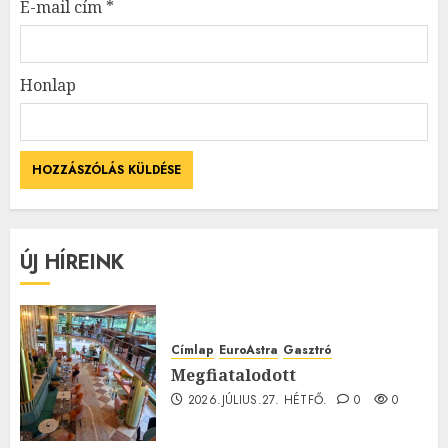
E-mail cím
*
Honlap
ÚJ HÍREINK
Címlap
EuroAstra
Gasztró
Megfiatalodott
2026.JÚLIUS.27. HÉTFŐ.
0
0