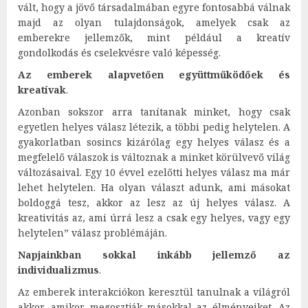
vált, hogy a jövő társadalmában egyre fontosabbá válnak
majd az olyan tulajdonságok, amelyek csak az
emberekre jellemzők, mint például a kreatív
gondolkodás és cselekvésre való képesség.
Az emberek alapvetően együttműködőek és
kreatívak
.
Azonban sokszor arra tanítanak minket, hogy csak
egyetlen helyes válasz létezik, a többi pedig helytelen. A
gyakorlatban sosincs kizárólag egy helyes válasz és a
megfelelő válaszok is változnak a minket körülvevő világ
változásaival. Egy 10 évvel ezelőtti helyes válasz ma már
lehet helytelen. Ha olyan választ adunk, ami másokat
boldoggá tesz, akkor az lesz az új helyes válasz. A
kreativitás az, ami úrrá lesz a csak egy helyes, vagy egy
helytelen” válasz problémáján.
Napjainkban sokkal inkább jellemző az
individualizmus
.
Az emberek interakciókon keresztül tanulnak a világról
akkor, amikor megosztják másokkal az élményeiket. Az