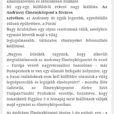
alkalomszerűen és időszakosan bukkant
fel egy-egy külföldről érkező nagy kiállítás.
Az
Andrássy Élményközpont a főváros
szívében
, az Andrássy út egyik legszebb, egyedülálló
stílusú épületében, a Párisi
Nagy Áruházban egy olyan centrummá válik, amelyben
egymást követik majd a világ
legizgalmasabb, változatos élményeket felvonultató
kiállításai.
„Nagyon büszkék vagyunk, hogy sikerült
megvalósítanunk az Andrássy Élményközpontot és ezzel
– Európa vezető nagyvárosaihoz hasonlóan – már
Budapestnek is van egy állandó befogadó helyszíne, így
a hazai családoknak nem kell külföldre utazniuk a világ
legnépszerűbb és legújabb élményeiért” – mondta Illés
Gabriella, az Élményközpontot életre hívó
TulipánTündér Produkció vezetője, hozzátéve, hogy
tematikától függően 3-6 hónapig tartó kiállítások váltják
majd egymást az élményközpontban.
Az Andrássy Élményközpont június 1-én nyitott, egy – a