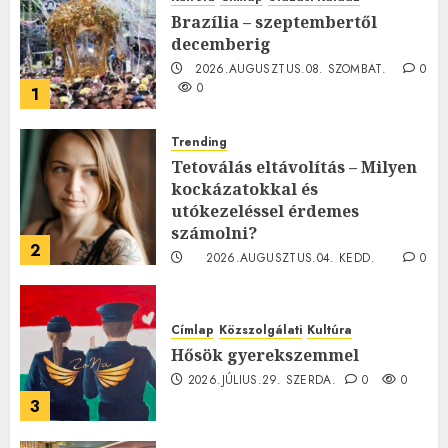
Brazília – szeptembertől
decemberig
2026.AUGUSZTUS.08. SZOMBAT.
0
0
1
Trending
Tetoválás eltávolítás – Milyen
kockázatokkal és
utókezeléssel érdemes
számolni?
2
2026.AUGUSZTUS.04. KEDD.
0
0
Címlap
Közszolgálati
Kultúra
Hősök gyerekszemmel
2026.JÚLIUS.29. SZERDA.
0
0
3