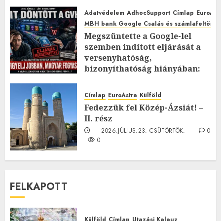
Adatvédelem
AdhocSupport
Címlap
EuroAst
MBH bank Google Csalás és számlafeltörés 
Megszüntette a Google-lel
szemben indított eljárását a
versenyhatóság,
bizonyíthatóság hiányában:
TE mit gondolsz erről?
2026.JÚLIUS.23. CSÜTÖRTÖK.
0
Címlap
EuroAstra
Külföld
0
Fedezzük fel Közép-Ázsiát! –
II. rész
2026.JÚLIUS.23. CSÜTÖRTÖK.
0
0
FELKAPOTT
Külföld
Címlap
Utazási Kalauz