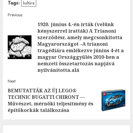
Tags:
kultúra
Post
Previous
1920. június 4.-én irták (velünk
navigation
kényszerrel iratták) A Trianoni
szerződésr, amely megcsonkította
Magyarországot –A trianoni
Pre
tragédiára emlékezve június 4-ét a
post
magyar Országgyűlés 2010-ben a
nemzeti összetartozás napjává
nyilvánította.alá
Next
BEMUTATTÁK AZ ÚJ LEGO®
TECHNIC BUGATTI CHIRONT —
Next
Művészet, mérnöki teljesítmény és
post:
építőkockák találkozása