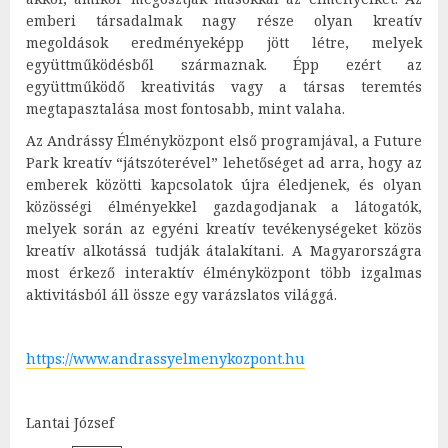
emberi társadalmak nagy része olyan kreatív
megoldások eredményeképp jött létre, melyek
együttműködésből származnak. Épp ezért az
együttműködő kreativitás vagy a társas teremtés
megtapasztalása most fontosabb, mint valaha.
Az Andrássy Élményközpont első programjával, a Future
Park kreatív “játszóterével” lehetőséget ad arra, hogy az
emberek közötti kapcsolatok újra éledjenek, és olyan
közösségi élményekkel gazdagodjanak a látogatók,
melyek során az egyéni kreatív tevékenységeket közös
kreatív alkotássá tudják átalakítani. A Magyarországra
most érkező interaktív élményközpont több izgalmas
aktivitásból áll össze egy varázslatos világgá.
https://www.andrassyelmenykozpont.hu
Lantai József