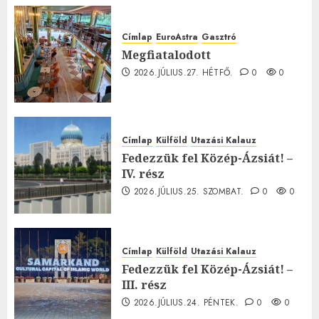
Címlap
EuroAstra
Gasztró
Megfiatalodott
2026.JÚLIUS.27. HÉTFŐ.
0
0
Címlap
Külföld
Utazási Kalauz
Fedezzük fel Közép-Ázsiát! –
IV. rész
2026.JÚLIUS.25. SZOMBAT.
0
0
Címlap
Külföld
Utazási Kalauz
Fedezzük fel Közép-Ázsiát! –
III. rész
2026.JÚLIUS.24. PÉNTEK.
0
0