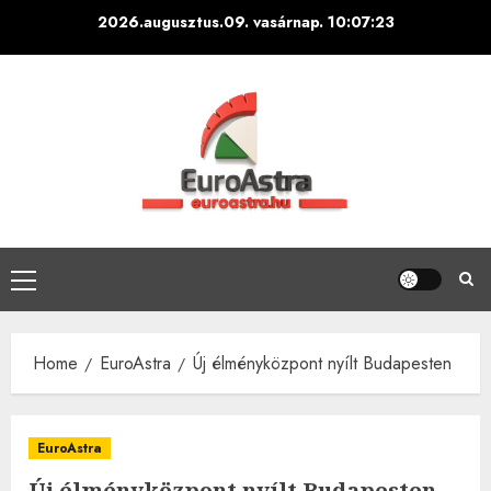
Skip
2026.augusztus.09. vasárnap.
10:07:24
to
content
Primary
Menu
Home
EuroAstra
Új élményközpont nyílt Budapesten
EuroAstra
Új élményközpont nyílt Budapesten