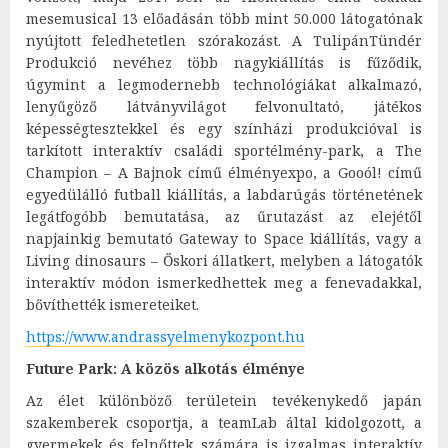
mesemusical 13 előadásán több mint 50.000 látogatónak
nyújtott feledhetetlen szórakozást. A TulipánTündér
Produkció nevéhez több nagykiállítás is fűződik,
úgymint a legmodernebb technológiákat alkalmazó,
lenyűgöző látványvilágot felvonultató, játékos
képességtesztekkel és egy színházi produkcióval is
tarkított interaktív családi sportélmény-park, a The
Champion – A Bajnok című élményexpo, a Gooól! című
egyedülálló futball kiállítás, a labdarúgás történetének
legátfogóbb bemutatása, az űrutazást az elejétől
napjainkig bemutató Gateway to Space kiállítás, vagy a
Living dinosaurs – Őskori állatkert, melyben a látogatók
interaktív módon ismerkedhettek meg a fenevadakkal,
bővíthették ismereteiket.
https://www.andrassyelmenykozpont.hu
Future Park: A közös alkotás élménye
Az élet különböző területein tevékenykedő japán
szakemberek csoportja, a teamLab által kidolgozott, a
gyermekek és felnőttek számára is izgalmas interaktív