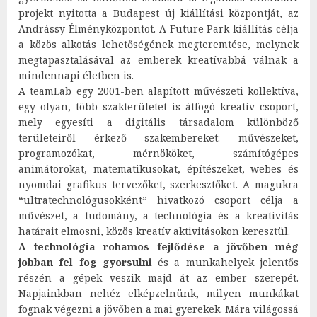
projekt nyitotta a Budapest új kiállítási központját, az
Andrássy Élményközpontot. A Future Park kiállítás célja
a közös alkotás lehetőségének megteremtése, melynek
megtapasztalásával az emberek kreatívabbá válnak a
mindennapi életben is.
A teamLab egy 2001-ben alapított művészeti kollektíva,
egy olyan, több szakterületet is átfogó kreatív csoport,
mely egyesíti a digitális társadalom különböző
területeiről érkező szakembereket: művészeket,
programozókat, mérnököket, számítógépes
animátorokat, matematikusokat, építészeket, webes és
nyomdai grafikus tervezőket, szerkesztőket. A magukra
“ultratechnológusokként” hivatkozó csoport célja a
művészet, a tudomány, a technológia és a kreativitás
határait elmosni, közös kreatív aktivitásokon keresztül.
A technológia rohamos fejlődése a jövőben még
jobban fel fog gyorsulni
és a munkahelyek jelentős
részén a gépek veszik majd át az ember szerepét.
Napjainkban nehéz elképzelnünk, milyen munkákat
fognak végezni a jövőben a mai gyerekek. Mára világossá