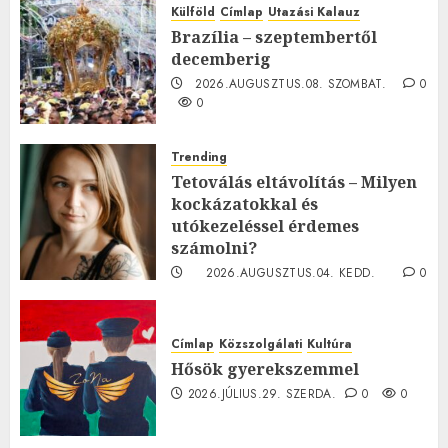
Külföld
Címlap
Utazási Kalauz
Brazília – szeptembertől
decemberig
2026.AUGUSZTUS.08. SZOMBAT.
0
0
Trending
Tetoválás eltávolítás – Milyen
kockázatokkal és
utókezeléssel érdemes
számolni?
2026.AUGUSZTUS.04. KEDD.
0
0
Címlap
Közszolgálati
Kultúra
Hősök gyerekszemmel
2026.JÚLIUS.29. SZERDA.
0
0