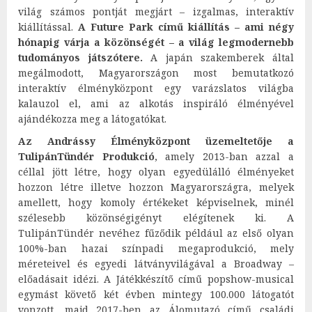
világ számos pontját megjárt – izgalmas, interaktív
kiállítással.
A Future Park című kiállítás – ami négy
hónapig várja a közönségét – a világ legmodernebb
tudományos játszótere.
A japán szakemberek által
megálmodott, Magyarországon most bemutatkozó
interaktív élményközpont egy varázslatos világba
kalauzol el, ami az alkotás inspiráló élményével
ajándékozza meg a látogatókat.
Az Andrássy Élményközpont üzemeltetője a
TulipánTündér Produkció
, amely 2013-ban azzal a
céllal jött létre, hogy olyan egyedülálló élményeket
hozzon létre illetve hozzon Magyarországra, melyek
amellett, hogy komoly értékeket képviselnek, minél
szélesebb közönségigényt elégítenek ki. A
TulipánTündér nevéhez fűződik például az első olyan
100%-ban hazai színpadi megaprodukció, mely
méreteivel és egyedi látványvilágával a Broadway –
előadásait idézi. A Játékkészítő című popshow-musical
egymást követő két évben mintegy 100.000 látogatót
vonzott, majd 2017-ben az Álomutazó című családi