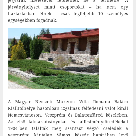
jegyárak fizetésével léphetnek be a területre. A
járványhelyzet miatt csoportokat – ha nem egy
háztartásban élnek – csak legfeljebb 10 személyes
egységekben fogadnak.
A Magyar Nemzeti Múzeum Villa Romana Baláca
Kiállítóhelye hasonlóan izgalmas felfedezni valót kínál
Nemesvámoson, Veszprém és Balatonfüred közelében.
Az első falmaradványokat és falfestménytöredékeket
1904-ben találták meg szántást végző cselédek a
veszprémi káptalan Vámos község határában levő