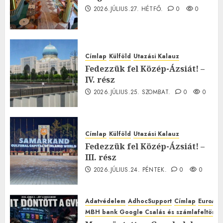
2026.JÚLIUS.27. HÉTFŐ.
0
0
Címlap
Külföld
Utazási Kalauz
Fedezzük fel Közép-Ázsiát! –
IV. rész
2026.JÚLIUS.25. SZOMBAT.
0
0
Címlap
Külföld
Utazási Kalauz
Fedezzük fel Közép-Ázsiát! –
III. rész
2026.JÚLIUS.24. PÉNTEK.
0
0
Adatvédelem
AdhocSupport
Címlap
EuroAst
MBH bank Google Csalás és számlafeltörés 