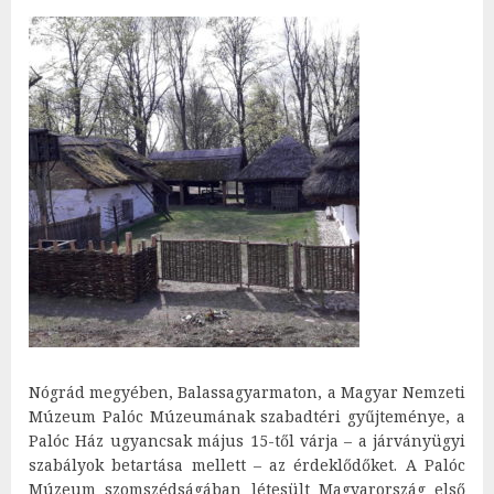
Nógrád megyében, Balassagyarmaton, a Magyar Nemzeti
Múzeum Palóc Múzeumának szabadtéri gyűjteménye, a
Palóc Ház ugyancsak május 15-től várja – a járványügyi
szabályok betartása mellett – az érdeklődőket. A Palóc
Múzeum szomszédságában létesült Magyarország első