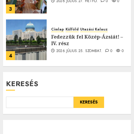
2026.JÚLIUS.27. HÉTFŐ.
0
0
3
Címlap
Külföld
Utazási Kalauz
Fedezzük fel Közép-Ázsiát! –
IV. rész
2026.JÚLIUS.25. SZOMBAT.
0
0
4
KERESÉS
KERESÉS