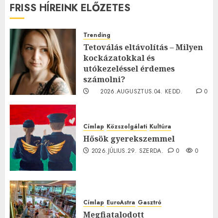
FRISS HÍREINK ELŐZETES
Trending
Tetoválás eltávolítás – Milyen
kockázatokkal és
utókezeléssel érdemes
számolni?
2026.AUGUSZTUS.04. KEDD.
0
0
Címlap
Közszolgálati
Kultúra
Hősök gyerekszemmel
2026.JÚLIUS.29. SZERDA.
0
0
Címlap
EuroAstra
Gasztró
Megfiatalodott