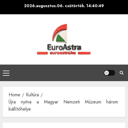
Skip
2026.augusztus.06. csütörtök.
14:40:50
to
content
Primary
Menu
Home
Kultúra
Újra nyitva a Magyar Nemzeti Múzeum három
kiállítóhelye