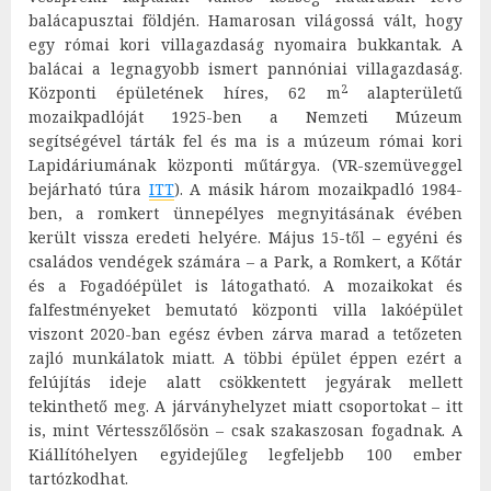
balácapusztai földjén. Hamarosan világossá vált, hogy
egy római kori villagazdaság nyomaira bukkantak. A
balácai a legnagyobb ismert pannóniai villagazdaság.
2
Központi épületének híres, 62 m
alapterületű
mozaikpadlóját 1925-ben a Nemzeti Múzeum
segítségével tárták fel és ma is a múzeum római kori
Lapidáriumának központi műtárgya. (VR-szemüveggel
bejárható túra
ITT
). A másik három mozaikpadló 1984-
ben, a romkert ünnepélyes megnyitásának évében
került vissza eredeti helyére. Május 15-től – egyéni és
családos vendégek számára – a Park, a Romkert, a Kőtár
és a Fogadóépület is látogatható. A mozaikokat és
falfestményeket bemutató központi villa lakóépület
viszont 2020-ban egész évben zárva marad a tetőzeten
zajló munkálatok miatt. A többi épület éppen ezért a
felújítás ideje alatt csökkentett jegyárak mellett
tekinthető meg. A járványhelyzet miatt csoportokat – itt
is, mint Vértesszőlősön – csak szakaszosan fogadnak. A
Kiállítóhelyen egyidejűleg legfeljebb 100 ember
tartózkodhat.