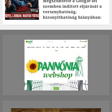
Megszüntette a Google-lel
szemben indított eljárását a
versenyhatóság,
bizonyíthatóság hiányában:
TE mit gondolsz erről?
2026.JÚLIUS.23. CSÜTÖRTÖK.
0
0