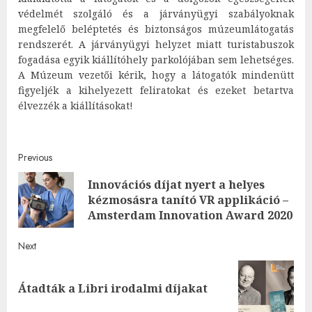
védelmét szolgáló és a járványügyi szabályoknak
megfelelő beléptetés és biztonságos múzeumlátogatás
rendszerét. A járványügyi helyzet miatt turistabuszok
fogadása egyik kiállítóhely parkolójában sem lehetséges.
A Múzeum vezetői kérik, hogy a látogatók mindenütt
figyeljék a kihelyezett feliratokat és ezeket betartva
élvezzék a kiállításokat!
Post
Previous
Innovációs díjat nyert a helyes
navigation
Pre
kézmosásra tanító VR applikáció –
post
Amsterdam Innovation Award 2020
Next
Next
Átadták a Libri irodalmi díjakat
post: