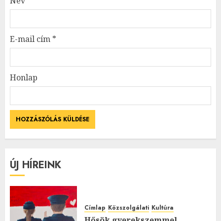
Név
*
E-mail cím
*
Honlap
ÚJ HÍREINK
Címlap
Közszolgálati
Kultúra
Hősök gyerekszemmel