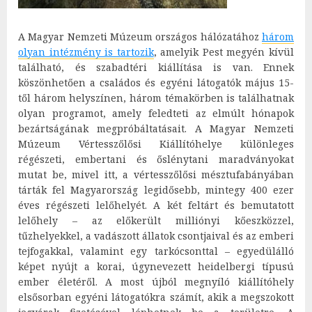
A Magyar Nemzeti Múzeum országos hálózatához
három
olyan intézmény is tartozik
, amelyik Pest megyén kívül
található, és szabadtéri kiállítása is van. Ennek
köszönhetően a családos és egyéni látogatók május 15-
től három helyszínen, három témakörben is találhatnak
olyan programot, amely feledteti az elmúlt hónapok
bezártságának megpróbáltatásait. A Magyar Nemzeti
Múzeum Vértesszőlősi Kiállítóhelye különleges
régészeti, embertani és őslénytani maradványokat
mutat be, mivel itt, a vértesszőlősi mésztufabányában
tárták fel Magyarország legidősebb, mintegy 400 ezer
éves régészeti lelőhelyét. A két feltárt és bemutatott
lelőhely – az előkerült milliónyi kőeszközzel,
tűzhelyekkel, a vadászott állatok csontjaival és az emberi
tejfogakkal, valamint egy tarkócsonttal – egyedülálló
képet nyújt a korai, úgynevezett heidelbergi típusú
ember életéről. A most újból megnyíló kiállítóhely
elsősorban egyéni látogatókra számít, akik a megszokott