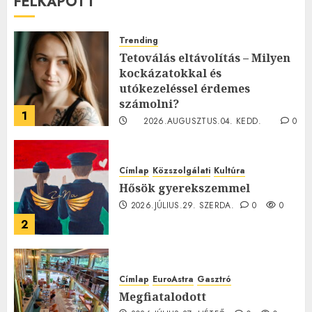
FELKAPOTT
Trending
Tetoválás eltávolítás – Milyen
kockázatokkal és
utókezeléssel érdemes
számolni?
1
2026.AUGUSZTUS.04. KEDD.
0
0
Címlap
Közszolgálati
Kultúra
Hősök gyerekszemmel
2026.JÚLIUS.29. SZERDA.
0
0
2
Címlap
EuroAstra
Gasztró
Megfiatalodott