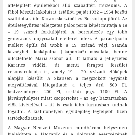
áttelepített épületekből álló szabadtéri múzeuma. A
fából készült lakóházat, istállót, pajtát 1932 – 1934 között
szállították ide Karancskesziből és Bocsárlapujtőről. Az
épületegyüttes jellegzetes palóc porta képét mutatja a 18
– 19. század fordulójáról. A berendezés egy több
generációs nagycsalád életterét idézi. A parasztporta
mellett épült fel utóbb a 19. század végi, Szanda
községbeli kiskápolna („káponka”) másolata, benne
öltöztethető Mária-szobor áll. Itt látható a jellegzetes
Karancs vidéki, út menti faragott feszület
rekonstrukciója is, amely 19 – 20. századi előképek
alapján készült. A Skanzen a megszokott jegyárak
megváltásával látogatható: a teljes árú: 500 Ft,
kedvezményes: 250 Ft, családi jegy: 1100 Ft. A
járványhelyzet miatt csoportokat – az egy háztartásban
élők kivételével – itt is csak több turnusban tudnak
fogadni. A kiállítóhelyen egyidejűleg legfeljebb tízen
tartózkodhatnak.
A Magyar Nemzeti Múzeum mindhárom helyszínen
kialakította a látogatók és a dolgozók egészségének