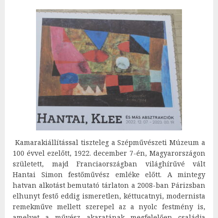
Kamarakiállítással tiszteleg a Szépművészeti Múzeum a
100 évvel ezelőtt, 1922. december 7-én, Magyarországon
született, majd Franciaországban világhírűvé vált
Hantai Simon festőművész emléke előtt. A mintegy
hatvan alkotást bemutató tárlaton a 2008-ban Párizsban
elhunyt festő eddig ismeretlen, kéttucatnyi, modernista
remekműve mellett szerepel az a nyolc festmény is,
amelyet a művész akaratának megfelelően családja