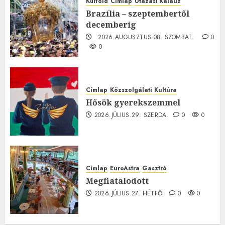
Külföld
Címlap
Utazási Kalauz
Brazília – szeptembertől
decemberig
2026.AUGUSZTUS.08. SZOMBAT.
0
0
Címlap
Közszolgálati
Kultúra
Hősök gyerekszemmel
2026.JÚLIUS.29. SZERDA.
0
0
Címlap
EuroAstra
Gasztró
Megfiatalodott
2026.JÚLIUS.27. HÉTFŐ.
0
0