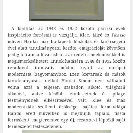
A kiállítás az 1948 és 1952 közötti párizsi évek
inspirációs forrásait is vizsgálja. Klee, Miró és
Picasso
műveit Hantai már budapesti főiskolás és tanársegédi
évei alatt tanulmányozni kezdte, emigrációját követően
pedig a francia fővárosban az eredeti remekművekkel is
megismerkedhetett. Ennek hatására 1948 és 1952 között
rendkívül innovatív módon nyúlt az európai
modernista hagyományhoz. Ezen kortársak és mások
tanulmányozása nélkül Hantai Simon nem válhatott
volna azzá a teljesen szabadon alkotó, világhírű
alkotóvá, akivé később étude-jeinek és pliage
festményeinek elkészítésével vált. Klee és más
modernisták szellemi öröksége, sajátos formavilága
Hantai érett műveiben is megbújik, tápláló, tiszta
forrásként, megteremtve egy új, cezanne-i léptékű saját
természetet festészetében.