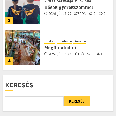
Címlap
Közszolgálati
Kultúra
Hősök gyerekszemmel
2026.JÚLIUS.29. SZERDA.
0
0
3
Címlap
EuroAstra
Gasztró
Megfiatalodott
2026.JÚLIUS.27. HÉTFŐ.
0
0
4
KERESÉS
KERESÉS