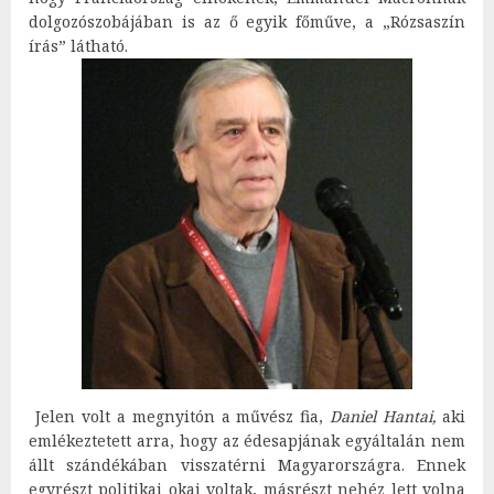
dolgozószobájában is az ő egyik főműve, a „Rózsaszín
írás” látható.
Jelen volt a megnyitón a művész fia,
Daniel Hantai,
aki
emlékeztetett arra, hogy az édesapjának egyáltalán nem
állt szándékában visszatérni Magyarországra. Ennek
egyrészt politikai okai voltak, másrészt nehéz lett volna