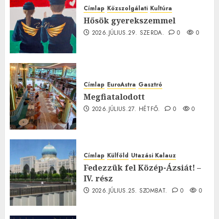
Címlap
Közszolgálati
Kultúra
Hősök gyerekszemmel
2026.JÚLIUS.29. SZERDA.
0
0
Címlap
EuroAstra
Gasztró
Megfiatalodott
2026.JÚLIUS.27. HÉTFŐ.
0
0
Címlap
Külföld
Utazási Kalauz
Fedezzük fel Közép-Ázsiát! –
IV. rész
2026.JÚLIUS.25. SZOMBAT.
0
0