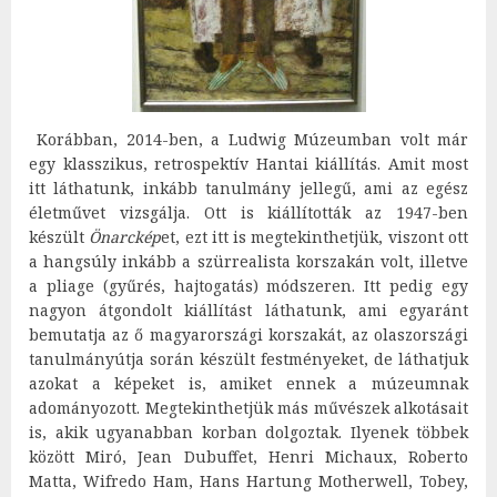
Korábban, 2014-ben, a Ludwig Múzeumban volt már
egy klasszikus, retrospektív Hantai kiállítás. Amit most
itt láthatunk, inkább tanulmány jellegű, ami az egész
életművet vizsgálja. Ott is kiállították az 1947-ben
készült
Önarckép
et, ezt itt is megtekinthetjük, viszont ott
a hangsúly inkább a szürrealista korszakán volt, illetve
a pliage (gyűrés, hajtogatás) módszeren. Itt pedig egy
nagyon átgondolt kiállítást láthatunk, ami egyaránt
bemutatja az ő magyarországi korszakát, az olaszországi
tanulmányútja során készült festményeket, de láthatjuk
azokat a képeket is, amiket ennek a múzeumnak
adományozott. Megtekinthetjük más művészek alkotásait
is, akik ugyanabban korban dolgoztak. Ilyenek többek
között Miró, Jean Dubuffet, Henri Michaux, Roberto
Matta, Wifredo Ham, Hans Hartung Motherwell, Tobey,