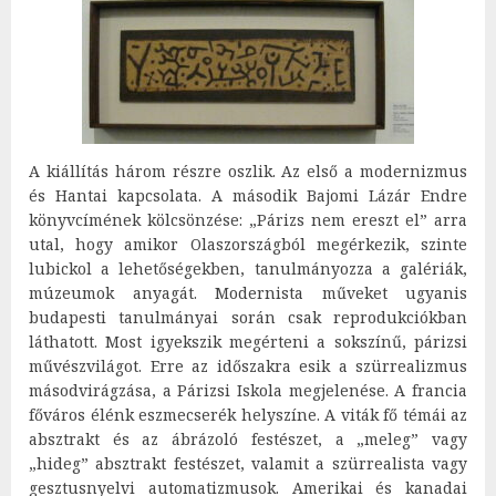
A kiállítás három részre oszlik. Az első a modernizmus
és Hantai kapcsolata. A második Bajomi Lázár Endre
könyvcímének kölcsönzése: „Párizs nem ereszt el” arra
utal, hogy amikor Olaszországból megérkezik, szinte
lubickol a lehetőségekben, tanulmányozza a galériák,
múzeumok anyagát. Modernista műveket ugyanis
budapesti tanulmányai során csak reprodukciókban
láthatott. Most igyekszik megérteni a sokszínű, párizsi
művészvilágot. Erre az időszakra esik a szürrealizmus
másodvirágzása, a Párizsi Iskola megjelenése. A francia
főváros élénk eszmecserék helyszíne. A viták fő témái az
absztrakt és az ábrázoló festészet, a „meleg” vagy
„hideg” absztrakt festészet, valamit a szürrealista vagy
gesztusnyelvi automatizmusok. Amerikai és kanadai