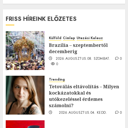
FRISS HÍREINK ELŐZETES
Külföld
Címlap
Utazási Kalauz
Brazília – szeptembertől
decemberig
2026.AUGUSZTUS.08. SZOMBAT.
0
0
Trending
Tetoválás eltávolítás – Milyen
kockázatokkal és
utókezeléssel érdemes
számolni?
2026.AUGUSZTUS.04. KEDD.
0
0