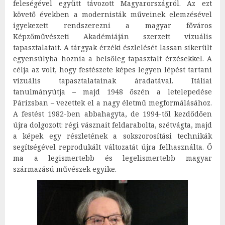
feleségével együtt távozott Magyarországról. Az ezt
követő években a modernisták műveinek elemzésével
igyekezett rendszerezni a magyar főváros
Képzőművészeti Akadémiáján szerzett vizuális
tapasztalatait. A tárgyak érzéki észlelését lassan sikerült
egyensúlyba hoznia a belsőleg tapasztalt érzésekkel. A
célja az volt, hogy festészete képes legyen lépést tartani
vizuális tapasztalatainak áradatával. Itáliai
tanulmányútja – majd 1948 őszén a letelepedése
Párizsban – vezettek el a nagy életmű megformálásához.
A festést 1982-ben abbahagyta, de 1994-től kezdődően
újra dolgozott: régi vásznait feldarabolta, szétvágta, majd
a képek egy részletének a sokszorosítási technikák
segítségével reprodukált változatát újra felhasználta. Ő
ma a legismertebb és legelismertebb magyar
származású művészek egyike.