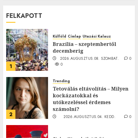
FELKAPOTT
Külföld
Címlap
Utazási Kalauz
Brazília – szeptembertől
decemberig
2026.AUGUSZTUS.08. SZOMBAT.
0
0
1
Trending
Tetoválás eltávolítás – Milyen
kockázatokkal és
utókezeléssel érdemes
számolni?
2
2026.AUGUSZTUS.04. KEDD.
0
0