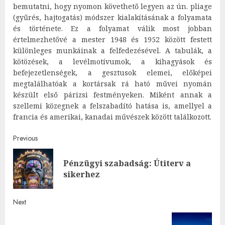
bemutatni, hogy nyomon követhető legyen az ún. pliage
(gyűrés, hajtogatás) módszer kialakításának a folyamata
és története. Ez a folyamat válik most jobban
értelmezhetővé a mester 1948 és 1952 között festett
különleges munkáinak a felfedezésével. A tabulák, a
kötözések, a levélmotívumok, a kihagyások és
befejezetlenségek, a gesztusok elemei, előképei
megtalálhatóak a kortársak rá ható művei nyomán
készült első párizsi festményeken. Miként annak a
szellemi közegnek a felszabadító hatása is, amellyel a
francia és amerikai, kanadai művészek között találkozott.
Post
Previous
navigation
Pénzügyi szabadság: Útiterv a
Pre
sikerhez
post
Next