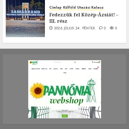
Címlap
Külföld
Utazási Kalauz
Fedezzük fel Közép-Ázsiát! –
III. rész
2026.JÚLIUS.24. PÉNTEK.
0
0