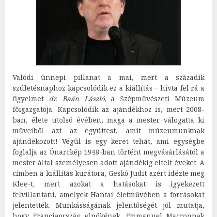
Valódi ünnepi pillanat a mai, mert a századik
születésnaphoz kapcsolódik ez a kiállítás – hívta fel rá a
figyelmet
dr. Baán László,
a Szépművészeti Múzeum
főigazgatója. Kapcsolódik az ajándékhoz is, mert 2008-
ban, élete utolsó évében, maga a mester válogatta ki
műveiből azt az együttest, amit múzeumunknak
ajándékozott! Végül is egy keret tehát, ami egységbe
foglalja az Önarckép 1948-ban történt megvásárlásától a
mester által személyesen adott ajándékig eltelt éveket. A
címben a kiállítás kurátora, Geskó Judit azért idézte meg
Klee-t, mert azokat a hatásokat is igyekezett
felvillantani, amelyek Hantai életművében a forrásokat
jelentették. Munkásságának jelentőségét jól mutatja,
hogy Franciaország elnökének, Emmanuel Macronnak