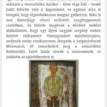
számára a viszontlátás. Amikor – élete vége felé – Geskó
Judit felvette vele a kapcsolatot, ez egyben arra is
szolgált, hogy elgondolkozzon magyar gyökerein. Bián (a
mai Biatorbágy része) született, szegényparaszti
családban, és feltette magának a kérdést: miként
alakulhatott, hogy egy ilyen nagyon szegény ember
festővé válhasson? Visszagondolt tanulmányaira,
melynek során rendszeresen látogatta a Szépművészeti
Múzeumot, itt ismerkedett meg a nemzetközi
festészettel. Ezért hálás ennek a múzeumnak, ez
indította az ajándékozásra is.