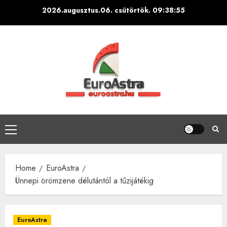
Skip
2026.augusztus.06. csütörtök.
09:38:56
to
content
Primary
Menu
Home
EuroAstra
Ünnepi örömzene délutántól a tűzijátékig
EuroAstra