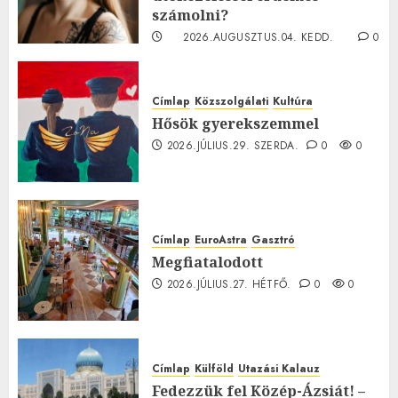
számolni?
2026.AUGUSZTUS.04. KEDD.
0
0
Címlap
Közszolgálati
Kultúra
Hősök gyerekszemmel
2026.JÚLIUS.29. SZERDA.
0
0
Címlap
EuroAstra
Gasztró
Megfiatalodott
2026.JÚLIUS.27. HÉTFŐ.
0
0
Címlap
Külföld
Utazási Kalauz
Fedezzük fel Közép-Ázsiát! –