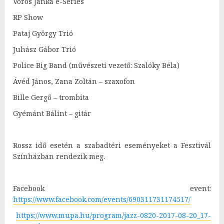
Vörös Janka e-Series
RP Show
Pataj György Trió
Juhász Gábor Trió
Police Big Band (művészeti vezető: Szalóky Béla)
Ávéd János, Zana Zoltán
–
szaxofon
Bille Gergő
–
trombita
Gyémánt Bálint
–
gitár
Rossz idő esetén a szabadtéri eseményeket a Fesztivál
Színházban rendezik meg.
Facebook event:
https://www.facebook.com/events/690311731174517/
https://www.mupa.hu/program/jazz-0820-2017-08-20_17-