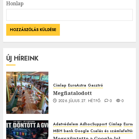
Honlap
ÚJ HÍREINK
Címlap
EuroAstra
Gasztró
Megfiatalodott
2026.JÚLIUS.27. HÉTFŐ.
0
0
Adatvédelem
AdhocSupport
Címlap
EuroAst
MBH bank Google Csalás és számlafeltörés 
Megszüntette a Google-lel