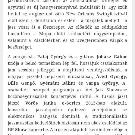
jazzmuzsikával köszönti az államalapítás ünnepét és
egyúttal az új hangversenyévad indulását is. Egy szűk
héttel az augusztust záró New Orleans Swingfesztivál
előtt ezen a délutánon és estén – a tűzijáték mellett – a
jazz veszi át a főszerepet. Az előadók az eddigiekhez
hasonlóan a Müpa előtti szabadtéri nagyszínpadon,
valamint a Zászlótérben és az Üvegteremben várják a
közönséget.
A zongorista
Pataj György
és a gitáros
Juhász Gábor
trió
ja a belső termekben lép fel, hozzájuk csatlakoznak
jam session jelleggel a meghívott vendégszólisták, a
magyar jazzélet népszerű muzsikusai,
Ávéd György
,
Bille Gergő
,
Gyémánt Bálint
és
Varga György
. A
szabadtéri színpad programja az idei Jazz Showcase
közönségdíjasának koncertjével indul. A fúziós jazzt
játszó
Vörös Janka e-Series
2013-ban alakult,
klasszikus jazzalapokra építkező zenéjükben az
elektronikus hangzás dominál. A tradicionálisabb
jazzmuzsika kedvelőinek biztosan nem okoz csalódást az
RP Show
koncertje. A frissen alapított kvintett vezetője a