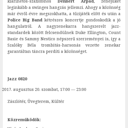
klarinétos-szaxofonos
Dennert Árpád
, zenéjüket
leginkább a swinges hangzás jellemzi. Ahogy a közönség
már évről-évre megszokhatta, a tűzijáték előtt és után a
Police Big Band
kétrészes koncertje gondoskodik a jó
hangulatról. A nagyzenekarra hangszerelt jazz-
standardek között felcsendülnek
Duke Ellington, Count
Basie és Sammy Nestico népszerű szerzeményei is, így a
Szalóky Béla trombitás-harsonás vezette zenekar
garantáltan táncra perdíti a közönséget.
Jazz 0820
augusztus 20. szombat, 17:00 — 23:00
Zászlótér, Üvegterem, Kültér
Közreműködők: