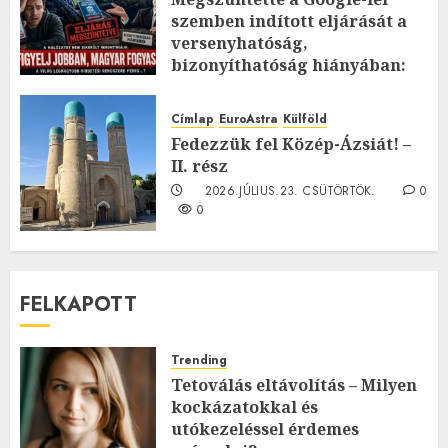
szemben indított eljárását a
versenyhatóság,
bizonyíthatóság hiányában:
TE mit gondolsz erről?
2026.JÚLIUS.23. CSÜTÖRTÖK.
0
Címlap
EuroAstra
Külföld
0
Fedezzük fel Közép-Ázsiát! –
II. rész
2026.JÚLIUS.23. CSÜTÖRTÖK.
0
0
FELKAPOTT
Trending
Tetoválás eltávolítás – Milyen
kockázatokkal és
utókezeléssel érdemes