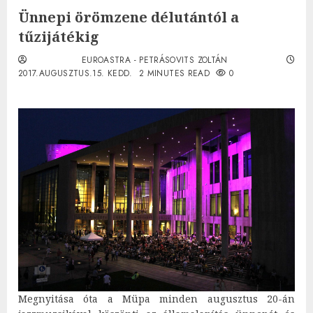
Ünnepi örömzene délutántól a
tűzijátékig
EUROASTRA - PETRÁSOVITS ZOLTÁN
2017.AUGUSZTUS.15. KEDD.
2 MINUTES READ
0
Megnyitása óta a Müpa minden augusztus 20-án