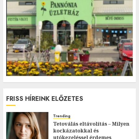
FRISS HÍREINK ELŐZETES
Trending
Tetoválás eltávolítás – Milyen
kockázatokkal és
utókezeléssel érdemes