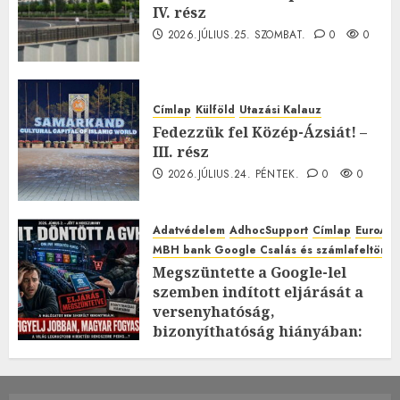
IV. rész
2026.JÚLIUS.25. SZOMBAT.
0
0
Címlap
Külföld
Utazási Kalauz
Fedezzük fel Közép-Ázsiát! –
III. rész
2026.JÚLIUS.24. PÉNTEK.
0
0
Adatvédelem
AdhocSupport
Címlap
EuroAst
MBH bank Google Csalás és számlafeltörés 
Megszüntette a Google-lel
szemben indított eljárását a
versenyhatóság,
bizonyíthatóság hiányában:
TE mit gondolsz erről?
2026.JÚLIUS.23. CSÜTÖRTÖK.
0
0