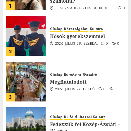
számolni?
1
2026.AUGUSZTUS.04. KEDD.
0
0
Címlap
Közszolgálati
Kultúra
Hősök gyerekszemmel
2026.JÚLIUS.29. SZERDA.
0
0
2
Címlap
EuroAstra
Gasztró
Megfiatalodott
2026.JÚLIUS.27. HÉTFŐ.
0
0
3
Címlap
Külföld
Utazási Kalauz
Fedezzük fel Közép-Ázsiát! –
IV. rész