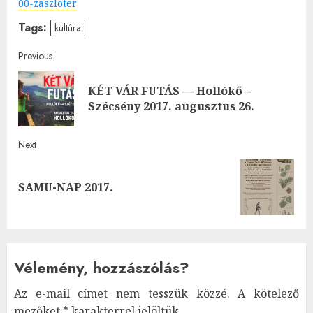
00-zaszloter
Tags:
kultúra
Post
Previous
navigation
KÉT VÁR FUTÁS — Hollókő –
Pre
Szécsény 2017. augusztus 26.
post
Next
Next
SAMU-NAP 2017.
post:
Vélemény, hozzászólás?
Az e-mail címet nem tesszük közzé.
A kötelező
mezőket
*
karakterrel jelöltük