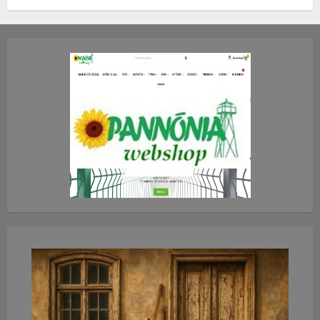
TE mit gondolsz erről?
2026.JÚLIUS.23. CSÜTÖRTÖK.
0
0