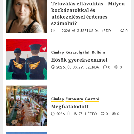
Tetoválás eltávolítás – Milyen
kockázatokkal és
utókezeléssel érdemes
számolni?
2026.AUGUSZTUS.04. KEDD.
0
0
Címlap
Közszolgálati
Kultúra
Hősök gyerekszemmel
2026.JÚLIUS.29. SZERDA.
0
0
Címlap
EuroAstra
Gasztró
Megfiatalodott
2026.JÚLIUS.27. HÉTFŐ.
0
0