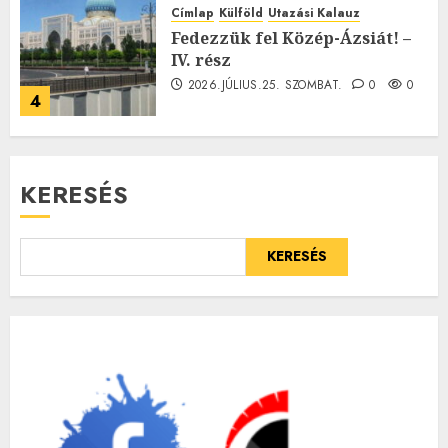
Címlap
Külföld
Utazási Kalauz
Fedezzük fel Közép-Ázsiát! –
IV. rész
2026.JÚLIUS.25. SZOMBAT.
0
0
4
KERESÉS
KERESÉS