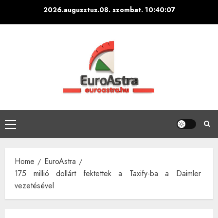
Skip
2026.augusztus.08. szombat.
10:40:08
to
content
Primary
Menu
Home
EuroAstra
175 millió dollárt fektettek a Taxify-ba a Daimler
vezetésével