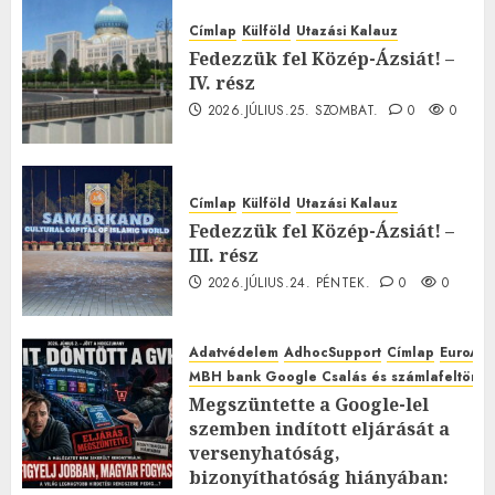
Címlap
Külföld
Utazási Kalauz
Fedezzük fel Közép-Ázsiát! –
IV. rész
2026.JÚLIUS.25. SZOMBAT.
0
0
Címlap
Külföld
Utazási Kalauz
Fedezzük fel Közép-Ázsiát! –
III. rész
2026.JÚLIUS.24. PÉNTEK.
0
0
Adatvédelem
AdhocSupport
Címlap
EuroAst
MBH bank Google Csalás és számlafeltörés 
Megszüntette a Google-lel
szemben indított eljárását a
versenyhatóság,
bizonyíthatóság hiányában: