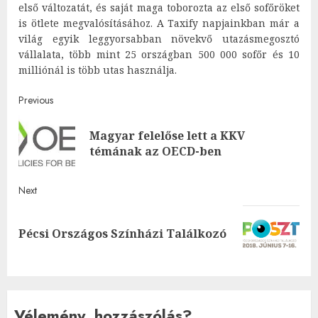
első változatát, és saját maga toborozta az első sofőröket
is ötlete megvalósításához. A Taxify napjainkban már a
világ egyik leggyorsabban növekvő utazásmegosztó
vállalata, több mint 25 országban 500 000 sofőr és 10
milliónál is több utas használja.
Post
Previous
navigation
Magyar felelőse lett a KKV
Pre
témának az OECD-ben
post
Next
Next
Pécsi Országos Színházi Találkozó
post:
Vélemény, hozzászólás?