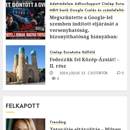
Adatvédelem
AdhocSupport
Címlap
EuroAst
MBH bank Google Csalás és számlafeltörés 
Megszüntette a Google-lel
szemben indított eljárását a
versenyhatóság,
bizonyíthatóság hiányában:
TE mit gondolsz erről?
2026.JÚLIUS.23. CSÜTÖRTÖK.
0
Címlap
EuroAstra
Külföld
0
Fedezzük fel Közép-Ázsiát! –
II. rész
2026.JÚLIUS.23. CSÜTÖRTÖK.
0
0
FELKAPOTT
Trending
Tetoválás eltávolítás – Milyen