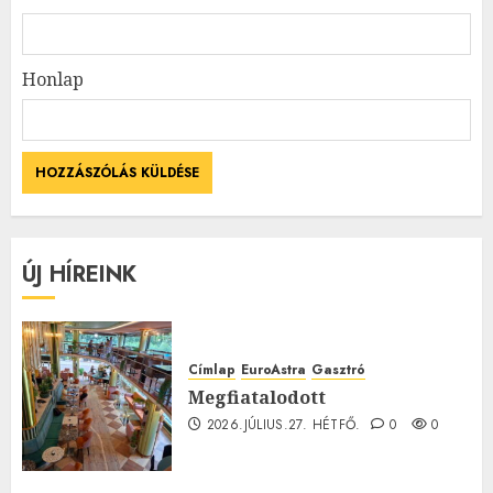
Honlap
ÚJ HÍREINK
Címlap
EuroAstra
Gasztró
Megfiatalodott
2026.JÚLIUS.27. HÉTFŐ.
0
0