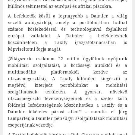
különös tekintettel az európai és afrikai piacokra.
A befektetők közül a legnagyobb a Daimler, a világ
vezető autógyártója, amely a portfóliójában tudhat
számos közlekedéssel és technológiával foglalkozó
európai vállalatot. A Daimler a befektetésnek
köszönhetően a Taxify igazgatótanácsában is
képviseltetni fogja magát.
„Világszerte csaknem 22 millió ügyfélnek nyújtunk
mobilitási szolgáltatást, a közösségi autóktól és a
multimodális platformoktól kezdve az
utazásmegosztásig. A Taxify kitűnően kiegészíti a
meglévő, kiterjedt portfóliónkat a mobilitási
szolgáltatások területén. A gyorsan növekvő
utazásmegosztó tevékenységeinek és a széles körű
földrajzi lefedettségének köszönhetően a Taxify és a
Daimler tökéletes párost alkot” – mondta el Jörg
Lamparter, a Daimler pénzügyi szolgáltatások mobilitási
csoportjának vezetője.
A Taxify befektetői köréhez a Didi Chuxing mellett most