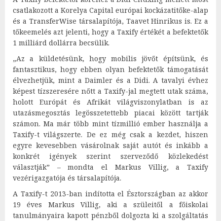
csatlakozott a Korelya Capital európai kockázatitőke-alap
és a TransferWise társalapítója, Taavet Hinrikus is. Ez a
tőkeemelés azt jelenti, hogy a Taxify értékét a befektetők
1 milliárd dollárra becsülik.
„Az a küldetésünk, hogy mobilis jövőt építsünk, és
fantasztikus, hogy ebben olyan befektetők támogatását
élvezhetjük, mint a Daimler és a Didi. A tavalyi évhez
képest tízszeresére nőtt a Taxify-jal megtett utak száma,
holott Európát és Afrikát világviszonylatban is az
utazásmegosztás legösszetettebb piacai között tartják
számon. Ma már több mint tízmillió ember használja a
Taxify-t világszerte. De ez még csak a kezdet, hiszen
egyre kevesebben vásárolnak saját autót és inkább a
konkrét igények szerint szerveződő közlekedést
választják” – mondta el Markus Villig, a Taxify
vezérigazgatója és társalapítója.
A Taxify-t 2013-ban indította el Észtországban az akkor
19 éves Markus Villig, aki a szüleitől a főiskolai
tanulmányaira kapott pénzből dolgozta ki a szolgáltatás