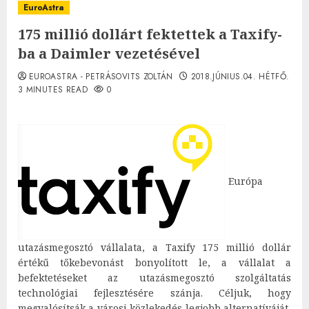
EuroAstra
175 millió dollárt fektettek a Taxify-
ba a Daimler vezetésével
EUROASTRA - PETRÁSOVITS ZOLTÁN
2018.JÚNIUS.04. HÉTFŐ.
3 MINUTES READ
0
Európa
utazásmegosztó vállalata, a Taxify 175 millió dollár
értékű tőkebevonást bonyolított le, a vállalat a
befektetéseket az utazásmegosztó szolgáltatás
technológiai fejlesztésére szánja. Céljuk, hogy
megvalósítsák a városi közlekedés legjobb alternatíváját,