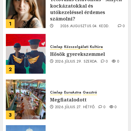
kockázatokkal és
utókezeléssel érdemes
számolni?
1
2026.AUGUSZTUS.04. KEDD.
0
0
Címlap
Közszolgálati
Kultúra
Hősök gyerekszemmel
2026.JÚLIUS.29. SZERDA.
0
0
2
Címlap
EuroAstra
Gasztró
Megfiatalodott
2026.JÚLIUS.27. HÉTFŐ.
0
0
3