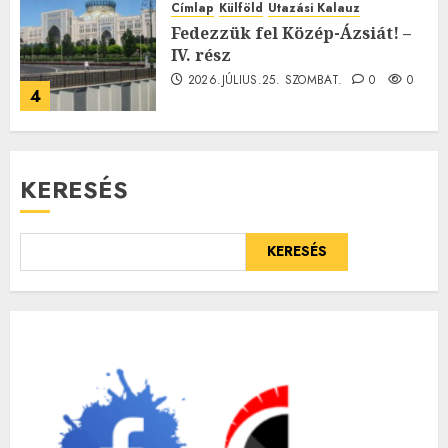
Címlap
Külföld
Utazási Kalauz
Fedezzük fel Közép-Ázsiát! –
IV. rész
2026.JÚLIUS.25. SZOMBAT.
0
0
4
KERESÉS
KERESÉS