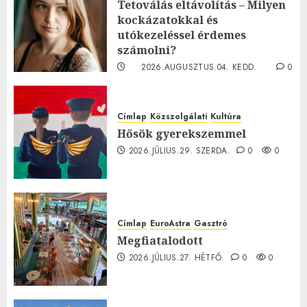
Tetoválás eltávolítás – Milyen
kockázatokkal és
utókezeléssel érdemes
számolni?
2026.AUGUSZTUS.04. KEDD.
0
0
Címlap
Közszolgálati
Kultúra
Hősök gyerekszemmel
2026.JÚLIUS.29. SZERDA.
0
0
Címlap
EuroAstra
Gasztró
Megfiatalodott
2026.JÚLIUS.27. HÉTFŐ.
0
0