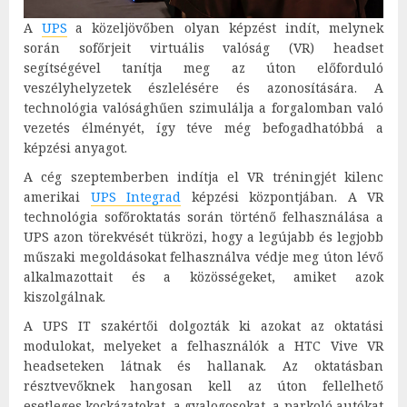
A
UPS
a közeljövőben olyan képzést indít, melynek
során sofőrjeit virtuális valóság (VR) headset
segítségével tanítja meg az úton előforduló
veszélyhelyzetek észlelésére és azonosítására. A
technológia valósághűen szimulálja a forgalomban való
vezetés élményét, így téve még befogadhatóbbá a
képzési anyagot.
A cég szeptemberben indítja el VR tréningjét kilenc
amerikai
UPS Integrad
képzési központjában. A VR
technológia sofőroktatás során történő felhasználása a
UPS azon törekvését tükrözi, hogy a legújabb és legjobb
műszaki megoldásokat felhasználva védje meg úton lévő
alkalmazottait és a közösségeket, amiket azok
kiszolgálnak.
A UPS IT szakértői dolgozták ki azokat az oktatási
modulokat, melyeket a felhasználók a HTC Vive VR
headseteken látnak és hallanak. Az oktatásban
résztvevőknek hangosan kell az úton fellelhető
esetleges kockázatokat, a gyalogosokat, a parkoló autókat