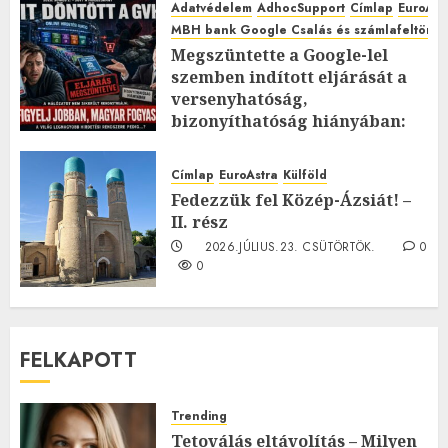
Adatvédelem
AdhocSupport
Címlap
EuroAst
MBH bank Google Csalás és számlafeltörés 
Megszüntette a Google-lel
szemben indított eljárását a
versenyhatóság,
bizonyíthatóság hiányában:
TE mit gondolsz erről?
2026.JÚLIUS.23. CSÜTÖRTÖK.
0
Címlap
EuroAstra
Külföld
0
Fedezzük fel Közép-Ázsiát! –
II. rész
2026.JÚLIUS.23. CSÜTÖRTÖK.
0
0
FELKAPOTT
Trending
Tetoválás eltávolítás – Milyen