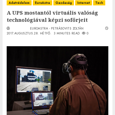
Adatvédelem
EuroAstra
Gazdaság
Internet
Tech
A UPS mostantól virtuális valóság
technológiával képzi sofőrjeit
EUROASTRA - PETRÁSOVITS ZOLTÁN
2017.AUGUSZTUS.28. HÉTFŐ.
3 MINUTES READ
0