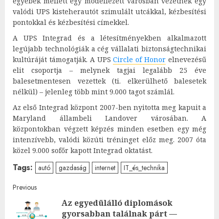
egyebek mellett egy modellezett városban vezetnek egy
valódi UPS kisteherautót szimulált utcákkal, kézbesítési
pontokkal és kézbesítési címekkel.
A UPS Integrad és a létesítményekben alkalmazott
legújabb technológiák a cég vállalati biztonságtechnikai
kultúráját támogatják. A UPS
Circle of Honor
elnevezésű
elit csoportja – melynek tagjai legalább 25 éve
balesetmentesen vezettek (ti. elkerülhető balesetek
nélkül) – jelenleg több mint 9.000 tagot számlál.
Az első Integrad központ 2007-ben nyitotta meg kapuit a
Maryland állambeli Landover városában. A
központokban végzett képzés minden esetben egy még
intenzívebb, valódi közúti tréninget előz meg. 2007 óta
közel 9.000 sofőr kapott Integrad oktatást.
Tags:
autó
gazdaság
internet
IT_és_technika
Post
Previous
Az egyedülálló diplomások
navigation
gyorsabban találnak párt —
Pre