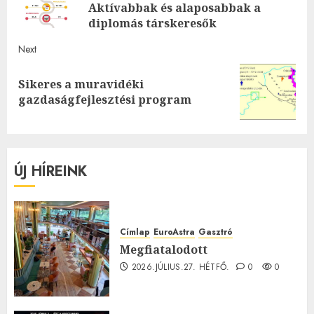
Aktívabbak és alaposabbak a
post
diplomás társkeresők
Next
Sikeres a muravidéki
Next
gazdaságfejlesztési program
post:
ÚJ HÍREINK
Címlap
EuroAstra
Gasztró
Megfiatalodott
2026.JÚLIUS.27. HÉTFŐ.
0
0