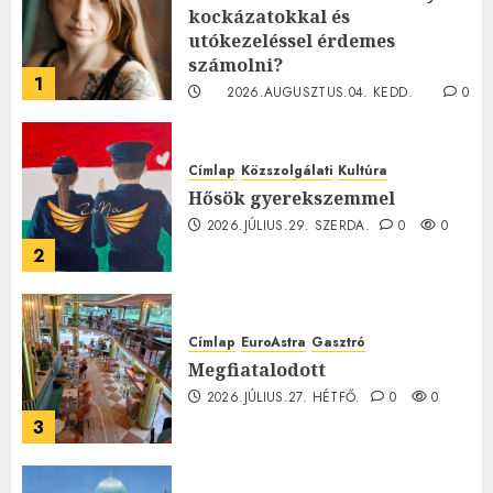
kockázatokkal és
utókezeléssel érdemes
számolni?
1
2026.AUGUSZTUS.04. KEDD.
0
0
Címlap
Közszolgálati
Kultúra
Hősök gyerekszemmel
2026.JÚLIUS.29. SZERDA.
0
0
2
Címlap
EuroAstra
Gasztró
Megfiatalodott
2026.JÚLIUS.27. HÉTFŐ.
0
0
3