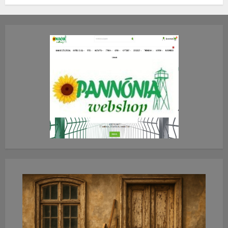
TE mit gondolsz erről?
2026.JÚLIUS.23. CSÜTÖRTÖK.
0
0