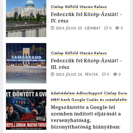
Címlap
Külföld
Utazási Kalauz
Fedezzük fel Közép-Ázsiát! –
IV. rész
2026.JÚLIUS.25. SZOMBAT.
0
0
Címlap
Külföld
Utazási Kalauz
Fedezzük fel Közép-Ázsiát! –
III. rész
2026.JÚLIUS.24. PÉNTEK.
0
0
Adatvédelem
AdhocSupport
Címlap
EuroAst
MBH bank Google Csalás és számlafeltörés 
Megszüntette a Google-lel
szemben indított eljárását a
versenyhatóság,
bizonyíthatóság hiányában: