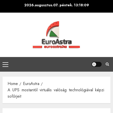
Skip
2026.augusztus.07. péntek.
13:18:10
to
content
Primary
Menu
Home
EuroAstra
A UPS mostantól virtuális valóság technológiával képzi
sofőrjeit