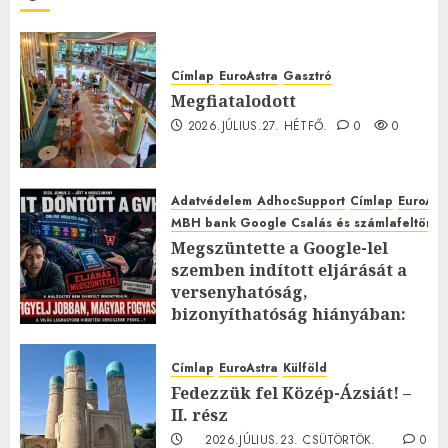
Címlap
EuroAstra
Gasztró
Megfiatalodott
2026.JÚLIUS.27. HÉTFŐ.
0
0
Adatvédelem
AdhocSupport
Címlap
EuroAst
MBH bank Google Csalás és számlafeltörés 
Megszüntette a Google-lel
szemben indított eljárását a
versenyhatóság,
bizonyíthatóság hiányában:
TE mit gondolsz erről?
2026.JÚLIUS.23. CSÜTÖRTÖK.
0
Címlap
EuroAstra
Külföld
0
Fedezzük fel Közép-Ázsiát! –
II. rész
2026.JÚLIUS.23. CSÜTÖRTÖK.
0