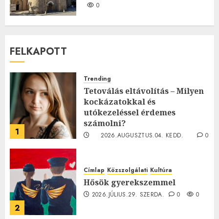
0
FELKAPOTT
Trending
Tetoválás eltávolítás – Milyen
kockázatokkal és
utókezeléssel érdemes
számolni?
1
2026.AUGUSZTUS.04. KEDD.
0
0
Címlap
Közszolgálati
Kultúra
Hősök gyerekszemmel
2026.JÚLIUS.29. SZERDA.
0
0
2