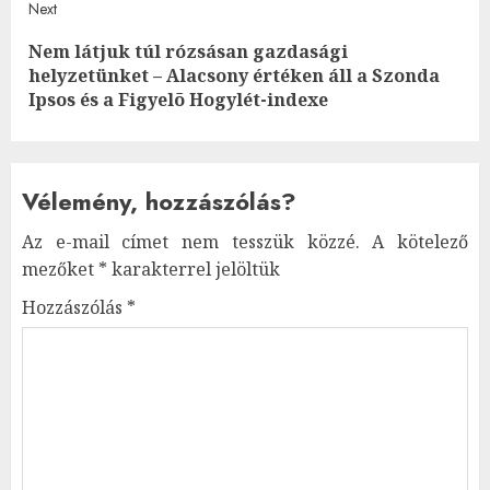
Next
Nem látjuk túl rózsásan gazdasági
Next
helyzetünket – Alacsony értéken áll a Szonda
post:
Ipsos és a Figyelõ Hogylét-indexe
Vélemény, hozzászólás?
Az e-mail címet nem tesszük közzé.
A kötelező
mezőket
*
karakterrel jelöltük
Hozzászólás
*