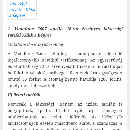
A Vodafone 2007 április 16-tól érvényes lakossági
tarifái Klikk a képre!
Vodafone Basic tarifacsomag
A Vodafone Basic jelenleg a mobilpiacon elérhetõ
legalacsonyabb havidíjú tarifacsomag. Az egyszerûség
és átláthatóság itt is érvényesül, hiszen a normál díjas
belföldi hívások és szöveges üzenetek ára egységesen
bruttó 33 forint. A csomag bruttó havidíja 1200 forint,
amely nem lebeszélhetõ.
Új üzleti tarifák
Nemcsak a lakossági, hanem az üzleti tarifák is
megújulnak, április 16-ától nyolc új csomaggal
találkozhatnak az üzleti elõfizetõk. Az
Üzleti Fix
tarifacsomagok esetén másodperc alapú a számlázás, a
csomagok minden idõben és minden hálózatba azonos