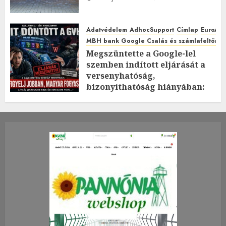
Adatvédelem
AdhocSupport
Címlap
EuroAst
MBH bank Google Csalás és számlafeltörés 
Megszüntette a Google-lel
szemben indított eljárását a
versenyhatóság,
bizonyíthatóság hiányában:
TE mit gondolsz erről?
2026.JÚLIUS.23. CSÜTÖRTÖK.
0
0