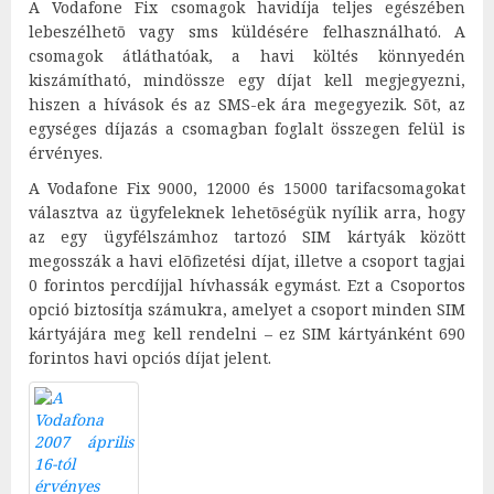
A Vodafone Fix csomagok havidíja teljes egészében
lebeszélhetõ vagy sms küldésére felhasználható. A
csomagok átláthatóak, a havi költés könnyedén
kiszámítható, mindössze egy díjat kell megjegyezni,
hiszen a hívások és az SMS-ek ára megegyezik. Sõt, az
egységes díjazás a csomagban foglalt összegen felül is
érvényes.
A Vodafone Fix 9000, 12000 és 15000 tarifacsomagokat
választva az ügyfeleknek lehetõségük nyílik arra, hogy
az egy ügyfélszámhoz tartozó SIM kártyák között
megosszák a havi elõfizetési díjat, illetve a csoport tagjai
0 forintos percdíjjal hívhassák egymást. Ezt a Csoportos
opció biztosítja számukra, amelyet a csoport minden SIM
kártyájára meg kell rendelni – ez SIM kártyánként 690
forintos havi opciós díjat jelent.