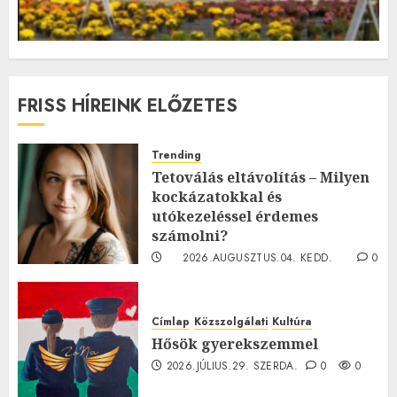
FRISS HÍREINK ELŐZETES
Trending
Tetoválás eltávolítás – Milyen
kockázatokkal és
utókezeléssel érdemes
számolni?
2026.AUGUSZTUS.04. KEDD.
0
0
Címlap
Közszolgálati
Kultúra
Hősök gyerekszemmel
2026.JÚLIUS.29. SZERDA.
0
0