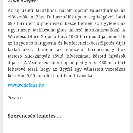
Klikk a képre!
Az új üzleti tarifákhoz három opciót választhatnak az
elõfizetõk. A Zárt Felhasználói opció segítségével havi
690 forintért díjmentesen beszélhetnek az ügyfelek az
ugyanazon tarifacsomaghoz tartozó munkatársaikkal. A
Wireless Office 2 opció havi 1080 forintos díja nemcsak
az ingyenes hangposta és konferencia-beszélgetés díját
tartalmazza, hanem az elõfizetõ tarifacsomagjához
tartozó SIM-kártyák rövid hívószámai közötti hívások
díját is. A Vezetékes körzet opció pedig havi 480 forintért
lehetõvé teszi, hogy az ügyfél egy választott vezetékes
körzetbe 9,60 forintért indítson hívásokat.
www.vodafone.hu
Post
Previous
navigation
Pre
Szerencsés temetés …
post