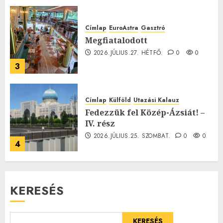
Címlap
EuroAstra
Gasztró
Megfiatalodott
2026.JÚLIUS.27. HÉTFŐ.
0
0
3
Címlap
Külföld
Utazási Kalauz
Fedezzük fel Közép-Ázsiát! –
IV. rész
2026.JÚLIUS.25. SZOMBAT.
0
0
4
KERESÉS
KERESÉS