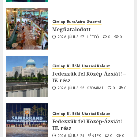
Címlap
EuroAstra
Gasztró
Megfiatalodott
2026.JÚLIUS.27. HÉTFŐ.
0
0
Címlap
Külföld
Utazási Kalauz
Fedezzük fel Közép-Ázsiát! –
IV. rész
2026.JÚLIUS.25. SZOMBAT.
0
0
Címlap
Külföld
Utazási Kalauz
Fedezzük fel Közép-Ázsiát! –
III. rész
2026.JÚLIUS.24. PÉNTEK.
0
0