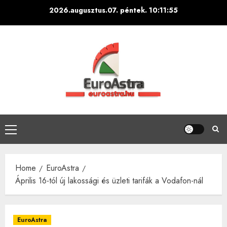
Skip
2026.augusztus.07. péntek.
10:11:56
to
content
Primary
Menu
Home
EuroAstra
Április 16-tól új lakossági és üzleti tarifák a Vodafon-nál
EuroAstra