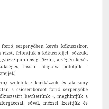
d forró serpenyőben kevés kókuszsíron
rizst, felöntjük a kókusztejjel, sózzuk,
ngyözve puhulásig főzzük, a végén kevés
zükséges, lassan adagolva pótoljuk a
tejjel.)
cm) szeletekre karikázzuk és alacsony
után a csicseriborsót forró serpenyőbe
ókuszzsírt hevítettünk -, meghintjük a
forgáccsal, sóval, mézzel ízesítjük és