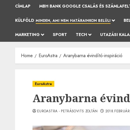
CÍMLAP
MBH BANK GOOGLE CSALÁS ÉS SZÁMLAFEL
KÜLFÖLD
BE
MINDEN, AMI NEM HATÁRAINKON BELÜLI
MARKETING
SPORT
TECH
UTAZÁSI KAL
Home
EuroAstra
Aranybarna évindító-inspiráció
EuroAstra
Aranybarna évindí
EUROASTRA - PETRÁSOVITS ZOLTÁN
2018.FEBRUÁR