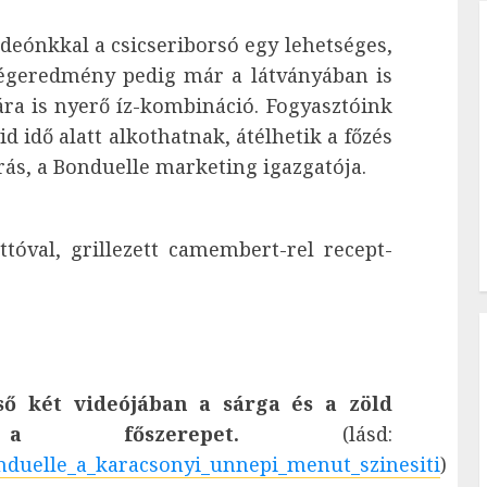
deónkkal a csicseriborsó egy lehetséges,
 végeredmény pedig már a látványában is
ára is nyerő íz-kombináció. Fogyasztóink
d idő alatt alkothatnak, átélhetik a főzés
rás, a Bonduelle marketing igazgatója.
ttóval, grillezett camembert-rel recept-
ő két videójában a sárga és a zöld
a főszerepet.
(lásd:
bonduelle_a_karacsonyi_unnepi_menut_szinesiti
)