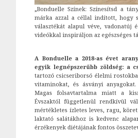
„Bonduelle Színek: Színesítsd a tá
márka azzal a céllal indított, hogy 
választékát alapul véve, vadonatúj é
videókkal inspiráljon az egészséges t
A Bonduelle a 2018-as évet arany
egyik legnépszerűbb zöldség: a c
tartozó csicseriborsó élelmi rostokb
vitaminokat, és ásványi anyagokat.
Magas folsavtartalma miatt a kis
Évszaktól függetlenül rendkívül vál
mértékletes ízletes leves, ragu, köret
laktató salátákhoz is kedvenc alapan
érzékenyek diétájának fontos összetev