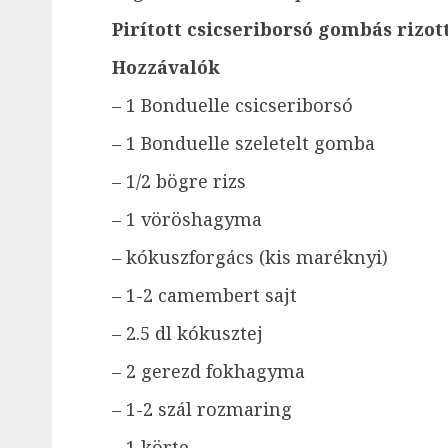
Pirított csicseriborsó gombás rizot
Hozzávalók
– 1 Bonduelle csicseriborsó
– 1 Bonduelle szeletelt gomba
– 1/2 bögre rizs
– 1 vöröshagyma
– kókuszforgács (kis maréknyi)
– 1-2 camembert sajt
– 2.5 dl kókusztej
– 2 gerezd fokhagyma
– 1-2 szál rozmaring
– 1 körte