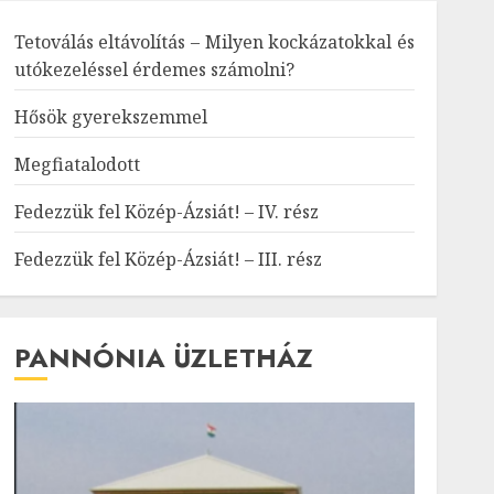
Tetoválás eltávolítás – Milyen kockázatokkal és
utókezeléssel érdemes számolni?
Hősök gyerekszemmel
Megfiatalodott
Fedezzük fel Közép-Ázsiát! – IV. rész
Fedezzük fel Közép-Ázsiát! – III. rész
PANNÓNIA ÜZLETHÁZ