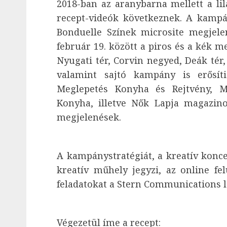
2018-ban az aranybarna mellett a lil
recept-videók következnek. A kampá
Bonduelle Színek microsite megjelen
február 19. között a piros és a kék 
Nyugati tér, Corvin negyed, Deák tér,
valamint sajtó kampány is erősí
Meglepetés Konyha és Rejtvény, 
Konyha, illetve Nők Lapja magazino
megjelenések.
A kampánystratégiát, a kreatív konce
kreatív műhely jegyzi, az online fel
feladatokat a Stern Communications lá
Végezetül íme a recept: