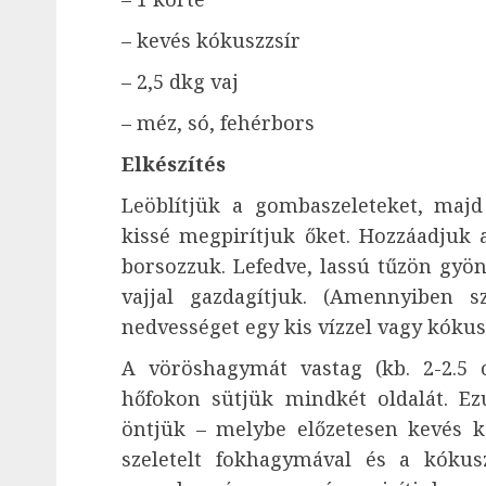
– kevés kókuszzsír
– 2,5 dkg vaj
– méz, só, fehérbors
Elkészítés
Leöblítjük a gombaszeleteket, maj
kissé megpirítjuk őket. Hozzáadjuk a 
borsozzuk. Lefedve, lassú tűzön gyö
vajjal gazdagítjuk. (Amennyiben s
nedvességet egy kis vízzel vagy kókusz
A vöröshagymát vastag (kb. 2-2.5 
hőfokon sütjük mindkét oldalát. Ez
öntjük – melybe előzetesen kevés k
szeletelt fokhagymával és a kókusz