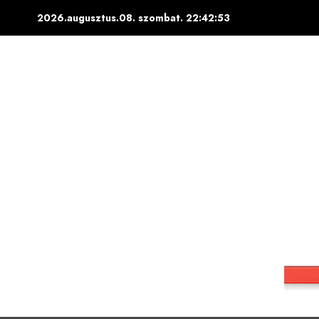
Skip
2026.augusztus.08. szombat.
22:42:54
to
content