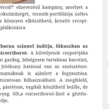
nyérod!” elnevezésű kampány, amelyet a
sokszínűségét, termék-portfóliója széles
s könnyen elkészíthető, kreatív recept-
áplálkozásra.
barna színnel indítja, fókuszban az
sicseriborsó.
A hüvelyesek csoportjába
an gazdag, bőségesen tartalmaz karotint,
 Jótékony hatással van az emésztésre.
mamáknak is ajánlott a fogyasztása.
tozatosan felhasználható. A megfelelő,
, pástétom, vagdalt készíthető belőle, de
yag. Sőt,a csicseriborsó-liszt a glutén-
ője.