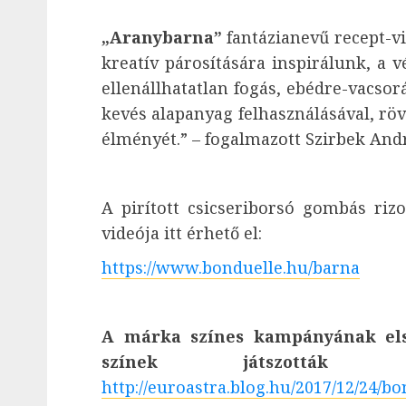
„Aranybarna”
fantázianevű recept-vi
kreatív párosítására inspirálunk, a
ellenállhatatlan fogás, ebédre-vacsor
kevés alapanyag felhasználásával, rövi
élményét.” – fogalmazott Szirbek And
A pirított csicseriborsó gombás rizo
videója itt érhető el:
https://www.bonduelle.hu/barna
A márka színes kampányának els
színek játszották 
http://euroastra.blog.hu/2017/12/24/