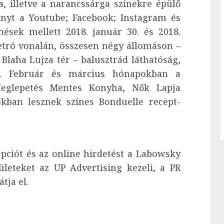
a, illetve a narancssárga színekre épülő
nyt a Youtube; Facebook; Instagram és
ések mellett 2018. január 30. és 2018.
metró vonalán, összesen négy állomáson –
 Blaha Lujza tér – balusztrád láthatóság,
ti. Február és március hónapokban a
Meglepetés Mentes Konyha, Nők Lapja
kban lesznek színes Bonduelle recept-
pciót és az online hirdetést a Labowsky
ületeket az UP Advertising kezeli, a PR
tja el.