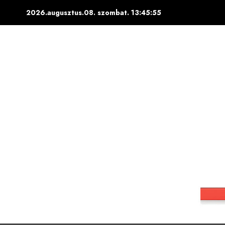
Skip
2026.augusztus.08. szombat.
13:45:56
to
content