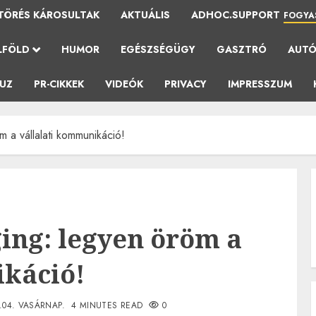
TÖRÉS KÁROSULTAK
AKTUÁLIS
ADHOC.SUPPORT
FOGYA
LFÖLD
HUMOR
EGÉSZSÉGÜGY
GASZTRÓ
AUT
AUZ
PR-CIKKEK
VIDEÓK
PRIVACY
IMPRESSZUM
 a vállalati kommunikáció!
ing: legyen öröm a
ikáció!
.04. VASÁRNAP.
4 MINUTES READ
0