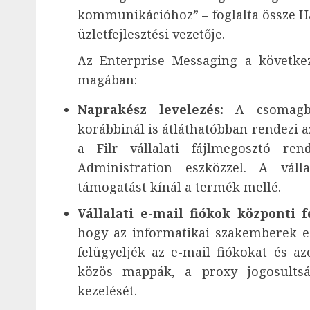
kommunikációhoz” – foglalta össze Ha
üzletfejlesztési vezetője.
Az Enterprise Messaging a következ
magában:
Naprakész levelezés:
A csomagba
korábbinál is átláthatóbban rendezi a
a Filr vállalati fájlmegosztó r
Administration eszközzel. A vál
támogatást kínál a termék mellé.
Vállalati e-mail fiókok központi f
hogy az informatikai szakemberek e
felügyeljék az e-mail fiókokat és azo
közös mappák, a proxy jogosultsá
kezelését.