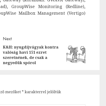
ad), GroupWise Monitoring (Redline),
roupWise Mailbox Management (Vertigo)
Next
K&H: nyugdíjvágyak kontra
Previous
valóság havi 151 ezret
Next
szeretnének, de csak a
post:
post:
negyedük spórol
ező mezőket
*
karakterrel jelöltük