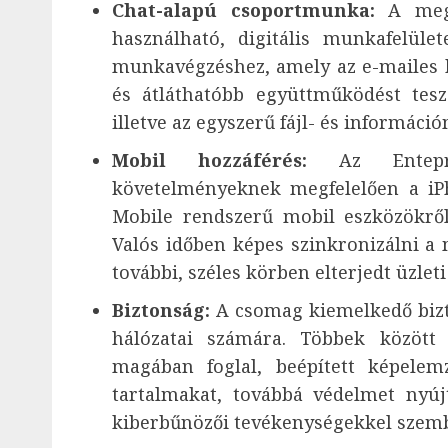
Chat-alapú csoportmunka:
A mego
használható, digitális munkafelül
munkavégzéshez, amely az e-mailes
és átláthatóbb együttműködést tesz
illetve az egyszerű fájl- és informáci
Mobil hozzáférés:
Az Entepri
követelményeknek megfelelően a iP
Mobile rendszerű mobil eszközökről
Valós időben képes szinkronizálni a 
további, széles körben elterjedt üzlet
Biztonság:
A csomag kiemelkedő bizto
hálózatai számára. Többek között
magában foglal, beépített képelem
tartalmakat, továbbá védelmet nyú
kiberbűnözői tevékenységekkel szem