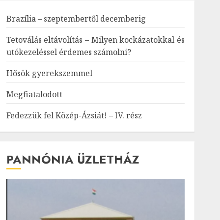
Brazília – szeptembertől decemberig
Tetoválás eltávolítás – Milyen kockázatokkal és
utókezeléssel érdemes számolni?
Hősök gyerekszemmel
Megfiatalodott
Fedezzük fel Közép-Ázsiát! – IV. rész
PANNÓNIA ÜZLETHÁZ