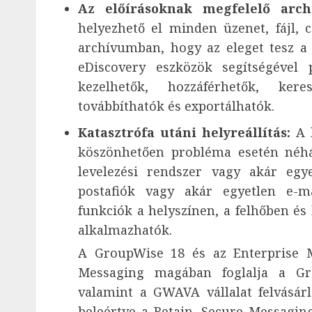
Az előírásoknak megfelelő archi
helyezhető el minden üzenet, fájl, 
archívumban, hogy az eleget tesz a 
eDiscovery eszközök segítségével 
kezelhetők, hozzáférhetők, kere
továbbíthatók és exportálhatók.
Katasztrófa utáni helyreállítás:
A b
köszönhetően probléma esetén néhány
levelezési rendszer vagy akár egy
postafiók vagy akár egyetlen e-mai
funkciók a helyszínen, a felhőben és
alkalmazhatók.
A GroupWise 18 és az Enterprise M
Messaging magában foglalja a Gr
valamint a GWAVA vállalat felvásárl
beleértve a Retain, Secure Messagi