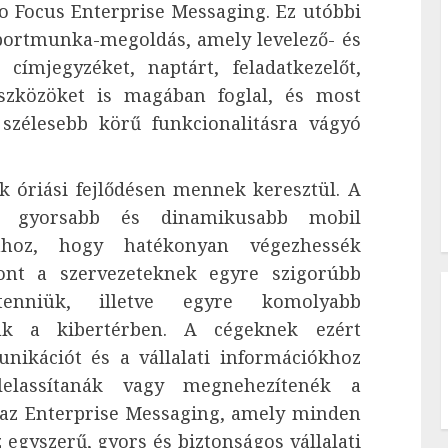
o Focus Enterprise Messaging. Ez utóbbi
soportmunka-megoldás, amely levelező- és
címjegyzéket, naptárt, feladatkezelőt,
szközöket is magában foglal, és most
a szélesebb körű funkcionalitásra vágyó
 óriási fejlődésen mennek keresztül. A
yre gyorsabb és dinamikusabb mobil
hoz, hogy hatékonyan végezhessék
ont a szervezeteknek egyre szigorúbb
tenniük, illetve egyre komolyabb
iük a kibertérben. A cégeknek ezért
nikációt és a vállalati információkhoz
lelassítanák vagy megnehezítenék a
 az Enterprise Messaging, amely minden
egyszerű, gyors és biztonságos vállalati