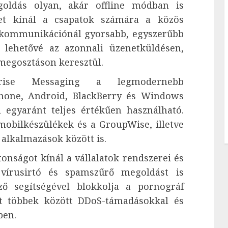
ldás olyan, akár offline módban is
etet kínál a csapatok számára a közös
 kommunikációnál gyorsabb, egyszerűbb
 lehetővé az azonnali üzenetküldésen,
ómegosztáson keresztül.
se Messaging a legmodernebb
hone, Android, BlackBerry és Windows
 egyaránt teljes értékűen használható.
mobilkészülékek és a GroupWise, illetve
i alkalmazások között is.
nságot kínál a vállalatok rendszerei és
 vírusirtó és spamszűrő megoldást is
ző segítségével blokkolja a pornográf
jt többek között DDoS-támadásokkal és
ben.