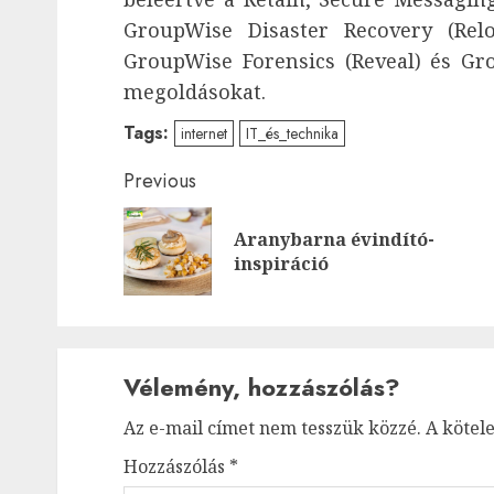
GroupWise Disaster Recovery (Relo
GroupWise Forensics (Reveal) és G
megoldásokat.
Tags:
internet
IT_és_technika
Post
Previous
navigation
Aranybarna évindító-
inspiráció
Vélemény, hozzászólás?
Az e-mail címet nem tesszük közzé.
A kötel
Hozzászólás
*