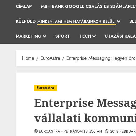
CÍMLAP
MBH BANK GOOGLE CSALÁS ÉS SZÁMLAFEL
KÜLFÖLD
BE
MINDEN, AMI NEM HATÁRAINKON BELÜLI
MARKETING
SPORT
TECH
UTAZÁSI KAL
Home
EuroAstra
Enterprise Messaging: legyen öröm
EuroAstra
Enterprise Messag
vállalati kommun
EUROASTRA - PETRÁSOVITS ZOLTÁN
2018.FEBRUÁR