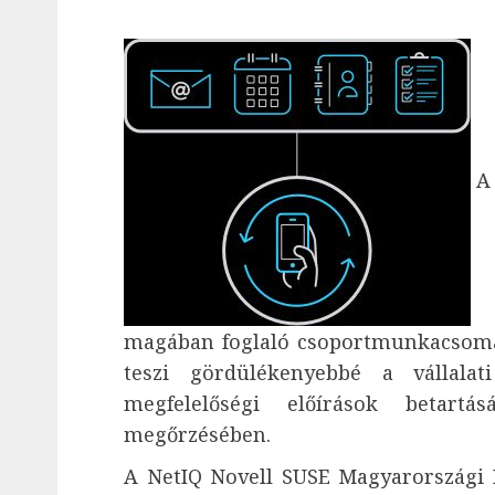
A
magában foglaló csoportmunkacsomag
teszi gördülékenyebbé a vállala
megfelelőségi előírások betart
megőrzésében.
A NetIQ Novell SUSE Magyarországi K