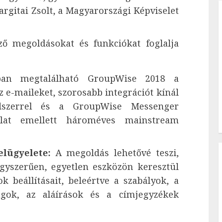
rgitai Zsolt, a Magyarországi Képviselet
ő megoldásokat és funkciókat foglalja
n megtalálható GroupWise 2018 a
z e-maileket, szorosabb integrációt kínál
endszerrel és a GroupWise Messenger
lalat emellett hároméves mainstream
elügyelete:
A megoldás lehetővé teszi,
gyszerűen, egyetlen eszközön keresztül
k beállításait, beleértve a szabályok, a
gok, az aláírások és a címjegyzékek