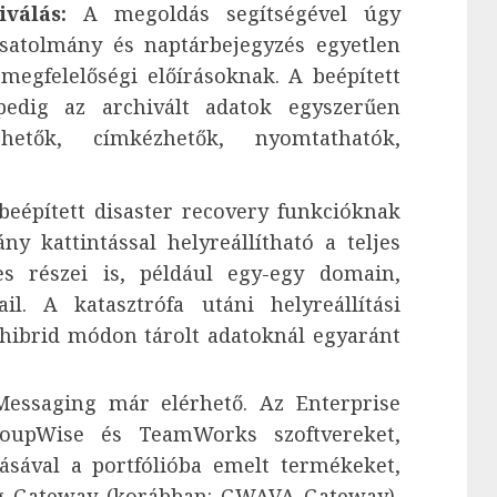
válás:
A megoldás segítségével úgy
csatolmány és naptárbejegyzés egyetlen
megfelelőségi előírásoknak. A beépített
pedig az archivált adatok egyszerűen
shetők, címkézhetők, nyomtathatók,
eépített disaster recovery funkcióknak
 kattintással helyreállítható a teljes
es részei is, például egy-egy domain,
l. A katasztrófa utáni helyreállítási
 hibrid módon tárolt adatoknál egyaránt
essaging már elérhető. Az Enterprise
oupWise és TeamWorks szoftvereket,
ásával a portfólióba emelt termékeket,
ng Gateway (korábban: GWAVA Gateway),