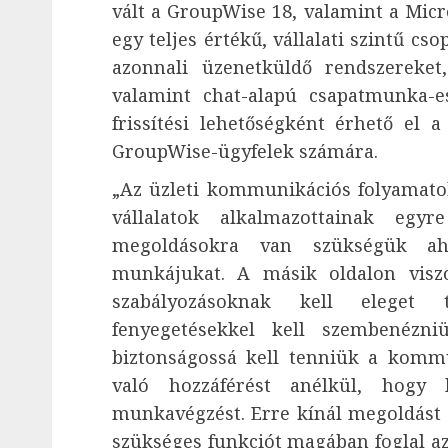
vált a GroupWise 18, valamint a Micr
egy teljes értékű, vállalati szintű c
azonnali üzenetküldő rendszereket, 
valamint chat-alapú csapatmunka-e
frissítési lehetőségként érhető el 
GroupWise-ügyfelek számára.
„Az üzleti kommunikációs folyamatok
vállalatok alkalmazottainak eg
megoldásokra van szükségük ah
munkájukat. A másik oldalon visz
szabályozásoknak kell eleget 
fenyegetésekkel kell szembenézn
biztonságossá kell tenniük a kommu
való hozzáférést anélkül, hogy 
munkavégzést. Erre kínál megoldást
szükséges funkciót magában foglal az 