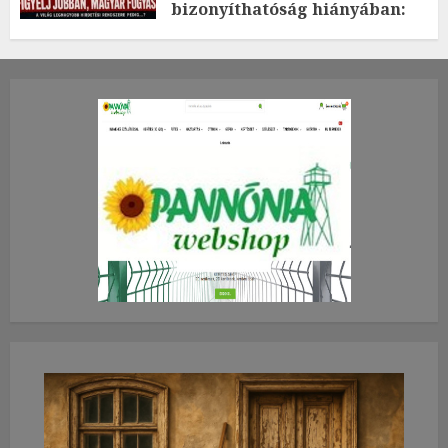
bizonyíthatóság hiányában:
TE mit gondolsz erről?
2026.JÚLIUS.23. CSÜTÖRTÖK.
0
0