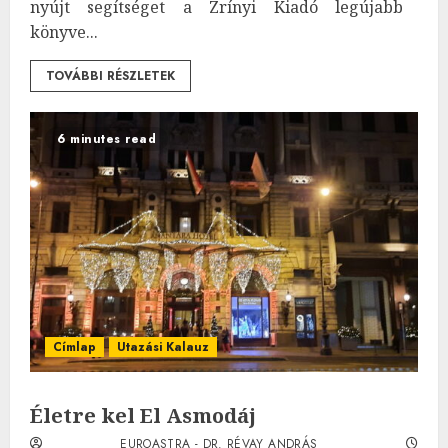
nyújt segítséget a Zrínyi Kiadó legújabb
könyve...
TOVÁBBI RÉSZLETEK
6 minutes read
Címlap
Utazási Kalauz
Életre kel El Asmodáj
EUROASTRA - DR. RÉVAY ANDRÁS