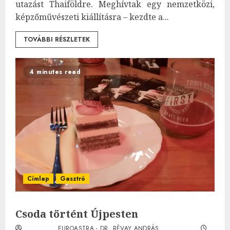
utazást Thaiföldre. Meghívtak egy nemzetközi,
képzőművészeti kiállításra – kezdte a...
TOVÁBBI RÉSZLETEK
4 minutes read
Címlap
Gasztró
Csoda történt Újpesten
EUROASTRA - DR. RÉVAY ANDRÁS