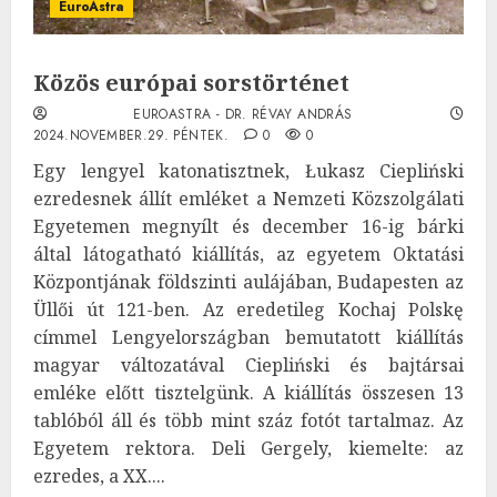
EuroAstra
Közös európai sorstörténet
EUROASTRA - DR. RÉVAY ANDRÁS
2024.NOVEMBER.29. PÉNTEK.
0
0
Egy lengyel katonatisztnek, Łukasz Ciepliński
ezredesnek állít emléket a Nemzeti Közszolgálati
Egyetemen megnyílt és december 16-ig bárki
által látogatható kiállítás, az egyetem Oktatási
Központjának földszinti aulájában, Budapesten az
Üllői út 121-ben. Az eredetileg Kochaj Polskę
címmel Lengyelországban bemutatott kiállítás
magyar változatával Ciepliński és bajtársai
emléke előtt tisztelgünk. A kiállítás összesen 13
tablóból áll és több mint száz fotót tartalmaz. Az
Egyetem rektora. Deli Gergely, kiemelte: az
ezredes, a XX....