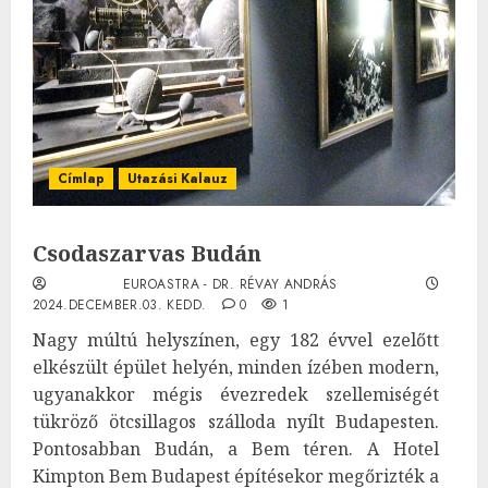
Címlap
Utazási Kalauz
Csodaszarvas Budán
EUROASTRA - DR. RÉVAY ANDRÁS
2024.DECEMBER.03. KEDD.
0
1
Nagy múltú helyszínen, egy 182 évvel ezelőtt
elkészült épület helyén, minden ízében modern,
ugyanakkor mégis évezredek szellemiségét
tükröző ötcsillagos szálloda nyílt Budapesten.
Pontosabban Budán, a Bem téren. A Hotel
Kimpton Bem Budapest építésekor megőrizték a