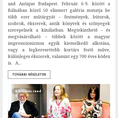
and Antique Budapest. Február 6-9. között a
Bálnában közel 50 elismert galéria mutatja be
több ezer műtárgyát – festmények, bútorok,
szobrok, ékszerek, antik könyvek és szőnyegek
szerepelnek a kínálatban. Megtekinthető – és
megvásárolható – többek között a magyar
impresszionizmus egyik kiemelkedő alkotása,
vagy a legkeresettebb kortárs festő műve,
különleges ékszerek, valamint egy 700 éves kódex
is. A...
TOVÁBBI RÉSZLETEK
6 minutes read