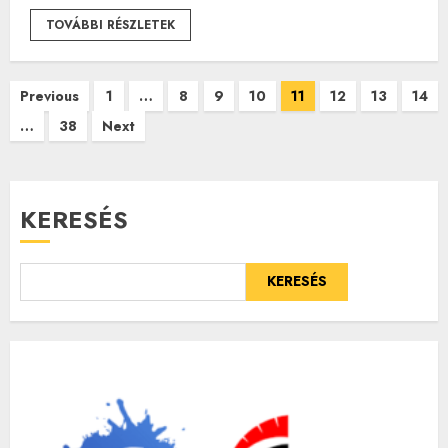
TOVÁBBI RÉSZLETEK
Bejegyzések
Previous
1
…
8
9
10
11
12
13
14
…
38
Next
lapozása
KERESÉS
KERESÉS