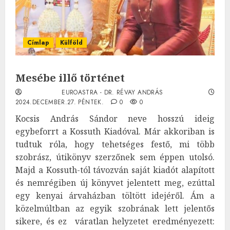
Címlap
Külföld
Mesébe illő történet
EUROASTRA - DR. RÉVAY ANDRÁS
2024.DECEMBER.27. PÉNTEK.
0
0
Kocsis András Sándor neve hosszú ideig
egybeforrt a Kossuth Kiadóval. Már akkoriban is
tudtuk róla, hogy tehetséges festő, mi több
szobrász, útikönyv szerzőnek sem éppen utolsó.
Majd a Kossuth-tól távozván saját kiadót alapított
és nemrégiben új könyvet jelentett meg, ezúttal
egy kenyai árvaházban töltött idejéről. Ám a
közelmúltban az egyik szobrának lett jelentős
sikere, és ez váratlan helyzetet eredményezett: