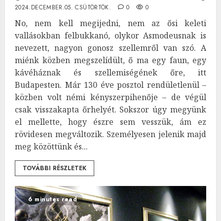
2024.DECEMBER.05. CSÜTÖRTÖK.
0
0
No, nem kell megijedni, nem az ősi keleti
vallásokban felbukkanó, olykor Asmodeusnak is
nevezett, nagyon gonosz szellemről van szó. A
miénk közben megszelídült, ő ma egy faun, egy
kávéháznak és szellemiségének őre, itt
Budapesten. Már 130 éve posztol rendületlenül –
közben volt némi kényszerpihenője – de végül
csak visszakapta őrhelyét. Sokszor úgy megyünk
el mellette, hogy észre sem vesszük, ám ez
rövidesen megváltozik. Személyesen jelenik majd
meg közöttünk és...
TOVÁBBI RÉSZLETEK
6 minutes read