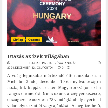
Címlap
Gasztró
Utazás az ízek világában
EUROASTRA - DR. RÉVAY ANDRÁS
2024.DECEMBER.12. CSÜTÖRTÖK.
0
1
A világ leginkább mértékadó étteremkalauza, a
Michelin Guide, december 10-én nyilvánosságra
hozta, kik kapják az idén Magyarországon ezt a
rangos elismerést. Nincs okunk a szégyenkezésre,
országszerte összesen 78 vendéglátóhely nyerte el
valamelyik szintjét vagy ajánlását. A megfizethető,