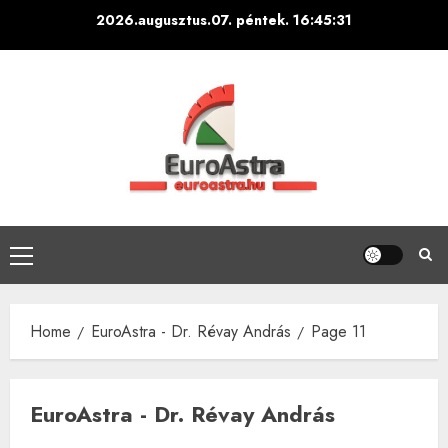
Skip
2026.augusztus.07. péntek.
16:45:33
to
content
Primary
Menu
Home
EuroAstra - Dr. Révay András
Page 11
EuroAstra - Dr. Révay András