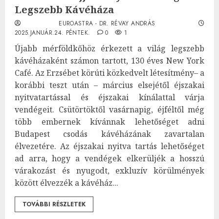
Legszebb Kávéháza
EUROASTRA - DR. RÉVAY ANDRÁS
2025.JANUÁR.24. PÉNTEK.
0
1
Újabb mérföldkőhöz érkezett a világ legszebb
kávéházaként számon tartott, 130 éves New York
Café. Az Erzsébet körúti közkedvelt létesítmény– a
korábbi teszt után – március elsejétől éjszakai
nyitvatartással és éjszakai kínálattal várja
vendégeit. Csütörtöktől vasárnapig, éjféltől még
több embernek kívánnak lehetőséget adni
Budapest csodás kávéházának zavartalan
élvezetére. Az éjszakai nyitva tartás lehetőséget
ad arra, hogy a vendégek elkerüljék a hosszú
várakozást és nyugodt, exkluzív körülmények
között élvezzék a kávéház...
TOVÁBBI RÉSZLETEK