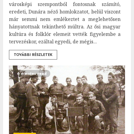
városképi szempontból fontosnak számító,
eredeti, Dunára néző homlokzatot, belül viszont
már semmi nem emlékeztet a meglehetősen
hányatottnak tekinthető múltra. Az ősi magyar
kultúra és folklór elemeit vették figyelembe a
tervezéskor, ezáltal egyedi, de mégis...
TOVÁBBI RÉSZLETEK
6 minutes read