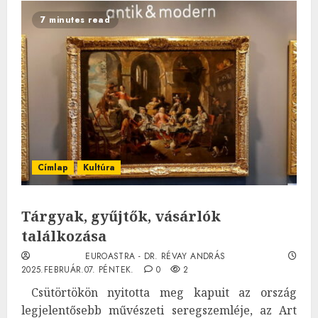
7 minutes read
Címlap
Kultúra
Tárgyak, gyűjtők, vásárlók
találkozása
EUROASTRA - DR. RÉVAY ANDRÁS
2025.FEBRUÁR.07. PÉNTEK.
0
2
Csütörtökön nyitotta meg kapuit az ország
legjelentősebb művészeti seregszemléje, az Art