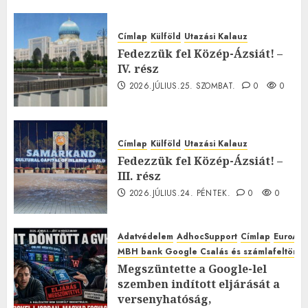
Címlap
Külföld
Utazási Kalauz
Fedezzük fel Közép-Ázsiát! –
IV. rész
2026.JÚLIUS.25. SZOMBAT.
0
0
Címlap
Külföld
Utazási Kalauz
Fedezzük fel Közép-Ázsiát! –
III. rész
2026.JÚLIUS.24. PÉNTEK.
0
0
Adatvédelem
AdhocSupport
Címlap
EuroAst
MBH bank Google Csalás és számlafeltörés 
Megszüntette a Google-lel
szemben indított eljárását a
versenyhatóság,