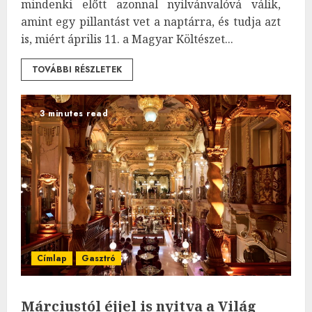
mindenki előtt azonnal nyilvánvalóvá válik,
amint egy pillantást vet a naptárra, és tudja azt
is, miért április 11. a Magyar Költészet...
TOVÁBBI RÉSZLETEK
3 minutes read
Címlap
Gasztró
Márciustól éjjel is nyitva a Világ