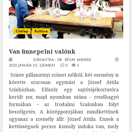
Címlap
Kultúra
Van ünnepelni valónk
EUROASTRA - DR. RÉVAY ANDRÁS
2025.JANUÁR.25. SZOMBAT.
0
3
Szinte pillanatnyi szünet nélkül, két esemény is
követte szorosan egymást a József Attila
Színházban. Előszőr egy sajtótájékoztatóra
került sor, majd nyomban utána – rendhagyó
formában – az Irodalmi Szalonban folyt
beszélgetés. A középpontjában mindkettőnek
ugyanaz a személy állt: József Attila. Ennek a
kettősségnek persze komoly indoka van, mely