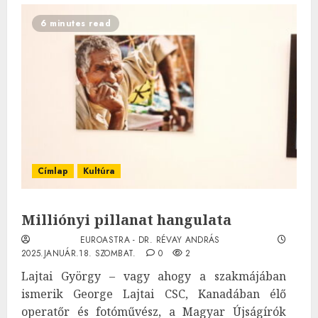
6 minutes read
Címlap
Kultúra
Milliónyi pillanat hangulata
EUROASTRA - DR. RÉVAY ANDRÁS
2025.JANUÁR.18. SZOMBAT.
0
2
Lajtai György – vagy ahogy a szakmájában
ismerik George Lajtai CSC, Kanadában élő
operatőr és fotóművész, a Magyar Újságírók