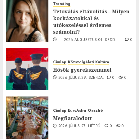
Trending
Tetoválás eltávolítás – Milyen
kockázatokkal és
utókezeléssel érdemes
számolni?
2026.AUGUSZTUS.04. KEDD.
0
0
Címlap
Közszolgálati
Kultúra
Hősök gyerekszemmel
2026.JÚLIUS.29. SZERDA.
0
0
Címlap
EuroAstra
Gasztró
Megfiatalodott
2026.JÚLIUS.27. HÉTFŐ.
0
0