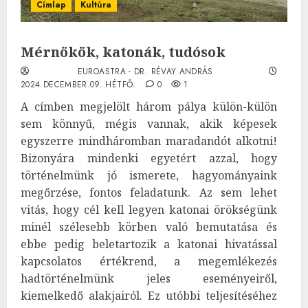
Címlap
Kultúra
Mérnökök, katonák, tudósok
EUROASTRA - DR. RÉVAY ANDRÁS
2024.DECEMBER.09. HÉTFŐ.
0
1
A címben megjelölt három pálya külön-külön
sem könnyű, mégis vannak, akik képesek
egyszerre mindháromban maradandót alkotni!
Bizonyára mindenki egyetért azzal, hogy
történelmünk jó ismerete, hagyományaink
megőrzése, fontos feladatunk. Az sem lehet
vitás, hogy cél kell legyen katonai örökségünk
minél szélesebb körben való bemutatása és
ebbe pedig beletartozik a katonai hivatással
kapcsolatos értékrend, a megemlékezés
hadtörténelmünk jeles eseményeiről,
kiemelkedő alakjairól. Ez utóbbi teljesítéséhez