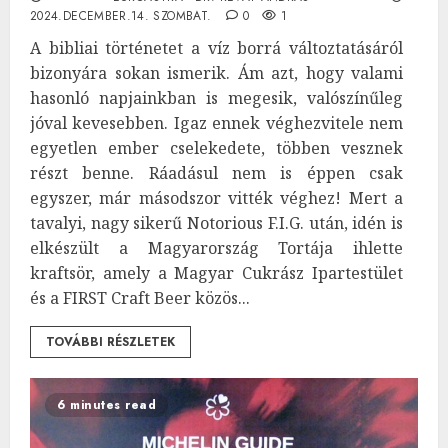
2024.DECEMBER.14. SZOMBAT.
0
1
A bibliai történetet a víz borrá változtatásáról
bizonyára sokan ismerik. Ám azt, hogy valami
hasonló napjainkban is megesik, valószínűleg
jóval kevesebben. Igaz ennek véghezvitele nem
egyetlen ember cselekedete, többen vesznek
részt benne. Ráadásul nem is éppen csak
egyszer, már másodszor vitték véghez! Mert a
tavalyi, nagy sikerű Notorious F.I.G. után, idén is
elkészült a Magyarország Tortája ihlette
kraftsör, amely a Magyar Cukrász Ipartestület
és a FIRST Craft Beer közös...
TOVÁBBI RÉSZLETEK
6 minutes read