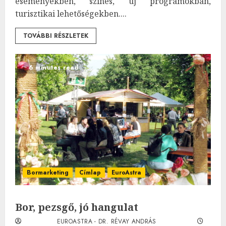
eseményekben, színes, új programokban,
turisztikai lehetőségekben....
TOVÁBBI RÉSZLETEK
6 minutes read
Bormarketing
Címlap
EuroAstra
Bor, pezsgő, jó hangulat
EUROASTRA - DR. RÉVAY ANDRÁS