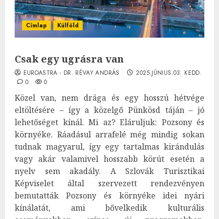
Címlap
Külföld
Csak egy ugrásra van
EUROASTRA - DR. RÉVAY ANDRÁS
2025.JÚNIUS.03. KEDD.
0
0
Közel van, nem drága és egy hosszú hétvége
eltöltésére – így a közelgő Pünkösd táján – jó
lehetőséget kínál. Mi az? Eláruljuk: Pozsony és
környéke. Ráadásul arrafelé még mindig sokan
tudnak magyarul, így egy tartalmas kirándulás
vagy akár valamivel hosszabb körút esetén a
nyelv sem akadály. A Szlovák Turisztikai
Képviselet által szervezett rendezvényen
bemutatták Pozsony és környéke idei nyári
kínálatát, ami bővelkedik kulturális