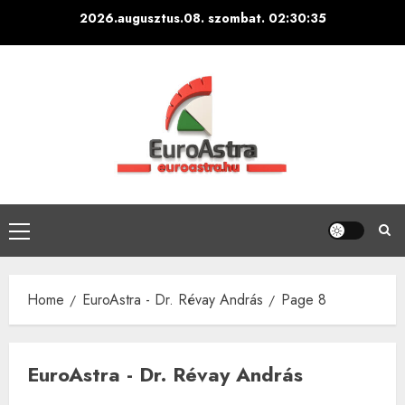
Skip
2026.augusztus.08. szombat.
02:30:36
to
content
Primary
Menu
Home
EuroAstra - Dr. Révay András
Page 8
EuroAstra - Dr. Révay András