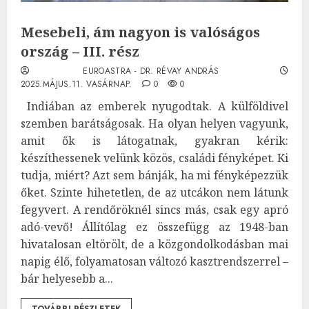
Mesebeli, ám nagyon is valóságos
ország – III. rész
EUROASTRA - DR. RÉVAY ANDRÁS
2025.MÁJUS.11. VASÁRNAP.
0
0
Indiában az emberek nyugodtak. A külföldivel
szemben barátságosak. Ha olyan helyen vagyunk,
amit ők is látogatnak, gyakran kérik:
készíthessenek velünk közös, családi fényképet. Ki
tudja, miért? Azt sem bánják, ha mi fényképezzük
őket. Szinte hihetetlen, de az utcákon nem látunk
fegyvert. A rendőröknél sincs más, csak egy apró
adó-vevő! Állítólag ez összefügg az 1948-ban
hivatalosan eltörölt, de a közgondolkodásban mai
napig élő, folyamatosan változó kasztrendszerrel –
bár helyesebb a...
TOVÁBBI RÉSZLETEK