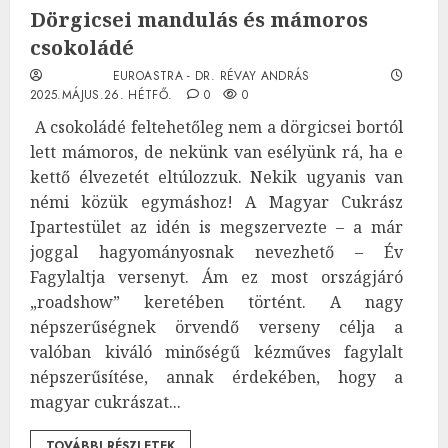
Dörgicsei mandulás és mámoros
csokoládé
EUROASTRA - DR. RÉVAY ANDRÁS
2025.MÁJUS.26. HÉTFŐ.
0
0
A csokoládé feltehetőleg nem a dörgicsei bortól
lett mámoros, de nekünk van esélyünk rá, ha e
kettő élvezetét eltúlozzuk. Nekik ugyanis van
némi közük egymáshoz! A Magyar Cukrász
Ipartestület az idén is megszervezte – a már
joggal hagyományosnak nevezhető – Év
Fagylaltja versenyt. Ám ez most országjáró
„roadshow” keretében történt. A nagy
népszerűségnek örvendő verseny célja a
valóban kiváló minőségű kézműves fagylalt
népszerűsítése, annak érdekében, hogy a
magyar cukrászat...
TOVÁBBI RÉSZLETEK