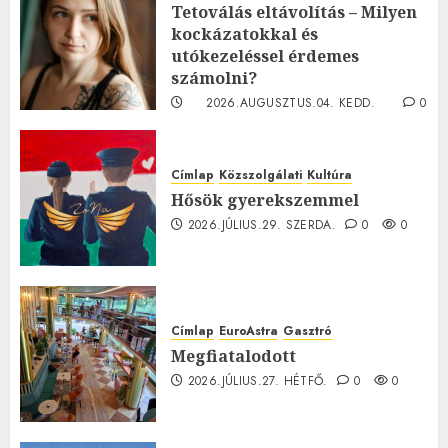
Tetoválás eltávolítás – Milyen
kockázatokkal és
utókezeléssel érdemes
számolni?
2026.AUGUSZTUS.04. KEDD.
0
0
Címlap
Közszolgálati
Kultúra
Hősök gyerekszemmel
2026.JÚLIUS.29. SZERDA.
0
0
Címlap
EuroAstra
Gasztró
Megfiatalodott
2026.JÚLIUS.27. HÉTFŐ.
0
0