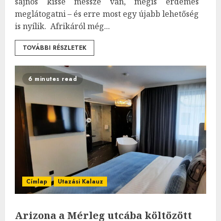
sajnos kissé messze van, mégis érdemes
meglátogatni – és erre most egy újabb lehetőség
is nyílik. Afrikáról még...
TOVÁBBI RÉSZLETEK
6 minutes read
Címlap
Utazási Kalauz
Arizona a Mérleg utcába költözött