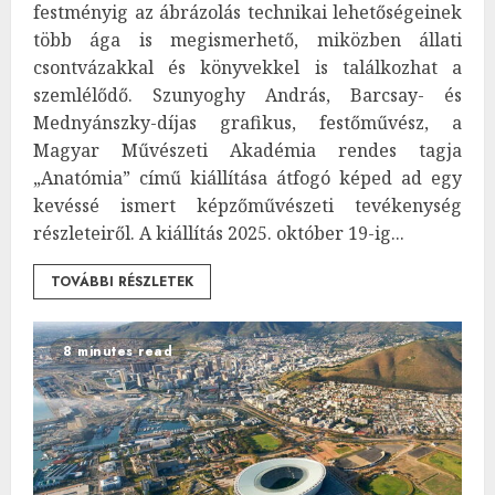
festményig az ábrázolás technikai lehetőségeinek
több ága is megismerhető, miközben állati
csontvázakkal és könyvekkel is találkozhat a
szemlélődő. Szunyoghy András, Barcsay- és
Mednyánszky-díjas grafikus, festőművész, a
Magyar Művészeti Akadémia rendes tagja
„Anatómia” című kiállítása átfogó képed ad egy
kevéssé ismert képzőművészeti tevékenység
részleteiről. A kiállítás 2025. október 19-ig...
TOVÁBBI RÉSZLETEK
8 minutes read