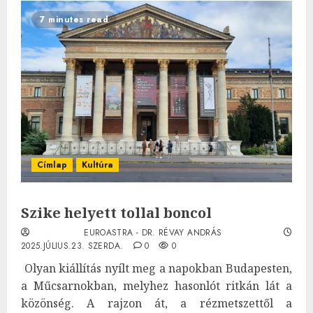
7 minutes read
Címlap
Kultúra
Szike helyett tollal boncol
EUROASTRA - DR. RÉVAY ANDRÁS
2025.JÚLIUS.23. SZERDA.
0
0
Olyan kiállítás nyílt meg a napokban Budapesten,
a Műcsarnokban, melyhez hasonlót ritkán lát a
közönség. A rajzon át, a rézmetszettől a