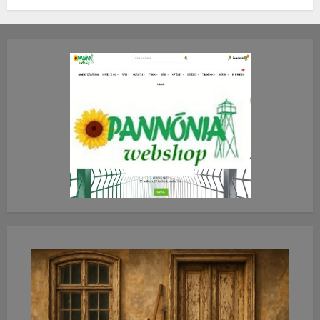
TE mit gondolsz erről?
2026.JÚLIUS.23. CSÜTÖRTÖK.
0
0