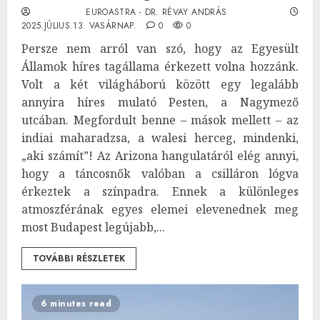
EUROASTRA - DR. RÉVAY ANDRÁS
2025.JÚLIUS.13. VASÁRNAP.
0
0
Persze nem arról van szó, hogy az Egyesült
Államok híres tagállama érkezett volna hozzánk.
Volt a két világháború között egy legalább
annyira híres mulató Pesten, a Nagymező
utcában. Megfordult benne – mások mellett – az
indiai maharadzsa, a walesi herceg, mindenki,
„aki számít”! Az Arizona hangulatáról elég annyi,
hogy a táncosnők valóban a csilláron lógva
érkeztek a színpadra. Ennek a különleges
atmoszférának egyes elemei elevenednek meg
most Budapest legújabb,...
TOVÁBBI RÉSZLETEK
6 minutes read