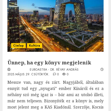
Címlap
Kultúra
Ünnep, ha egy könyv megjelenik
EUROASTRA - DR. RÉVAY ANDRÁS
2025.MÁJUS.29. CSÜTÖRTÖK.
0
0
Messze van, nagy és zárt. Nagyjából, általában
ennyit tud egy „nyugati” ember Kínáról és ez a
néhány szó még igaz is – bár ami az utolsó illeti,
már nem teljesen. Bizonyíték ez a könyv is, mely
most jelent meg a KAS Kiadónál. Szerzője, Kocsis