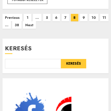
Bejegyzések
Previous
1
…
5
6
7
8
9
10
11
…
38
Next
lapozása
KERESÉS
KERESÉS