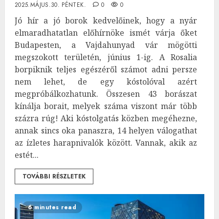
2025.MÁJUS.30. PÉNTEK.
0
0
Jó hír a jó borok kedvelőinek, hogy a nyár
elmaradhatatlan előhírnöke ismét várja őket
Budapesten, a Vajdahunyad vár mögötti
megszokott területén, június 1-ig. A Rosalia
borpiknik teljes egészéről számot adni persze
nem lehet, de egy kóstolóval azért
megpróbálkozhatunk. Összesen 43 borászat
kínálja borait, melyek száma viszont már több
százra rúg! Aki kóstolgatás közben megéhezne,
annak sincs oka panaszra, 14 helyen válogathat
az ízletes harapnivalók között. Vannak, akik az
estét...
TOVÁBBI RÉSZLETEK
6 minutes read