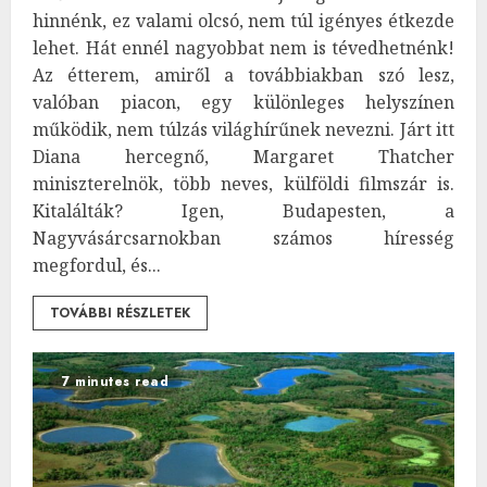
hinnénk, ez valami olcsó, nem túl igényes étkezde
lehet. Hát ennél nagyobbat nem is tévedhetnénk!
Az étterem, amiről a továbbiakban szó lesz,
valóban piacon, egy különleges helyszínen
működik, nem túlzás világhírűnek nevezni. Járt itt
Diana hercegnő, Margaret Thatcher
miniszterelnök, több neves, külföldi filmszár is.
Kitalálták? Igen, Budapesten, a
Nagyvásárcsarnokban számos híresség
megfordul, és...
TOVÁBBI RÉSZLETEK
7 minutes read