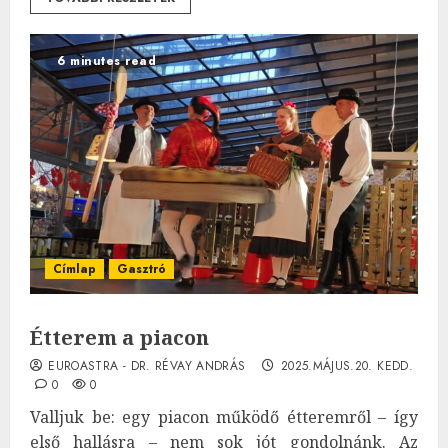
6 minutes read
Címlap
Gasztró
Étterem a piacon
EUROASTRA - DR. RÉVAY ANDRÁS
2025.MÁJUS.20. KEDD.
0
0
Valljuk be: egy piacon működő étteremről – így
első hallásra – nem sok jót gondolnánk. Az