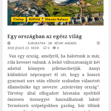
Címlap
Külföld
Utazási Kalauz
Egy országban az egész világ
EUROASTRA - DR. RÉVAY ANDRÁS
2025.JÚLIUS.22. KEDD.
0
0
Van egy ország, amelyről, ha halottunk is már,
róla keveset tudunk. A belső változatosságát két
adattal könnyen jellemezhetjük. Annyi
különböző népcsoport él ott, hogy a hosszú
gyarmati sors után először szabadon választott
államelnöke úgy nevezte: „szivárvány ország”.
Törvény által elfogadott hivatalos nyelvből
összesen tizenegyet használhatnak lakói!
Természeti szépségekben gazdag, bár tőlünk