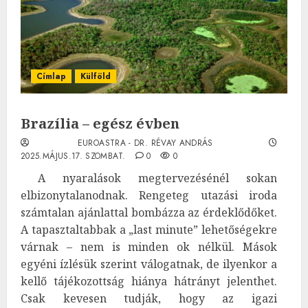
Címlap
Külföld
Brazília – egész évben
EUROASTRA - DR. RÉVAY ANDRÁS
2025.MÁJUS.17. SZOMBAT.
0
0
A nyaralások megtervezésénél sokan
elbizonytalanodnak. Rengeteg utazási iroda
számtalan ajánlattal bombázza az érdeklődőket.
A tapasztaltabbak a „last minute” lehetőségekre
várnak – nem is minden ok nélkül. Mások
egyéni ízlésük szerint válogatnak, de ilyenkor a
kellő tájékozottság hiánya hátrányt jelenthet.
Csak kevesen tudják, hogy az igazi