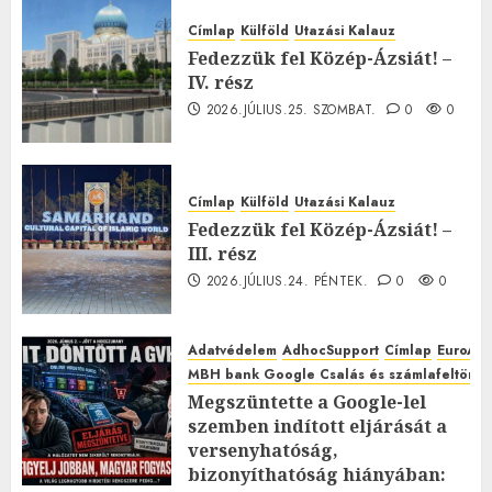
Címlap
Külföld
Utazási Kalauz
Fedezzük fel Közép-Ázsiát! –
IV. rész
2026.JÚLIUS.25. SZOMBAT.
0
0
Címlap
Külföld
Utazási Kalauz
Fedezzük fel Közép-Ázsiát! –
III. rész
2026.JÚLIUS.24. PÉNTEK.
0
0
Adatvédelem
AdhocSupport
Címlap
EuroAst
MBH bank Google Csalás és számlafeltörés 
Megszüntette a Google-lel
szemben indított eljárását a
versenyhatóság,
bizonyíthatóság hiányában: