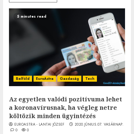
5 minutes read
Belföld
EuroAstra
Gazdaság
Tech
Az egyetlen valódi pozitívuma lehet
a koronavírusnak, ha végleg netre
költözik minden ügyintézés
EUROASTRA - LANTAI JÓZSEF
2020.JÚNIUS.07. VASÁRNAP.
0
0