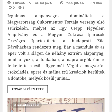
EUROASTRA - LANTAI JÓZSEF
2020.JÚNIUS.10. SZERDA.
0
1
Izgalmas alapanyagok domináltak a
Magyarország Cukormentes Tortája verseny első
zsűrizésén, melyet az Egy Csepp Figyelem
Alapítvány és a Magyar Cukrász Iparosok
Országos Ipartestülete a budapesti Zila
Kávéházban rendezett meg. Bár a mandula és az
eper volt a sláger, de néhány extrém alapanyag,
mint a yuzu, a tonkabab, a napraforgókrém is
felkeltette a zsűri figyelmét. Végül a mogyorós,
csokoládés, epres és málna ízű kreációk kerültek
a döntőbe, melyek közül június...
TOVÁBBI RÉSZLETEK
3 minutes read