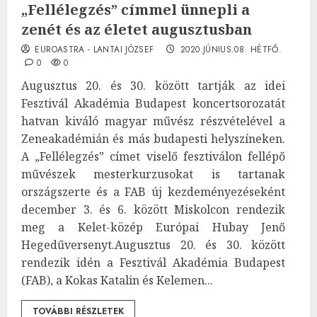
„Fellélegzés” címmel ünnepli a
zenét és az életet augusztusban
EUROASTRA - LANTAI JÓZSEF
2020.JÚNIUS.08. HÉTFŐ.
0
0
Augusztus 20. és 30. között tartják az idei
Fesztivál Akadémia Budapest koncertsorozatát
hatvan kiváló magyar művész részvételével a
Zeneakadémián és más budapesti helyszíneken.
A „Fellélegzés” címet viselő fesztiválon fellépő
művészek mesterkurzusokat is tartanak
országszerte és a FAB új kezdeményezéseként
december 3. és 6. között Miskolcon rendezik
meg a Kelet-közép Európai Hubay Jenő
Hegedűversenyt.Augusztus 20. és 30. között
rendezik idén a Fesztivál Akadémia Budapest
(FAB), a Kokas Katalin és Kelemen...
TOVÁBBI RÉSZLETEK