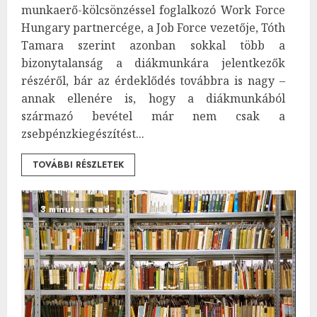
munkaerő-kölcsönzéssel foglalkozó Work Force
Hungary partnercége, a Job Force vezetője, Tóth
Tamara szerint azonban sokkal több a
bizonytalanság a diákmunkára jelentkezők
részéről, bár az érdeklődés továbbra is nagy –
annak ellenére is, hogy a diákmunkából
származó bevétel már nem csak a
zsebpénzkiegészítést...
TOVÁBBI RÉSZLETEK
3 minutes read