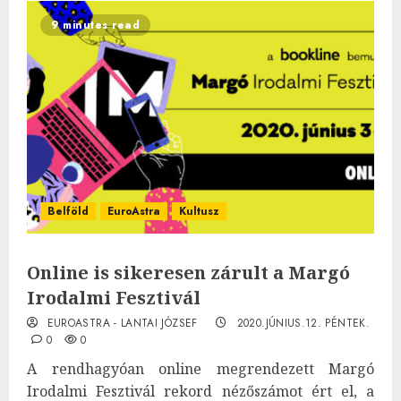
9 minutes read
Belföld
EuroAstra
Kultusz
Online is sikeresen zárult a Margó
Irodalmi Fesztivál
EUROASTRA - LANTAI JÓZSEF
2020.JÚNIUS.12. PÉNTEK.
0
0
A rendhagyóan online megrendezett Margó
Irodalmi Fesztivál rekord nézőszámot ért el, a