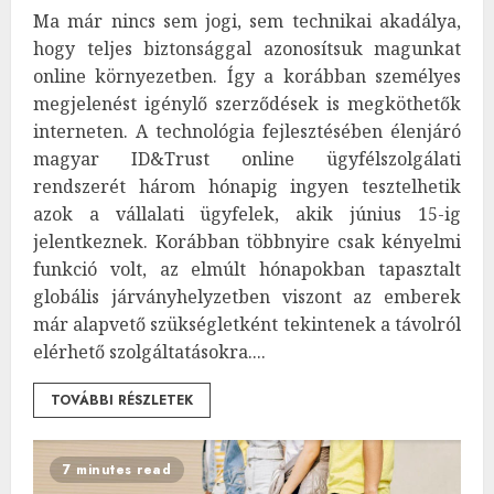
Ma már nincs sem jogi, sem technikai akadálya,
hogy teljes biztonsággal azonosítsuk magunkat
online környezetben. Így a korábban személyes
megjelenést igénylő szerződések is megköthetők
interneten. A technológia fejlesztésében élenjáró
magyar ID&Trust online ügyfélszolgálati
rendszerét három hónapig ingyen tesztelhetik
azok a vállalati ügyfelek, akik június 15-ig
jelentkeznek. Korábban többnyire csak kényelmi
funkció volt, az elmúlt hónapokban tapasztalt
globális járványhelyzetben viszont az emberek
már alapvető szükségletként tekintenek a távolról
elérhető szolgáltatásokra....
TOVÁBBI RÉSZLETEK
7 minutes read