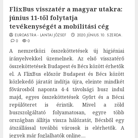
FlixBus visszatér a magyar utakra:
június 11-től folytatja
tevékenységét a mobilitási cég
EUROASTRA - LANTAI JÓZSEF
2020.JÚNIUS.10. SZERDA.
0
0
A nemzetközi összeköttetések új higiéniai
irányelvekkel üzemelnek. Az első visszatérő
összeköttetések Budapest és Bécs között érhetők
el. A FlixBus először Budapest és Bécs között
közlekedő járatát indítja újra, eleinte mindkét
fővárosból naponta 4-4 távolsági busz indul
majd, egyes összeköttetések Győrt és a Bécsi
repülőteret is érintik. Mivel a zöld
buszszolgáltató folyamatosan, egyre több
országban állítja vissza hálózatát, Bécsből egy
átszállással további városok is elérhetők. A
jegyek már foglalhatók online....