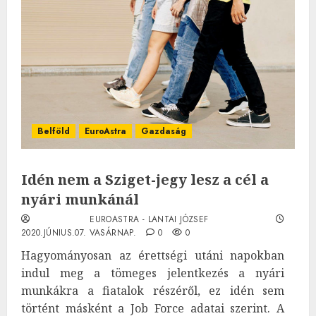
Belföld
EuroAstra
Gazdaság
Idén nem a Sziget-jegy lesz a cél a
nyári munkánál
EUROASTRA - LANTAI JÓZSEF
2020.JÚNIUS.07. VASÁRNAP.
0
0
Hagyományosan az érettségi utáni napokban
indul meg a tömeges jelentkezés a nyári
munkákra a fiatalok részéről, ez idén sem
történt másként a Job Force adatai szerint. A