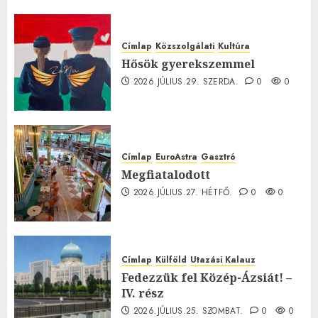
0
Címlap
Közszolgálati
Kultúra
Hősök gyerekszemmel
2026.JÚLIUS.29. SZERDA.
0
0
Címlap
EuroAstra
Gasztró
Megfiatalodott
2026.JÚLIUS.27. HÉTFŐ.
0
0
Címlap
Külföld
Utazási Kalauz
Fedezzük fel Közép-Ázsiát! –
IV. rész
2026.JÚLIUS.25. SZOMBAT.
0
0