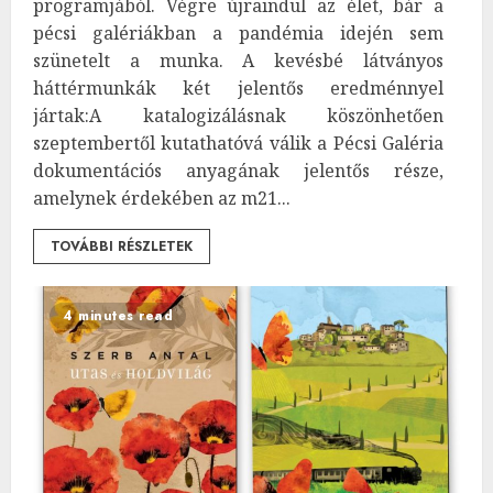
programjából. Végre újraindul az élet, bár a
pécsi galériákban a pandémia idején sem
szünetelt a munka. A kevésbé látványos
háttérmunkák két jelentős eredménnyel
jártak:A katalogizálásnak köszönhetően
szeptembertől kutathatóvá válik a Pécsi Galéria
dokumentációs anyagának jelentős része,
amelynek érdekében az m21...
TOVÁBBI RÉSZLETEK
4 minutes read