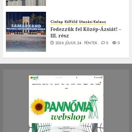
Címlap
Külföld
Utazási Kalauz
Fedezzük fel Közép-Ázsiát! –
III. rész
2026.JÚLIUS.24. PÉNTEK.
0
0