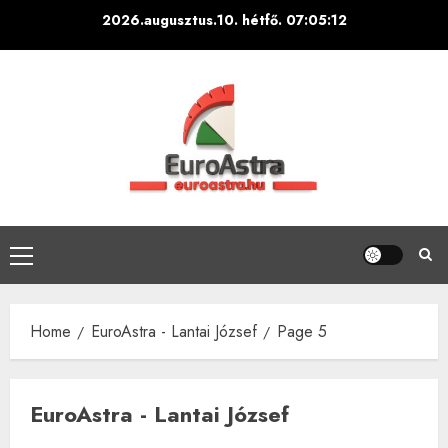
Skip
2026.augusztus.10. hétfő.
07:05:14
to
content
Primary
Menu
Home
EuroAstra - Lantai József
Page 5
EuroAstra - Lantai József