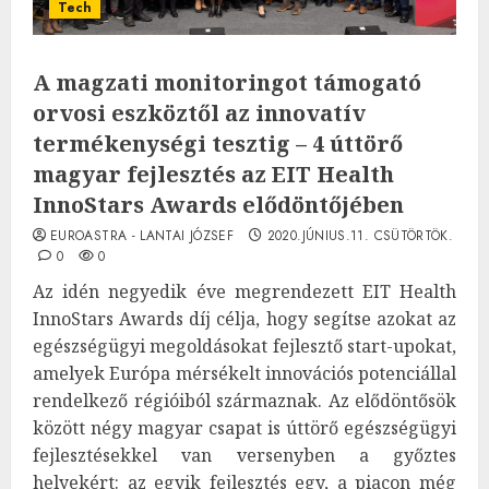
Tech
A magzati monitoringot támogató
orvosi eszköztől az innovatív
termékenységi tesztig – 4 úttörő
magyar fejlesztés az EIT Health
InnoStars Awards elődöntőjében
EUROASTRA - LANTAI JÓZSEF
2020.JÚNIUS.11. CSÜTÖRTÖK.
0
0
Az idén negyedik éve megrendezett EIT Health
InnoStars Awards díj célja, hogy segítse azokat az
egészségügyi megoldásokat fejlesztő start-upokat,
amelyek Európa mérsékelt innovációs potenciállal
rendelkező régióiból származnak. Az elődöntősök
között négy magyar csapat is úttörő egészségügyi
fejlesztésekkel van versenyben a győztes
helyekért: az egyik fejlesztés egy, a piacon még