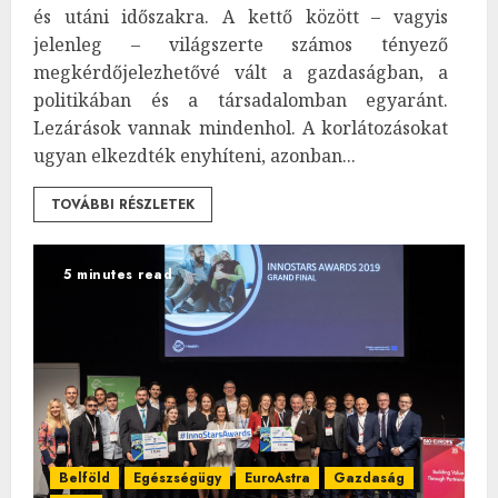
és utáni időszakra. A kettő között – vagyis
jelenleg – világszerte számos tényező
megkérdőjelezhetővé vált a gazdaságban, a
politikában és a társadalomban egyaránt.
Lezárások vannak mindenhol. A korlátozásokat
ugyan elkezdték enyhíteni, azonban...
TOVÁBBI RÉSZLETEK
5 minutes read
Belföld
Egészségügy
EuroAstra
Gazdaság