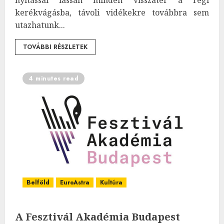
kerékvágásba, távoli vidékekre továbbra sem
utazhatunk...
TOVÁBBI RÉSZLETEK
4 minutes read
Belföld
EuroAstra
Kultúra
A Fesztivál Akadémia Budapest