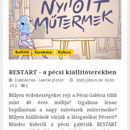
Belföld
EuroAstra
Kultusz
RESTART – a pécsi kiállítóterekben
EUROASTRA - LANTAI JÓZSEF
2020.JÚNIUS.09. KEDD.
0
0
Milyen érdekességeket rejt a Pécsi Galéria több
mint 40 éves múltja? Izgalmas lenne
bepillantani a nagy művészek műtermeibe?
Milyen kiállítások várják a látogatókat Pécsett?
Mindez kiderül a pécsi galériák RESTART