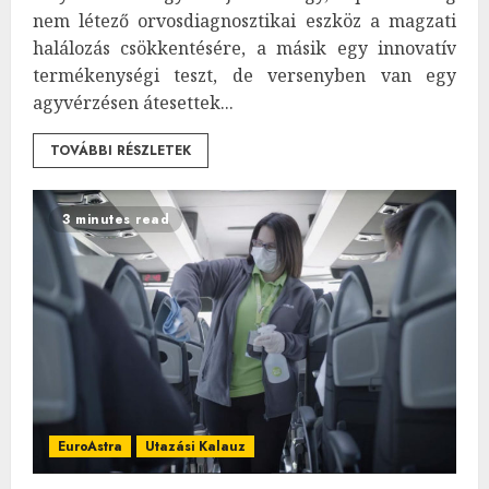
nem létező orvosdiagnosztikai eszköz a magzati
halálozás csökkentésére, a másik egy innovatív
termékenységi teszt, de versenyben van egy
agyvérzésen átesettek...
TOVÁBBI RÉSZLETEK
3 minutes read
EuroAstra
Utazási Kalauz