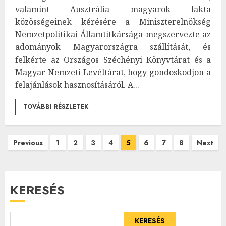
valamint Ausztrália magyarok lakta
közösségeinek kérésére a Miniszterelnökség
Nemzetpolitikai Államtitkársága megszervezte az
adományok Magyarországra szállítását, és
felkérte az Országos Széchényi Könyvtárat és a
Magyar Nemzeti Levéltárat, hogy gondoskodjon a
felajánlások hasznosításáról. A...
TOVÁBBI RÉSZLETEK
Bejegyzések
Previous
1
2
3
4
5
6
7
8
Next
lapozása
KERESÉS
KERESÉS