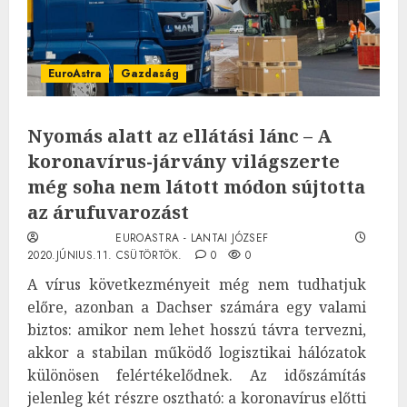
EuroAstra
Gazdaság
Nyomás alatt az ellátási lánc – A
koronavírus-járvány világszerte
még soha nem látott módon sújtotta
az árufuvarozást
EUROASTRA - LANTAI JÓZSEF
2020.JÚNIUS.11. CSÜTÖRTÖK.
0
0
A vírus következményeit még nem tudhatjuk
előre, azonban a Dachser számára egy valami
biztos: amikor nem lehet hosszú távra tervezni,
akkor a stabilan működő logisztikai hálózatok
különösen felértékelődnek. Az időszámítás
jelenleg két részre osztható: a koronavírus előtti