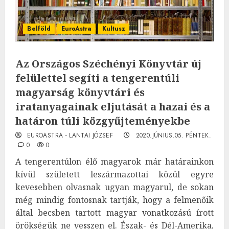
Belföld
EuroAstra
Kultusz
Az Országos Széchényi Könyvtár új
felülettel segíti a tengerentúli
magyarság könyvtári és
iratanyagainak eljutását a hazai és a
határon túli közgyűjteményekbe
EUROASTRA - LANTAI JÓZSEF
2020.JÚNIUS.05. PÉNTEK.
0
0
A tengerentúlon élő magyarok már határainkon
kívül született leszármazottai közül egyre
kevesebben olvasnak ugyan magyarul, de sokan
még mindig fontosnak tartják, hogy a felmenőik
által becsben tartott magyar vonatkozású írott
örökségük ne vesszen el. Észak- és Dél-Amerika,