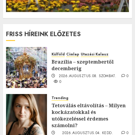
FRISS HÍREINK ELŐZETES
Külföld
Címlap
Utazási Kalauz
Brazília – szeptembertől
decemberig
2026.AUGUSZTUS.08. SZOMBAT.
0
0
Trending
Tetoválás eltávolítás – Milyen
kockázatokkal és
utókezeléssel érdemes
számolni?
2026.AUGUSZTUS.04. KEDD.
0