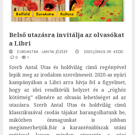
Belföld
EuroAstra
Kultusz
Belső utazásra invitálja az olvasókat
a Libri
EUROASTRA - LANTAI JÓZSEF
2020.JÚNIUS.09. KEDD.
0
1
Szerb Antal Utas és holdvilág című regényével
lepik meg az irodalom szerelmeseit. 2020-as nyári
kampányában a Libri arra hívja fel a figyelmet,
hogy az idei rendkívüli helyzet és a „röghöz
kötöttség” ellenére az olvasás lehetőséget ad az
utazásra. Szerb Antal Utas és holdvilág című
klasszikusával csodás tájakat barangolhatunk be,
miközben önmagunkat is jobban
megismerhetjük.Bár a karanténidőszak utáni
nyitással lassan minden visszatér a régi