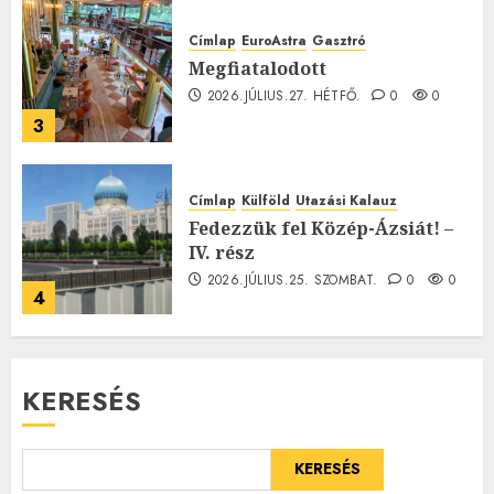
Címlap
EuroAstra
Gasztró
Megfiatalodott
2026.JÚLIUS.27. HÉTFŐ.
0
0
3
Címlap
Külföld
Utazási Kalauz
Fedezzük fel Közép-Ázsiát! –
IV. rész
2026.JÚLIUS.25. SZOMBAT.
0
0
4
KERESÉS
KERESÉS