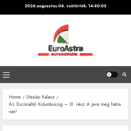
Skip
2026.augusztus.06. csütörtök.
14:40:07
to
content
Primary
Menu
Home
Utazási Kalauz
Az Escorialtól Kolumbuszig – III. rész A java még hátra
van!