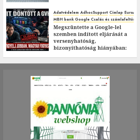
Adatvédelem
AdhocSupport
Címlap
EuroAst
MBH bank Google Csalás és számlafeltörés 
Megszüntette a Google-lel
szemben indított eljárását a
versenyhatóság,
bizonyíthatóság hiányában:
TE mit gondolsz erről?
2026.JÚLIUS.23. CSÜTÖRTÖK.
0
0