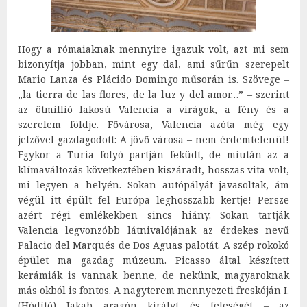
Hogy a rómaiaknak mennyire igazuk volt, azt mi sem
bizonyítja jobban, mint egy dal, ami sűrűn szerepelt
Mario Lanza és Plácido Domingo műsorán is. Szövege –
„la tierra de las flores, de la luz y del amor…” – szerint
az ötmillió lakosú Valencia a virágok, a fény és a
szerelem földje. Fővárosa, Valencia azóta még egy
jelzővel gazdagodott: A jövő városa – nem érdemtelenül!
Egykor a Turia folyó partján feküdt, de miután az a
klímaváltozás következtében kiszáradt, hosszas vita volt,
mi legyen a helyén. Sokan autópályát javasoltak, ám
végül itt épült fel Európa leghosszabb kertje! Persze
azért régi emlékekben sincs hiány. Sokan tartják
Valencia legvonzóbb látnivalójának az érdekes nevű
Palacio del Marqués de Dos Aguas palotát. A szép rokokó
épület ma gazdag múzeum. Picasso által készített
kerámiák is vannak benne, de nekünk, magyaroknak
más okból is fontos. A nagyterem mennyezeti freskóján I.
(Hódító) Jakab aragón királyt és feleségét – az