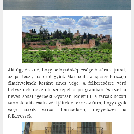
Aki úgy érezné, hogy befogadóképessége határára jutott,
az jól teszi, ha erőt gyűjt. Már sejti: a spanyolországi
élményeknek koránt sincs vége. A felkeresésre váró
helyszínek neve ott szerepel a programban és ezek a
nevek sokat ígérőek! Gyorsan kiderült, a társak között
vannak, akik csak azért jöttek el erre az útra, hogy egyik
vagy másik várost harmadszor, negyedszer is
felkeressék.