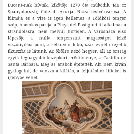
Lucant-nak hívták, kikötője 1270 óta működik. Ma ez
Spanyolország Cote d’ Azurja. Nizza testvérvárosa. A
klímája és a vize is igen kellemes, a Földközi tenger
szép, homokos partja, a Playa del Postiguet itt alkalmas a
strandolásra, nem mélyül hirtelen. A Városháza első
lépcsője a nulla tengerszint magasságot jelző
viszonyítási pont, a sétányon több, száz évnél öregebb
fikuszfát is látunk. Az öbölre néző hegyen áll az ország
egyik legnagyobb középkori erődítménye, a Castillo de
Santa Bárbara. Még az arabok építették. Aki nem kíván
gyalogolni, de vonzza a kilátás, a feljutáshoz lifteket is
igénybe vehet.