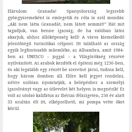
Elárulom: Granada! Spanyolország legszebb
gyöngyszemeként is emlegetik és róla is szól mondás:
„Aki nem látta Granadát, nem látott semmit!” Hát mit
tagadjuk, van benne igazság, de ha valóban látni
akarjuk, ahhoz állóképesség kell! A város kiemelkedő
jelentőségű turisztikai célpont. Itt található az ország
egyik legfontosabb műemléke, az Alhambra, amit 1984-
ben az UNESCO – joggal – a Világörökség részévé
nyilvánított. Az arabok kezdték el építeni még 1250-ben,
és aki legalább egy részét be szeretné járni, tudnia kell,
hogy három dombon áll. Előre kell jegyet rendelni,
névre szólóan nyomtatják, a belépéshez a személyi
igazolványt vagy az útlevelet két helyen is megnézik! Ez
volt az utolsó kalifátus az Ibériai-félszigeten, 250 év alatt
33 szultán élt itt, elképzelhető, mi pompa vette őket
körül.