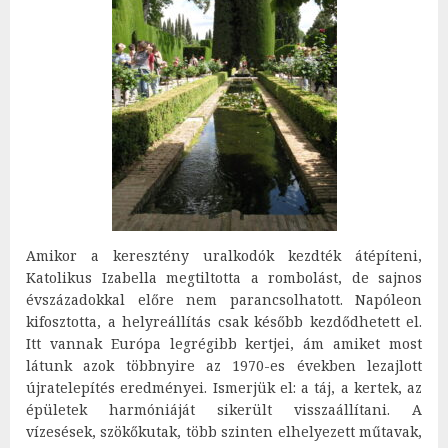
Amikor a keresztény uralkodók kezdték átépíteni,
Katolikus Izabella megtiltotta a rombolást, de sajnos
évszázadokkal előre nem parancsolhatott. Napóleon
kifosztotta, a helyreállítás csak később kezdődhetett el.
Itt vannak Európa legrégibb kertjei, ám amiket most
látunk azok többnyire az 1970-es években lezajlott
újratelepítés eredményei. Ismerjük el: a táj, a kertek, az
épületek harmóniáját sikerült visszaállítani. A
vízesések, szökőkutak, több szinten elhelyezett műtavak,