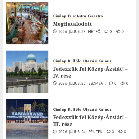
Címlap
EuroAstra
Gasztró
Megfiatalodott
2026.JÚLIUS.27. HÉTFŐ.
0
0
Címlap
Külföld
Utazási Kalauz
Fedezzük fel Közép-Ázsiát! –
IV. rész
2026.JÚLIUS.25. SZOMBAT.
0
0
Címlap
Külföld
Utazási Kalauz
Fedezzük fel Közép-Ázsiát! –
III. rész
2026.JÚLIUS.24. PÉNTEK.
0
0