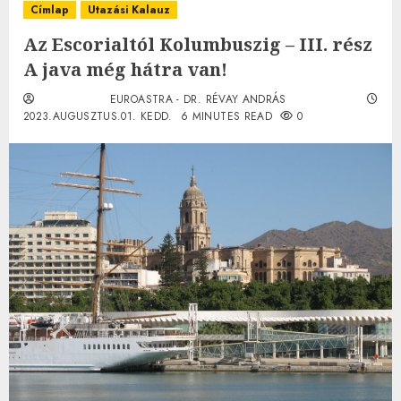
Címlap
Utazási Kalauz
Az Escorialtól Kolumbuszig – III. rész
A java még hátra van!
EUROASTRA - DR. RÉVAY ANDRÁS
2023.AUGUSZTUS.01. KEDD.
6 MINUTES READ
0