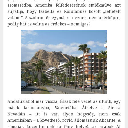
szomszédba. Amerika felfedezésének emlékműve azt
sugallja, hogy Izabella és Kolumbusz között „lehetett
valami”. A szobron ők egymásra néznek, nem a térképre,
pedig hát az volna az érdekes – nem igaz?
Andalúziából már vissza, Észak felé vezet az utunk, egy
másik tartományba, Valenciába. Átkelve a Sierra
Nevadán – itt is van ilyen hegység, nem csak
Amerikában – a következő, rövid állomásunk Alicante. A
rómaiak Lucentumnak (a fény helye), az arabok Al