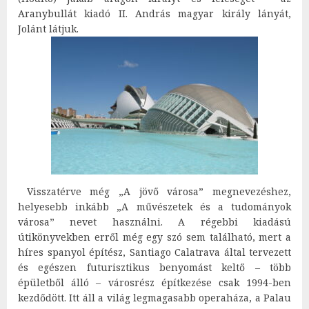
Aranybullát kiadó II. András magyar király lányát,
Jolánt látjuk.
Visszatérve még „A jövő városa” megnevezéshez,
helyesebb inkább „A művészetek és a tudományok
városa” nevet használni. A régebbi kiadású
útikönyvekben erről még egy szó sem található, mert a
híres spanyol építész, Santiago Calatrava által tervezett
és egészen futurisztikus benyomást keltő – több
épületből álló – városrész építkezése csak 1994-ben
kezdődött. Itt áll a világ legmagasabb operaháza, a Palau