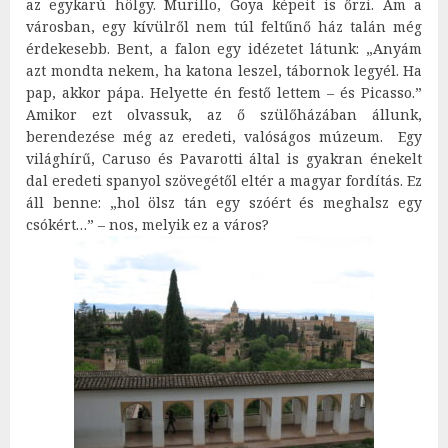
az egykarú hölgy. Murillo, Goya képeit is őrzi. Ám a
városban, egy kívülről nem túl feltűnő ház talán még
érdekesebb. Bent, a falon egy idézetet látunk: „Anyám
azt mondta nekem, ha katona leszel, tábornok legyél. Ha
pap, akkor pápa. Helyette én festő lettem – és Picasso.”
Amikor ezt olvassuk, az ő szülőházában állunk,
berendezése még az eredeti, valóságos múzeum. Egy
világhírű, Caruso és Pavarotti által is gyakran énekelt
dal eredeti spanyol szövegétől eltér a magyar fordítás. Ez
áll benne: „hol ölsz tán egy szóért és meghalsz egy
csókért…” – nos, melyik ez a város?