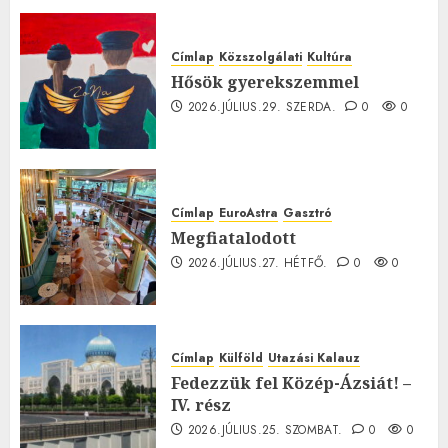
Címlap
Közszolgálati
Kultúra
Hősök gyerekszemmel
2026.JÚLIUS.29. SZERDA.
0
0
Címlap
EuroAstra
Gasztró
Megfiatalodott
2026.JÚLIUS.27. HÉTFŐ.
0
0
Címlap
Külföld
Utazási Kalauz
Fedezzük fel Közép-Ázsiát! –
IV. rész
2026.JÚLIUS.25. SZOMBAT.
0
0