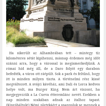
Ha sikerült az Alhambrában tett – mintegy tíz
kilométeres sétát kipihenni, másnap érdemes még időt
szánni arra, hogy a várossal is megismerkedjünk. A
római híd még áll, de a Daro folyót egy darabon
befedték, a város ott ráépült. Sok a park és feltűnő, hogy
itt is minden milyen tiszta. A történelmi rész kissé
megváltozott. A svájci kávéház, ami Dali és Lorca kedves
helye volt, ma Burger King. Nem árt viszont, ha
megjegyezzük a La Cueva étteremlánc nevét. Ezekben a
nap minden szakában adnak az italhoz tapast.
(Kipróbáltuk!) Némi pletykáért a spanyolok se mennek a