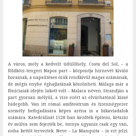
A város, mely a kedvelt üdülőhely, Costa del Sol, – a
földközi-tengeri Napos part – központja hírnevét kiváló
borainak, a napsütéses órák rendkívül magas számának,
de mégis enyhe éghajlatának köszönheti. Málaga már a
föníciaiak idején lakott volt – Malaca néven. Strandján a
part gyorsan mélyül, a vize ezért az elvárhatónál kissé
hidegebb. Van itt római amfiteátrum és tizennégyezer
személy befogadására képes aréna is a bikaviadalok
számára. Katedrálisát 1528-ban kezdték építeni, kétszáz
év múlva sem fejezték be, tornya ugyanis csak egy van,
noha kettőt terveztek. Neve – La Manquita – is ezt jelzi: