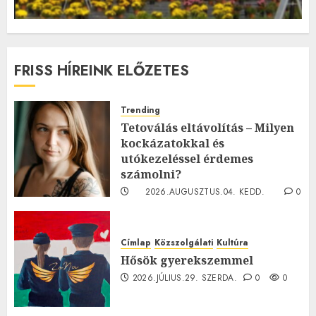
FRISS HÍREINK ELŐZETES
Trending
Tetoválás eltávolítás – Milyen
kockázatokkal és
utókezeléssel érdemes
számolni?
2026.AUGUSZTUS.04. KEDD.
0
0
Címlap
Közszolgálati
Kultúra
Hősök gyerekszemmel
2026.JÚLIUS.29. SZERDA.
0
0