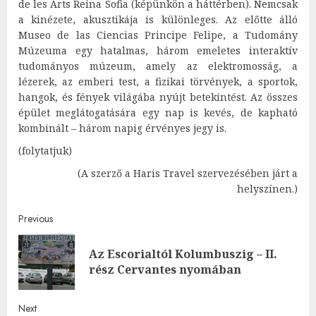
de les Arts Reina Sofia (képünkön a háttérben). Nemcsak
a kinézete, akusztikája is különleges. Az előtte álló
Museo de las Ciencias Principe Felipe, a Tudomány
Múzeuma egy hatalmas, három emeletes interaktív
tudományos múzeum, amely az elektromosság, a
lézerek, az emberi test, a fizikai törvények, a sportok,
hangok, és fények világába nyújt betekintést. Az összes
épület meglátogatására egy nap is kevés, de kapható
kombinált – három napig érvényes jegy is.
(folytatjuk)
(A szerző a Haris Travel szervezésében járt a
helyszínen.)
Post
Previous
navigation
Az Escorialtól Kolumbuszig – II.
Pre
rész Cervantes nyomában
post
Next