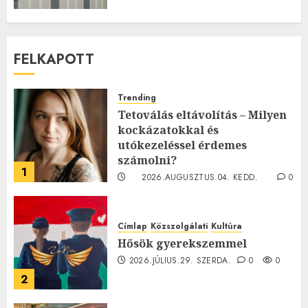
FELKAPOTT
Trending
Tetoválás eltávolítás – Milyen
kockázatokkal és
utókezeléssel érdemes
számolni?
1
2026.AUGUSZTUS.04. KEDD.
0
0
Címlap
Közszolgálati
Kultúra
Hősök gyerekszemmel
2026.JÚLIUS.29. SZERDA.
0
0
2