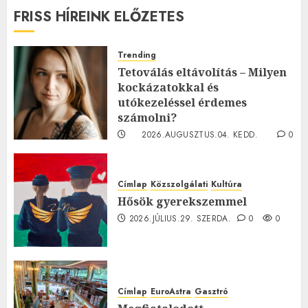
FRISS HÍREINK ELŐZETES
Trending
Tetoválás eltávolítás – Milyen
kockázatokkal és
utókezeléssel érdemes
számolni?
2026.AUGUSZTUS.04. KEDD.
0
0
Címlap
Közszolgálati
Kultúra
Hősök gyerekszemmel
2026.JÚLIUS.29. SZERDA.
0
0
Címlap
EuroAstra
Gasztró