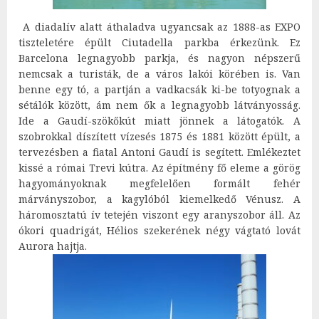
A diadalív alatt áthaladva ugyancsak az 1888-as EXPO
tiszteletére épült Ciutadella parkba érkezünk. Ez
Barcelona legnagyobb parkja, és nagyon népszerű
nemcsak a turisták, de a város lakói körében is. Van
benne egy tó, a partján a vadkacsák ki-be totyognak a
sétálók között, ám nem ők a legnagyobb látványosság.
Ide a Gaudí-szökőkút miatt jönnek a látogatók. A
szobrokkal díszített vízesés 1875 és 1881 között épült, a
tervezésben a fiatal Antoni Gaudí is segített. Emlékeztet
kissé a római Trevi kútra. Az építmény fő eleme a görög
hagyományoknak megfelelően formált fehér
márványszobor, a kagylóból kiemelkedő Vénusz. A
háromosztatú ív tetején viszont egy aranyszobor áll. Az
ókori quadrigát, Hélios szekerének négy vágtató lovát
Aurora hajtja.