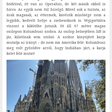
bódéival, itt van az Operaház, de két másik okból is
híres. Az egyik nem túl hízelgő. Mivel sok a turista, az
árak magasak, az éttermek, kávézók minősége nem a
legjobb, kedvelt helye a zsebeseknek is. Végigsétálva
viszont a kikötőbe jutunk. Itt áll 67 méter magas
oszlopon Kolumbusz szobra. Az oszlop belsejében lift is
jár, kilátónak sem utolsó. A szobor kinyújtott karja
mutatja az irányt – de nem ám Amerika felé. Kolumbusz
meg volt győződve arról, hogy Indiában járt, a karja
kelet felé mutat!