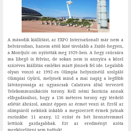
A második kiállítást, az EXPO Internationalt már nem a
belvárosban, hanem attól kisé távolabb a Zsidó-hegyen,
a Montjuïc-on nyitották meg 1929-ben. A hegy csúcsára
ma libegő is felvisz, de sokan nem is annyira a közel
százéves kiállítás emlékei miatt jönnek fel ide. Legalább
olyan vonzó az 1992-es Olimpia helyszínéül szolgáló
Olimpiai Gyűrű, melynek mind a mai napig a legfőbb
látványossága az ugyancsak Calatrava által tervezett
Telekommunikációs torony. Kell némi fantázia annak
elfogadásához, hogy a 136 méteres torony egy térdelő
atlétát ábrázol, amint éppen az érmet veszi át. Erről az
olimpiáról nekünk inkább a megszerzett érmek jutnak
eszünkbe: 11 arany, 12 ezüst és hét bronzéremmel
lettünk gazdagabbak. Ezt az eredményt azóta
megközelíteni sem tudtuk!