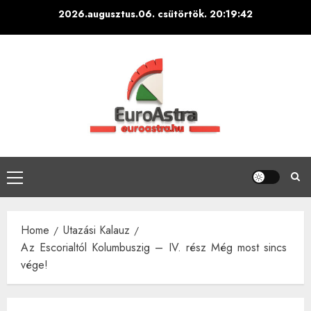
Skip
2026.augusztus.06. csütörtök.
20:19:44
to
content
Primary
Menu
Home
Utazási Kalauz
Az Escorialtól Kolumbuszig – IV. rész Még most sincs
vége!