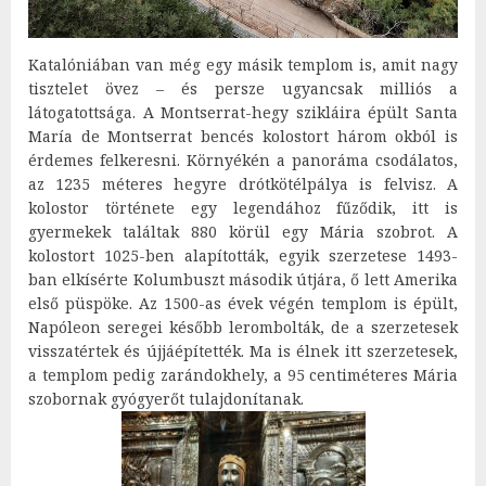
Katalóniában van még egy másik templom is, amit nagy
tisztelet övez – és persze ugyancsak milliós a
látogatottsága. A Montserrat-hegy szikláira épült Santa
María de Montserrat bencés kolostort három okból is
érdemes felkeresni. Környékén a panoráma csodálatos,
az 1235 méteres hegyre drótkötélpálya is felvisz. A
kolostor története egy legendához fűződik, itt is
gyermekek találtak 880 körül egy Mária szobrot. A
kolostort 1025-ben alapították, egyik szerzetese 1493-
ban elkísérte Kolumbuszt második útjára, ő lett Amerika
első püspöke. Az 1500-as évek végén templom is épült,
Napóleon seregei később lerombolták, de a szerzetesek
visszatértek és újjáépítették. Ma is élnek itt szerzetesek,
a templom pedig zarándokhely, a 95 centiméteres Mária
szobornak gyógyerőt tulajdonítanak.