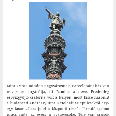
Mint szinte minden nagyvárosnak, Barcelonának is van
nevezetes sugárútja, itt Rambla a neve. Eredetileg
esővízgyűjtő csatorna volt a helyén, most kissé hasonlít
a budapesti Andrássy útra. Kétoldalt az épületektől egy-
egy fasor választja el a központi részét. Járműforgalom
nincs rajta, az egész a gyalogosoké. Tele van árusok