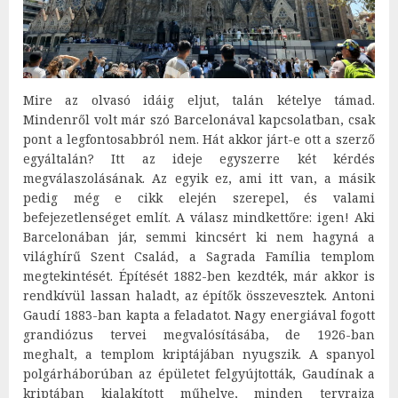
Mire az olvasó idáig eljut, talán kételye támad.
Mindenről volt már szó Barcelonával kapcsolatban, csak
pont a legfontosabbról nem. Hát akkor járt-e ott a szerző
egyáltalán? Itt az ideje egyszerre két kérdés
megválaszolásának. Az egyik ez, ami itt van, a másik
pedig még e cikk elején szerepel, és valami
befejezetlenséget említ. A válasz mindkettőre: igen! Aki
Barcelonában jár, semmi kincsért ki nem hagyná a
világhírű Szent Család, a Sagrada Família templom
megtekintését. Építését 1882-ben kezdték, már akkor is
rendkívül lassan haladt, az építők összevesztek. Antoni
Gaudí 1883-ban kapta a feladatot. Nagy energiával fogott
grandiózus tervei megvalósításába, de 1926-ban
meghalt, a templom kriptájában nyugszik. A spanyol
polgárháborúban az épületet felgyújtották, Gaudínak a
kriptában kialakított műhelye, minden tervrajza