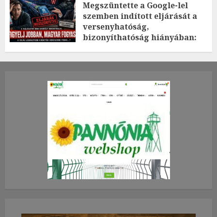
Megszüntette a Google-lel
szemben indított eljárását a
versenyhatóság,
bizonyíthatóság hiányában:
TE mit gondolsz erről?
2026.JÚLIUS.23. CSÜTÖRTÖK.
0
0