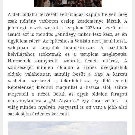
A déli oldalra tervezett Feltámadás Kapuja helyén még
csak néhány vasbeton oszlop kezdeménye látszik. A
jelenlegi tervek szerint a templom 2033-ra készül el –
Gaudí azt is mondta: „Mindegy, mikor lesz kész, az én
ügyfelem ráér!” Az építéshez a Vatikán nem járul hozzá,
valójában a látogatók finanszírozzák. A bazilikák
belvilágához szokottnak ez a templom meglepetés.
Nincsenek aranyozott szobrok, festett oltárok, A
szürkeséget minden oldalon a színes üvegablakok
oldják, valahonnan mindig besüt a Nap A karcsú
vasbeton szerkezet a tekintetet az ég felé emeli.
Képtelenség kivonni magunkat a hatása alól, szinte
megemeli a nézőt. Belül, az egyik oldalon faragott
márványtáblára a „Mi Atyánk…” egy sorát vésték – a
világ minden nyelvén. Magyarul is ott van: a jobb alsó
sarok táján érdemes keresni!