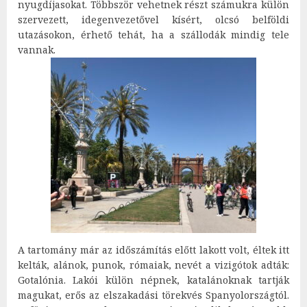
nyugdíjasokat. Többször vehetnek részt számukra külön
szervezett, idegenvezetővel kísért, olcsó belföldi
utazásokon, érhető tehát, ha a szállodák mindig tele
vannak.
A tartomány már az időszámítás előtt lakott volt, éltek itt
kelták, alánok, punok, rómaiak, nevét a vizigótok adták:
Gotalónia. Lakói külön népnek, katalánoknak tartják
magukat, erős az elszakadási törekvés Spanyolországtól.