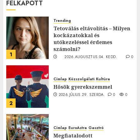
FELKAPOTT
Trending
Tetoválás eltávolítás – Milyen
kockázatokkal és
utókezeléssel érdemes
számolni?
1
2026.AUGUSZTUS.04. KEDD.
0
0
Címlap
Közszolgálati
Kultúra
Hősök gyerekszemmel
2026.JÚLIUS.29. SZERDA.
0
0
2
Címlap
EuroAstra
Gasztró
Megfiatalodott