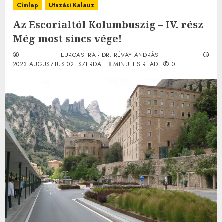
Címlap
Utazási Kalauz
Az Escorialtól Kolumbuszig – IV. rész
Még most sincs vége!
EUROASTRA - DR. RÉVAY ANDRÁS
2023.AUGUSZTUS.02. SZERDA.
8 MINUTES READ
0