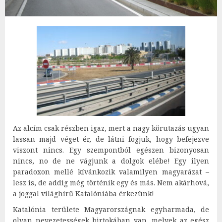
Az alcím csak részben igaz, mert a nagy körutazás ugyan
lassan majd véget ér, de látni fogjuk, hogy befejezve
viszont nincs. Egy szempontból egészen bizonyosan
nincs, no de ne vágjunk a dolgok elébe! Egy ilyen
paradoxon mellé kívánkozik valamilyen magyarázat –
lesz is, de addig még történik egy és más. Nem akárhová,
a joggal világhírű Katalóniába érkezünk!
Katalónia területe Magyarországnak egyharmada, de
olyan nevezetességek birtokában van, melyek az egész