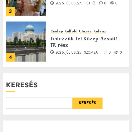
2026.JÚLIUS.27. HÉTFŐ.
0
0
3
Címlap
Külföld
Utazási Kalauz
Fedezzük fel Közép-Ázsiát! –
IV. rész
2026.JÚLIUS.25. SZOMBAT.
0
0
4
KERESÉS
KERESÉS