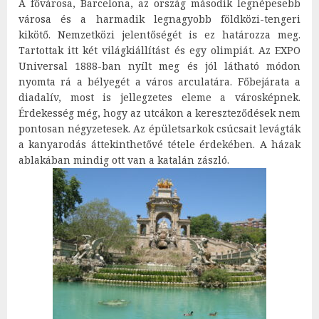
A fővárosa, Barcelona, az ország második legnépesebb
városa és a harmadik legnagyobb földközi-tengeri
kikötő. Nemzetközi jelentőségét is ez határozza meg.
Tartottak itt két világkiállítást és egy olimpiát. Az EXPO
Universal 1888-ban nyílt meg és jól látható módon
nyomta rá a bélyegét a város arculatára. Főbejárata a
diadalív, most is jellegzetes eleme a városképnek.
Érdekesség még, hogy az utcákon a kereszteződések nem
pontosan négyzetesek. Az épületsarkok csúcsait levágták
a kanyarodás áttekinthetővé tétele érdekében. A házak
ablakában mindig ott van a katalán zászló.