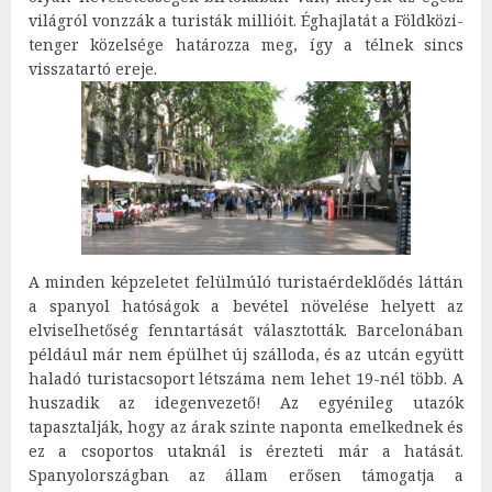
világról vonzzák a turisták millióit. Éghajlatát a Földközi-
tenger közelsége határozza meg, így a télnek sincs
visszatartó ereje.
A minden képzeletet felülmúló turistaérdeklődés láttán
a spanyol hatóságok a bevétel növelése helyett az
elviselhetőség fenntartását választották. Barcelonában
például már nem épülhet új szálloda, és az utcán együtt
haladó turistacsoport létszáma nem lehet 19-nél több. A
huszadik az idegenvezető! Az egyénileg utazók
tapasztalják, hogy az árak szinte naponta emelkednek és
ez a csoportos utaknál is érezteti már a hatását.
Spanyolországban az állam erősen támogatja a