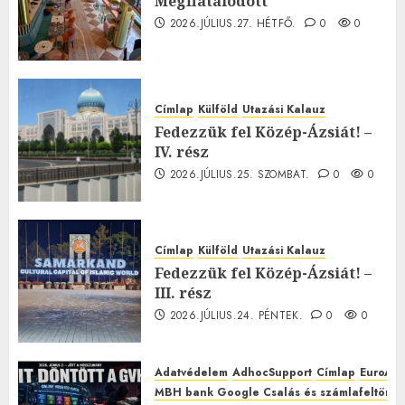
Megfiatalodott
2026.JÚLIUS.27. HÉTFŐ.
0
0
Címlap
Külföld
Utazási Kalauz
Fedezzük fel Közép-Ázsiát! –
IV. rész
2026.JÚLIUS.25. SZOMBAT.
0
0
Címlap
Külföld
Utazási Kalauz
Fedezzük fel Közép-Ázsiát! –
III. rész
2026.JÚLIUS.24. PÉNTEK.
0
0
Adatvédelem
AdhocSupport
Címlap
EuroAst
MBH bank Google Csalás és számlafeltörés 