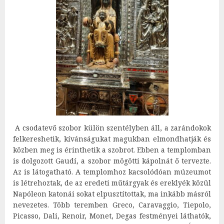
A csodatevő szobor külön szentélyben áll, a zarándokok
felkereshetik, kívánságukat magukban elmondhatják és
közben meg is érinthetik a szobrot. Ebben a templomban
is dolgozott Gaudí, a szobor mögötti kápolnát ő tervezte.
Az is látogatható. A templomhoz kacsolódóan múzeumot
is létrehoztak, de az eredeti műtárgyak és ereklyék közül
Napóleon katonái sokat elpusztítottak, ma inkább másról
nevezetes. Több teremben Greco, Caravaggio, Tiepolo,
Picasso, Dali, Renoir, Monet, Degas festményei láthatók,