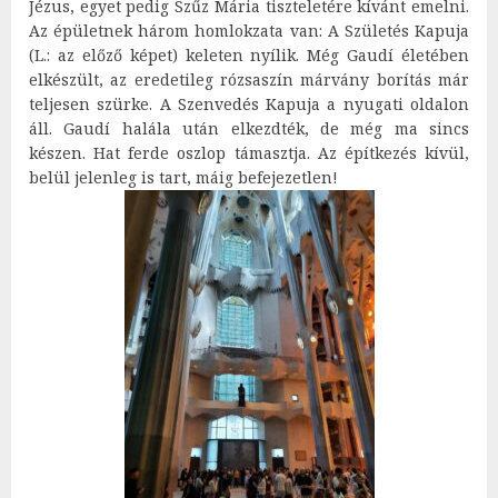
Jézus, egyet pedig Szűz Mária tiszteletére kívánt emelni.
Az épületnek három homlokzata van: A Születés Kapuja
(L.: az előző képet) keleten nyílik. Még Gaudí életében
elkészült, az eredetileg rózsaszín márvány borítás már
teljesen szürke. A Szenvedés Kapuja a nyugati oldalon
áll. Gaudí halála után elkezdték, de még ma sincs
készen. Hat ferde oszlop támasztja. Az építkezés kívül,
belül jelenleg is tart, máig befejezetlen!