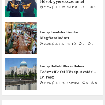
Hősök gyerekszemmel
2026.JÚLIUS.29. SZERDA.
0
0
Címlap
EuroAstra
Gasztró
Megfiatalodott
2026.JÚLIUS.27. HÉTFŐ.
0
0
Címlap
Külföld
Utazási Kalauz
Fedezzük fel Közép-Ázsiát! –
IV. rész
2026.JÚLIUS.25. SZOMBAT.
0
0