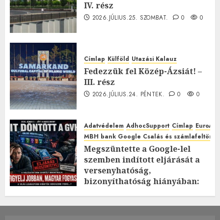
IV. rész
2026.JÚLIUS.25. SZOMBAT.
0
0
Címlap
Külföld
Utazási Kalauz
Fedezzük fel Közép-Ázsiát! –
III. rész
2026.JÚLIUS.24. PÉNTEK.
0
0
Adatvédelem
AdhocSupport
Címlap
EuroAst
MBH bank Google Csalás és számlafeltörés 
Megszüntette a Google-lel
szemben indított eljárását a
versenyhatóság,
bizonyíthatóság hiányában:
TE mit gondolsz erről?
2026.JÚLIUS.23. CSÜTÖRTÖK.
0
0