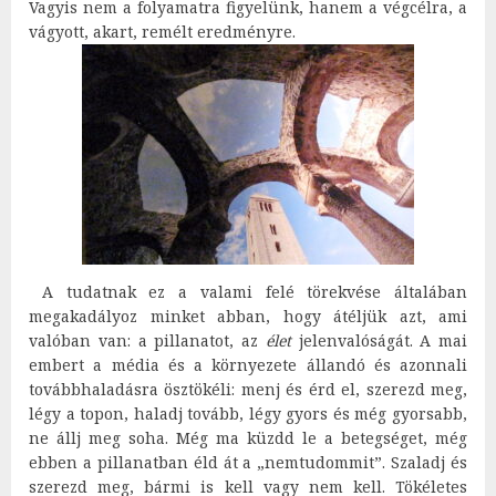
Vagyis nem a folyamatra figyelünk, hanem a végcélra, a
vágyott, akart, remélt eredményre.
A tudatnak ez a valami felé törekvése általában
megakadályoz minket abban, hogy átéljük azt, ami
valóban van: a pillanatot, az
élet
jelenvalóságát. A mai
embert a média és a környezete állandó és azonnali
továbbhaladásra ösztökéli: menj és érd el, szerezd meg,
légy a topon, haladj tovább, légy gyors és még gyorsabb,
ne állj meg soha. Még ma küzdd le a betegséget, még
ebben a pillanatban éld át a „nemtudommit”. Szaladj és
szerezd meg, bármi is kell vagy nem kell. Tökéletes