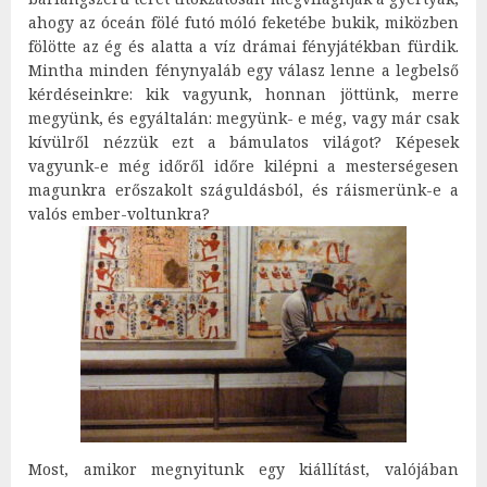
ahogy az óceán fölé futó móló feketébe bukik, miközben
fölötte az ég és alatta a víz drámai fényjátékban fürdik.
Mintha minden fénynyaláb egy válasz lenne a legbelső
kérdéseinkre: kik vagyunk, honnan jöttünk, merre
megyünk, és egyáltalán: megyünk- e még, vagy már csak
kívülről nézzük ezt a bámulatos világot? Képesek
vagyunk-e még időről időre kilépni a mesterségesen
magunkra erőszakolt száguldásból, és ráismerünk-e a
valós ember-voltunkra?
Most, amikor megnyitunk egy kiállítást, valójában