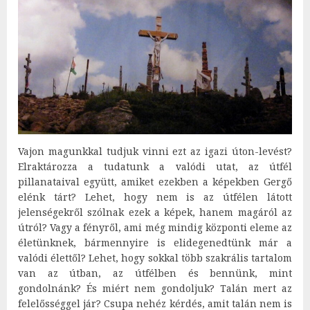
Vajon magunkkal tudjuk vinni ezt az igazi úton-levést?
Elraktározza a tudatunk a valódi utat, az útfél
pillanataival együtt, amiket ezekben a képekben Gergő
elénk tárt? Lehet, hogy nem is az útfélen látott
jelenségekről szólnak ezek a képek, hanem magáról az
útról? Vagy a fényről, ami még mindig központi eleme az
életünknek, bármennyire is elidegenedtünk már a
valódi élettől? Lehet, hogy sokkal több szakrális tartalom
van az útban, az útfélben és bennünk, mint
gondolnánk? És miért nem gondoljuk? Talán mert az
felelősséggel jár? Csupa nehéz kérdés, amit talán nem is