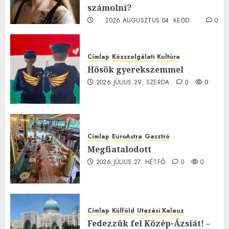
számolni?
2026.AUGUSZTUS.04. KEDD.
0
0
Címlap
Közszolgálati
Kultúra
Hősök gyerekszemmel
2026.JÚLIUS.29. SZERDA.
0
0
Címlap
EuroAstra
Gasztró
Megfiatalodott
2026.JÚLIUS.27. HÉTFŐ.
0
0
Címlap
Külföld
Utazási Kalauz
Fedezzük fel Közép-Ázsiát! –