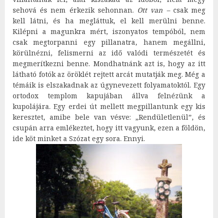
sehová és nem érkezik sehonnan.
Ott van –
csak meg
kell látni, és ha megláttuk, el kell merülni benne.
Kilépni a magunkra mért, iszonyatos tempóból, nem
csak megtorpanni egy pillanatra, hanem megállni,
körülnézni, felismerni az idő valódi természetét és
megmerítkezni benne. Mondhatnánk azt is, hogy az itt
látható fotók az öröklét rejtett arcát mutatják meg. Még a
témáik is elszakadnak az úgynevezett folyamatoktól. Egy
ortodox templom kapujában állva felnézünk a
kupolájára. Egy erdei út mellett megpillantunk egy kis
keresztet, amibe bele van vésve: „Rendületlenül”, és
csupán arra emlékeztet, hogy itt vagyunk, ezen a földön,
ide köt minket a Szózat egy sora. Ennyi.