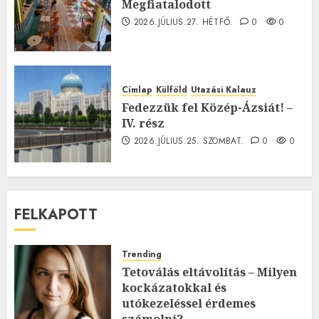
Megfiatalodott
2026.JÚLIUS.27. HÉTFŐ.
0
0
Címlap
Külföld
Utazási Kalauz
Fedezzük fel Közép-Ázsiát! –
IV. rész
2026.JÚLIUS.25. SZOMBAT.
0
0
FELKAPOTT
Trending
Tetoválás eltávolítás – Milyen
kockázatokkal és
utókezeléssel érdemes