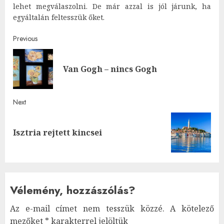
lehet megválaszolni. De már azzal is jól járunk, ha
egyáltalán feltesszük őket.
Post
Previous
navigation
Pre
Van Gogh – nincs Gogh
post
Next
Next
Isztria rejtett kincsei
post:
Vélemény, hozzászólás?
Az e-mail címet nem tesszük közzé.
A kötelező
mezőket
*
karakterrel jelöltük