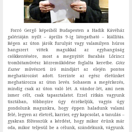
Forró Gergő képeiből Budapesten a Hadik Kávéház
galériáján nyílt – április 9-ig látogatható – kiállítás.
Régen az úton járók furulyát vagy valamilyen húros
hangszert vittek magukkal az egyhangúság
csökkentésére, most a megnyitót Barabás Lőrincz
trombitaművész közreműködése foglalta keretbe.
Götz
Eszter
művészeti író mindjárt az elején pontos
meghatározást adott. Szerinte az egész életünket
meghatározza az úton levés. Sohasem a megérkezés,
mindig csak az úton való lét. A vándor-lét, ami nem
ismer célt, csak tapasztalatot. Ezzel ritkán vagyunk
tisztában, többnyire úgy érzékeljük, vagyis úgy
gondolunk magunkra, hogy éppen haladunk valami
felé, legyen az életcél, karrier, egy kapcsolat, a tanulás –
gyakran föltesszük a kérdést, hogy mikor érünk már
oda, mikor teljesül be a célunk, szándékunk, vágyunk.