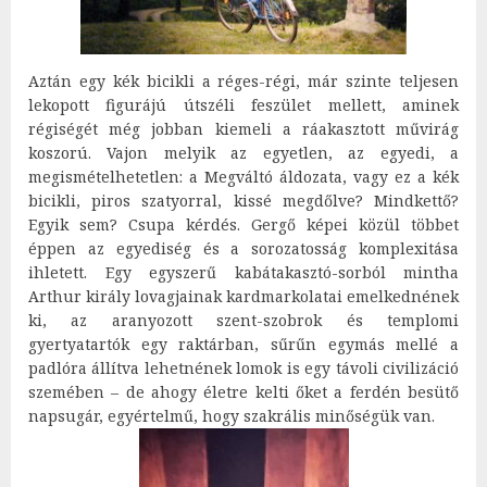
Aztán egy kék bicikli a réges-régi, már szinte teljesen
lekopott figurájú útszéli feszület mellett, aminek
régiségét még jobban kiemeli a ráakasztott művirág
koszorú. Vajon melyik az egyetlen, az egyedi, a
megismételhetetlen: a Megváltó áldozata, vagy ez a kék
bicikli, piros szatyorral, kissé megdőlve? Mindkettő?
Egyik sem? Csupa kérdés. Gergő képei közül többet
éppen az egyediség és a sorozatosság komplexitása
ihletett. Egy egyszerű kabátakasztó-sorból mintha
Arthur király lovagjainak kardmarkolatai emelkednének
ki, az aranyozott szent-szobrok és templomi
gyertyatartók egy raktárban, sűrűn egymás mellé a
padlóra állítva lehetnének lomok is egy távoli civilizáció
szemében – de ahogy életre kelti őket a ferdén besütő
napsugár, egyértelmű, hogy szakrális minőségük van.