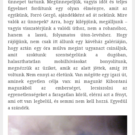
ünnepet tartunk. Megünnepeljük, vagyis időt és teljes
figyelmet fordítunk egy olyan élményre, amit az
egyikünk, Forró Gergő, ajándékként ad át nekünk. Mire
valók az ünnepek? Arra, hogy kilépjünk, megálljunk –
vagyis visszatérjünk a valódi úthoz, nem a rohanóhoz,
hanem a lassú, folyamatos úton-levéshez. Hogy
rájöjjünk, nem csak itt állunk egy kávéház galériáján,
hogy aztán egy óra múlva megint ugyanazt csináljuk,
amit szoktunk: szentségelünk a dugóban,
halaszthatatlan mobilhívásokat bonyolítunk,
megnézzük az üziket, amik az alatt jöttek, amíg itt
voltunk. Nem ennyi az életünk. Van mögötte egy igazi út,
aminek egyetlen célja van: mi magunk! Kibontani
magunkból az emberséget, lecsiszolni az
egyenetlenségeket a faragatlan kőről, elérni azt a fényt,
ami ott van legbelül, és semmi nem kell hozzá. Egyedül
a szándék.