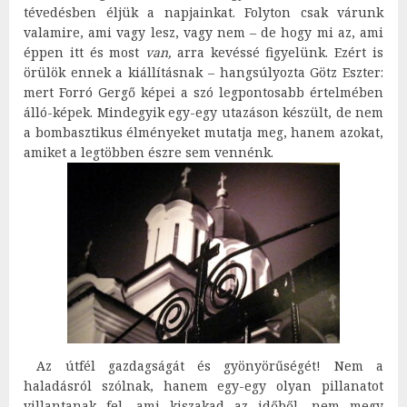
tévedésben éljük a napjainkat. Folyton csak várunk
valamire, ami vagy lesz, vagy nem – de hogy mi az, ami
éppen itt és most
van,
arra kevéssé figyelünk. Ezért is
örülök ennek a kiállításnak – hangsúlyozta Götz Eszter:
mert Forró Gergő képei a szó legpontosabb értelmében
álló-képek. Mindegyik egy-egy utazáson készült, de nem
a bombasztikus élményeket mutatja meg, hanem azokat,
amiket a legtöbben észre sem vennénk.
Az útfél gazdagságát és gyönyörűségét! Nem a
haladásról szólnak, hanem egy-egy olyan pillanatot
villantanak fel, ami kiszakad az időből, nem megy