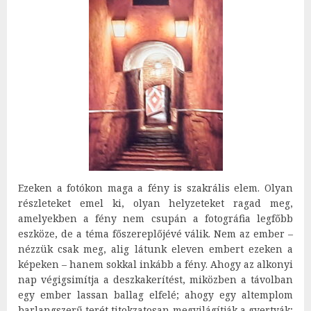
Ezeken a fotókon maga a fény is szakrális elem. Olyan
részleteket emel ki, olyan helyzeteket ragad meg,
amelyekben a fény nem csupán a fotográfia legfőbb
eszköze, de a téma főszereplőjévé válik. Nem az ember –
nézzük csak meg, alig látunk eleven embert ezeken a
képeken – hanem sokkal inkább a fény. Ahogy az alkonyi
nap végigsimítja a deszkakerítést, miközben a távolban
egy ember lassan ballag elfelé; ahogy egy altemplom
barlangszerű terét titokzatosan megvilágítják a gyertyák;