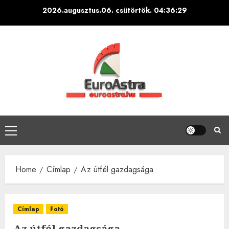
Skip
2026.augusztus.06. csütörtök.
04:36:31
to
content
Primary
Menu
Home
Címlap
Az útfél gazdagsága
Címlap
Fotó
Az útfél gazdagsága