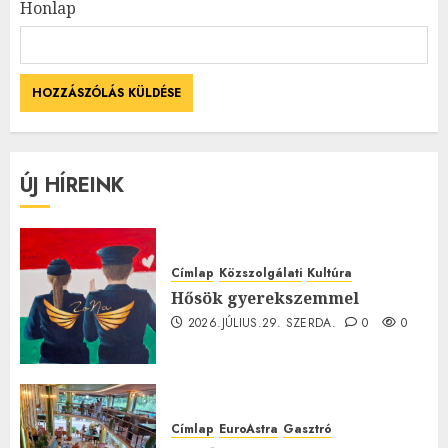
Honlap
ÚJ HÍREINK
Címlap
Közszolgálati
Kultúra
Hősök gyerekszemmel
2026.JÚLIUS.29. SZERDA.
0
0
Címlap
EuroAstra
Gasztró