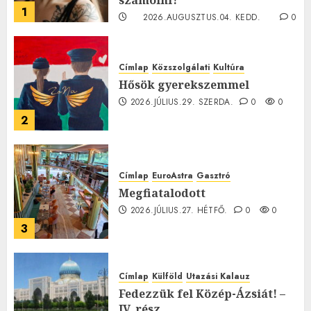
számolni?
1
2026.AUGUSZTUS.04. KEDD.
0
0
Címlap
Közszolgálati
Kultúra
Hősök gyerekszemmel
2026.JÚLIUS.29. SZERDA.
0
0
2
Címlap
EuroAstra
Gasztró
Megfiatalodott
2026.JÚLIUS.27. HÉTFŐ.
0
0
3
Címlap
Külföld
Utazási Kalauz
Fedezzük fel Közép-Ázsiát! –
IV. rész