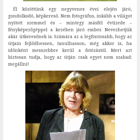
Él közöttünk egy negyvenes évei elején járó,
gondolkodó, képkereső. Nem fotográfus, inkább a világot
nyitott szemmel és – mintegy másfél évtizede –
fényképezőgéppel a kezében járó ember. Nevezhetjük
akár útkeresőnek is. Számára az a legfontosabb, hogy az
útjain fejlődhessen, tanulhasson, még akkor is, ha
időnként messzebbre kerül a fotózástól. Mert azt
biztosan tudja, hogy az útján csak egyet nem szabad:
megállni!