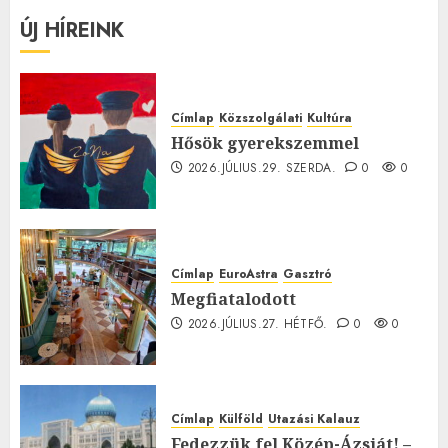
ÚJ HÍREINK
Címlap
Közszolgálati
Kultúra
Hősök gyerekszemmel
2026.JÚLIUS.29. SZERDA.
0
0
Címlap
EuroAstra
Gasztró
Megfiatalodott
2026.JÚLIUS.27. HÉTFŐ.
0
0
Címlap
Külföld
Utazási Kalauz
Fedezzük fel Közép-Ázsiát! –