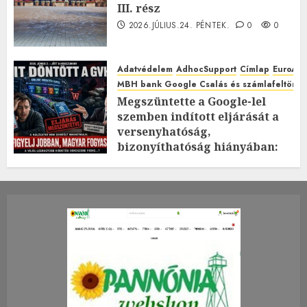
III. rész
2026.JÚLIUS.24. PÉNTEK.
0
0
Adatvédelem
AdhocSupport
Címlap
EuroAst
MBH bank Google Csalás és számlafeltörés 
Megszüntette a Google-lel
szemben indított eljárását a
versenyhatóság,
bizonyíthatóság hiányában:
TE mit gondolsz erről?
2026.JÚLIUS.23. CSÜTÖRTÖK.
0
0