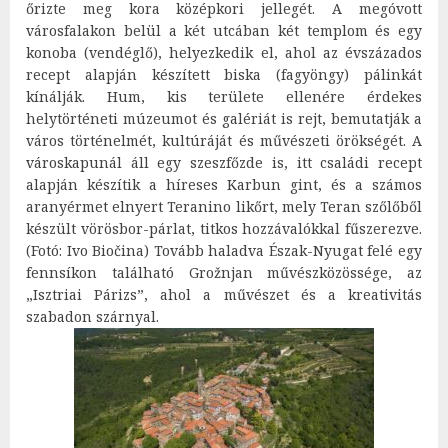
őrizte meg kora középkori jellegét. A megóvott
városfalakon belül a két utcában két templom és egy
konoba (vendéglő), helyezkedik el, ahol az évszázados
recept alapján készített biska (fagyöngy) pálinkát
kínálják. Hum, kis területe ellenére érdekes
helytörténeti múzeumot és galériát is rejt, bemutatják a
város történelmét, kultúráját és művészeti örökségét. A
városkapunál áll egy szeszfőzde is, itt családi recept
alapján készítik a híreses Karbun gint, és a számos
aranyérmet elnyert Teranino likőrt, mely Teran szőlőből
készült vörösbor-párlat, titkos hozzávalókkal fűszerezve.
(Fotó: Ivo Biočina) Tovább haladva Észak-Nyugat felé egy
fennsíkon található Grožnjan művészközössége, az
„Isztriai Párizs”, ahol a művészet és a kreativitás
szabadon szárnyal.