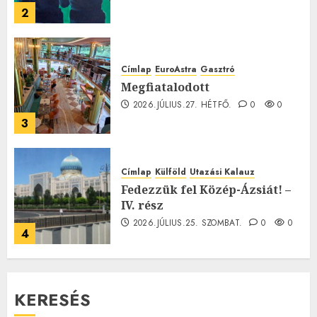
2
Címlap
EuroAstra
Gasztró
Megfiatalodott
2026.JÚLIUS.27. HÉTFŐ.
0
0
3
Címlap
Külföld
Utazási Kalauz
Fedezzük fel Közép-Ázsiát! –
IV. rész
2026.JÚLIUS.25. SZOMBAT.
0
0
4
KERESÉS