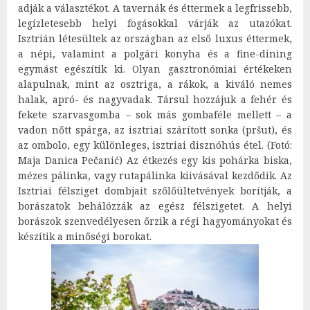
adják a választékot. A tavernák és éttermek a legfrissebb,
legízletesebb helyi fogásokkal várják az utazókat.
Isztrián létesültek az országban az első luxus éttermek,
a népi, valamint a polgári konyha és a fine-dining
egymást egészítik ki. Olyan gasztronómiai értékeken
alapulnak, mint az osztriga, a rákok, a kiváló nemes
halak, apró- és nagyvadak. Társul hozzájuk a fehér és
fekete szarvasgomba – sok más gombaféle mellett – a
vadon nőtt spárga, az isztriai szárított sonka (pršut), és
az ombolo, egy különleges, isztriai disznóhús étel. (Fotó:
Maja Danica Pečanić) Az étkezés egy kis pohárka biska,
mézes pálinka, vagy rutapálinka kiivásával kezdődik. Az
Isztriai félsziget dombjait szőlőültetvények borítják, a
borászatok behálózzák az egész félszigetet. A helyi
borászok szenvedélyesen őrzik a régi hagyományokat és
készítik a minőségi borokat.