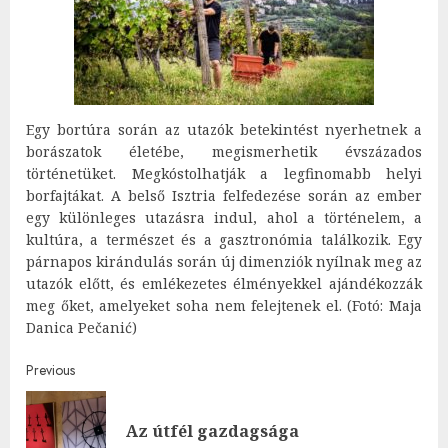
Egy bortúra során az utazók betekintést nyerhetnek a
borászatok életébe, megismerhetik évszázados
történetüket. Megkóstolhatják a legfinomabb helyi
borfajtákat. A belső Isztria felfedezése során az ember
egy különleges utazásra indul, ahol a történelem, a
kultúra, a természet és a gasztronómia találkozik. Egy
párnapos kirándulás során új dimenziók nyílnak meg az
utazók előtt, és emlékezetes élményekkel ajándékozzák
meg őket, amelyeket soha nem felejtenek el. (Fotó: Maja
Danica Pečanić)
Post
Previous
navigation
Pre
Az útfél gazdagsága
post