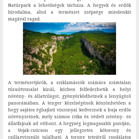
Natúrpark a lehetőségek tárháza. A hegyek és erdők
birodalma, ahol a természet szépsége mindenkit
magával ragad.
A természetjárók, a sziklamászók számára számtalan
túraútvonalat kínál, közben felfedezhetik a helyi
növény- és állatvilágot, gyönyörködhetnek a lenyűgöző
panorámában. A tenger közelségének köszönhetően a
hegy sajátos éghajlati viszonyai kedveznek a buja erdős
növényzetnek, mely számos ritka és védett növény- és
állatfajnak ad otthont. A hegység legmagasabb pontján,
a Vojak-csúcson egy jellegzetes kőtorony és
csillagvizsgáló található. A torony tetejéről csodálatos