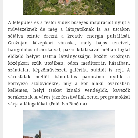
A település és a festői vidék bőséges inspirációt nyújt a
művészeknek de még a látogatóknak is. Az utcákon
sétálva szinte érezni a kreatív energia pulzálását.
Grožnjan középkori városka, mely bájos tereivel,
hangulatos utcácskáival, pazar kilátásával méltán foglal
előkelő helyet Isztria látványosságai között. Grožnjan
középkori szűk utcáiban, ódon mediterrán házaiban,
számtalan képzőművészeti galériát, stúdiót is rejt. A
városfalak mellől bámulatos panoráma nyílik a
környező szőlővidékre, míg a kör alakú óvárosban
kellemes, helyi ízeket kínáló vendéglők, kávézók
sorakoznak. A város jazz fesztivállal, zenei programokkal
várja a látogatókat. (Fotó: Ivo Biočina)