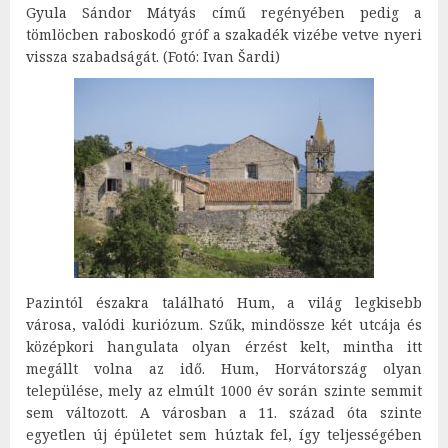
Gyula Sándor Mátyás című regényében pedig a
tömlöcben raboskodó gróf a szakadék vizébe vetve nyeri
vissza szabadságát. (Fotó: Ivan Šardi)
Pazintól északra található Hum, a világ legkisebb
városa, valódi kuriózum. Szűk, mindössze két utcája és
középkori hangulata olyan érzést kelt, mintha itt
megállt volna az idő. Hum, Horvátország olyan
települése, mely az elmúlt 1000 év során szinte semmit
sem változott. A városban a 11. század óta szinte
egyetlen új épületet sem húztak fel, így teljességében