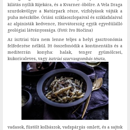
kilátás nyílik Rijekára, és a Kvarner-öbölre. A Vela Draga
szurdokvölgye a Natúrpark része, vízfolyások vájták a
puha mészkőbe. Óriási sziklaoszlopaival és sziklafalaival
az alpinisták kedvence, Horvátország egyik egyedülálló
geológiai látványossága. (Fotó: Ivo Biočina)
Az isztriai túra nem lenne teljes a helyi gasztronómia
felfedezése nélkül. Itt összefonódik a kontinentális és a
mediterrán konyha: halak, tenger gyümölcsei,
kukoricaleves, vagy
isztriai szarvasgombás tészta
,
vadasok, füstölt kolbászok, vadspárgás omlett, és a sajtok