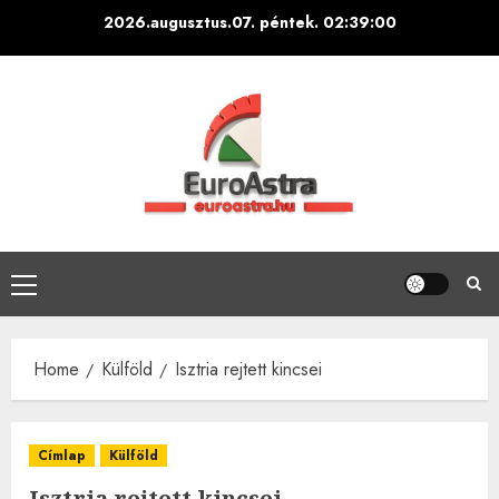
Skip
2026.augusztus.07. péntek.
02:39:01
to
content
Primary
Menu
Home
Külföld
Isztria rejtett kincsei
Címlap
Külföld
Isztria rejtett kincsei