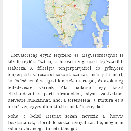
Horvátország egyik legszebb és Magyarországhoz is
közeli régiója Isztria, a horvát tengerpart legészakibb
szakasza. A félsziget tengerpartjairól és gyönyörű
tengerparti városairól sokunk számára már jól ismert,
ám belső területe igazi kincseket tartogat, és azok még
felfedezésre várnak. Aki hajlandó egy kicsit
elkalandozni a parti strandoktól, olyan varázslatos
helyekre bukkanhat, ahol a történelem, a kultúra és a
természet, egyesülten kínál remek élményeket.
Noha a belső Isztriát sokan nevezik a horvát
Toszkánának, a területe sokkal nyugalmasabb, még nem
rohamoztak meg a turista tömegek.