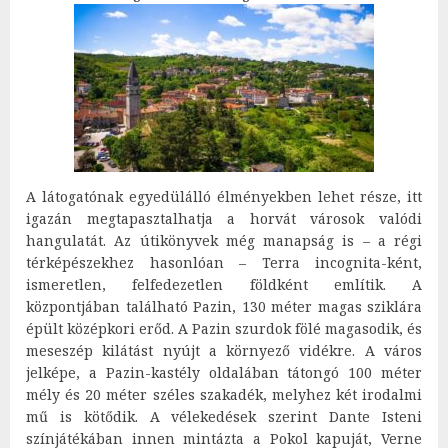
A látogatónak egyedülálló élményekben lehet része, itt
igazán megtapasztalhatja a horvát városok valódi
hangulatát. Az útikönyvek még manapság is – a régi
térképészekhez hasonlóan – Terra incognita-ként,
ismeretlen, felfedezetlen földként említik. A
központjában található Pazin, 130 méter magas sziklára
épült középkori erőd. A Pazin szurdok fölé magasodik, és
meseszép kilátást nyújt a környező vidékre. A város
jelképe, a Pazin-kastély oldalában tátongó 100 méter
mély és 20 méter széles szakadék, melyhez két irodalmi
mű is kötődik. A vélekedések szerint Dante Isteni
színjátékában innen mintázta a Pokol kapuját, Verne