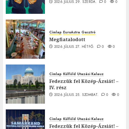
2026.JÚLIUS.29. SZERDA.
0
0
Címlap
EuroAstra
Gasztró
Megfiatalodott
2026.JÚLIUS.27. HÉTFŐ.
0
0
Címlap
Külföld
Utazási Kalauz
Fedezzük fel Közép-Ázsiát! –
IV. rész
2026.JÚLIUS.25. SZOMBAT.
0
0
Címlap
Külföld
Utazási Kalauz
Fedezzük fel Közép-Ázsiát! –