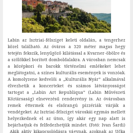
Labin az Isztriai-félsziget keleti oldalán, a tengerhez
közel található. Az óváros a 320 méter magas hegy
tetején fekszik, lenyűgöző kilátással a Kvarner-öbölre és
a szőlőkkel borított domboldalakra. A városban nemcsak
a középkori és barokk történelmi emlékeket lehet
meglátogatni, a színes kulturális események is vonzóak.
A komolyzene kedvelői a „Kulturális Nyár” alkalmával
élvezhetik a koncerteket és számos látványosságot
tartogat a „Labin Art Republiqua” (Labin Művészeti
Köztársaság) elnevezésű rendezvény is. Az óvárosban
remek éttermek és elsőrangú pizzériák várják a
vendégeket. Az Isztriai-félsziget városkái egymás mellett
helyezkednek el az úton, így akár egy nap alatt is
bejárhatjuk és felfedezhetjük mindet. (Fotó: Ivan Šardi)
Akik aktív kikapcsolódásra vágynak, azoknak az Učka