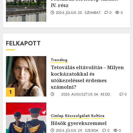
IV. rész
2026.JÚLIUS.25. SZOMBAT.
0
0
FELKAPOTT
Trending
Tetoválás eltávolítás – Milyen
kockázatokkal és
utókezeléssel érdemes
számolni?
1
2026.AUGUSZTUS.04. KEDD.
0
0
Címlap
Közszolgálati
Kultúra
Hősök gyerekszemmel
2026.JÚLIUS.29. SZERDA.
0
0