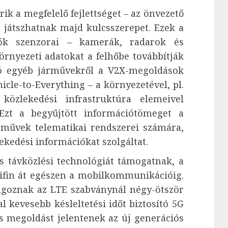
ik a megfelelő fejlettséget – az önvezető
játszhatnak majd kulcsszerepet. Ezek a
tók szenzorai – kamerák, radarok és
környezeti adatokat a felhőbe továbbítják
dó egyéb járművekről a V2X-megoldások
icle-to-Everything
–
a környezetével, pl.
közlekedési infrastruktúra elemeivel
Ezt a begyűjtött információtömeget a
árművek telematikai rendszerei számára,
ekedési információkat szolgáltat.
 távközlési technológiát támogatnak, a
wifin át egészen a mobilkommunikációig.
lgoznak az LTE szabványnál négy-ötször
l kevesebb késleltetési időt biztosító 5G
is megoldást jelentenek az új generációs