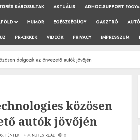
TÖRÉS KÁROSULTAK
AKTUÁLIS
ADHOC.SUPPORT
FOGYA
LFÖLD
HUMOR
EGÉSZSÉGÜGY
GASZTRÓ
AUT
AUZ
PR-CIKKEK
VIDEÓK
PRIVACY
IMPRESSZUM
zösen dolgozik az önvezető autók jövőjén
echnologies közösen
ető autók jövőjén
05. PÉNTEK.
4 MINUTES READ
0