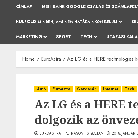
CÍMLAP
MBH BANK GOOGLE CSALÁS ÉS SZÁMLAFEL
KÜLFÖLD
BE
MINDEN, AMI NEM HATÁRAINKON BELÜLI
MARKETING
SPORT
TECH
UTAZÁSI KAL
Home
EuroAstra
Az LG és a HERE technologies kö
Autó
EuroAstra
Gazdaság
Internet
Tech
Az LG és a HERE t
dolgozik az önvez
EUROASTRA - PETRÁSOVITS ZOLTÁN
2018.JANUÁR.