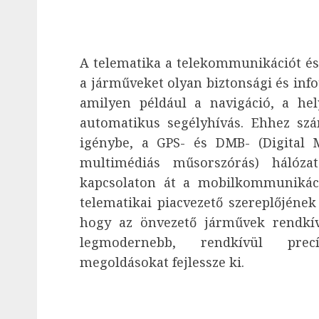
A telematika a telekommunikációt és 
a járműveket olyan biztonsági és info
amilyen például a navigáció, a he
automatikus segélyhívás. Ehhez sz
igénybe, a GPS- és DMB- (Digital M
multimédiás műsorszórás) hálóza
kapcsolaton át a mobilkommunikáci
telematikai piacvezető szereplőjének
hogy az önvezető járművek rendkív
legmodernebb, rendkívül precí
megoldásokat fejlessze ki.