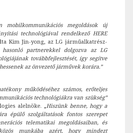
m mobilkommunikációs megoldások új
nyítási technológiával rendelkező HERE
a Kim Jin-yong, az LG járműalkatrész-
 hasonló partnerekkel dolgozva az LG
lógiájának továbbfejlesztését, így segítve
lhessenek az önvezető járművek korára.”
hatékony működéséhez számos, erőteljes
ommunikációs technológiákra van szükség”
gies alelnöke. „
Hiszünk benne, hogy a
ra épülő szolgáltatások fontos szerepet
erációs telematikai megoldásaiban, és
özös munkába azért, hogy mindezt