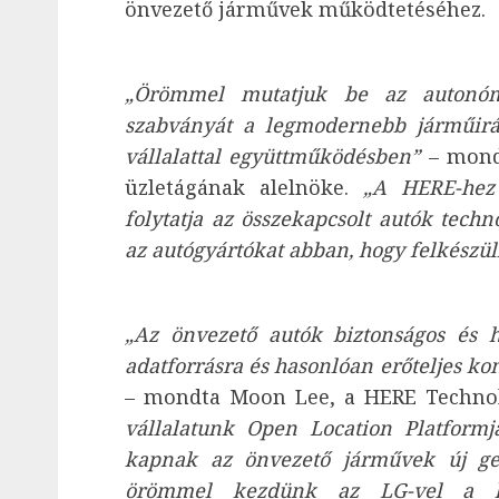
önvezető járművek működtetéséhez.
„Örömmel mutatjuk be az autonó
szabványát a legmodernebb járműirá
vállalattal együttműködésben”
– mondt
üzletágának alelnöke.
„A HERE-hez
folytatja az összekapcsolt autók techno
az autógyártókat abban, hogy felkészü
„Az önvezető autók biztonságos és 
adatforrásra és hasonlóan erőteljes k
– mondta Moon Lee, a HERE Technolo
vállalatunk Open Location Platformjá
kapnak az önvezető járművek új gen
örömmel kezdünk az LG-vel a k