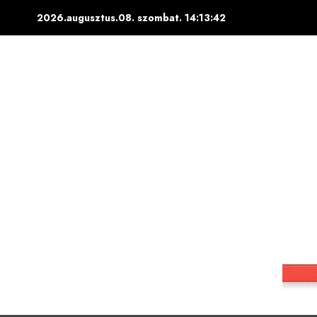
Skip
2026.augusztus.08. szombat.
14:13:43
to
content