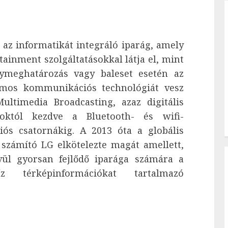
az informatikát integráló iparág, amely
tainment szolgáltatásokkal látja el, mint
lymeghatározás vagy baleset esetén az
ámos kommunikációs technológiát vesz
ultimedia Broadcasting, azaz digitális
toktól kezdve a Bluetooth- és wifi-
ós csatornákig. A 2013 óta a globális
 számító LG elkötelezte magát amellett,
ül gyorsan fejlődő iparága számára a
z térképinformációkat tartalmazó