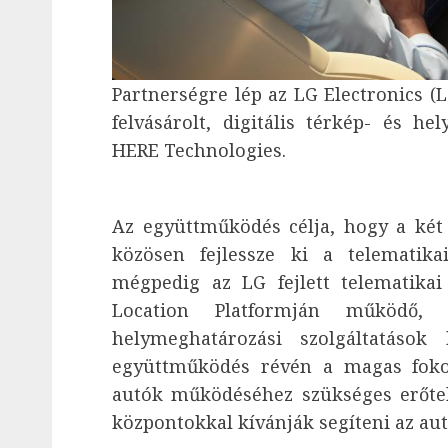
Partnerségre lép az LG Electronics (L
felvásárolt, digitális térkép- és he
HERE Technologies.
Az együttműködés célja, hogy a két
közösen fejlessze ki a telematika
mégpedig az LG fejlett telematika
Location Platformján működő,
helymeghatározási szolgáltatások
együttműködés révén a magas fokon
autók működéséhez szükséges erőte
központokkal kívánják segíteni az au