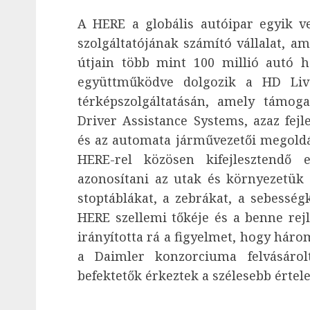
A HERE a globális autóipar egyik v
szolgáltatójának számító vállalat, a
útjain több mint 100 millió autó h
együttműködve dolgozik a HD Liv
térképszolgáltatásán, amely támog
Driver Assistance Systems, azaz fejl
és az automata járművezetői megoldá
HERE-rel közösen kifejlesztendő 
azonosítani az utak és környezetük j
stoptáblákat, a zebrákat, a sebesség
HERE szellemi tőkéje és a benne rej
irányította rá a figyelmet, hogy háro
a Daimler konzorciuma felvásárolt
befektetők érkeztek a szélesebb értel