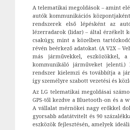
A telematikai megoldások – amint elér
autók kommunikációs központjaként 
rendszerek első lépésként az au
lézerradarok (lidar) – által érzékelt 
csakúgy, mint a közelben tartózko
révén beérkező adatokat. (A V2X
–
Veh
más járművekkel, eszközökkel, a 
kommunikáló járműveket jelenti.) 
rendszer kielemzi és továbbítja a j
így személyre szabott vezetési és közl
Az LG telematikai megoldásai számos
GPS-től kezdve a Bluetooth-on és a 
A vállalat mérnökei nagy erőkkel do
gyorsabb adatátvitelt és 90 százalékka
eszközök fejlesztésén, amelyek ideál