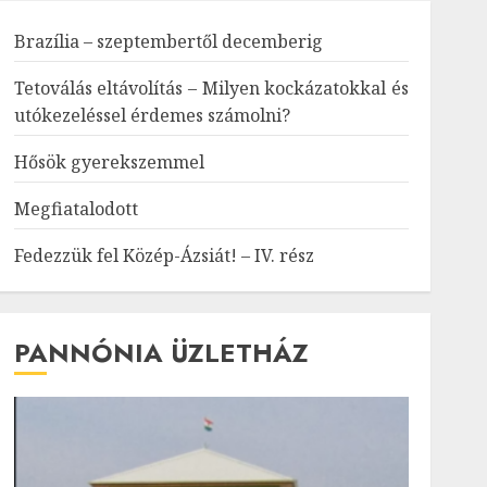
Brazília – szeptembertől decemberig
Tetoválás eltávolítás – Milyen kockázatokkal és
utókezeléssel érdemes számolni?
Hősök gyerekszemmel
Megfiatalodott
Fedezzük fel Közép-Ázsiát! – IV. rész
PANNÓNIA ÜZLETHÁZ