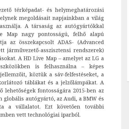
ezető térképadat- és helymeghatározási
melynek megoldásait napjainkban a világ
asználja. A társaság az autógyártókkal
e Map nagy pontosságú, felhő alapú
atja az összekapcsolt ADAS- (Advanced
ett járművezető-asszisztensi rendszerek)
sokat. A HD Live Map – amelyet az LG a
eszközökben is felhasználna – képes
ellemzőit, köztük a sáv-felfestéseket, a
korlátozó táblákat és a jelzőlámpákat. A
lő lehetőségek fontosságára 2015-ben az
m globális autógyártó, az Audi, a BMW és
a a vállalatot. Ezt követően további
emben vett technológiai iparból.