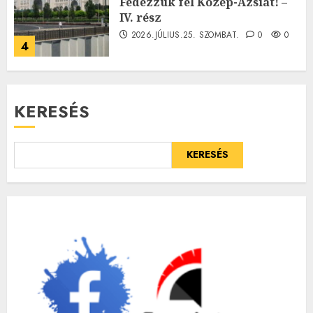
Fedezzük fel Közép-Ázsiát! –
IV. rész
2026.JÚLIUS.25. SZOMBAT.
0
0
4
KERESÉS
KERESÉS