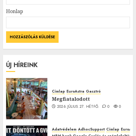
Honlap
ÚJ HÍREINK
Címlap
EuroAstra
Gasztró
Megfiatalodott
2026.JÚLIUS.27. HÉTFŐ.
0
0
Adatvédelem
AdhocSupport
Címlap
EuroAst
MBH bank Google Csalás és számlafeltörés 