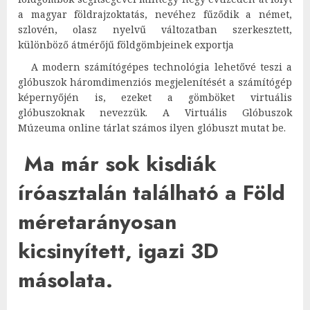
a magyar földrajzoktatás, nevéhez fűződik a német,
szlovén, olasz nyelvű változatban szerkesztett,
különböző átmérőjű földgömbjeinek exportja
A modern számítógépes technológia lehetővé teszi a
glóbuszok háromdimenziós megjelenítését a számítógép
képernyőjén is, ezeket a gömböket virtuális
glóbuszoknak nevezzük. A
Virtuális Glóbuszok
Múzeuma
online tárlat számos ilyen glóbuszt mutat be.
Ma már sok kisdiák
íróasztalán található a Föld
méretarányosan
kicsinyített, igazi 3D
másolata.