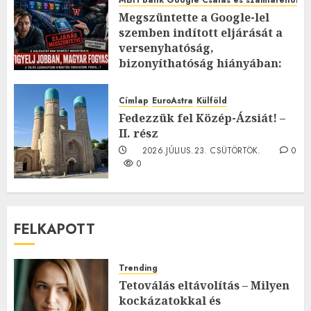
Megszüntette a Google-lel
szemben indított eljárását a
versenyhatóság,
bizonyíthatóság hiányában:
TE mit gondolsz erről?
2026.JÚLIUS.23. CSÜTÖRTÖK.
0
Címlap
EuroAstra
Külföld
0
Fedezzük fel Közép-Ázsiát! –
II. rész
2026.JÚLIUS.23. CSÜTÖRTÖK.
0
0
FELKAPOTT
Trending
Tetoválás eltávolítás – Milyen
kockázatokkal és