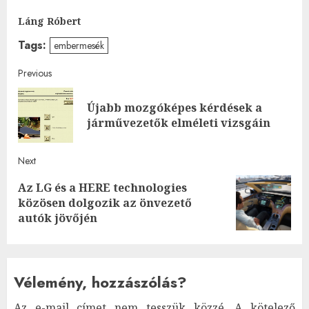
Láng Róbert
Tags:
embermesék
Post
Previous
navigation
Újabb mozgóképes kérdések a
Pre
járművezetők elméleti vizsgáin
post
Next
Az LG és a HERE technologies
Next
közösen dolgozik az önvezető
post:
autók jövőjén
Vélemény, hozzászólás?
Az e-mail címet nem tesszük közzé.
A kötelező