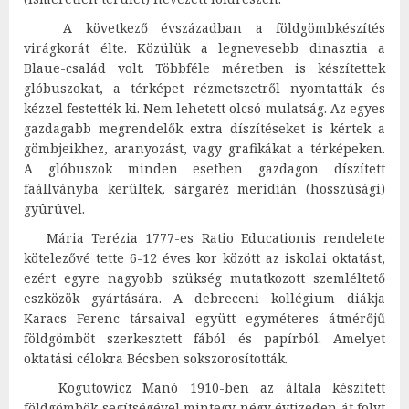
A következő évszázadban a földgömbkészítés
virágkorát élte. Közülük a legnevesebb dinasztia a
Blaue-család volt. Többféle méretben is készítettek
glóbuszokat, a térképet rézmetszetről nyomtatták és
kézzel festették ki. Nem lehetett olcsó mulatság. Az egyes
gazdagabb megrendelők extra díszítéseket is kértek a
gömbjeikhez, aranyozást, vagy grafikákat a térképeken.
A glóbuszok minden esetben gazdagon díszített
faállványba kerültek, sárgaréz
meridián (hosszúsági)
gyûrûvel
.
Mária Terézia
1777-es
Ratio Educationis
rendelete
kötelezővé tette 6-12 éves kor között az iskolai oktatást,
ezért egyre nagyobb szükség mutatkozott szemléltető
eszközök gyártására. A debreceni kollégium diákja
Karacs Ferenc társaival együtt egyméteres átmérőjű
földgömböt szerkesztett fából és papírból. Amelyet
oktatási célokra Bécsben sokszorosították.
Kogutowicz Manó
1910-ben az általa készített
földgömbök segítségével mintegy négy évtizeden át folyt