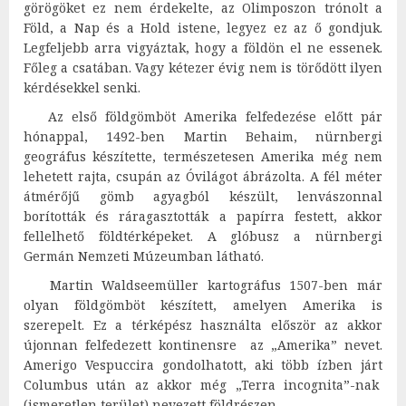
görögöket ez nem érdekelte, az Olimposzon trónolt a
Föld, a Nap és a Hold istene, legyez ez az ő gondjuk.
Legfeljebb arra vigyáztak, hogy a földön el ne essenek.
Főleg a csatában. Vagy kétezer évig nem is törődött ilyen
kérdésekkel senki.
Az első földgömböt Amerika felfedezése előtt pár
hónappal, 1492-ben Martin Behaim, nürnbergi
geográfus készítette, természetesen Amerika még nem
lehetett rajta, csupán az Óvilágot ábrázolta. A fél méter
átmérőjű gömb agyagból készült, lenvászonnal
borították és ráragasztották a papírra festett, akkor
fellelhető földtérképeket. A glóbusz a nürnbergi
Germán Nemzeti Múzeumban látható.
Martin Waldseemüller kartográfus 1507-ben már
olyan földgömböt készített, amelyen Amerika is
szerepelt. Ez a térképész használta először az akkor
újonnan felfedezett kontinensre az „Amerika” nevet.
Amerigo Vespuccira gondolhatott, aki több ízben járt
Columbus után az akkor még „Terra incognita”-nak
(ismeretlen terület) nevezett földrészen.