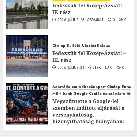
Fedezzük fel Közép-Ázsiát! –
IV. rész
2026.JÚLIUS.25. SZOMBAT.
0
0
Címlap
Külföld
Utazási Kalauz
Fedezzük fel Közép-Ázsiát! –
III. rész
2026.JÚLIUS.24. PÉNTEK.
0
0
Adatvédelem
AdhocSupport
Címlap
EuroAst
MBH bank Google Csalás és számlafeltörés 
Megszüntette a Google-lel
szemben indított eljárását a
versenyhatóság,
bizonyíthatóság hiányában:
TE mit gondolsz erről?
2026.JÚLIUS.23. CSÜTÖRTÖK.
0