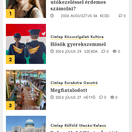
utókezeléssel érdemes
számolni?
1
2026.AUGUSZTUS.04. KEDD.
0
0
Címlap
Közszolgálati
Kultúra
Hősök gyerekszemmel
2026.JÚLIUS.29. SZERDA.
0
0
2
Címlap
EuroAstra
Gasztró
Megfiatalodott
2026.JÚLIUS.27. HÉTFŐ.
0
0
3
Címlap
Külföld
Utazási Kalauz