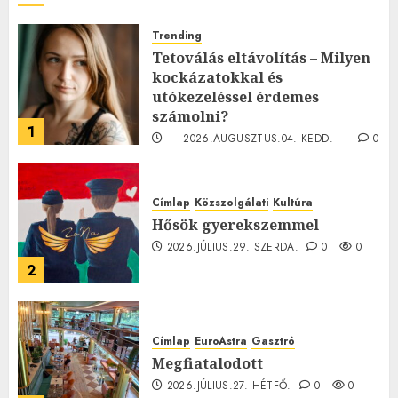
Trending
Tetoválás eltávolítás – Milyen
kockázatokkal és
utókezeléssel érdemes
számolni?
1
2026.AUGUSZTUS.04. KEDD.
0
0
Címlap
Közszolgálati
Kultúra
Hősök gyerekszemmel
2026.JÚLIUS.29. SZERDA.
0
0
2
Címlap
EuroAstra
Gasztró
Megfiatalodott
2026.JÚLIUS.27. HÉTFŐ.
0
0