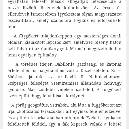
egyáltalán létezett. Mások elfogadják létezését.,de a
hozzá fűződő történetek különbözőek. Az érvek és
ellenérvek ismeretében igyekeztem olyan magyarázatot
összeállítani, amely számomra logikus és elfogadható
lehet.
A függőkert tulajdonképpen egy mesterséges domb
oldalán kialakított lépcsős kert, amelyhez bizony háton
kell felvinni az építőanyagot. Ma már megfizethetetlen
lenn egy ilyen építmény.
A történet idején Babilónia gazdasági és katonai
értelemben is nagyhatalom volt a Közel-keleten. Kr. e.
600-ban járunk, az uralkodó II. Nabukodonozor.
Szépséges feleségét Szemiramiszt állandóan honvágy
gyötörte. Más, zöldebb vidéken született, A függőkert
azért épült, hogy felvidítsa a királynét
A görög geográfus, Sztrabón, aki látta a függőkertet azt
írja: „Boltozatos teraszokból áll egymás felé emelkedve,
és a pillérek kocka-alakban pihennek. Ezeket a lyukakat
feltöltötték földdel, így a fák képesek voltak a lehető