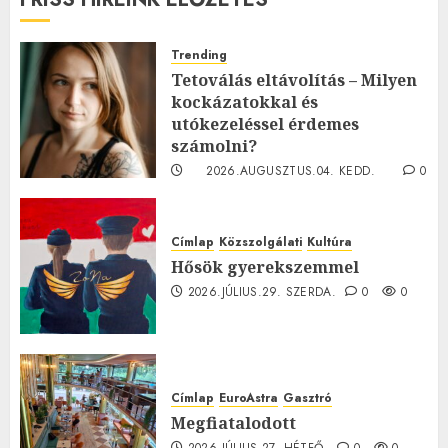
Trending
Tetoválás eltávolítás – Milyen
kockázatokkal és
utókezeléssel érdemes
számolni?
2026.AUGUSZTUS.04. KEDD.
0
0
Címlap
Közszolgálati
Kultúra
Hősök gyerekszemmel
2026.JÚLIUS.29. SZERDA.
0
0
Címlap
EuroAstra
Gasztró
Megfiatalodott