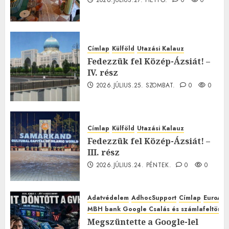
2026.JÚLIUS.27. HÉTFŐ.
0
0
Címlap
Külföld
Utazási Kalauz
Fedezzük fel Közép-Ázsiát! –
IV. rész
2026.JÚLIUS.25. SZOMBAT.
0
0
Címlap
Külföld
Utazási Kalauz
Fedezzük fel Közép-Ázsiát! –
III. rész
2026.JÚLIUS.24. PÉNTEK.
0
0
Adatvédelem
AdhocSupport
Címlap
EuroAst
MBH bank Google Csalás és számlafeltörés 
Megszüntette a Google-lel