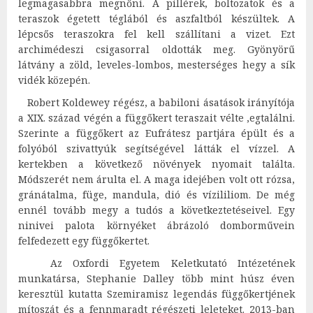
legmagasabbra megnőni. A pillérek, boltozatok és a
teraszok égetett téglából és aszfaltból készültek. A
lépcsős teraszokra fel kell szállítani a vizet. Ezt
archimédeszi csigasorral oldották meg. Gyönyörű
látvány a zöld, leveles-lombos, mesterséges hegy a sík
vidék közepén.
Robert Koldewey
régész, a babiloni ásatások irányítója
a XIX.
század
végén a függőkert teraszait vélte ,egtalálni.
Szerinte a függőkert az
Eufrátesz
partjára épült és a
folyóból szivattyúk segítségével látták el vízzel. A
kertekben a következő növények nyomait találta.
Módszerét nem árulta el. A maga idejében volt ott
rózsa
,
gránátalma
,
füge
,
mandula
,
dió és
vízililiom
. De még
ennél tovább megy a tudós a következtetéseivel. Egy
ninivei palota környéket ábrázoló domborművein
felfedezett egy függőkertet.
Az Oxfordi Egyetem Keletkutató Intézetének
munkatársa, Stephanie Dalley több mint húsz éven
keresztül kutatta Szemiramisz legendás függőkertjének
mítoszát és a fennmaradt régészeti leleteket. 2013-ban