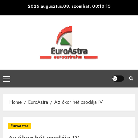
Skip
2026.augusztus.08. szombat.
03:10:16
to
content
Primary
Menu
Home
EuroAstra
Az ókor hét csodája IV.
EuroAstra
Az ókor hét csodája IV.