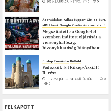
2026.JÚLIUS.27. HÉTFŐ.
0
0
Adatvédelem
AdhocSupport
Címlap
EuroAst
MBH bank Google Csalás és számlafeltörés 
Megszüntette a Google-lel
szemben indított eljárását a
versenyhatóság,
bizonyíthatóság hiányában:
TE mit gondolsz erről?
2026.JÚLIUS.23. CSÜTÖRTÖK.
0
Címlap
EuroAstra
Külföld
0
Fedezzük fel Közép-Ázsiát! –
II. rész
2026.JÚLIUS.23. CSÜTÖRTÖK.
0
0
FELKAPOTT