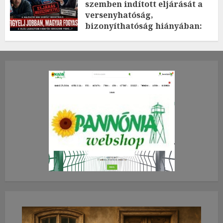
szemben indított eljárását a
versenyhatóság,
bizonyíthatóság hiányában:
TE mit gondolsz erről?
2026.JÚLIUS.23. CSÜTÖRTÖK.
0
0