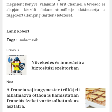
megjelent könyve, valamint a brit Channel 4 tévéadó ez
alapján készült dokumentumfilmje alátámasztja a
függőkert (Hanging Garden) létezését.
Láng Róbert
Tags:
embermesék
Post
Previous
navigation
Növekedés és innováció a
Pre
biztosítási szektorban
post
Next
A francia sajtnagymester trükkjeit
alkalmazva otthon is hamisítatlan
Next
franciás ízeket varázsolhatunk az
post:
asztalra.