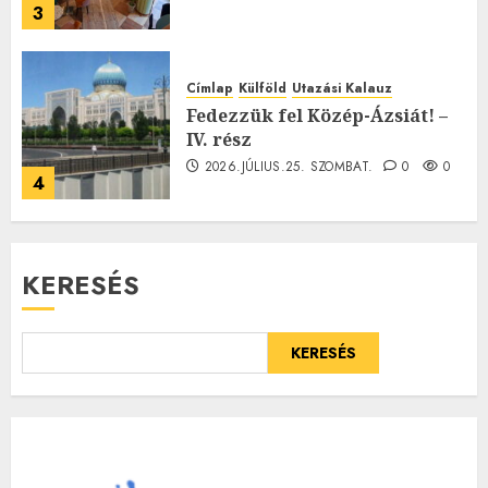
3
Címlap
Külföld
Utazási Kalauz
Fedezzük fel Közép-Ázsiát! –
IV. rész
2026.JÚLIUS.25. SZOMBAT.
0
0
4
KERESÉS
KERESÉS