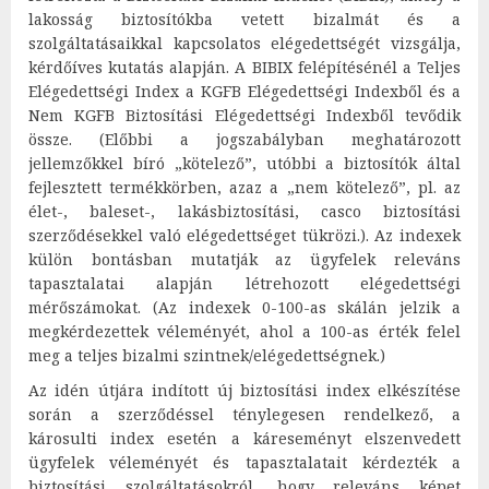
lakosság biztosítókba vetett bizalmát és a
szolgáltatásaikkal kapcsolatos elégedettségét vizsgálja,
kérdőíves kutatás alapján. A BIBIX felépítésénél a Teljes
Elégedettségi Index a KGFB Elégedettségi Indexből és a
Nem KGFB Biztosítási Elégedettségi Indexből tevődik
össze. (Előbbi a jogszabályban meghatározott
jellemzőkkel bíró „kötelező”, utóbbi a biztosítók által
fejlesztett termékkörben, azaz a „nem kötelező”, pl. az
élet-, baleset-, lakásbiztosítási, casco biztosítási
szerződésekkel való elégedettséget tükrözi.). Az indexek
külön bontásban mutatják az ügyfelek releváns
tapasztalatai alapján létrehozott elégedettségi
mérőszámokat. (Az indexek 0-100-as skálán jelzik a
megkérdezettek véleményét, ahol a 100-as érték felel
meg a teljes bizalmi szintnek/elégedettségnek.)
Az idén útjára indított új biztosítási index elkészítése
során a szerződéssel ténylegesen rendelkező, a
károsulti index esetén a káreseményt elszenvedett
ügyfelek véleményét és tapasztalatait kérdezték a
biztosítási szolgáltatásokról, hogy releváns képet