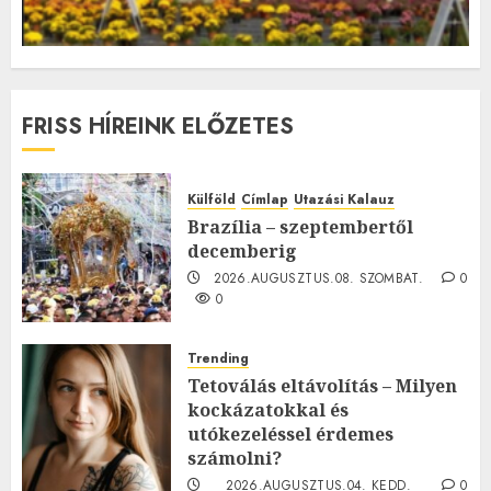
FRISS HÍREINK ELŐZETES
Külföld
Címlap
Utazási Kalauz
Brazília – szeptembertől
decemberig
2026.AUGUSZTUS.08. SZOMBAT.
0
0
Trending
Tetoválás eltávolítás – Milyen
kockázatokkal és
utókezeléssel érdemes
számolni?
2026.AUGUSZTUS.04. KEDD.
0