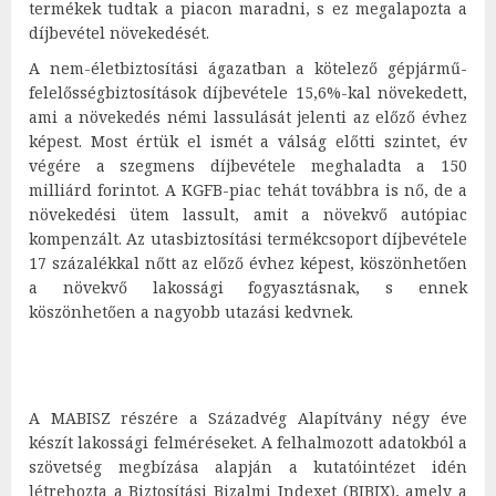
termékek tudtak a piacon maradni, s ez megalapozta a
díjbevétel növekedését.
A nem-életbiztosítási ágazatban a kötelező gépjármű-
felelősségbiztosítások díjbevétele 15,6%-kal növekedett,
ami a növekedés némi lassulását jelenti az előző évhez
képest. Most értük el ismét a válság előtti szintet, év
végére a szegmens díjbevétele meghaladta a 150
milliárd forintot. A KGFB-piac tehát továbbra is nő, de a
növekedési ütem lassult, amit a növekvő autópiac
kompenzált. Az utasbiztosítási termékcsoport díjbevétele
17 százalékkal nőtt az előző évhez képest, köszönhetően
a növekvő lakossági fogyasztásnak, s ennek
köszönhetően a nagyobb utazási kedvnek.
A MABISZ részére a Századvég Alapítvány négy éve
készít lakossági felméréseket. A felhalmozott adatokból a
szövetség megbízása alapján a kutatóintézet idén
létrehozta a Biztosítási Bizalmi Indexet (BIBIX), amely a