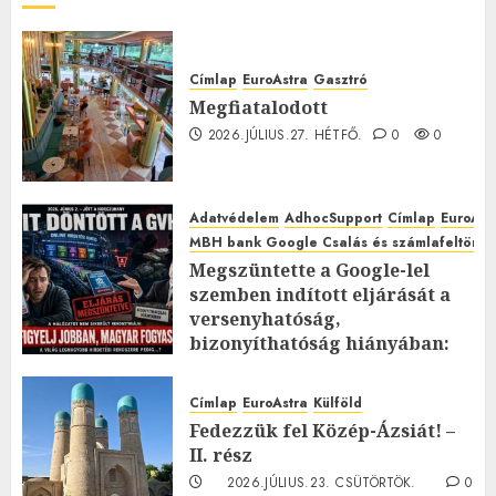
Címlap
EuroAstra
Gasztró
Megfiatalodott
2026.JÚLIUS.27. HÉTFŐ.
0
0
Adatvédelem
AdhocSupport
Címlap
EuroAst
MBH bank Google Csalás és számlafeltörés 
Megszüntette a Google-lel
szemben indított eljárását a
versenyhatóság,
bizonyíthatóság hiányában:
TE mit gondolsz erről?
2026.JÚLIUS.23. CSÜTÖRTÖK.
0
Címlap
EuroAstra
Külföld
0
Fedezzük fel Közép-Ázsiát! –
II. rész
2026.JÚLIUS.23. CSÜTÖRTÖK.
0