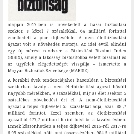
alapján 2017-ben is növekedett a hazai biztosítási
szektor, s közel 7 százalékkal, 64 milliárd forinttal
emelkedett a piac díjbevétele. A nem életbiztosítási
ágazat volt a növekedés motorja. Az idei évtől elindul
egy új mérési rendszer, a Biztosítási Bizalmi Index
(BIBIX), amely a lakosság biztosítókba vetett bizalmát és
az ügyfelek elégedettségét vizsgálja – ismertette a
Magyar Biztosítók Szövetsége (MABISZ).
A korábbi évek tendenciájához hasonlóan a biztosítási
szektorban tavaly a nem életbiztosítási ágazat bővült
nagyobb mértékben, 9 százalékkal, míg az élet szektor 5
százalékos növekedést ért el. A nem-életbiztosítási
ágazat a teljes díjbevétel 55 százalékát adja, azaz 506,7
milliárd forintot. Ezzel szemben az életbiztosítási
ágazatból 477,7 milliárd forint folyt be a tavalyi évben.
Ennek köszönhetően a teljes díjbevétel 2016-ról 2017-re
6,95 százalékkal nőtt, ami összességében 984,5 milliárd