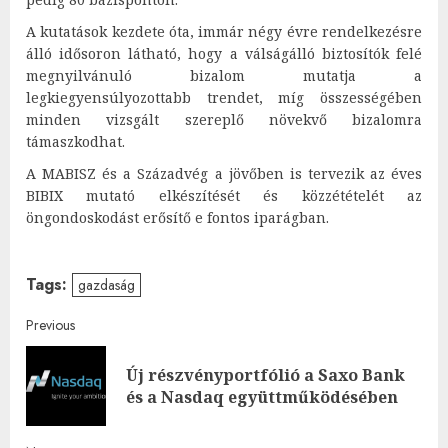
A kutatások kezdete óta, immár négy évre rendelkezésre
álló idősoron látható, hogy a válságálló biztosítók felé
megnyilvánuló bizalom mutatja a
legkiegyensúlyozottabb trendet, míg összességében
minden vizsgált szereplő növekvő bizalomra
támaszkodhat.
A MABISZ és a Századvég a jövőben is tervezik az éves
BIBIX mutató elkészítését és közzétételét az
öngondoskodást erősítő e fontos iparágban.
Tags:
gazdaság
Post
Previous
navigation
Új részvényportfólió a Saxo Bank
Pre
és a Nasdaq együttműködésében
post