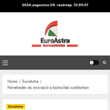
Skip
2026.augusztus.09. vasárnap.
10:59:02
to
content
Primary
Menu
Home
EuroAstra
Növekedés és innováció a biztosítási szektorban
EuroAstra