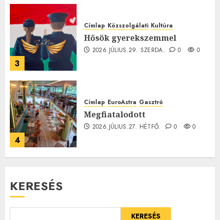
Címlap
Közszolgálati
Kultúra
Hősök gyerekszemmel
2026.JÚLIUS.29. SZERDA.
0
0
3
Címlap
EuroAstra
Gasztró
Megfiatalodott
2026.JÚLIUS.27. HÉTFŐ.
0
0
4
KERESÉS
KERESÉS