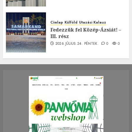
Címlap
Külföld
Utazási Kalauz
Fedezzük fel Közép-Ázsiát! –
III. rész
2026.JÚLIUS.24. PÉNTEK.
0
0