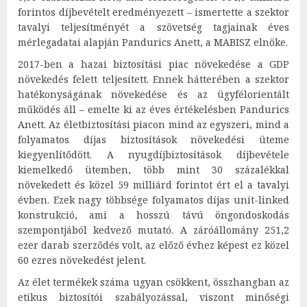
forintos díjbevételt eredményezett – ismertette a szektor
tavalyi teljesítményét a szövetség tagjainak éves
mérlegadatai alapján Pandurics Anett, a MABISZ elnöke.
2017-ben a hazai biztosítási piac növekedése a GDP
növekedés felett teljesített. Ennek hátterében a szektor
hatékonyságának növekedése és az ügyfélorientált
működés áll – emelte ki az éves értékelésben Pandurics
Anett. Az életbiztosítási piacon mind az egyszeri, mind a
folyamatos díjas biztosítások növekedési üteme
kiegyenlítődött. A nyugdíjbiztosítások díjbevétele
kiemelkedő ütemben, több mint 30 százalékkal
növekedett és közel 59 milliárd forintot ért el a tavalyi
évben. Ezek nagy többsége folyamatos díjas unit-linked
konstrukció, ami a hosszú távú öngondoskodás
szempontjából kedvező mutató. A záróállomány 251,2
ezer darab szerződés volt, az előző évhez képest ez közel
60 ezres növekedést jelent.
Az élet termékek száma ugyan csökkent, összhangban az
etikus biztosítói szabályozással, viszont minőségi