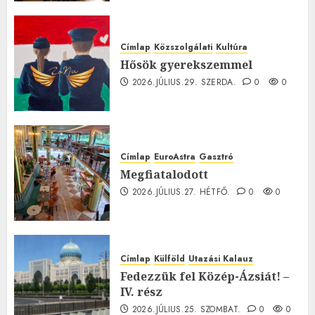
0
Címlap
Közszolgálati
Kultúra
Hősök gyerekszemmel
2026.JÚLIUS.29. SZERDA.
0
0
Címlap
EuroAstra
Gasztró
Megfiatalodott
2026.JÚLIUS.27. HÉTFŐ.
0
0
Címlap
Külföld
Utazási Kalauz
Fedezzük fel Közép-Ázsiát! –
IV. rész
2026.JÚLIUS.25. SZOMBAT.
0
0