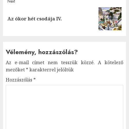
Next
Next
Az ókor hét csodája IV.
post:
Vélemény, hozzászólás?
Az e-mail címet nem tesszük közzé.
A kötelező
mezőket
*
karakterrel jelöltük
Hozzászólás
*