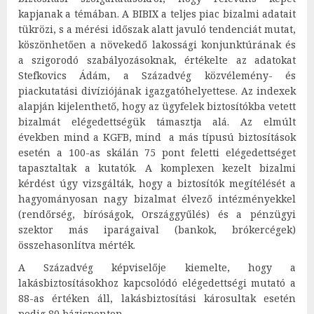
kapjanak a témában. A BIBIX a teljes piac bizalmi adatait
tükrözi, s a mérési időszak alatt javuló tendenciát mutat,
köszönhetően a növekedő lakossági konjunktúrának és
a szigorodó szabályozásoknak, értékelte az adatokat
Stefkovics Ádám, a Századvég közvélemény- és
piackutatási divíziójának igazgatóhelyettese. Az indexek
alapján kijelenthető, hogy az ügyfelek biztosítókba vetett
bizalmát elégedettségük támasztja alá. Az elmúlt
években mind a KGFB, mind a más típusú biztosítások
esetén a 100-as skálán 75 pont feletti elégedettséget
tapasztaltak a kutatók. A komplexen kezelt bizalmi
kérdést úgy vizsgálták, hogy a biztosítók megítélését a
hagyományosan nagy bizalmat élvező intézményekkel
(rendőrség, bíróságok, Országgyűlés) és a pénzügyi
szektor más iparágaival (bankok, brókercégek)
összehasonlítva mérték.
A Századvég képviselője kiemelte, hogy a
lakásbiztosításokhoz kapcsolódó elégedettségi mutató a
88-as értéken áll, lakásbiztosítási károsultak esetén
pedig 80 bázisponton.