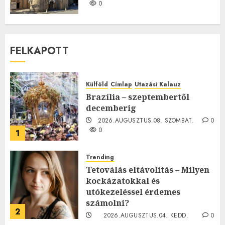
0
FELKAPOTT
Külföld
Címlap
Utazási Kalauz
Brazília – szeptembertől
decemberig
2026.AUGUSZTUS.08. SZOMBAT.
0
0
1
Trending
Tetoválás eltávolítás – Milyen
kockázatokkal és
utókezeléssel érdemes
számolni?
2
2026.AUGUSZTUS.04. KEDD.
0
0