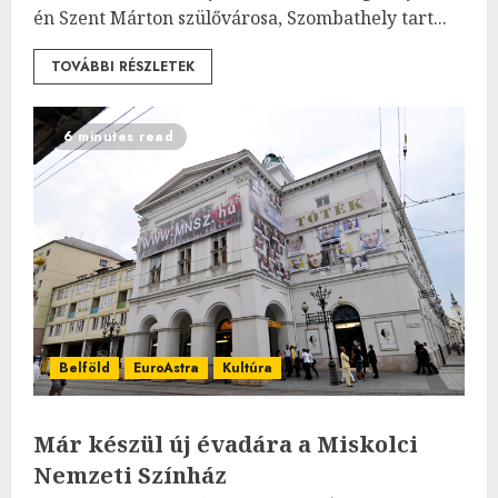
én Szent Márton szülővárosa, Szombathely tart...
TOVÁBBI RÉSZLETEK
6 minutes read
Belföld
EuroAstra
Kultúra
Már készül új évadára a Miskolci
Nemzeti Színház