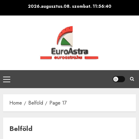
Skip
2026.augusztus.08. szombat.
11:56:42
to
content
Primary
Menu
Home
Belföld
Page 17
Belföld