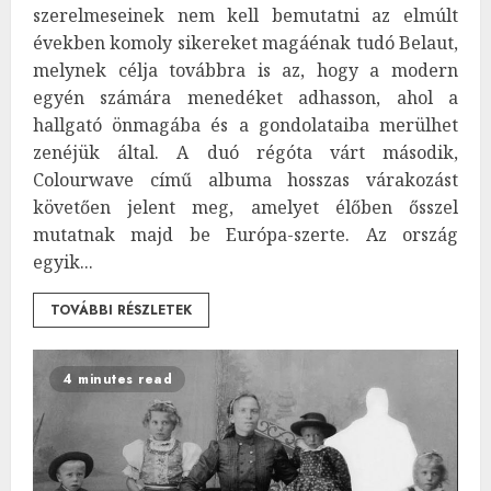
szerelmeseinek nem kell bemutatni az elmúlt
években komoly sikereket magáénak tudó Belaut,
melynek célja továbbra is az, hogy a modern
egyén számára menedéket adhasson, ahol a
hallgató önmagába és a gondolataiba merülhet
zenéjük által. A duó régóta várt második,
Colourwave című albuma hosszas várakozást
követően jelent meg, amelyet élőben ősszel
mutatnak majd be Európa-szerte. Az ország
egyik...
TOVÁBBI RÉSZLETEK
4 minutes read