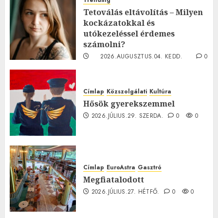
Trending
Tetoválás eltávolítás – Milyen
kockázatokkal és
utókezeléssel érdemes
számolni?
2026.AUGUSZTUS.04. KEDD.
0
0
Címlap
Közszolgálati
Kultúra
Hősök gyerekszemmel
2026.JÚLIUS.29. SZERDA.
0
0
Címlap
EuroAstra
Gasztró
Megfiatalodott
2026.JÚLIUS.27. HÉTFŐ.
0
0