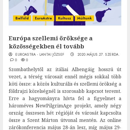
Belföld
EuroAstra
Kultusz
Múltunk
Európa szellemi öröksége a
közösségekben él tovább
EUROASTRA - LANTAI JÓZSEF
2020.MÁJUS.27. SZERDA.
0
0
Szombathelytől az itáliai Albengáig hosszú út
vezet, a térség városait ennél mégis sokkal több
köti össze: a közös kulturális és szellemi örökség a
földrajzi közelségnél is szorosabb kapcsot teremt.
Erre a hagyományra hívta fel a figyelmet a
hároméves NewPilgrimAge projekt, amely négy
ország összesen hét régióját és városát kapcsolta
össze a Szent Márton útvonal mentén. Az online
zárókonferencia május 28-án lesz, míg május 29-