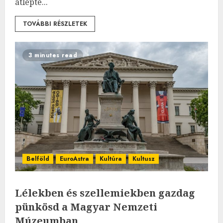
átlépte...
TOVÁBBI RÉSZLETEK
3 minutes read
Belföld
EuroAstra
Kultúra
Kultusz
Lélekben és szellemiekben gazdag
pünkösd a Magyar Nemzeti
Múzeumban