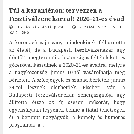
Túl a karanténon: tervezzen a
Fesztiválzenekarral! 2020–21-es évad
EUROASTRA - LANTAI JÓZSEF
2020.MÁJUS.22. PÉNTEK.
0
0
A koronavírus-járvány mindenkinek felborította
az életét, de a Budapesti Fesztiválzenekar úgy
döntött: megteremti a biztonságos feltételeket, és
gőzerővel készülnek a 2020–21-es évadra, melyre
a nagyközönség június 10-től vásárolhatja meg
bérleteit. A szólójegyek és szabad bérletek június
24-től lesznek elérhetőek. Fischer Iván, a
Budapesti Fesztiválzenekar zeneigazgatója úgy
állította össze az új szezon műsorát, hogy
egyensúlyban legyenek benne a fiatal tehetségek
és a befutott nagyágyúk, a komoly és humoros
programok, a...