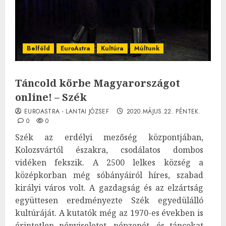
Belföld
EuroAstra
Kultúra
Múltunk
Táncold körbe Magyarországot
online! – Szék
EUROASTRA - LANTAI JÓZSEF
2020.MÁJUS.22. PÉNTEK.
0
0
Szék az erdélyi mezőség központjában,
Kolozsvártól északra, csodálatos dombos
vidéken fekszik. A 2500 lelkes község a
középkorban még sóbányáiról híres, szabad
királyi város volt. A gazdagság és az elzártság
együttesen eredményezte Szék egyedülálló
kultúráját. A kutatók még az 1970-es években is
érintetlen népviseletet, népzenét, és táncokat