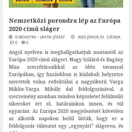
Belföld
EuroAstra
Kultúra
Nemzetközi porondra lép az Európa
2020 című sláger
EUROASTRA - LANTAI JÓZSEF
2020.JÚNIUS.03. SZERDA.
0
0
Angol nyelven is meghallgathatjuk mostantól az
Európa 2020 című slágert. Nagy Szilárd és Ragány
Misa szerzőtársaikkal az idén tavasszal
Európában, így hazánkban is kialakult helyzetre
szerettek volna reflektálni a nagysikerű Varga
Miklós-Varga Mihály dal feldolgozásával. A
szerzemény azonban minden képzeletet felülmúló
sikereket ért el, határainkon innen, és túl
egyaránt. Az Európa 2020 megjelenését követően
az alkotók napokon belül látták, hogy ez a
feldolgozás túlmutat egy „egynyári” slágeren, és