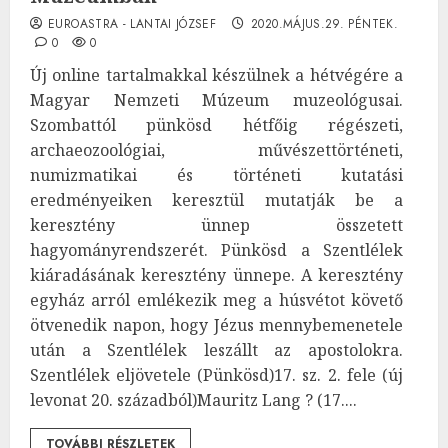
EUROASTRA - LANTAI JÓZSEF
2020.MÁJUS.29. PÉNTEK.
0
0
Új online tartalmakkal készülnek a hétvégére a
Magyar Nemzeti Múzeum muzeológusai.
Szombattól pünkösd hétfőig régészeti,
archaeozoológiai, művészettörténeti,
numizmatikai és történeti kutatási
eredményeiken keresztül mutatják be a
keresztény ünnep összetett
hagyományrendszerét. Pünkösd a Szentlélek
kiáradásának keresztény ünnepe. A keresztény
egyház arról emlékezik meg a húsvétot követő
ötvenedik napon, hogy Jézus mennybemenetele
után a Szentlélek leszállt az apostolokra.
Szentlélek eljövetele (Pünkösd)17. sz. 2. fele (új
levonat 20. századból)Mauritz Lang ? (17....
TOVÁBBI RÉSZLETEK