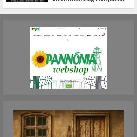
TE mit gondolsz erről?
2026.JÚLIUS.23. CSÜTÖRTÖK.
0
0