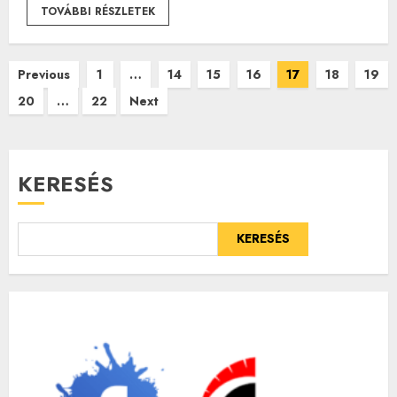
TOVÁBBI RÉSZLETEK
Bejegyzések
Previous
1
…
14
15
16
17
18
19
20
…
22
Next
lapozása
KERESÉS
KERESÉS