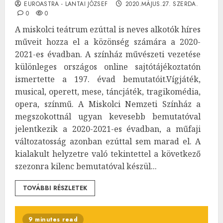
EUROASTRA - LANTAI JÓZSEF
2020.MÁJUS.27. SZERDA.
0
0
A miskolci teátrum ezúttal is neves alkotók híres
műveit hozza el a közönség számára a 2020-
2021-es évadban. A színház művészeti vezetése
különleges országos online sajtótájékoztatón
ismertette a 197. évad bemutatóit.Vígjáték,
musical, operett, mese, táncjáték, tragikomédia,
opera, színmű. A Miskolci Nemzeti Színház a
megszokottnál ugyan kevesebb bemutatóval
jelentkezik a 2020-2021-es évadban, a műfaji
változatosság azonban ezúttal sem marad el. A
kialakult helyzetre való tekintettel a következő
szezonra kilenc bemutatóval készül...
TOVÁBBI RÉSZLETEK
9 minutes read