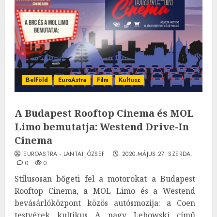
Belföld
EuroAstra
Film
Kultusz
A Budapest Rooftop Cinema és MOL
Limo bemutatja: Westend Drive-In
Cinema
EUROASTRA - LANTAI JÓZSEF
2020.MÁJUS.27. SZERDA.
0
0
Stílusosan bőgeti fel a motorokat a Budapest
Rooftop Cinema, a MOL Limo és a Westend
bevásárlóközpont közös autósmozija: a Coen
testvérek kultikus A nagy Lebowski című