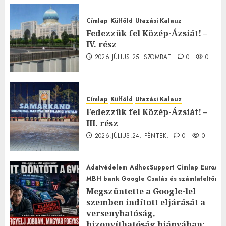
Címlap
Külföld
Utazási Kalauz
Fedezzük fel Közép-Ázsiát! –
IV. rész
2026.JÚLIUS.25. SZOMBAT.
0
0
Címlap
Külföld
Utazási Kalauz
Fedezzük fel Közép-Ázsiát! –
III. rész
2026.JÚLIUS.24. PÉNTEK.
0
0
Adatvédelem
AdhocSupport
Címlap
EuroAst
MBH bank Google Csalás és számlafeltörés 
Megszüntette a Google-lel
szemben indított eljárását a
versenyhatóság,
bizonyíthatóság hiányában: