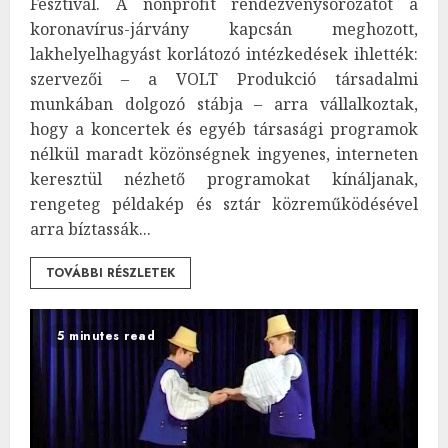
Fesztivál. A nonprofit rendezvénysorozatot a
koronavírus-járvány kapcsán meghozott,
lakhelyelhagyást korlátozó intézkedések ihlették:
szervezői – a VOLT Produkció társadalmi
munkában dolgozó stábja – arra vállalkoztak,
hogy a koncertek és egyéb társasági programok
nélkül maradt közönségnek ingyenes, interneten
keresztül nézhető programokat kínáljanak,
rengeteg példakép és sztár közreműködésével
arra bíztassák...
TOVÁBBI RÉSZLETEK
5 minutes read