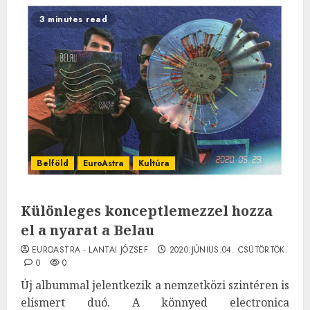
3 minutes read
Belföld
EuroAstra
Kultúra
Különleges konceptlemezzel hozza
el a nyarat a Belau
EUROASTRA - LANTAI JÓZSEF
2020.JÚNIUS.04. CSÜTÖRTÖK.
0
0
Új albummal jelentkezik a nemzetközi szintéren is
elismert duó. A könnyed electronica