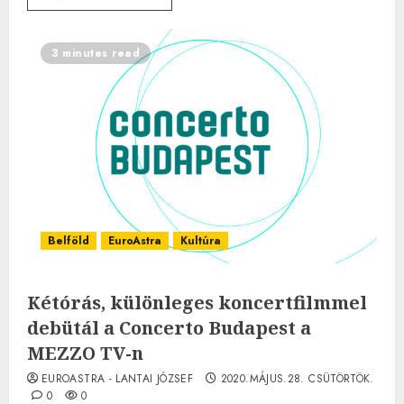
3 minutes read
Belföld
EuroAstra
Kultúra
Kétórás, különleges koncertfilmmel
debütál a Concerto Budapest a
MEZZO TV-n
EUROASTRA - LANTAI JÓZSEF
2020.MÁJUS.28. CSÜTÖRTÖK.
0
0