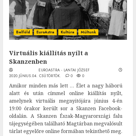
Belföld
EuroAstra
Kultúra
Múltunk
Virtuális kiállítás nyílt a
Skanzenben
EUROASTRA - LANTAI JÓZSEF
2020.JÚNIUS.04. CSÜTÖRTÖK.
0
0
Amikor minden más lett … Élet a nagy háború
alatt és után címmel online kiállítás nyílt,
amelynek virtuális megnyitójára június 4-én
19:00 órakor került sor a Skanzen Facebook-
oldalán. A Skanzen Észak-Magyarországi falu
tájegységében található Magtárban megvalósult
tárlat egyelőre online formában tekinthető meg.