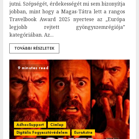
jutni. Szépségét, érdekességét mi sem bizonyítja
jobban, mint hogy a Magas-Tátra lett a rangos
Travelbook Award 2025 nyertese az „Európa
legjobb rejtett gyöngyszemrégiója”
kategóriában. Az...
TOVÁBBI RÉSZLETEK
9 minutes read
AdhocSupport
Címlap
Digitális Fogyasztóvédelem
EuroAstra