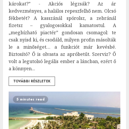
károkat?” - Akciós légzsák? Az ár
kedvezményes, a halálos repeszfelhő nem. Olcsó
fékbetét? A kasszánál spórolsz, a zebránál
fizetsz – gyalogosokkal kamatostul. A
„megbízható piactér” gondosan csomagol: te
csak nyisd ki, és csodáld, milyen profin másolták
le a minőséget… a funkciót már kevésbé.
Biztosító? Ő is olvasta az apróbetűt. Szerviz? Ő
volt a legutolsó legális ember a láncban, ezért ő
a könnyen...
TOVÁBBI RÉSZLETEK
5 minutes read