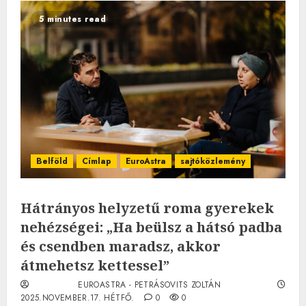
5 minutes read
Belföld
Címlap
EuroAstra
sajtóközlemény
Hátrányos helyzetű roma gyerekek
nehézségei: „Ha beülsz a hátsó padba
és csendben maradsz, akkor
átmehetsz kettessel”
EUROASTRA - PETRÁSOVITS ZOLTÁN
2025.NOVEMBER.17. HÉTFŐ.
0
0