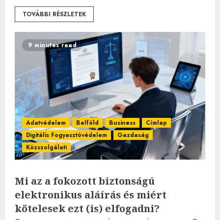
TOVÁBBI RÉSZLETEK
9 minutes read
Adatvédelem
Belföld
Business
Címlap
Digitális Fogyasztóvédelem
Gazdaság
Közszolgálati
Mi az a fokozott biztonságú
elektronikus aláírás és miért
kötelesek ezt (is) elfogadni?