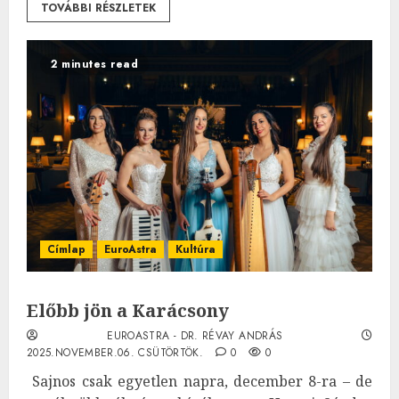
TOVÁBBI RÉSZLETEK
2 minutes read
Címlap
EuroAstra
Kultúra
Előbb jön a Karácsony
EUROASTRA - DR. RÉVAY ANDRÁS
2025.NOVEMBER.06. CSÜTÖRTÖK.
0
0
Sajnos csak egyetlen napra, december 8-ra – de