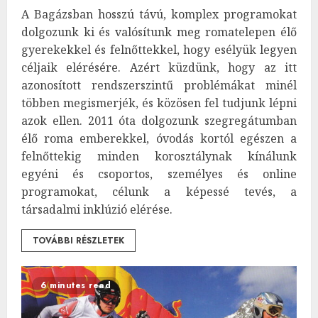
A Bagázsban hosszú távú, komplex programokat
dolgozunk ki és valósítunk meg romatelepen élő
gyerekekkel és felnőttekkel, hogy esélyük legyen
céljaik elérésére. Azért küzdünk, hogy az itt
azonosított rendszerszintű problémákat minél
többen megismerjék, és közösen fel tudjunk lépni
azok ellen. 2011 óta dolgozunk szegregátumban
élő roma emberekkel, óvodás kortól egészen a
felnőttekig minden korosztálynak kínálunk
egyéni és csoportos, személyes és online
programokat, célunk a képessé tevés, a
társadalmi inklúzió elérése.
TOVÁBBI RÉSZLETEK
6 minutes read