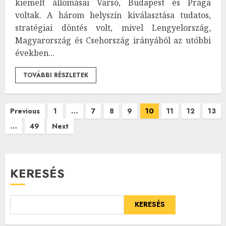
kiemelt állomásai Varsó, Budapest és Prága
voltak. A három helyszín kiválasztása tudatos,
stratégiai döntés volt, mivel Lengyelország,
Magyarország és Csehország irányából az utóbbi
években...
TOVÁBBI RÉSZLETEK
Bejegyzések
Previous
1
…
7
8
9
10
11
12
13
…
49
Next
lapozása
KERESÉS
KERESÉS