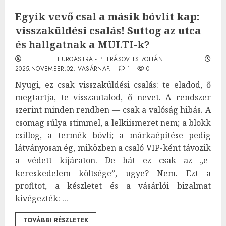
Egyik vevő csal a másik bóvlit kap:
visszaküldési csalás! Suttog az utca
és hallgatnak a MULTI-k?
EUROASTRA - PETRÁSOVITS ZOLTÁN
2025.NOVEMBER.02. VASÁRNAP.
1
0
Nyugi, ez csak visszaküldési csalás: te eladod, ő
megtartja, te visszautalod, ő nevet. A rendszer
szerint minden rendben — csak a valóság hibás. A
csomag súlya stimmel, a lelkiismeret nem; a blokk
csillog, a termék bóvli; a márkaépítése pedig
látványosan ég, miközben a csaló VIP-ként távozik
a védett kijáraton. De hát ez csak az „e-
kereskedelem költsége”, ugye? Nem. Ezt a
profitot, a készletet és a vásárlói bizalmat
kivégezték: ...
TOVÁBBI RÉSZLETEK