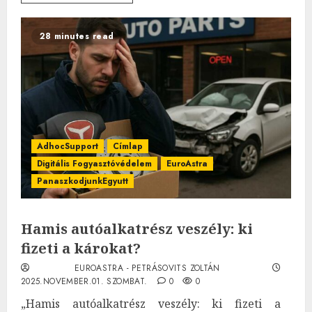
28 minutes read
AdhocSupport
Címlap
Digitális Fogyasztóvédelem
EuroAstra
PanaszkodjunkEgyutt
Hamis autóalkatrész veszély: ki
fizeti a károkat?
EUROASTRA - PETRÁSOVITS ZOLTÁN
2025.NOVEMBER.01. SZOMBAT.
0
0
„Hamis autóalkatrész veszély: ki fizeti a