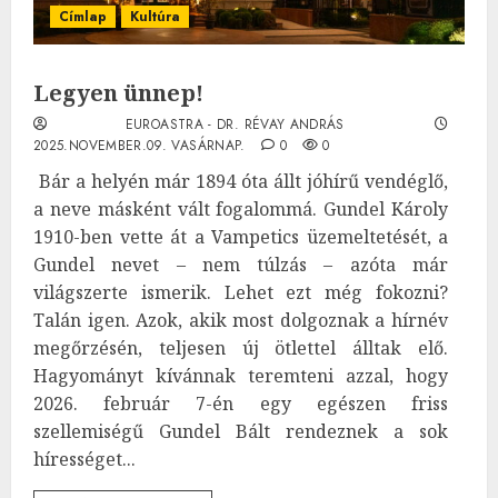
Címlap
Kultúra
Legyen ünnep!
EUROASTRA - DR. RÉVAY ANDRÁS
2025.NOVEMBER.09. VASÁRNAP.
0
0
Bár a helyén már 1894 óta állt jóhírű vendéglő,
a neve másként vált fogalommá. Gundel Károly
1910-ben vette át a Vampetics üzemeltetését, a
Gundel nevet – nem túlzás – azóta már
világszerte ismerik. Lehet ezt még fokozni?
Talán igen. Azok, akik most dolgoznak a hírnév
megőrzésén, teljesen új ötlettel álltak elő.
Hagyományt kívánnak teremteni azzal, hogy
2026. február 7-én egy egészen friss
szellemiségű Gundel Bált rendeznek a sok
hírességet...