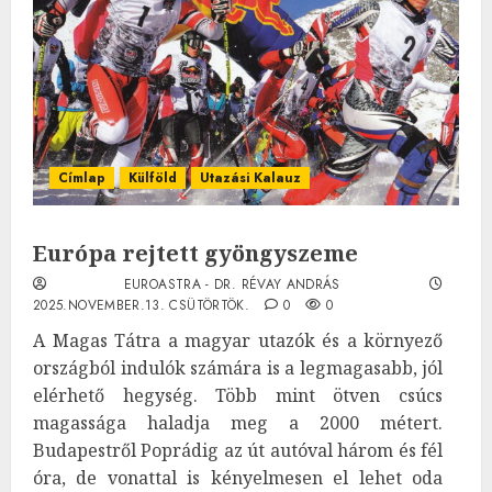
Címlap
Külföld
Utazási Kalauz
Európa rejtett gyöngyszeme
EUROASTRA - DR. RÉVAY ANDRÁS
2025.NOVEMBER.13. CSÜTÖRTÖK.
0
0
A Magas Tátra a magyar utazók és a környező
országból indulók számára is a legmagasabb, jól
elérhető hegység. Több mint ötven csúcs
magassága haladja meg a 2000 métert.
Budapestről Poprádig az út autóval három és fél
óra, de vonattal is kényelmesen el lehet oda