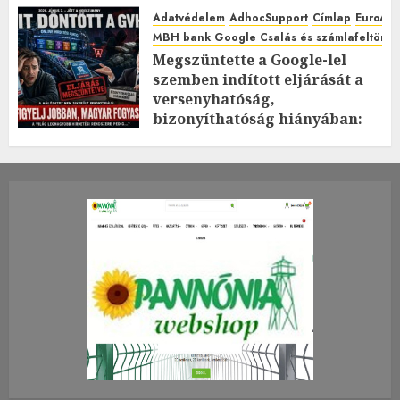
Adatvédelem
AdhocSupport
Címlap
EuroAst
MBH bank Google Csalás és számlafeltörés 
Megszüntette a Google-lel
szemben indított eljárását a
versenyhatóság,
bizonyíthatóság hiányában:
TE mit gondolsz erről?
2026.JÚLIUS.23. CSÜTÖRTÖK.
0
0