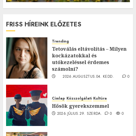
FRISS HÍREINK ELŐZETES
Trending
Tetoválás eltávolítás – Milyen
kockázatokkal és
utókezeléssel érdemes
számolni?
2026.AUGUSZTUS.04. KEDD.
0
0
Címlap
Közszolgálati
Kultúra
Hősök gyerekszemmel
2026.JÚLIUS.29. SZERDA.
0
0