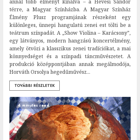
annál több élményt kínálva – a Hevesi Sándor
térre, a Magyar Színházba. A Magyar Színház
Élmény Plusz programjának részeként egy
különleges, ünnepi hangulatú zenei est tölti be a
teátrum színpadát. A „Show Violina – Karácsony”,
egy látványos, modern hangzású koncertélmény,
amely ötvözi a klasszikus zenei tradíciókat, a mai
könnyedséget és a színpadi táncművészetet. A
produkció középpontjában annak megálmodója,
Horváth Orsolya hegedűművész...
TOVÁBBI RÉSZLETEK
4 minutes read