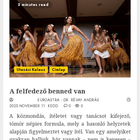
5 minutes read
Utazási Kalauz
Címlap
A felfedező benned van
EUROASTRA - DR. RÉVAY ANDRÁS
2025.NOVEMBER.11. KEDD.
0
0
A közmondás, ítéletet vagy tanácsot kifejező,
tömör népies formula, mely a hasonló helyzetek
alapján figyelmeztet vagy ítél. Van egy amelyiket
gyakran halljuk, bár vannak – nem is kevesen –