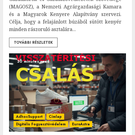
(MAGOSZ), a Nemzeti Agrárgazdasági Kamara
és a Magyarok Kenyere Alapítvány szervezi.
Célja, hogy a felajánlott búzából sütött kenyér
minden rászoruló asztalára...
TOVÁBBI RÉSZLETEK
30 minutes read
AdhocSupport
Címlap
Digitális Fogyasztóvédelem
EuroAstra