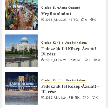
Címlap
EuroAstra
Gasztró
Megfiatalodott
2026.JÚLIUS.27. HÉTFŐ.
0
0
Címlap
Külföld
Utazási Kalauz
Fedezzük fel Közép-Ázsiát! –
IV. rész
2026.JÚLIUS.25. SZOMBAT.
0
0
Címlap
Külföld
Utazási Kalauz
Fedezzük fel Közép-Ázsiát! –
III. rész
2026.JÚLIUS.24. PÉNTEK.
0
0