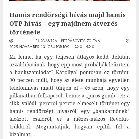
Hamis rendőrségi hívás majd hamis
OTP hívás = egy majdnem átverés
története
EUROASTRA - PETRÁSOVITS ZOLTÁN
2025.NOVEMBER.13. CSÜTÖRTÖK.
0
0
Mi lenne, ha egy teljesen átlagos kedd délután
azzal hívnának, hogy épp most próbálják leüríteni
a bankszámládat? Károllyal pontosan ez történt.
90 percen múlt, hogy az élete munkája egyetlen
telefonhívás miatt tűnjön el – és azon, hogy egy
pillanatban felkapcsolt benne a „piros gomb”. Ez a
cikk valódi, percről percre elmesélt történet egy
hamis rendőrségi hívásról, egy „bankárnőnek”
álcázott csalóról, és a mézes-mázos Revolut-
trükkről. Megmutatjuk, hogyan építik fel a
bizalmat,...