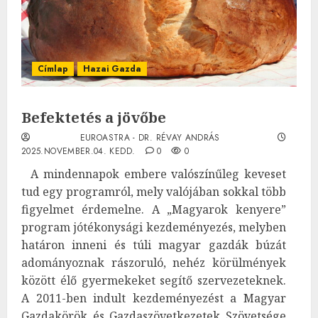
Címlap
Hazai Gazda
Befektetés a jövőbe
EUROASTRA - DR. RÉVAY ANDRÁS
2025.NOVEMBER.04. KEDD.
0
0
A mindennapok embere valószínűleg keveset
tud egy programról, mely valójában sokkal több
figyelmet érdemelne. A „Magyarok kenyere”
program jótékonysági kezdeményezés, melyben
határon inneni és túli magyar gazdák búzát
adományoznak rászoruló, nehéz körülmények
között élő gyermekeket segítő szervezeteknek.
A 2011-ben indult kezdeményezést a Magyar
Gazdakörök és Gazdaszövetkezetek Szövetsége