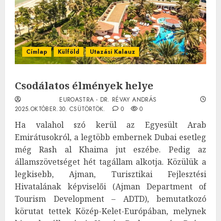
Címlap
Külföld
Utazási Kalauz
Csodálatos élmények helye
EUROASTRA - DR. RÉVAY ANDRÁS
2025.OKTÓBER.30. CSÜTÖRTÖK.
0
0
Ha valahol szó kerül az Egyesült Arab
Emirátusokról, a legtöbb embernek Dubai esetleg
még Rash al Khaima jut eszébe. Pedig az
államszövetséget hét tagállam alkotja. Közülük a
legkisebb, Ajman, Turisztikai Fejlesztési
Hivatalának képviselői (Ajman Department of
Tourism Development – ADTD), bemutatkozó
körutat tettek Közép-Kelet-Európában, melynek