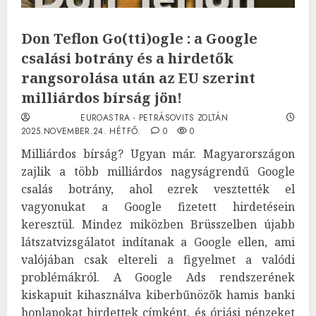
Don Teflon Go(tti)ogle : a Google
csalási botrány és a hirdetők
rangsorolása után az EU szerint
milliárdos bírság jön!
EUROASTRA - PETRÁSOVITS ZOLTÁN
2025.NOVEMBER.24. HÉTFŐ.
0
0
Milliárdos bírság? Ugyan már. Magyarországon
zajlik a több milliárdos nagyságrendű Google
csalás botrány, ahol ezrek vesztették el
vagyonukat a Google fizetett hirdetésein
keresztül. Mindez miközben Brüsszelben újabb
látszatvizsgálatot indítanak a Google ellen, ami
valójában csak eltereli a figyelmet a valódi
problémákról. A Google Ads rendszerének
kiskapuit kihasználva kiberbűnözők hamis banki
honlapokat hirdettek címként, és óriási pénzeket