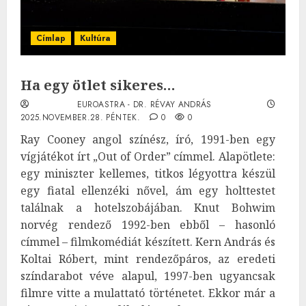
Címlap
Kultúra
Ha egy ötlet sikeres…
EUROASTRA - DR. RÉVAY ANDRÁS
2025.NOVEMBER.28. PÉNTEK.
0
0
Ray Cooney angol színész, író, 1991-ben egy
vígjátékot írt „Out of Order” címmel. Alapötlete:
egy miniszter kellemes, titkos légyottra készül
egy fiatal ellenzéki nővel, ám egy holttestet
találnak a hotelszobájában. Knut Bohwim
norvég rendező 1992-ben ebből – hasonló
címmel – filmkomédiát készített. Kern András és
Koltai Róbert, mint rendezőpáros, az eredeti
színdarabot véve alapul, 1997-ben ugyancsak
filmre vitte a mulattató történetet. Ekkor már a