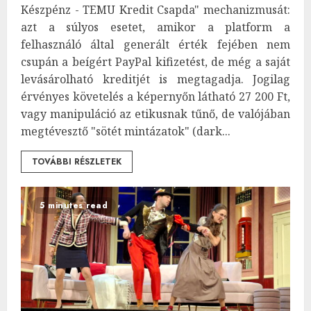
Készpénz - TEMU Kredit Csapda" mechanizmusát:
azt a súlyos esetet, amikor a platform a
felhasználó által generált érték fejében nem
csupán a beígért PayPal kifizetést, de még a saját
levásárolható kreditjét is megtagadja. Jogilag
érvényes követelés a képernyőn látható 27 200 Ft,
vagy manipuláció az etikusnak tűnő, de valójában
megtévesztő "sötét mintázatok" (dark...
TOVÁBBI RÉSZLETEK
5 minutes read