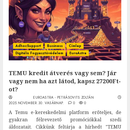
AdhocSupport
Business
Címlap
Digitális Fogyasztóvédelem
EuroAstra
TEMU kredit átverés vagy sem? Jár
vagy nem ha azt látod, kapsz 27200Ft-
ot?
EUROASTRA - PETRÁSOVITS ZOLTÁN
2025.NOVEMBER.30. VASÁRNAP.
0
0
A Temu e-kereskedelmi platform erőteljes, de
gyakran félrevezető promóciókkal szedi
áldozatait. Cikkünk feltárja a hírhedt "TEMU