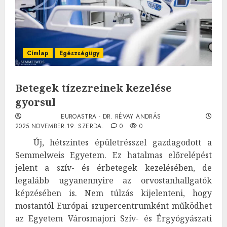
Címlap
Egészségügy
Betegek tízezreinek kezelése
gyorsul
EUROASTRA - DR. RÉVAY ANDRÁS
2025.NOVEMBER.19. SZERDA.
0
0
Új, hétszintes épületrésszel gazdagodott a
Semmelweis Egyetem. Ez hatalmas előrelépést
jelent a szív- és érbetegek kezelésében, de
legalább ugyanennyire az orvostanhallgatók
képzésében is. Nem túlzás kijelenteni, hogy
mostantól Európai szupercentrumként működhet
az Egyetem Városmajori Szív- és Érgyógyászati