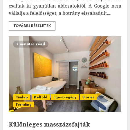
csaltak ki gyanútlan áldozatoktól. A Google nem
vállalja a felelősséget, a botrány elszabadult,...
TOVÁBBI RÉSZLETEK
7 minutes read
Címlap
Belföld
Egészségügy
Stories
Trending
Különleges masszázsfajták