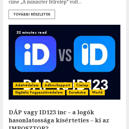
címe „A miniszter félrelép” volt...
TOVÁBBI RÉSZLETEK
32 minutes read
Adatvédelem
AdhocSupport
Címlap
Digitális Fogyasztóvédelem
EuroAstra
World
DÁP vagy ID123 inc – a logók
hasonlatossága kísérteties – ki az
IMPOSZTOR?