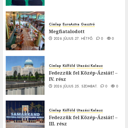
Címlap
EuroAstra
Gasztró
Megfiatalodott
2026.JÚLIUS.27. HÉTFŐ.
0
0
Címlap
Külföld
Utazási Kalauz
Fedezzük fel Közép-Ázsiát! –
IV. rész
2026.JÚLIUS.25. SZOMBAT.
0
0
Címlap
Külföld
Utazási Kalauz
Fedezzük fel Közép-Ázsiát! –
III. rész