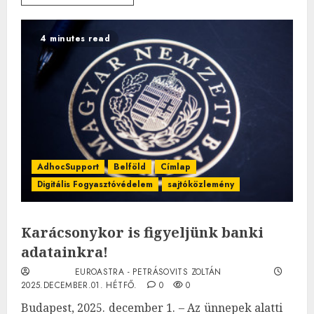
4 minutes read
AdhocSupport
Belföld
Címlap
Digitális Fogyasztóvédelem
sajtóközlemény
Karácsonykor is figyeljünk banki
adatainkra!
EUROASTRA - PETRÁSOVITS ZOLTÁN
2025.DECEMBER.01. HÉTFŐ.
0
0
Budapest, 2025. december 1. – Az ünnepek alatti