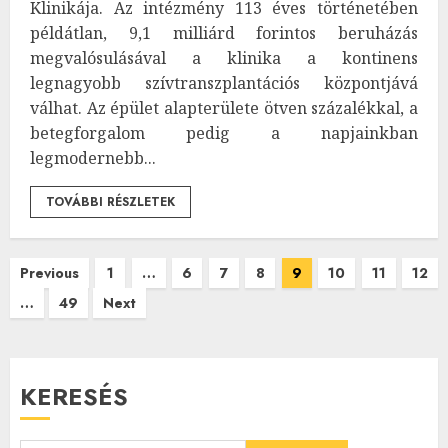
Klinikája. Az intézmény 113 éves történetében
példátlan, 9,1 milliárd forintos beruházás
megvalósulásával a klinika a kontinens
legnagyobb szívtranszplantációs központjává
válhat. Az épület alapterülete ötven százalékkal, a
betegforgalom pedig a napjainkban
legmodernebb...
TOVÁBBI RÉSZLETEK
Bejegyzések
Previous
1
…
6
7
8
9
10
11
12
…
49
Next
lapozása
KERESÉS