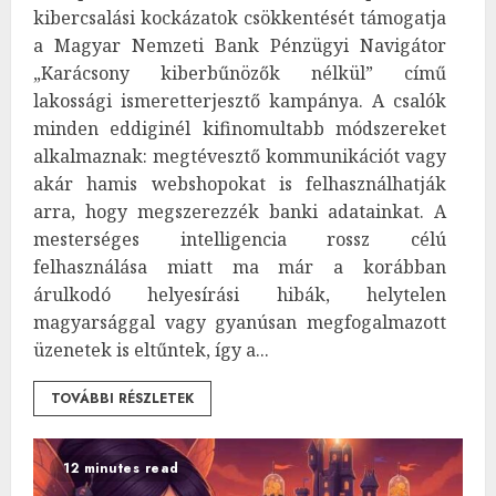
kibercsalási kockázatok csökkentését támogatja
a Magyar Nemzeti Bank Pénzügyi Navigátor
„Karácsony kiberbűnözők nélkül” című
lakossági ismeretterjesztő kampánya. A csalók
minden eddiginél kifinomultabb módszereket
alkalmaznak: megtévesztő kommunikációt vagy
akár hamis webshopokat is felhasználhatják
arra, hogy megszerezzék banki adatainkat. A
mesterséges intelligencia rossz célú
felhasználása miatt ma már a korábban
árulkodó helyesírási hibák, helytelen
magyarsággal vagy gyanúsan megfogalmazott
üzenetek is eltűntek, így a...
TOVÁBBI RÉSZLETEK
12 minutes read