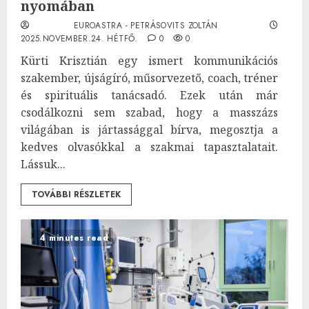
nyomában
EUROASTRA - PETRÁSOVITS ZOLTÁN
2025.NOVEMBER.24. HÉTFŐ.
0
0
Kürti Krisztián egy ismert kommunikációs
szakember, újságíró, műsorvezető, coach, tréner
és spirituális tanácsadó. Ezek után már
csodálkozni sem szabad, hogy a masszázs
világában is jártassággal bírva, megosztja a
kedves olvasókkal a szakmai tapasztalatait.
Lássuk...
TOVÁBBI RÉSZLETEK
4 minutes read