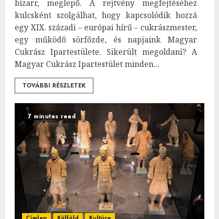
bizarr, meglepő. A rejtvény megfejtéséhez
kulcsként szolgálhat, hogy kapcsolódik hozzá
egy XIX. századi – európai hírű – cukrászmester,
egy működő sörfőzde, és napjaink Magyar
Cukrász Ipartestülete. Sikerült megoldani? A
Magyar Cukrász Ipartestület minden...
TOVÁBBI RÉSZLETEK
7 minutes read
Címlap
Külföld
Kultúra