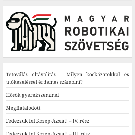
Tetoválás eltávolítás – Milyen kockázatokkal és
utókezeléssel érdemes számolni?
Hősök gyerekszemmel
Megfiatalodott
Fedezzük fel Közép-Ázsiát! – IV. rész
Fedezzük fel Közép-Ázsiát! – III. rész