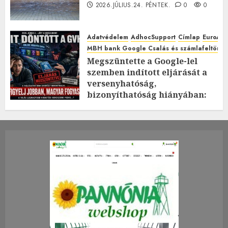
2026.JÚLIUS.24. PÉNTEK.
0
0
Adatvédelem
AdhocSupport
Címlap
EuroAst
MBH bank Google Csalás és számlafeltörés 
Megszüntette a Google-lel
szemben indított eljárását a
versenyhatóság,
bizonyíthatóság hiányában:
TE mit gondolsz erről?
2026.JÚLIUS.23. CSÜTÖRTÖK.
0
0