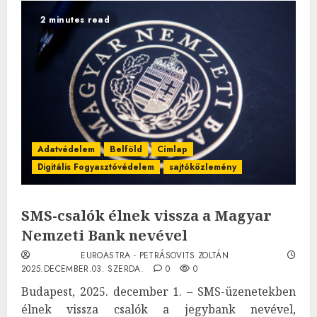
2 minutes read
Adatvédelem
Belföld
Címlap
Digitális Fogyasztóvédelem
sajtóközlemény
SMS-csalók élnek vissza a Magyar
Nemzeti Bank nevével
EUROASTRA - PETRÁSOVITS ZOLTÁN
2025.DECEMBER.03. SZERDA.
0
0
Budapest, 2025. december 1. – SMS-üzenetekben
élnek vissza csalók a jegybank nevével,