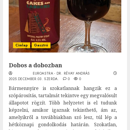
Címlap
Gasztró
Dobos a dobozban
EUROASTRA - DR. RÉVAY ANDRÁS
2025.DECEMBER.03. SZERDA.
0
0
Bármennyire is szokatlannak hangzik ez a
szópárosítás, tartalmát tekintve egy megvalósult
állapotot rögzít. Több helyzetet is el tudunk
képzelni, amikor igaznak tekinthető, ám az,
amelyikről a továbbiakban szó lesz, túl lép a
hétköznapi gondolkodás határán. Szokatlan,