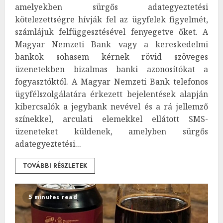
amelyekben sürgős adategyeztetési
kötelezettségre hívják fel az ügyfelek figyelmét,
számlájuk felfüggesztésével fenyegetve őket. A
Magyar Nemzeti Bank vagy a kereskedelmi
bankok sohasem kérnek rövid szöveges
üzenetekben bizalmas banki azonosítókat a
fogyasztóktól. A Magyar Nemzeti Bank telefonos
ügyfélszolgálatára érkezett bejelentések alapján
kibercsalók a jegybank nevével és a rá jellemző
színekkel, arculati elemekkel ellátott SMS-
üzeneteket küldenek, amelyben sürgős
adategyeztetési...
TOVÁBBI RÉSZLETEK
5 minutes read