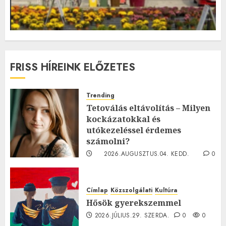
FRISS HÍREINK ELŐZETES
Trending
Tetoválás eltávolítás – Milyen
kockázatokkal és
utókezeléssel érdemes
számolni?
2026.AUGUSZTUS.04. KEDD.
0
0
Címlap
Közszolgálati
Kultúra
Hősök gyerekszemmel
2026.JÚLIUS.29. SZERDA.
0
0