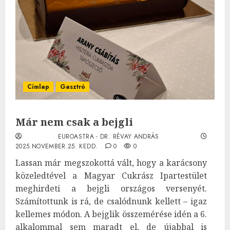
Címlap
Gasztró
Már nem csak a bejgli
EUROASTRA - DR. RÉVAY ANDRÁS
2025.NOVEMBER.25. KEDD.
0
0
Lassan már megszokottá vált, hogy a karácsony
közeledtével a Magyar Cukrász Ipartestület
meghirdeti a bejgli országos versenyét.
Számítottunk is rá, de csalódnunk kellett – igaz
kellemes módon. A bejglik összemérése idén a 6.
alkalommal sem maradt el, de újabbal is