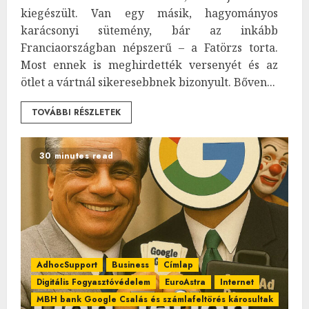
kiegészült. Van egy másik, hagyományos
karácsonyi sütemény, bár az inkább
Franciaországban népszerű – a Fatörzs torta.
Most ennek is meghirdették versenyét és az
ötlet a vártnál sikeresebbnek bizonyult. Bőven...
TOVÁBBI RÉSZLETEK
30 minutes read
AdhocSupport
Business
Címlap
Digitális Fogyasztóvédelem
EuroAstra
Internet
MBH bank Google Csalás és számlafeltörés károsultak