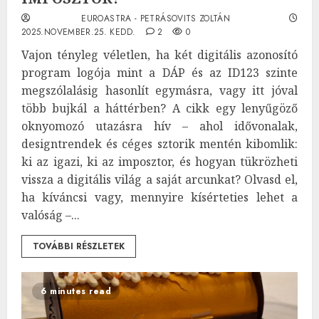
EUROASTRA - PETRÁSOVITS ZOLTÁN
2025.NOVEMBER.25. KEDD.
2
0
Vajon tényleg véletlen, ha két digitális azonosító
program logója mint a DÁP és az ID123 szinte
megszólalásig hasonlít egymásra, vagy itt jóval
több bujkál a háttérben? A cikk egy lenyűgöző
oknyomozó utazásra hív – ahol idővonalak,
designtrendek és céges sztorik mentén kibomlik:
ki az igazi, ki az imposztor, és hogyan tükrözheti
vissza a digitális világ a saját arcunkat? Olvasd el,
ha kíváncsi vagy, mennyire kísérteties lehet a
valóság –...
TOVÁBBI RÉSZLETEK
6 minutes read