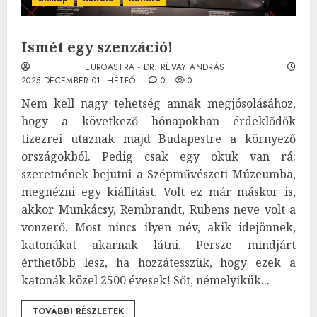
Ismét egy szenzáció!
EUROASTRA - DR. RÉVAY ANDRÁS
2025.DECEMBER.01. HÉTFŐ.
0
0
Nem kell nagy tehetség annak megjósolásához,
hogy a következő hónapokban érdeklődők
tízezrei utaznak majd Budapestre a környező
országokból. Pedig csak egy okuk van rá:
szeretnének bejutni a Szépművészeti Múzeumba,
megnézni egy kiállítást. Volt ez már máskor is,
akkor Munkácsy, Rembrandt, Rubens neve volt a
vonzerő. Most nincs ilyen név, akik idejönnek,
katonákat akarnak látni. Persze mindjárt
érthetőbb lesz, ha hozzátesszük, hogy ezek a
katonák közel 2500 évesek! Sőt, némelyikük...
TOVÁBBI RÉSZLETEK