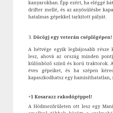
kanyarokban. Épp ezért, ha eléggé bá
drifter mellé, és az anyósülésbe kap
hatalmas gépekkel tarkított pályát.
Döcögj egy veterán cséplőgépen!
A hétvége egyik legbájosabb része k
lesz, ahová az ország minden pont
különböző színű és korú traktorok. 
éves gépeiket, és ha szépen kére
kapaszkodhatsz egy hamisíthatatlan, r
+1 Kosarazz rakodógéppel!
A Hódmezőrületen ott lesz egy Mani