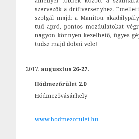
amellyel többek között a szalmabá
szervezők a driftversenyhez. Emellett
szolgál majd: a Manitou akadálypál
tud apró, pontos mozdulatokat végr
nagyon könnyen kezelhető, ügyes gép
tudsz majd dobni vele!
augusztus 26-27.
Hódmezőrület 2.0
Hódmezővásárhely
www.hodmezorulet.hu