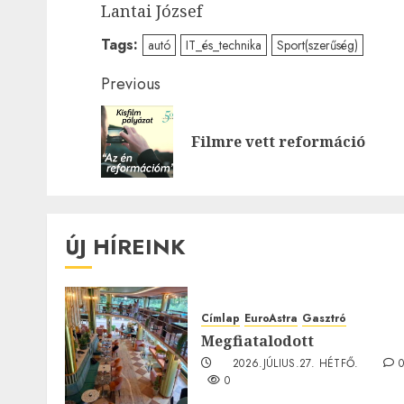
Lantai József
Tags:
autó
IT_és_technika
Sport(szerűség)
Post
Previous
navigation
Filmre vett reformáció
ÚJ HÍREINK
Címlap
EuroAstra
Gasztró
Megfiatalodott
2026.JÚLIUS.27. HÉTFŐ.
0