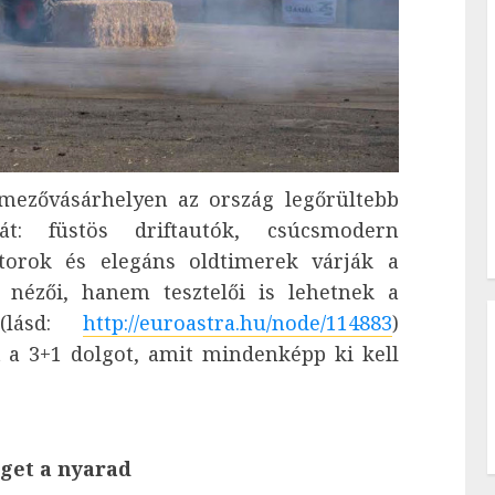
dmezővásárhelyen az ország legőrültebb
át: füstös driftautók, csúcsmodern
torok és elegáns oldtimerek várják a
nézői, hanem tesztelői is lehetnek a
 (lásd:
http://euroastra.hu/node/114883
)
t a 3+1 dolgot, amit mindenképp ki kell
éget a nyarad