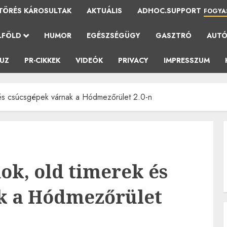
TÖRÉS KÁROSULTAK
AKTUÁLIS
ADHOC.SUPPORT
FOGYA
LFÖLD
HUMOR
EGÉSZSÉGÜGY
GASZTRÓ
AUT
AUZ
PR-CIKKEK
VIDEÓK
PRIVACY
IMPRESSZUM
k és csúcsgépek várnak a Hódmezőrület 2.0-n
ok, old timerek és
k a Hódmezőrület