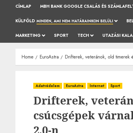
CÍMLAP
MBH BANK GOOGLE CSALÁS ÉS SZÁMLAFEL
KÜLFÖLD
BE
MINDEN, AMI NEM HATÁRAINKON BELÜLI
MARKETING
SPORT
TECH
UTAZÁSI KAL
Home
EuroAstra
Drifterek, veteránok, old timere
Adatvédelem
EuroAstra
Internet
Sport
Drifterek, veterán
csúcsgépek várna
2.0-n