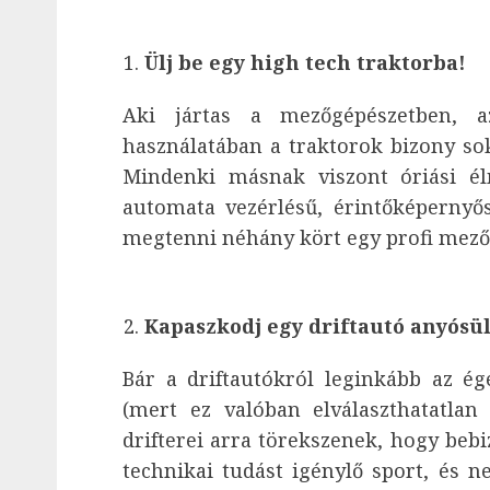
Ülj be egy high tech traktorba!
Aki jártas a mezőgépészetben, 
használatában a traktorok bizony sok
Mindenki másnak viszont óriási él
automata vezérlésű, érintőképernyős 
megtenni néhány kört egy profi mező
Kapaszkodj egy driftautó anyósü
Bár a driftautókról leginkább az ég
(mert ez valóban elválaszthatatlan
drifterei arra törekszenek, hogy beb
technikai tudást igénylő sport, és n