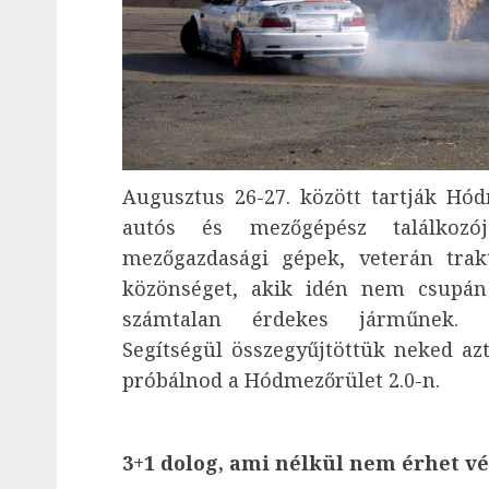
Augusztus 26-27. között tartják Hó
autós és mezőgépész találkozój
mezőgazdasági gépek, veterán trak
közönséget, akik idén nem csupán 
számtalan érdekes járműnek.
Segítségül összegyűjtöttük neked az
próbálnod a Hódmezőrület 2.0-n.
3+1 dolog, ami nélkül nem érhet v