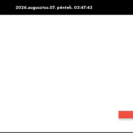
Skip
2026.augusztus.07. péntek.
03:47:44
to
content