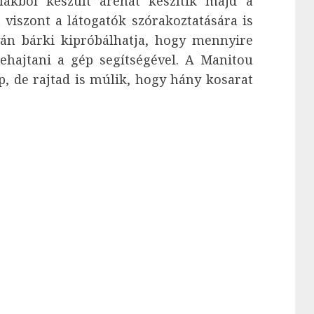
lákból készült arénát készítik majd a
 viszont a látogatók szórakoztatására is
yán bárki kipróbálhatja, hogy mennyire
ehajtani a gép segítségével. A Manitou
, de rajtad is múlik, hogy hány kosarat