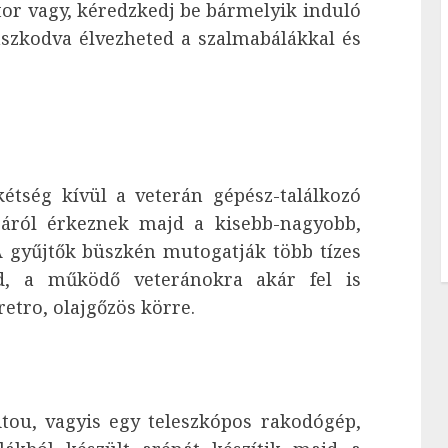
tor vagy, kéredzkedj be bármelyik induló
aszkodva élvezheted a szalmabálákkal és
étség kívül a veterán gépész-találkozó
járól érkeznek majd a kisebb-nagyobb,
A gyűjtők büszkén mutogatják több tízes
d, a működő veteránokra akár fel is
etro, olajgőzös körre.
tou, vagyis egy teleszkópos rakodógép,