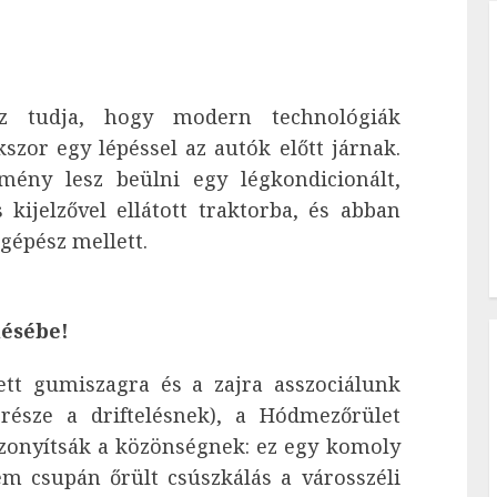
az tudja, hogy modern technológiák
szor egy lépéssel az autók előtt járnak.
mény lesz beülni egy légkondicionált,
kijelzővel ellátott traktorba, és abban
gépész mellett.
lésébe!
ett gumiszagra és a zajra asszociálunk
 része a driftelésnek), a Hódmezőrület
izonyítsák a közönségnek: ez egy komoly
em csupán őrült csúszkálás a városszéli