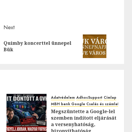
Next
Quimby koncerttel ünnepel
Previous
Next
Bük
post:
post:
Adatvédelem
AdhocSupport
Címlap
EuroAst
MBH bank Google Csalás és számlafeltörés
Megszüntette a Google-lel
szemben indított eljárását
0
a versenyhatóság,
bizonyíthatóság