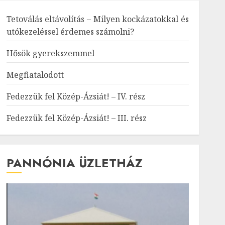
Tetoválás eltávolítás – Milyen kockázatokkal és
utókezeléssel érdemes számolni?
Hősök gyerekszemmel
Megfiatalodott
Fedezzük fel Közép-Ázsiát! – IV. rész
Fedezzük fel Közép-Ázsiát! – III. rész
PANNÓNIA ÜZLETHÁZ