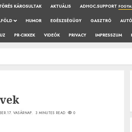
TÖRÉS KÁROSULTAK
AKTUÁLIS
ADHOC.SUPPORT
FOGYA
LFÖLD
HUMOR
EGÉSZSÉGÜGY
GASZTRÓ
AUT
AUZ
PR-CIKKEK
VIDEÓK
PRIVACY
IMPRESSZUM
evek
BER.17. VASÁRNAP.
3 MINUTES READ
0