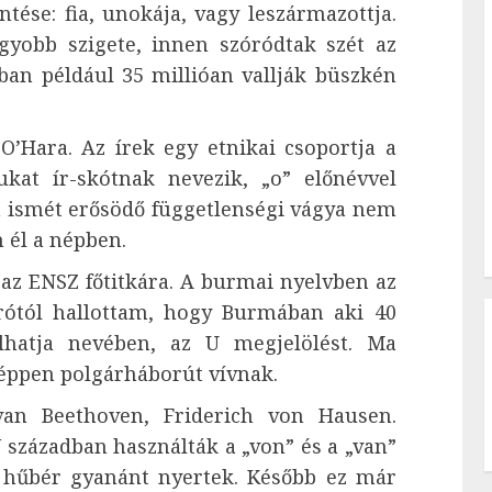
ntése: fia, unokája, vagy leszármazottja.
gyobb szigete, innen szóródtak szét az
ban például 35 millióan vallják büszkén
’Hara. Az írek egy etnikai csoportja a
kat ír-skótnak nevezik, „o” előnévvel
 ismét erősödő függetlenségi vágya nem
 él a népben.
az ENSZ főtitkára. A burmai nyelvben az
írótól hallottam, hogy Burmában aki 40
álhatja nevében, az U megjelölést. Ma
éppen polgárháborút vívnak.
n Beethoven, Friderich von Hausen.
században használták a „von” és a „van”
t hűbér gyanánt nyertek. Később ez már