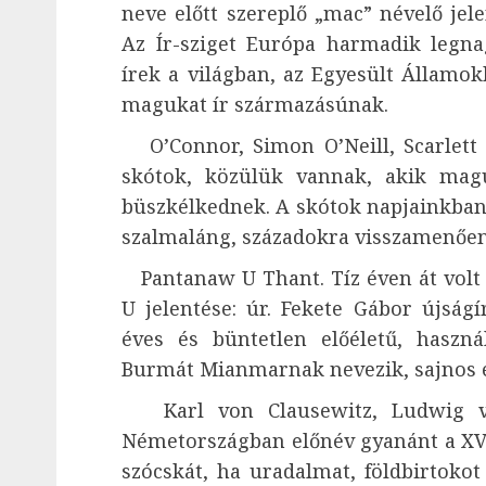
neve előtt szereplő „mac” névelő jele
Az Ír-sziget Európa harmadik legna
írek a világban, az Egyesült Államok
magukat ír származásúnak.
O’Connor, Simon O’Neill, Scarlett O
skótok, közülük vannak, akik magu
büszkélkednek. A skótok napjainkban
szalmaláng, századokra visszamenően
Pantanaw U Thant. Tíz éven át volt 
U jelentése: úr. Fekete Gábor újság
éves és büntetlen előéletű, haszn
Burmát Mianmarnak nevezik, sajnos 
Karl von Clausewitz, Ludwig va
Németországban előnév gyanánt a XV 
szócskát, ha uradalmat, földbirtoko