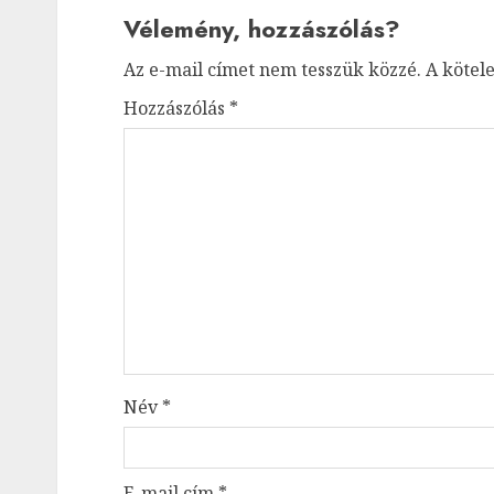
Vélemény, hozzászólás?
Az e-mail címet nem tesszük közzé.
A kötel
Hozzászólás
*
Név
*
E-mail cím
*