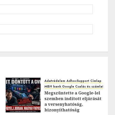
Adatvédelem
AdhocSupport
Címlap
EuroAst
MBH bank Google Csalás és számlafeltörés
Megszüntette a Google-lel
szemben indított eljárását
0
a versenyhatóság,
bizonyíthatóság