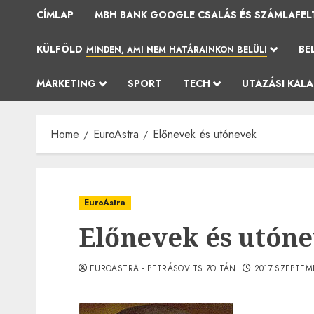
CÍMLAP
MBH BANK GOOGLE CSALÁS ÉS SZÁMLAFEL
KÜLFÖLD
BE
MINDEN, AMI NEM HATÁRAINKON BELÜLI
MARKETING
SPORT
TECH
UTAZÁSI KAL
Home
EuroAstra
Előnevek és utónevek
EuroAstra
Előnevek és utón
EUROASTRA - PETRÁSOVITS ZOLTÁN
2017.SZEPTEM