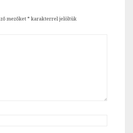
ező mezőket
*
karakterrel jelöltük