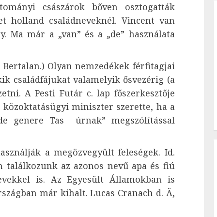
rtományi császárok bőven osztogatták
et holland családneveknél. Vincent van
y. Ma már a „van” és a „de” használata
ertalan.) Olyan nemzedékek férfitagjai
kik családfájukat valamelyik ősvezérig (a
tni. A Pesti Futár c. lap főszerkesztője
 közoktatásügyi miniszter szerette, ha a
 de genere Tas úrnak” megszólítással
ználják a megözvegyült feleségek. Id.
án találkozunk az azonos nevű apa és fiú
evekkel is. Az Egyesült Államokban is
rszágban már kihalt. Lucas Cranach d. Ä,