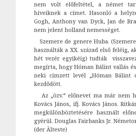
nem volt előfeltétel, a német ta
híveiknek a címet. Hasonló a helyz
Gogh, Anthony van Dyck, Jan de Bra
nem jelent holland nemességet.
Szemere de genere Huba. (Szemere B
használták a XX. század első feléig, a
hét vezér egyikéig) tudták visszaveze
megírta, hogy Hóman Bálint vallás és
neki címzett levél „Hóman Bálint
kezdődött.
Az „özv.” előnevet ma már nem has
Kovács János, ifj. Kovács János. Ritk
megkülönböztetésére használt előn
gyérül. Douglas Fairbanks Jr. Németo
(der Älteste)