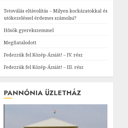
Tetoválás eltávolítás – Milyen kockázatokkal és
utókezeléssel érdemes számolni?
Hősök gyerekszemmel
Megfiatalodott
Fedezzük fel Közép-Ázsiát! – IV. rész
Fedezzük fel Közép-Ázsiát! – III. rész
PANNÓNIA ÜZLETHÁZ