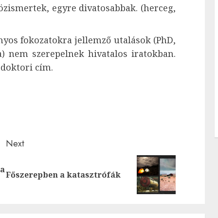
zismertek, egyre divatosabbak. (herceg,
os fokozatokra jellemző utalások (PhD,
a) nem szerepelnek hivatalos iratokban.
i doktori cím.
Next
 a
Previous
Next
Főszerepben a katasztrófák
post:
post: