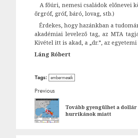
A főúri, nemesi családok előnevei kö
őrgróf, gróf, báró, lovag, stb.)
Érdekes, hogy hazánkban a tudomány
akadémiai levelező tag, az MTA tagj
Kivétel itt is akad, a „dr.”, az egyetem
Láng Róbert
Tags:
embermesék
Post
Previous
navigation
Tovább gyengülhet a dollár
hurrikánok miatt