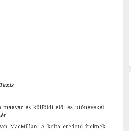
Taxis
 magyar és külföldi elő- és utóneveket.
ét.
n MacMillan. A kelta eredetű íreknek