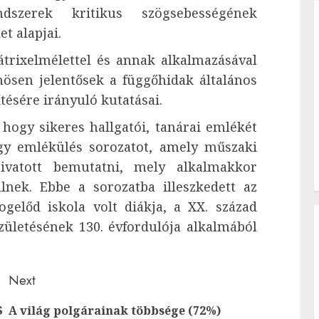
endszerek kritikus szögsebességének
t alapjai.
átrixelmélettel és annak alkalmazásával
nösen jelentősek a függőhidak általános
tésére irányuló kutatásai.
hogy sikeres hallgatói, tanárai emlékét
 egy emlékülés sorozatot, amely műszaki
ivatott bemutatni, mely alkalmakkor
lnek. Ebbe a sorozatba illeszkedett az
gelőd iskola volt diákja, a XX. század
zületésének 130. évfordulója alkalmából
Next
S
A világ polgárainak többsége (72%)