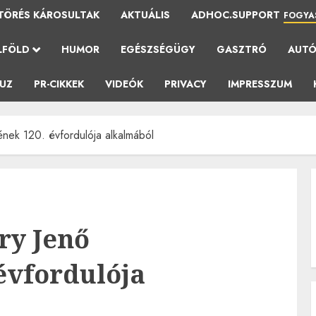
TÖRÉS KÁROSULTAK
AKTUÁLIS
ADHOC.SUPPORT
FOGYA
LFÖLD
HUMOR
EGÉSZSÉGÜGY
GASZTRÓ
AUT
AUZ
PR-CIKKEK
VIDEÓK
PRIVACY
IMPRESSZUM
ének 120. évfordulója alkalmából
ry Jenő
 évfordulója