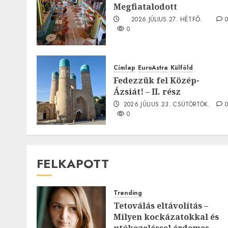
Megfiatalodott
2026.JÚLIUS.27. HÉTFŐ.
0
Címlap
EuroAstra
Külföld
Fedezzük fel Közép-
Ázsiát! – II. rész
2026.JÚLIUS.23. CSÜTÖRTÖK.
0
FELKAPOTT
Trending
Tetoválás eltávolítás –
Milyen kockázatokkal és