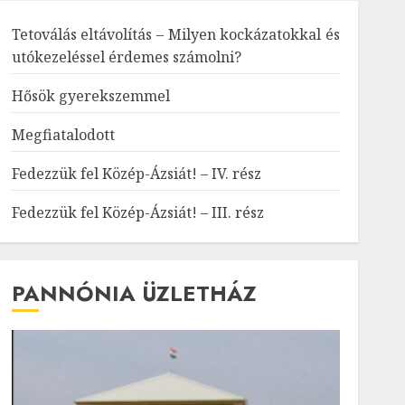
Tetoválás eltávolítás – Milyen kockázatokkal és
utókezeléssel érdemes számolni?
Hősök gyerekszemmel
Megfiatalodott
Fedezzük fel Közép-Ázsiát! – IV. rész
Fedezzük fel Közép-Ázsiát! – III. rész
PANNÓNIA ÜZLETHÁZ