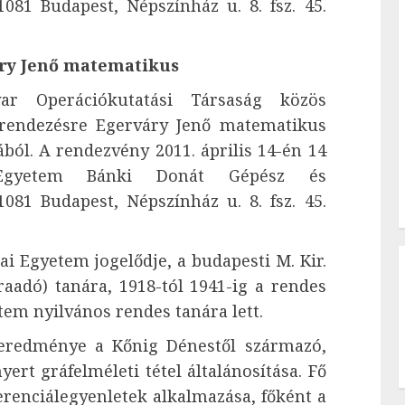
081 Budapest, Népszínház u. 8. fsz. 45.
ry Jenő matematikus
 Operációkutatási Társaság közös
rendezésre Egerváry Jenő matematikus
ból. A rendezvény 2011. április 14-én 14
Egyetem Bánki Donát Gépész és
081 Budapest, Népszínház u. 8. fsz. 45.
i Egyetem jogelődje, a budapesti M. Kir.
raadó) tanára, 1918-tól 1941-ig a rendes
tem nyilvános rendes tanára lett.
 eredménye a Kőnig Dénestől származó,
rt gráfelméleti tétel általánosítása. Fő
ferenciálegyenletek alkalmazása, főként a