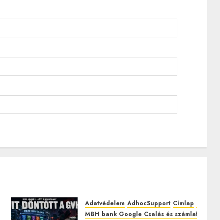
Adatvédelem
AdhocSupport
Címlap
EuroAst
MBH bank Google Csalás és számlafeltörés