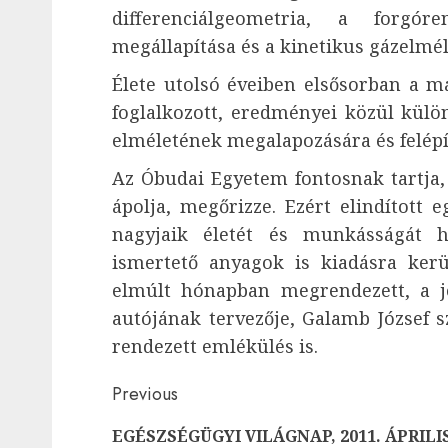
differenciálgeometria, a forgór
megállapítása és a kinetikus gázelméle
Élete utolsó éveiben elsősorban a m
foglalkozott, eredményei közül külö
elméletének megalapozására és felépí
Az Óbudai Egyetem fontosnak tartja, 
ápolja, megőrizze. Ezért elindított
nagyjaik életét és munkásságát h
ismertető anyagok is kiadásra kerü
elmúlt hónapban megrendezett, a jo
autójának tervezője, Galamb József s
rendezett emlékülés is.
Post
Previous
navigation
EGÉSZSÉGÜGYI VILÁGNAP, 2011. ÁPRILI