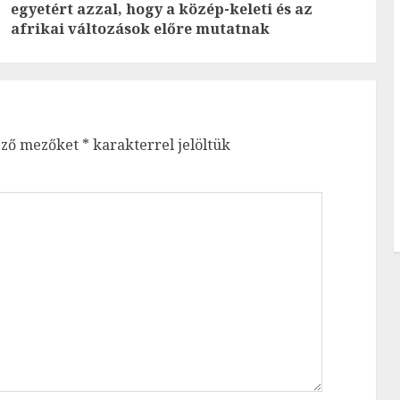
Previous
Next
egyetért azzal, hogy a közép-keleti és az
post:
post:
afrikai változások előre mutatnak
ező mezőket
*
karakterrel jelöltük