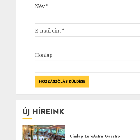
Név
*
E-mail cím
*
Honlap
ÚJ HÍREINK
Címlap
EuroAstra
Gasztró