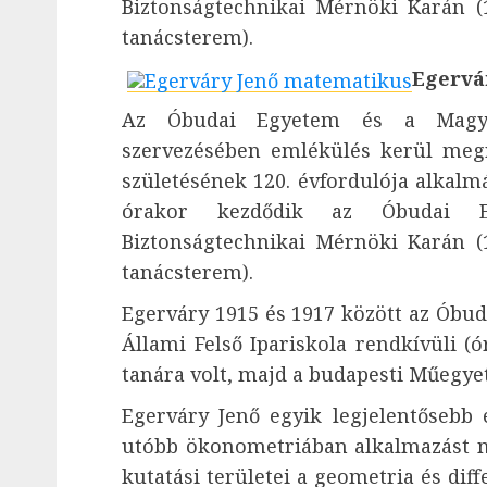
Biztonságtechnikai Mérnöki Karán (1
tanácsterem).
Egervá
Az Óbudai Egyetem és a Magyar
szervezésében emlékülés kerül meg
születésének 120. évfordulója alkalmá
órakor kezdődik az Óbudai 
Biztonságtechnikai Mérnöki Karán (1
tanácsterem).
Egerváry 1915 és 1917 között az Óbuda
Állami Felső Ipariskola rendkívüli (ó
tanára volt, majd a budapesti Műegye
Egerváry Jenő egyik legjelentősebb
utóbb ökonometriában alkalmazást nye
kutatási területei a geometria és dif