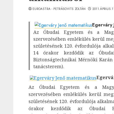
EUROASTRA - PETRÁSOVITS ZOLTÁN
2011.ÁPRILIS.
Egerváry 
Az Óbudai Egyetem és a Magya
szervezésében emlékülés kerül me
születésének 120. évfordulója alka
14 órakor kezdődik az Óbuda
Biztonságtechnikai Mérnöki Karán (
tanácsterem).
Egervá
Az Óbudai Egyetem és a Magyar
szervezésében emlékülés kerül meg
születésének 120. évfordulója alkalmá
órakor kezdődik az Óbudai 