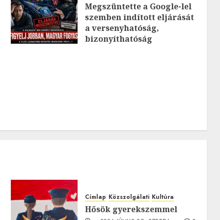
Megszüntette a Google-lel
szemben indított eljárását
0
a versenyhatóság,
bizonyíthatóság
hiányában: TE mit
gondolsz erről?
2026.JÚLIUS.23. CSÜTÖRTÖK.
0
0
0
Címlap
Közszolgálati
Kultúra
Hősök gyerekszemmel