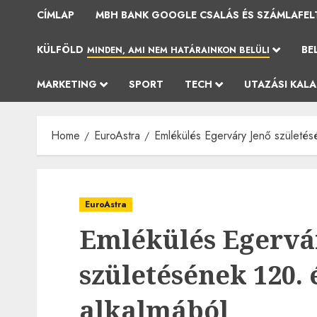
CÍMLAP
MBH BANK GOOGLE CSALÁS ÉS SZÁMLAFEL
KÜLFÖLD
BE
MINDEN, AMI NEM HATÁRAINKON BELÜLI
MARKETING
SPORT
TECH
UTAZÁSI KAL
Home
EuroAstra
Emlékülés Egerváry Jenő születés
EuroAstra
Emlékülés Egervá
születésének 120.
alkalmából