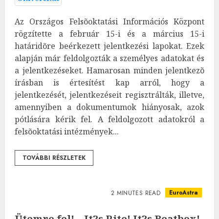
Az Országos Felsõoktatási Információs Központ
rögzítette a február 15-i és a március 15-i
határidõre beérkezett jelentkezési lapokat. Ezek
alapján már feldolgozták a személyes adatokat és
a jelentkezéseket. Hamarosan minden jelentkezõ
írásban is értesítést kap arról, hogy a
jelentkezését, jelentkezéseit regisztrálták, illetve,
amennyiben a dokumentumok hiányosak, azok
pótlására kérik fel. A feldolgozott adatokról a
felsõoktatási intézmények...
TOVÁBBI RÉSZLETEK
EuroAstra
2 MINUTES READ
Ütemre fel! – It?s Rite! It?s Beatbox!