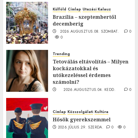
Külföld
Címlap
Utazási Kalauz
Brazília – szeptembertől
decemberig
2026.AUGUSZTUS.08. SZOMBAT.
0
0
Trending
Tetoválás eltávolítás – Milyen
kockázatokkal és
utókezeléssel érdemes
számolni?
2026.AUGUSZTUS.04. KEDD.
0
0
Címlap
Közszolgálati
Kultúra
Hősök gyerekszemmel
2026.JÚLIUS.29. SZERDA.
0
0