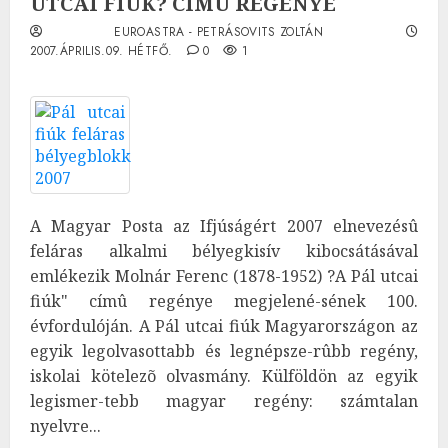
UTCAI FIÚK? CÍMÛ REGÉNYE
EUROASTRA - PETRÁSOVITS ZOLTÁN
2007.ÁPRILIS.09. HÉTFŐ.
0
1
A Magyar Posta az Ifjúságért 2007 elnevezésû
feláras alkalmi bélyegkisív kibocsátásával
emlékezik Molnár Ferenc (1878-1952) ?A Pál utcai
fiúk" címû regénye megjelené-sének 100.
évfordulóján. A Pál utcai fiúk Magyarországon az
egyik legolvasottabb és legnépsze-rûbb regény,
iskolai kötelezõ olvasmány. Külföldön az egyik
legismer-tebb magyar regény: számtalan
nyelvre...