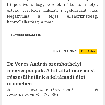
Itt pozitívum, hogy vezeték nélkül is a teljes
értékû vezetékes hálózati megoldásokat adja.
Negatívuma a teljes ellenörizhetõség,
kontrollálhatóság. A most...
TOVÁBBI RÉSZLETEK
EuroAstra
8 MINUTES READ
Dr Veres András szombathelyi
megyéspüspök: A hit által már most
részesülhetünk a feltámadt élet
örömében
EUROASTRA - PETRÁSOVITS ZOLTÁN
2007.ÁPRILIS.09. HÉTFŐ.
0
1