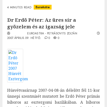
EuroAstra
4 MINUTES READ
Dr Erdõ Péter: Az üres sír a
gyõzelem és az igazság jele
EUROASTRA - PETRÁSOVITS ZOLTÁN
2007.ÁPRILIS.09. HÉTFŐ.
0
0
Húsvétvasárnap 2007-04-08-án délelõtt fél 11-kor
ünnepi szentmisét mutatott be Erdõ Péter prímás
bíboros az esztergomi bazilikában. A bíboros