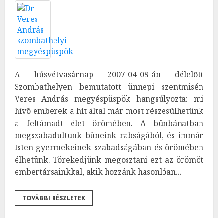
A húsvétvasárnap 2007-04-08-án délelõtt
Szombathelyen bemutatott ünnepi szentmisén
Veres András megyéspüspök hangsúlyozta: mi
hívõ emberek a hit által már most részesülhetünk
a feltámadt élet örömében. A bûnbánatban
megszabadultunk bûneink rabságából, és immár
Isten gyermekeinek szabadságában és örömében
élhetünk. Törekedjünk megosztani ezt az örömöt
embertársainkkal, akik hozzánk hasonlóan...
TOVÁBBI RÉSZLETEK