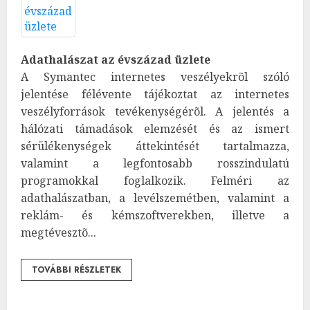
Adathalászat az évszázad üzlete
A Symantec internetes veszélyekrõl szóló
jelentése félévente tájékoztat az internetes
veszélyforrások tevékenységérõl. A jelentés a
hálózati támadások elemzését és az ismert
sérülékenységek áttekintését tartalmazza,
valamint a legfontosabb rosszindulatú
programokkal foglalkozik. Felméri az
adathalászatban, a levélszemétben, valamint a
reklám- és kémszoftverekben, illetve a
megtévesztõ...
TOVÁBBI RÉSZLETEK