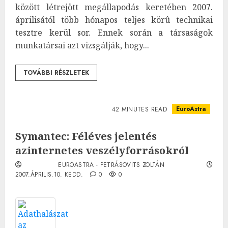
között létrejött megállapodás keretében 2007.
áprilisától több hónapos teljes körû technikai
tesztre kerül sor. Ennek során a társaságok
munkatársai azt vizsgálják, hogy...
TOVÁBBI RÉSZLETEK
EuroAstra
42 MINUTES READ
Symantec: Féléves jelentés
azinternetes veszélyforrásokról
EUROASTRA - PETRÁSOVITS ZOLTÁN
2007.ÁPRILIS.10. KEDD.
0
0