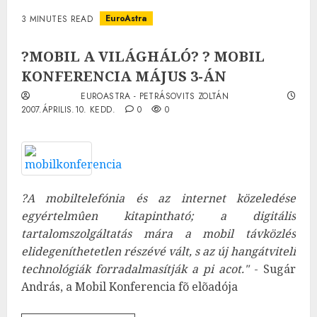
EuroAstra
3 MINUTES READ
?MOBIL A VILÁGHÁLÓ? ? MOBIL
KONFERENCIA MÁJUS 3-ÁN
EUROASTRA - PETRÁSOVITS ZOLTÁN
2007.ÁPRILIS.10. KEDD.
0
0
?A mobiltelefónia és az internet közeledése
egyértelmûen kitapintható; a digitális
tartalomszolgáltatás mára a mobil távközlés
elidegeníthetetlen részévé vált, s az új hangátviteli
technológiák forradalmasítják a pi
acot."
- Sugár
András, a Mobil Konferencia fõ elõadója