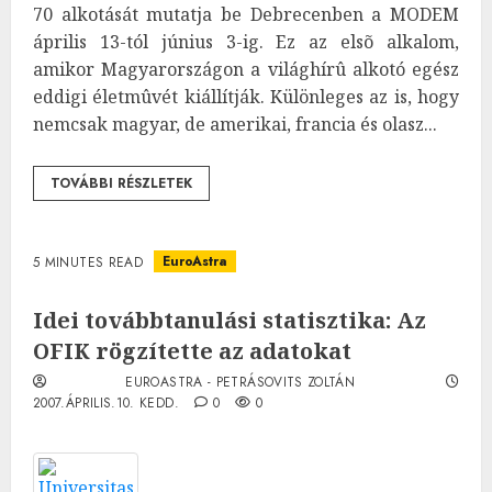
70 alkotását mutatja be Debrecenben a MODEM
április 13-tól június 3-ig. Ez az elsõ alkalom,
amikor Magyarországon a világhírû alkotó egész
eddigi életmûvét kiállítják. Különleges az is, hogy
nemcsak magyar, de amerikai, francia és olasz...
TOVÁBBI RÉSZLETEK
EuroAstra
5 MINUTES READ
Idei továbbtanulási statisztika: Az
OFIK rögzítette az adatokat
EUROASTRA - PETRÁSOVITS ZOLTÁN
2007.ÁPRILIS.10. KEDD.
0
0