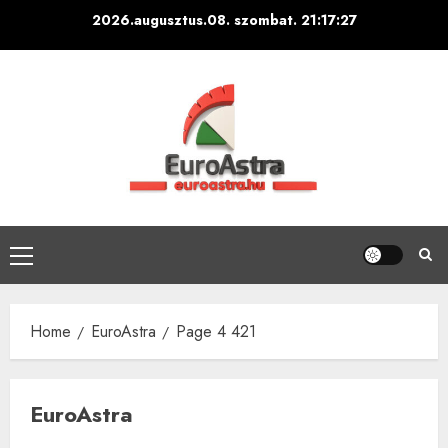
Skip
2026.augusztus.08. szombat.
21:17:28
to
content
Primary
Menu
Home
EuroAstra
Page 4 421
EuroAstra