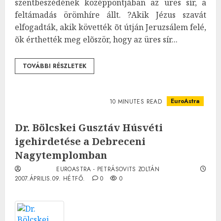
szentbeszédének középpontjában az üres sír, a
feltámadás örömhíre állt. ?Akik Jézus szavát
elfogadták, akik követték õt útján Jeruzsálem felé,
õk érthették meg elõször, hogy az üres sír...
TOVÁBBI RÉSZLETEK
EuroAstra
10 MINUTES READ
Dr. Bölcskei Gusztáv Húsvéti
igehirdetése a Debreceni
Nagytemplomban
EUROASTRA - PETRÁSOVITS ZOLTÁN
2007.ÁPRILIS.09. HÉTFŐ.
0
0