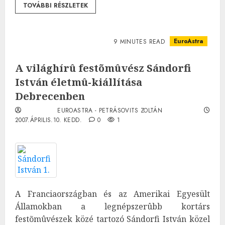
TOVÁBBI RÉSZLETEK
EuroAstra
9 MINUTES READ
A világhírû festõmûvész Sándorfi
István életmû-kiállítása
Debrecenben
EUROASTRA - PETRÁSOVITS ZOLTÁN
2007.ÁPRILIS.10. KEDD.
0
1
A Franciaországban és az Amerikai Egyesült
Államokban a legnépszerûbb kortárs
festõmûvészek közé tartozó Sándorfi István közel