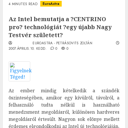
EuroAstra
4 MINUTES READ
Az Intel bemutatja a ?CENTRINO
pro? technológiát ?egy újabb Nagy
Testvér született?
EUROASTRA - PETRÁSOVITS ZOLTÁN
2007.ÁPRILIS.10. KEDD.
0
0
Az ember mindig kételkedik a szándék
õszinteségében, amikor egy kívülrõl, távolról, a
felhasználó tudta nélkül is használható
menedzsment megoldásról, különösen hardveres
megoldásról értesült. Nagyon sok elõnye mellett
érdemes elgondolkodni az Intel új technológiáján.