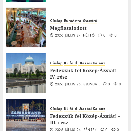
Címlap
EuroAstra
Gasztró
Megfiatalodott
2026.JÚLIUS.27. HÉTFŐ.
0
0
Címlap
Külföld
Utazási Kalauz
Fedezzük fel Közép-Ázsiát! –
IV. rész
2026.JÚLIUS.25. SZOMBAT.
0
0
Címlap
Külföld
Utazási Kalauz
Fedezzük fel Közép-Ázsiát! –
III. rész
2026.JÚLIUS.24. PÉNTEK.
0
0