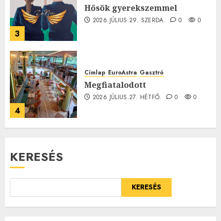
Hősök gyerekszemmel
2026.JÚLIUS.29. SZERDA.
0
0
3
Címlap
EuroAstra
Gasztró
Megfiatalodott
2026.JÚLIUS.27. HÉTFŐ.
0
0
4
KERESÉS
KERESÉS