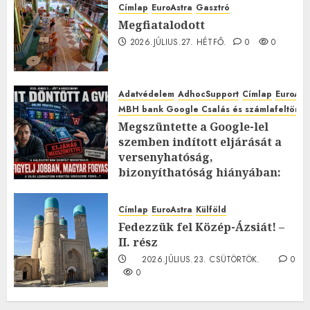
Címlap
EuroAstra
Gasztró
Megfiatalodott
2026.JÚLIUS.27. HÉTFŐ.
0
0
Adatvédelem
AdhocSupport
Címlap
EuroAst
MBH bank Google Csalás és számlafeltörés 
Megszüntette a Google-lel
szemben indított eljárását a
versenyhatóság,
bizonyíthatóság hiányában:
TE mit gondolsz erről?
2026.JÚLIUS.23. CSÜTÖRTÖK.
0
Címlap
EuroAstra
Külföld
0
Fedezzük fel Közép-Ázsiát! –
II. rész
2026.JÚLIUS.23. CSÜTÖRTÖK.
0
0