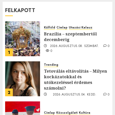
FELKAPOTT
Külföld
Címlap
Utazási Kalauz
Brazília – szeptembertől
decemberig
2026.AUGUSZTUS.08. SZOMBAT.
0
0
1
Trending
Tetoválás eltávolítás – Milyen
kockázatokkal és
utókezeléssel érdemes
számolni?
2
2026.AUGUSZTUS.04. KEDD.
0
0
Címlap
Közszolgálati
Kultúra