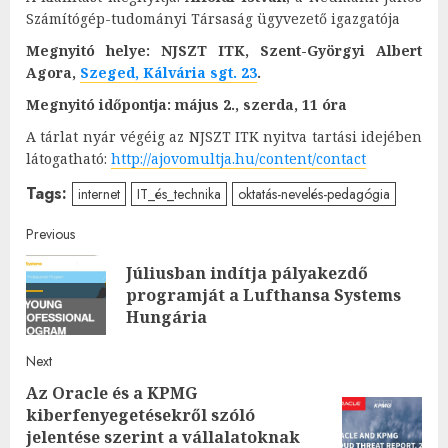
Számítógép-tudományi Társaság ügyvezető igazgatója
Megnyitó helye:
NJSZT ITK, Szent-Györgyi Albert
Agora,
Szeged, Kálvária sgt. 23
.
Megnyitó időpontja: május 2., szerda, 11 óra
A tárlat nyár végéig az NJSZT ITK nyitva tartási idejében
látogatható:
http://ajovomultja.hu/content/
contact
Tags:
internet
IT_és_technika
oktatás-nevelés-pedagógia
Post
Previous
Júliusban indítja pályakezdő
navigation
Pre
programját a Lufthansa Systems
post
Hungária
Next
Az Oracle és a KPMG
kiberfenyegetésekről szóló
Next
jelentése szerint a vállalatoknak