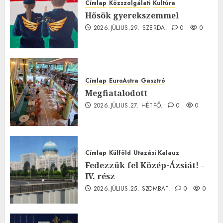
Címlap
Közszolgálati
Kultúra
Hősök gyerekszemmel
2026.JÚLIUS.29. SZERDA.
0
0
Címlap
EuroAstra
Gasztró
Megfiatalodott
2026.JÚLIUS.27. HÉTFŐ.
0
0
Címlap
Külföld
Utazási Kalauz
Fedezzük fel Közép-Ázsiát! –
IV. rész
2026.JÚLIUS.25. SZOMBAT.
0
0