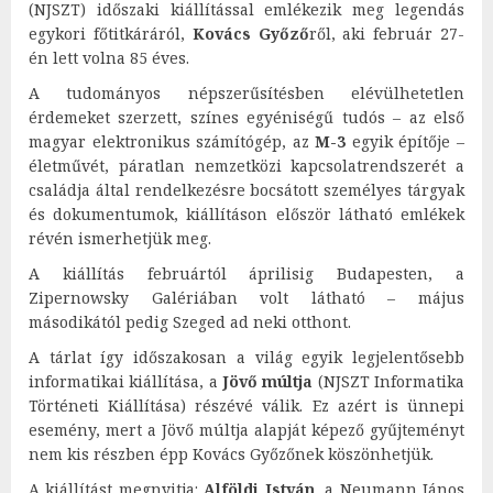
(NJSZT) időszaki kiállítással emlékezik meg legendás
egykori főtitkáráról,
Kovács Győző
ről, aki február 27-
én lett volna 85 éves.
A tudományos népszerűsítésben elévülhetetlen
érdemeket szerzett, színes egyéniségű tudós – az első
magyar elektronikus számítógép, az
M-3
egyik építője –
életművét, páratlan nemzetközi kapcsolatrendszerét a
családja által rendelkezésre bocsátott személyes tárgyak
és dokumentumok, kiállításon először látható emlékek
révén ismerhetjük meg.
A kiállítás februártól áprilisig Budapesten, a
Zipernowsky Galériában volt látható – május
másodikától pedig Szeged ad neki otthont.
A tárlat így időszakosan a világ egyik legjelentősebb
informatikai kiállítása, a
Jövő múltja
(NJSZT Informatika
Történeti Kiállítása) részévé válik. Ez azért is ünnepi
esemény, mert a Jövő múltja alapját képező gyűjteményt
nem kis részben épp Kovács Győzőnek köszönhetjük.
A kiállítást megnyitja:
Alföldi István
, a Neumann János