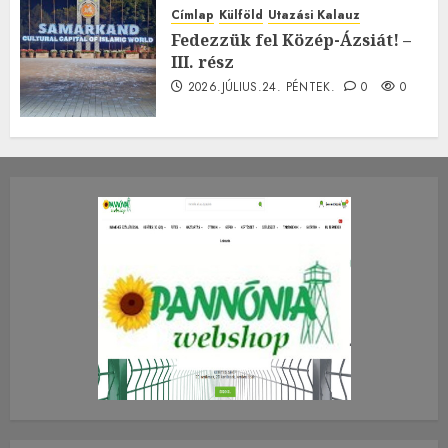
Címlap
Külföld
Utazási Kalauz
Fedezzük fel Közép-Ázsiát! –
III. rész
2026.JÚLIUS.24. PÉNTEK.
0
0