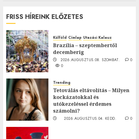
FRISS HÍREINK ELŐZETES
Külföld
Címlap
Utazási Kalauz
Brazília – szeptembertől
decemberig
2026.AUGUSZTUS.08. SZOMBAT.
0
0
Trending
Tetoválás eltávolítás – Milyen
kockázatokkal és
utókezeléssel érdemes
számolni?
2026.AUGUSZTUS.04. KEDD.
0
0