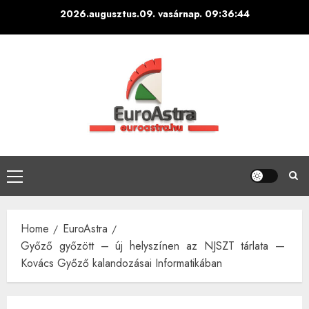
Skip
2026.augusztus.09. vasárnap.
09:36:45
to
content
Primary
Menu
Home
EuroAstra
Győző győzött – új helyszínen az NJSZT tárlata —
Kovács Győző kalandozásai Informatikában