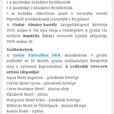
• A korlátokat óránként fertőtlenítik.
• A mosdókat 2 óránként fertőtlenítik.
• A torlódás elkerülése miatt a toronyba vezető
lépcsőnél munkatársaik irányítják a forgalmat.
A
Gyulai Almásy-kastély
Látogatóközpont kávézója
2020. május 6. óta újra várja a vendégeket. A gyulai vár
melletti
Rondella Tera
sz tervezett nyitási időpontja:
2020. május 26.
Szálláshelyek
A
Gyulai Turisztikai NKft.
munkatársai 9 gyulai
szállodát és 82 kisebb gyulai szálláshelyet kérdeztek
meg a nyitással kapcsolatban.
A szállodák tervezett
nyitási időpontjai:
Aqua Hotel Superior – pünkösdi hétvége
Corvin Hotel Gyula – pünkösdi hétvége
Corso Boutique Hotel – június eleje
Elizabeth Hotel – július
Hunguest Hotel Erkel – pünkösdi hétvége
Hőforrás Hotel és Üdülőpark – június közepe
Komló Hotel – nyitva