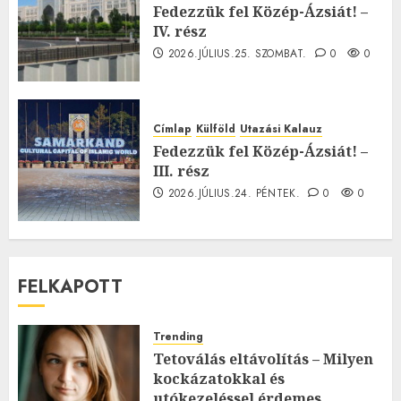
Fedezzük fel Közép-Ázsiát! –
IV. rész
2026.JÚLIUS.25. SZOMBAT.
0
0
Címlap
Külföld
Utazási Kalauz
Fedezzük fel Közép-Ázsiát! –
III. rész
2026.JÚLIUS.24. PÉNTEK.
0
0
FELKAPOTT
Trending
Tetoválás eltávolítás – Milyen
kockázatokkal és
utókezeléssel érdemes