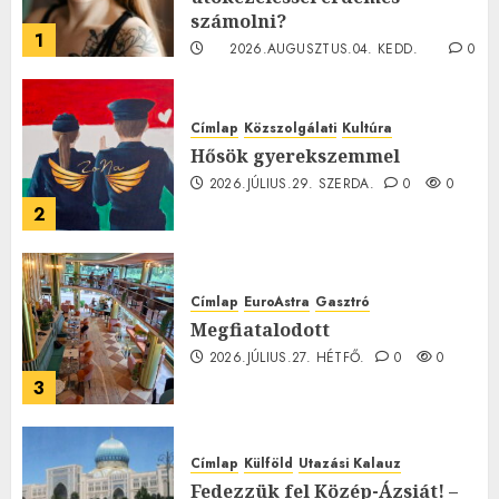
számolni?
1
2026.AUGUSZTUS.04. KEDD.
0
0
Címlap
Közszolgálati
Kultúra
Hősök gyerekszemmel
2026.JÚLIUS.29. SZERDA.
0
0
2
Címlap
EuroAstra
Gasztró
Megfiatalodott
2026.JÚLIUS.27. HÉTFŐ.
0
0
3
Címlap
Külföld
Utazási Kalauz
Fedezzük fel Közép-Ázsiát! –