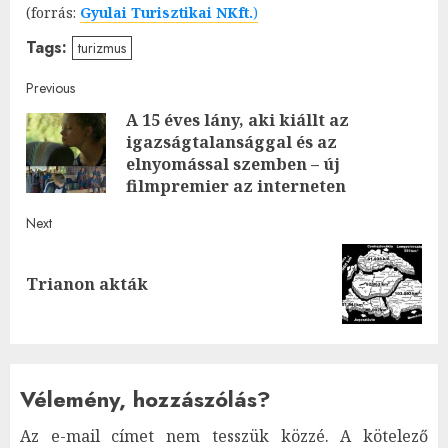
(forrás:
Gyulai Turisztikai NKft.
)
Tags:
turizmus
Post
Previous
A 15 éves lány, aki kiállt az
navigation
igazságtalansággal és az
Pre
elnyomással szemben – új
post
filmpremier az interneten
Next
Next
Trianon akták
post:
Vélemény, hozzászólás?
Az e-mail címet nem tesszük közzé.
A kötelező