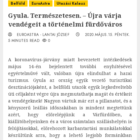
Belföld
EuroAstra
Utazási Kalauz
Gyula. Természetesen. – Újra várja
vendégeit a történelmi fürdőváros
EUROASTRA - LANTAI JÓZSEF
2020.MÁJUS.15. PÉNTEK.
5 MINUTES READ
0
A koronavírus-járvány miatt bevezetett intézkedések
május 14-én bejelentett további enyhítésével
egyértelművé vált, valóban újra elindulhat a hazai
turizmus. Gyula az ország egyik vezető turisztikai
desztinációjaként, a belföldi utazók egyik legkedveltebb
úti céljaként végre újra megmutathatja magát és értékeit
a vendégeknek! Nagyon vártuk már ezt a pillanatot, és a
kényszerű leállás időszakában is mindent megtettünk
azért, hogy előrelépjünk: a Várfürdőben, a
kiállítóhelyeinken és a város számtalan szálláshelyén is
felújításokkal, előrehozott karbantartási munkálatokkal
készültünk arra, hogy a lehető legjobb formánkban