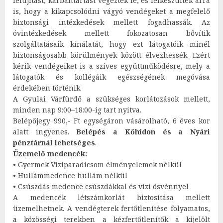
felújítást, karbantartást végeztek le, és felkészültek arra
is, hogy a kikapcsolódni vágyó vendégeket a megfelelő
biztonsági intézkedések mellett fogadhassák. Az
óvintézkedések mellett fokozatosan bővítik
szolgáltatásaik kínálatát, hogy ezt látogatóik minél
biztonságosabb körülmények között élvezhessék. Ezért
kérik vendégeiket is a szíves együttműködésre, mely a
látogatók és kollégáik egészségének megóvása
érdekében történik.
A Gyulai Várfürdő a szükséges korlátozások mellett,
minden nap 9:00–18:00-ig tart nyitva.
Belépőjegy 990,- Ft egységáron vásárolható, 6 éves kor
alatt ingyenes.
Belépés a Kőhídon és a Nyári
pénztárnál lehetséges
.
Üzemelő medencék:
• Gyermek Víziparadicsom élményelemek nélkül
• Hullámmedence hullám nélkül
• Csúszdás medence csúszdákkal és vízi ösvénnyel
A medencék létszámkorlát biztosítása mellett
üzemelhetnek. A vendégterek fertőtlenítése folyamatos,
a közösségi terekben a kézfertőtlenítők a kijelölt