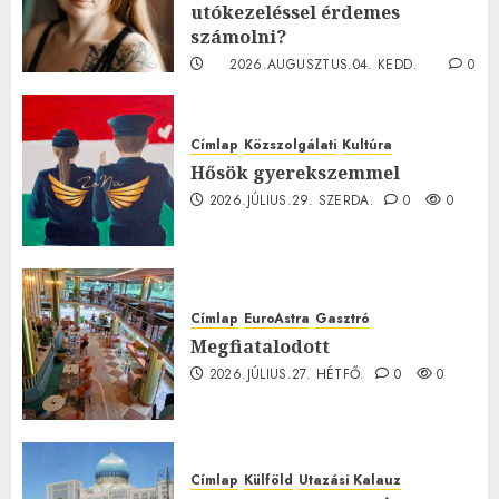
utókezeléssel érdemes
számolni?
2026.AUGUSZTUS.04. KEDD.
0
0
Címlap
Közszolgálati
Kultúra
Hősök gyerekszemmel
2026.JÚLIUS.29. SZERDA.
0
0
Címlap
EuroAstra
Gasztró
Megfiatalodott
2026.JÚLIUS.27. HÉTFŐ.
0
0
Címlap
Külföld
Utazási Kalauz