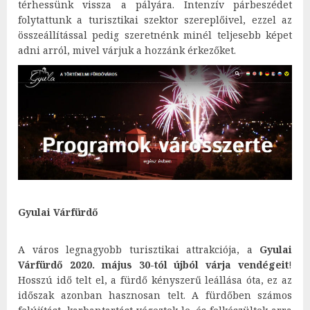
térhessünk vissza a pályára. Intenzív párbeszédet
folytattunk a turisztikai szektor szereplőivel, ezzel az
összeállítással pedig szeretnénk minél teljesebb képet
adni arról, mivel várjuk a hozzánk érkezőket.
Gyulai Várfürdő
A város legnagyobb turisztikai attrakciója, a
Gyulai
Várfürdő 2020. május 30-tól újból várja vendégeit
!
Hosszú idő telt el, a fürdő kényszerű leállása óta, ez az
időszak azonban hasznosan telt. A fürdőben számos