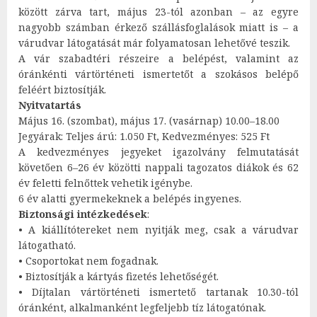
között zárva tart, május 23-tól azonban – az egyre
nagyobb számban érkező szállásfoglalások miatt is – a
várudvar látogatását már folyamatosan lehetővé teszik.
A vár szabadtéri részeire a belépést, valamint az
óránkénti vártörténeti ismertetőt a szokásos belépő
feléért biztosítják.
Nyitvatartás
Május 16. (szombat), május 17. (vasárnap) 10.00–18.00
Jegyárak: Teljes árú: 1.050 Ft, Kedvezményes: 525 Ft
A kedvezményes jegyeket igazolvány felmutatását
követően 6–26 év közötti nappali tagozatos diákok és 62
év feletti felnőttek vehetik igénybe.
6 év alatti gyermekeknek a belépés ingyenes.
Biztonsági intézkedések
:
• A kiállítótereket nem nyitják meg, csak a várudvar
látogatható.
• Csoportokat nem fogadnak.
• Biztosítják a kártyás fizetés lehetőségét.
• Díjtalan vártörténeti ismertető tartanak 10.30-tól
óránként, alkalmanként legfeljebb tíz látogatónak.