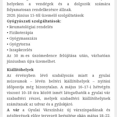
helyeken a vendégek és a dolgozók számára
folyamatosan rendelkezésre állnak.
2020. június 15-től üzemelő szolgáltatások:
Gyógyászati szolgáltatások:
• Reumatológiai rendelés
• Fizikoterápia
• Gyógymasszázs
• Gyógytorna
• Iszapkezelés
Az 50 m-es úszómedence felújítása után, várhatóan
júniusban újra üzemelhet.
Kiállítóhelyek
Az érvényben lévő szabályozás miatt a gyulai
múzeumok – lévén beltéri kiállítóhelyek – nyitási
időpontja még bizonytalan. A május 16–17-i hétvégén
viszont 10–18 óra között ismét látogathatók a gyulai vár
szabadtéri részei, melyek szabadtéri kiállítóhelynek
számítanak: az udvar és a gyilokjáró.
A vár
a Gyulai Várszínház új várszínpadának és
nézőterének előre tervezett beépítése okán május 18–22.