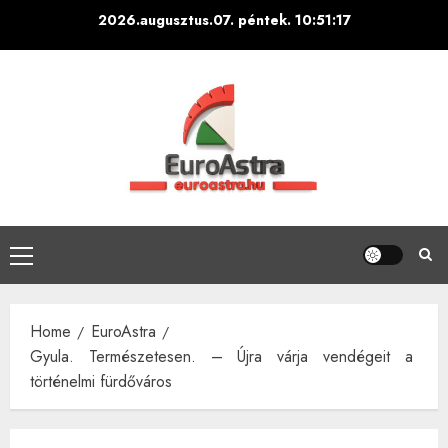
Skip
2026.augusztus.07. péntek.
10:51:18
to
content
Primary
Menu
Home
EuroAstra
Gyula. Természetesen. – Újra várja vendégeit a
történelmi fürdőváros