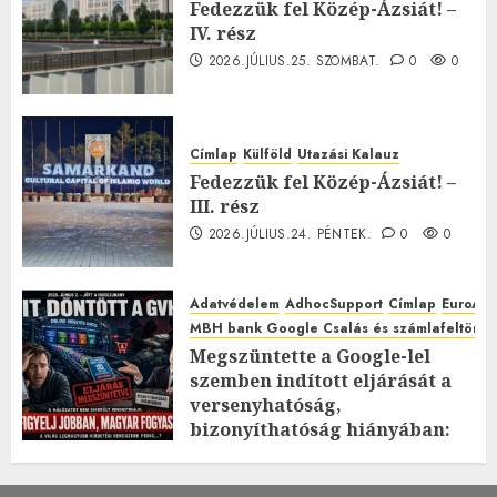
Fedezzük fel Közép-Ázsiát! –
IV. rész
2026.JÚLIUS.25. SZOMBAT.
0
0
Címlap
Külföld
Utazási Kalauz
Fedezzük fel Közép-Ázsiát! –
III. rész
2026.JÚLIUS.24. PÉNTEK.
0
0
Adatvédelem
AdhocSupport
Címlap
EuroAst
MBH bank Google Csalás és számlafeltörés 
Megszüntette a Google-lel
szemben indított eljárását a
versenyhatóság,
bizonyíthatóság hiányában:
TE mit gondolsz erről?
2026.JÚLIUS.23. CSÜTÖRTÖK.
0