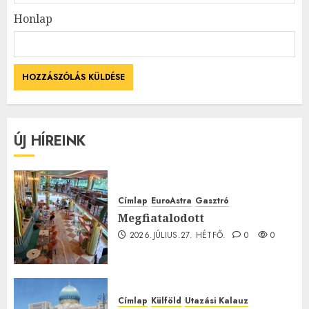
Honlap
ÚJ HÍREINK
Címlap
EuroAstra
Gasztró
Megfiatalodott
2026.JÚLIUS.27. HÉTFŐ.
0
0
Címlap
Külföld
Utazási Kalauz