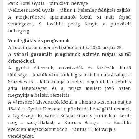
Park Hotel Gyula – pünkösdi hétvége
Wellness Hotel Gyula – július 1. (jelenleg felújítás zajlik)
A megkérdezett apartmanok közül 61 már fogad
vendégeket, 9 további pedig kinyit a pünkösdi
hétvégéig.
Vendéglátás és programok
A Tourinform iroda nyitási időpontja: 2020. május 29.
A városi garantált programok szintén május 29-től
érhetőek el.
A gyulai éttermek, cukrászdák és kávézók döntő
többsége – köztük városunk legismertebb cukrászdája a
Százéves is – kihasználja a héten bejelentett enyhítés
adta lehetőséget, és a terasz mellett jövő héten
megnyitja a beltéri részeit is.
A városnéző kisvonatok közül a Thomas Kisvonat május
16-tól, a Gyulai Kisvonat a pünkösdi hétvégétől üzemel,
a Ligetszépe Kisvárosi Sétakocsikázás júniusban kezdi
meg a szolgáltatást, a Kincses Bringa – a korábbi
években megszokott módon – június 12-től várja a
vendégeket.