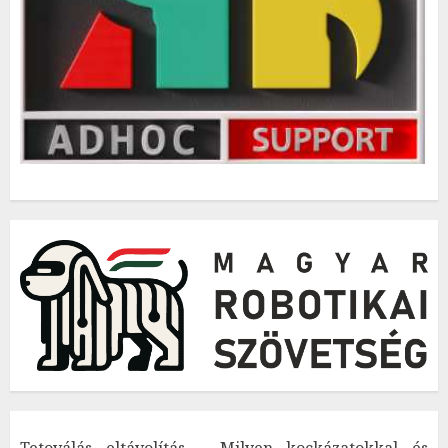
Tetoválás eltávolítás – Milyen kockázatokkal és