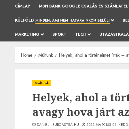
CÍMLAP
MBH BANK GOOGLE CSALÁS ÉS SZÁMLAFEL
KÜLFÖLD
BE
MINDEN, AMI NEM HATÁRAINKON BELÜLI
MARKETING
SPORT
TECH
UTAZÁSI KAL
Home
Múltunk
Helyek, ahol a történelmet írták – av
Múltunk
Helyek, ahol a tör
avagy hova járt az
DANIEL - EUROASTRA.HU
2022.MÁRCIUS.01. KEDD