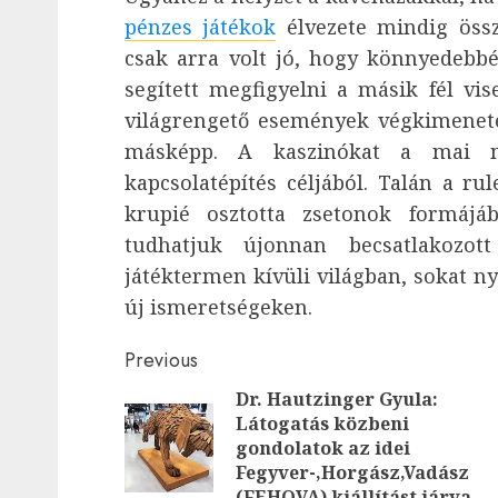
pénzes játékok
élvezete mindig össz
csak arra volt jó, hogy könnyedebbé
segített megfigyelni a másik fél vis
világrengető események végkimenetel
másképp. A kaszinókat a mai nap
kapcsolatépítés céljából. Talán a r
krupié osztotta zsetonok formáj
tudhatjuk újonnan becsatlakozo
játéktermen kívüli világban, sokat n
új ismeretségeken.
Post
Previous
Dr. Hautzinger Gyula:
navigation
Látogatás közbeni
gondolatok az idei
Fegyver-,Horgász,Vadász
(FEHOVA) kiállítást járva