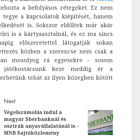
ehozta a befolyásos rétegeket. Ez nem
 tegye a kapcsolatok kiépítését, hanem
elkedését is. Sokszor eldőltek már akár
ei is a kártyaasztalnál, és ez ma sincs
ig előszeretettel látogatják sokan
ulettezés közben a szerencse nem csak a
ában mosolyog rá egyesekre – sosem
tt játékostársunk keze meddig ér a
yerhetünk tehát az ilyen közegben kötött
Next
Végelszámolás indul a
magyar Sberbanknál és
Next
Previous
osztrák anyavállalatánál is –
post:
post:
MNB Sajtóközlemény