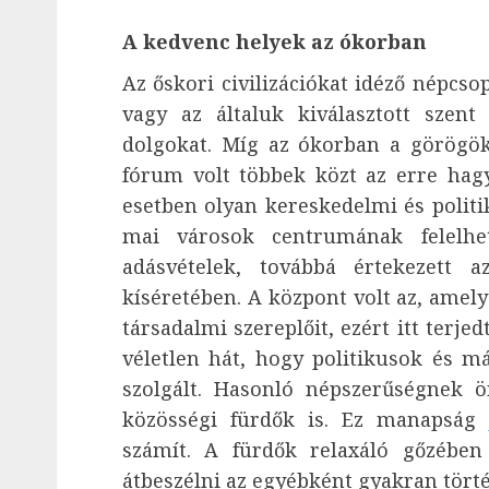
A kedvenc helyek az ókorban
Az őskori civilizációkat idéző népcso
vagy az általuk kiválasztott szen
dolgokat. Míg az ókorban a görögök
fórum volt többek közt az erre hag
esetben olyan kereskedelmi és politi
mai városok centrumának felelhe
adásvételek, továbbá értekezett 
kíséretében. A központ volt az, amel
társadalmi szereplőit, ezért itt terje
véletlen hát, hogy politikusok és m
szolgált. Hasonló népszerűségnek ö
közösségi fürdők is. Ez manapság
számít. A fürdők relaxáló gőzébe
átbeszélni az egyébként gyakran tört