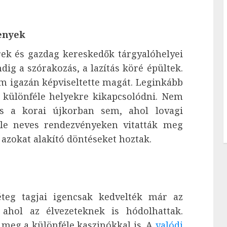
senyek
ek és gazdag kereskedők tárgyalóhelyei
ig a szórakozás, a lazítás köré épültek.
m igazán képviseltette magát. Leginkább
ű különféle helyekre kikapcsolódni. Nem
s a korai újkorban sem, ahol lovagi
éle neves rendezvényeken vitatták meg
e azokat alakító döntéseket hoztak.
éteg tagjai igencsak kedvelték már az
 ahol az élvezeteknek is hódolhattak.
 meg a különféle kaszinókkal is. A
valódi