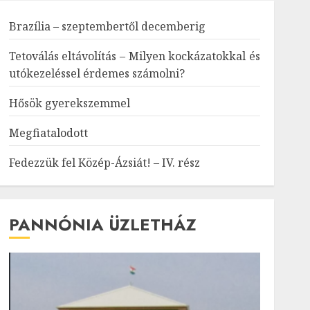
Brazília – szeptembertől decemberig
Tetoválás eltávolítás – Milyen kockázatokkal és
utókezeléssel érdemes számolni?
Hősök gyerekszemmel
Megfiatalodott
Fedezzük fel Közép-Ázsiát! – IV. rész
PANNÓNIA ÜZLETHÁZ