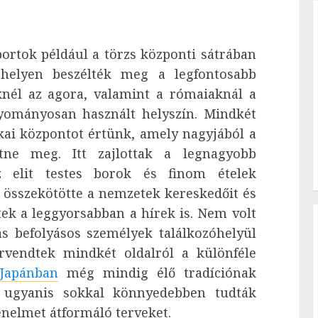
portok például a törzs központi sátrában
t helyen beszélték meg a legfontosabb
nél az agora, valamint a rómaiaknál a
yományosan használt helyszín. Mindkét
kai központot értünk, amely nagyjából a
tne meg. Itt zajlottak a legnagyobb
az elit testes borok és finom ételek
y összekötötte a nemzetek kereskedőit és
dtek a leggyorsabban a hírek is. Nem volt
ás befolyásos személyek találkozóhelyül
rvendtek mindkét oldalról a különféle
Japánban
még mindig élő tradíciónak
n ugyanis sokkal könnyedebben tudták
énelmet átformáló terveket.