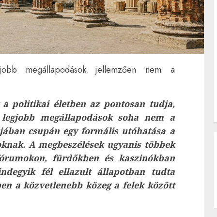
jobb megállapodások jellemzően nem a
 a politikai életben az pontosan tudja,
 legjobb megállapodások soha nem a
ójában csupán egy formális utóhatása a
oknak. A megbeszélések ugyanis többek
fórumokon, fürdőkben és kaszinókban
ndegyik fél ellazult állapotban tudta
zben a közvetlenebb közeg a felek között