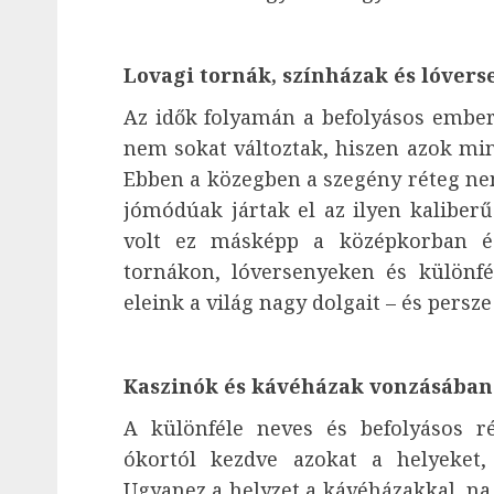
Lovagi tornák, színházak és lóver
Az idők folyamán a befolyásos ember
nem sokat változtak, hiszen azok mind
Ebben a közegben a szegény réteg ne
jómódúak jártak el az ilyen kaliber
volt ez másképp a középkorban é
tornákon, lóversenyeken és különf
eleink a világ nagy dolgait – és persz
Kaszinók és kávéházak vonzásában
A különféle neves és befolyásos r
ókortól kezdve azokat a helyeket,
Ugyanez a helyzet a kávéházakkal, na