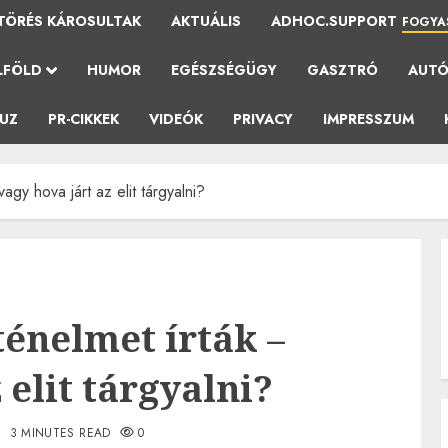
TÖRÉS KÁROSULTAK
AKTUÁLIS
ADHOC.SUPPORT
FOGYA
LFÖLD
HUMOR
EGÉSZSÉGÜGY
GASZTRÓ
AUT
AUZ
PR-CIKKEK
VIDEÓK
PRIVACY
IMPRESSZUM
agy hova járt az elit tárgyalni?
ténelmet írták –
 elit tárgyalni?
.
3 MINUTES READ
0