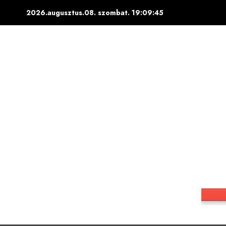
Skip
2026.augusztus.08. szombat.
19:09:46
to
content