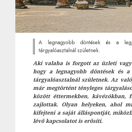
A legnagyobb döntések és a leg
tárgyalóasztalnál születnek.
Aki valaha is forgott az üzleti vagy
hogy a legnagyobb döntések és a
tárgyalóasztalnál születnek. Az val
már megtörtént tényleges tárgyalás
között éttermekben, kávézókban, 
zajlottak. Olyan helyeken, ahol mi
kifejteni a saját álláspontját, mikö
lévő kapcsolatot is erősíti.