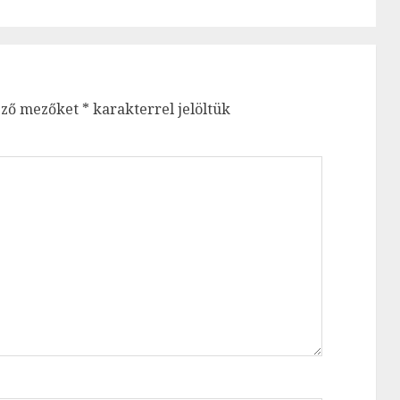
ező mezőket
*
karakterrel jelöltük